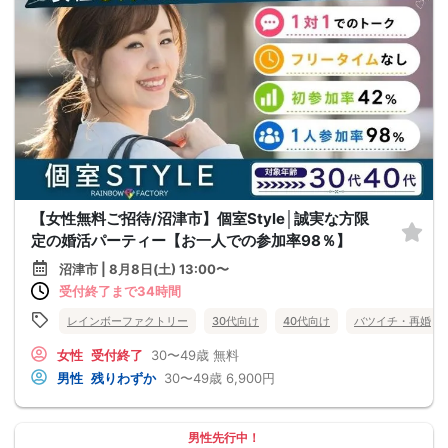
【女性無料ご招待/沼津市】個室Style│誠実な方限
定の婚活パーティー【お一人での参加率98％】
沼津市 | 8月8日(土) 13:00〜
受付終了まで34時間
レインボーファクトリー
30代向け
40代向け
バツイチ・再婚
女性
受付終了
30〜49歳
無料
男性
残りわずか
30〜49歳
6,900円
男性先行中！