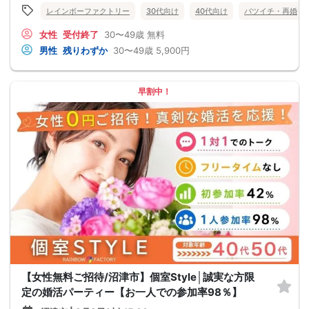
レインボーファクトリー
30代向け
40代向け
バツイチ・再婚
女性
受付終了
30〜49歳
無料
男性
残りわずか
30〜49歳
5,900円
早割中！
【女性無料ご招待/沼津市】個室Style│誠実な方限
定の婚活パーティー【お一人での参加率98％】