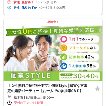
女性
受付終了
40〜59歳
無料
男性
残りわずか
40〜59歳
5,900円
早割中！
【女性無料ご招待/松本市】個室Style│誠実な方限
定の婚活パーティー【お一人での参加率98％】
松本市 | 8月8日(土) 15:00〜
受付終了まで36時間