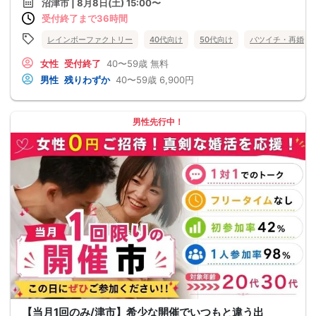
沼津市 | 8月8日(土) 15:00〜
受付終了まで36時間
レインボーファクトリー
40代向け
50代向け
バツイチ・再婚
女性
受付終了
40〜59歳
無料
男性
残りわずか
40〜59歳
6,900円
男性先行中！
【当月1回のみ/津市】希少な開催でいつもと違う出