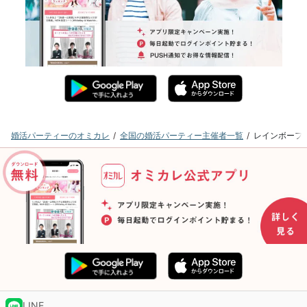
婚活パーティーのオミカレ
全国の婚活パーティー主催者一覧
レインボーフ
LINE