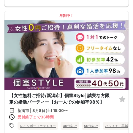
早割中！
【女性無料ご招待/新潟市】個室Style│誠実な方限
定の婚活パーティー【お一人での参加率98％】
新潟市 | 8月8日(土) 15:00〜
受付終了まで36時間
レインボーファクトリー
40代向け
50代向け
バツイチ・再婚