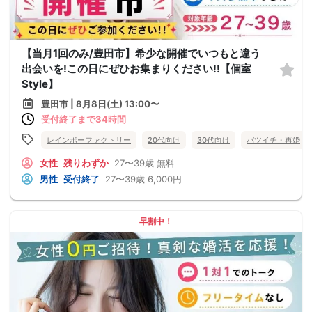
【当月1回のみ/豊田市】希少な開催でいつもと違う
出会いを!この日にぜひお集まりください!!【個室
Style】
豊田市 | 8月8日(土) 13:00〜
受付終了まで34時間
レインボーファクトリー
20代向け
30代向け
バツイチ・再婚
女性
残りわずか
27〜39歳
無料
男性
受付終了
27〜39歳
6,000円
早割中！