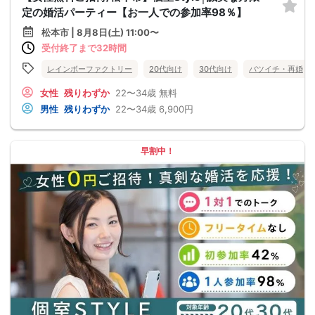
定の婚活パーティー【お一人での参加率98％】
松本市 | 8月8日(土) 11:00〜
受付終了まで32時間
レインボーファクトリー
20代向け
30代向け
バツイチ・再婚
女性
残りわずか
22〜34歳
無料
男性
残りわずか
22〜34歳
6,900円
早割中！