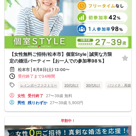
【女性無料ご招待/松本市】個室Style│誠実な方限
定の婚活パーティー【お一人での参加率98％】
松本市 | 8月8日(土) 13:00〜
受付終了まで34時間
レインボーファクトリー
20代向け
30代向け
バツイチ・再婚
女性
受付終了
27〜39歳
無料
男性
残りわずか
27〜39歳
5,900円
早割中！