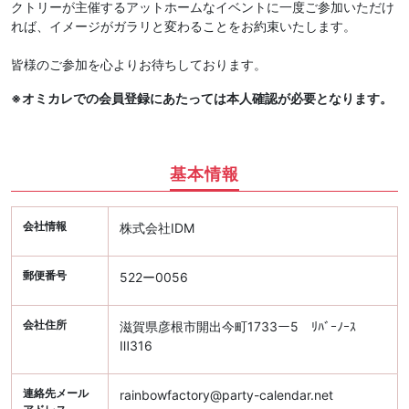
クトリーが主催するアットホームなイベントに一度ご参加いただけ
れば、イメージがガラリと変わることをお約束いたします。
皆様のご参加を心よりお待ちしております。
※オミカレでの会員登録にあたっては本人確認が必要となります。
基本情報
会社情報
株式会社IDM
郵便番号
522ー0056
会社住所
滋賀県彦根市開出今町1733ー5 ﾘﾊﾞｰﾉｰｽ
Ⅲ316
連絡先メール
rainbowfactory@party-calendar.net