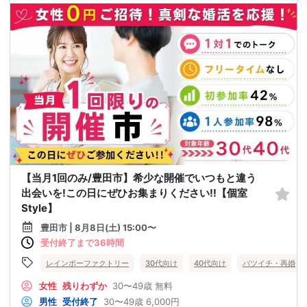
【当月1回のみ/豊田市】希少な開催でいつもと違う
出会いを!この日にぜひお集まりください!!【個室
Style】
豊田市 | 8月8日(土) 15:00〜
受付終了まで36時間
レインボーファクトリー
30代向け
40代向け
バツイチ・再婚
女性
残りわずか
30〜49歳
無料
男性
受付終了
30〜49歳
6,000円