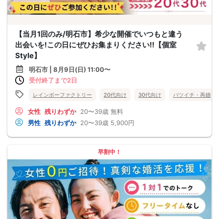
【当月1回のみ/明石市】希少な開催でいつもと違う
出会いを!この日にぜひお集まりください!!【個室
Style】
明石市 | 8月9日(日) 11:00〜
受付終了まで2日
レインボーファクトリー
20代向け
30代向け
バツイチ・再婚
女性
残りわずか
20〜39歳
無料
男性
残りわずか
20〜39歳
5,900円
早割中！