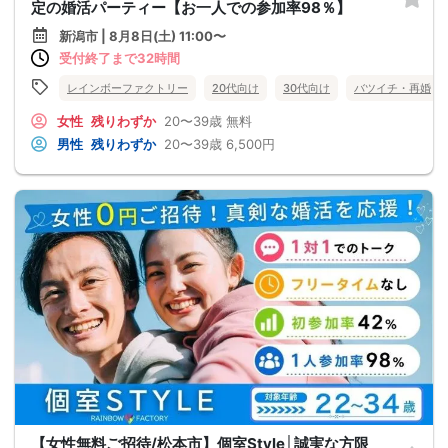
定の婚活パーティー【お一人での参加率98％】
新潟市 | 8月8日(土) 11:00〜
受付終了まで32時間
レインボーファクトリー
20代向け
30代向け
バツイチ・再婚
女性
残りわずか
20〜39歳
無料
男性
残りわずか
20〜39歳
6,500円
【女性無料ご招待/松本市】個室Style│誠実な方限