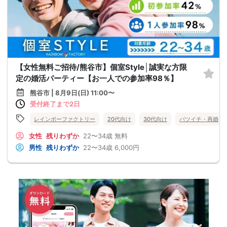
【女性無料ご招待/熊谷市】個室Style│誠実な方限
定の婚活パーティー【お一人での参加率98％】
熊谷市 | 8月9日(日) 11:00〜
受付終了まで2日
レインボーファクトリー
20代向け
30代向け
バツイチ・再婚
女性
残りわずか
22〜34歳
無料
男性
残りわずか
22〜34歳
6,000円