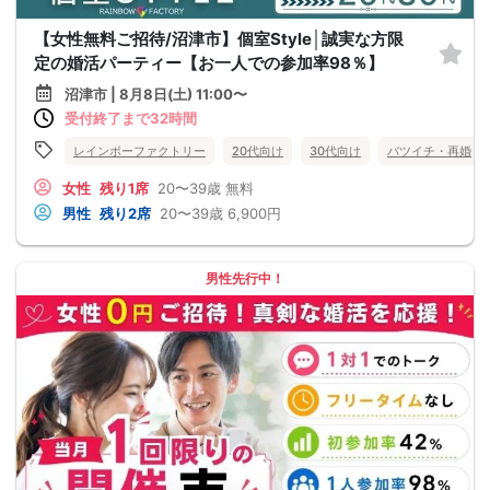
【女性無料ご招待/沼津市】個室Style│誠実な方限
定の婚活パーティー【お一人での参加率98％】
沼津市 | 8月8日(土) 11:00〜
受付終了まで32時間
レインボーファクトリー
20代向け
30代向け
バツイチ・再婚
女性
残り1席
20〜39歳
無料
男性
残り2席
20〜39歳
6,900円
男性先行中！