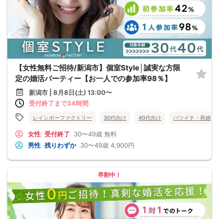
【女性無料ご招待/新潟市】個室Style│誠実な方限
定の婚活パーティー【お一人での参加率98％】
新潟市 | 8月8日(土) 13:00〜
受付終了まで34時間
レインボーファクトリー
30代向け
40代向け
バツイチ・再婚
女性
受付終了
30〜49歳
無料
男性
残りわずか
30〜49歳
4,900円
早割中！