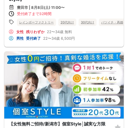
豊田市 | 8月8日(土) 11:00〜
受付終了まで32時間
レインボーファクトリー
20代向け
30代向け
バツイチ・再婚
女性
残りわずか
22〜34歳
無料
男性
受付終了
22〜34歳
6,500円
【女性無料ご招待/新潟市】個室Style│誠実な方限