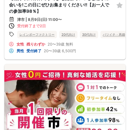
会いを!この日にぜひお集まりください!!【お一人で
の参加率98％】
津市 | 8月9日(日) 11:00〜
受付終了まで2日
レインボーファクトリー
20代向け
30代向け
バツイチ・再婚
女性
残りわずか
20〜39歳
無料
男性
受付終了
20〜39歳
6,500円