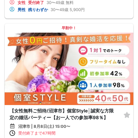
女性
受付終了
30〜49歳
無料
男性
残りわずか
30〜49歳
5,900円
早割中！
【女性無料ご招待/沼津市】個室Style│誠実な方限
定の婚活パーティー【お一人での参加率98％】
沼津市 | 8月8日(土) 15:00〜
受付終了まで47時間