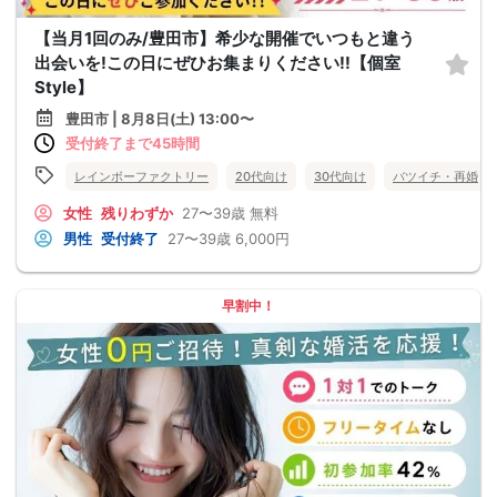
【当月1回のみ/豊田市】希少な開催でいつもと違う
出会いを!この日にぜひお集まりください!!【個室
Style】
豊田市 | 8月8日(土) 13:00〜
受付終了まで45時間
レインボーファクトリー
20代向け
30代向け
バツイチ・再婚
女性
残りわずか
27〜39歳
無料
男性
受付終了
27〜39歳
6,000円
早割中！