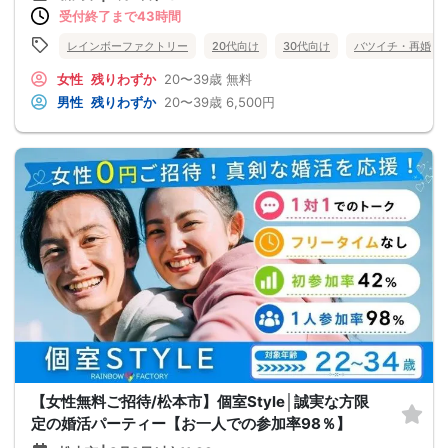
受付終了まで43時間
レインボーファクトリー
20代向け
30代向け
バツイチ・再婚
女性
残りわずか
20〜39歳
無料
男性
残りわずか
20〜39歳
6,500円
【女性無料ご招待/松本市】個室Style│誠実な方限
定の婚活パーティー【お一人での参加率98％】