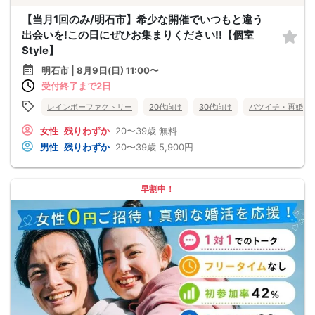
【当月1回のみ/明石市】希少な開催でいつもと違う
出会いを!この日にぜひお集まりください!!【個室
Style】
明石市 | 8月9日(日) 11:00〜
受付終了まで2日
レインボーファクトリー
20代向け
30代向け
バツイチ・再婚
女性
残りわずか
20〜39歳
無料
男性
残りわずか
20〜39歳
5,900円
早割中！