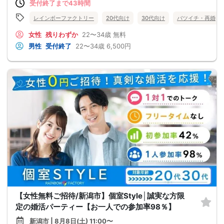
受付終了まで43時間
レインボーファクトリー
20代向け
30代向け
バツイチ・再婚
女性
残りわずか
22〜34歳
無料
男性
受付終了
22〜34歳
6,500円
【女性無料ご招待/新潟市】個室Style│誠実な方限
定の婚活パーティー【お一人での参加率98％】
新潟市 | 8月8日(土) 11:00〜