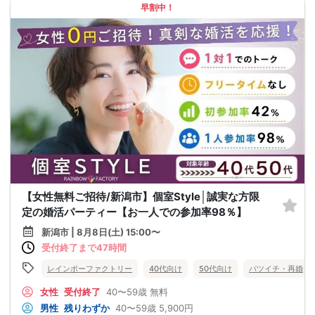
早割中！
【女性無料ご招待/新潟市】個室Style│誠実な方限
定の婚活パーティー【お一人での参加率98％】
新潟市 | 8月8日(土) 15:00〜
受付終了まで47時間
レインボーファクトリー
40代向け
50代向け
バツイチ・再婚
女性
受付終了
40〜59歳
無料
男性
残りわずか
40〜59歳
5,900円