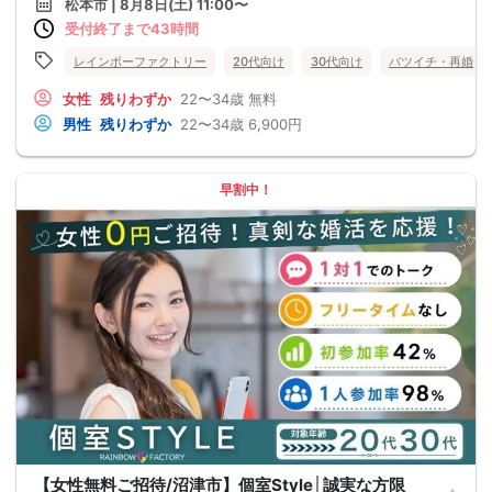
松本市 | 8月8日(土) 11:00〜
受付終了まで43時間
レインボーファクトリー
20代向け
30代向け
バツイチ・再婚
女性
残りわずか
22〜34歳
無料
男性
残りわずか
22〜34歳
6,900円
早割中！
【女性無料ご招待/沼津市】個室Style│誠実な方限