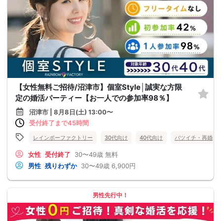
【女性無料ご招待/沼津市】個室Style│誠実な方限
定の婚活パーティー【お一人での参加率98％】
沼津市 | 8月8日(土) 13:00〜
受付終了まで45時間
レインボーファクトリー
30代向け
40代向け
バツイチ・再婚
女性
受付終了
30〜49歳
無料
男性
残りわずか
30〜49歳
6,900円
男性先行中！