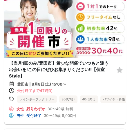
【当月1回のみ/豊田市】希少な開催でいつもと違う
出会いを!この日にぜひお集まりください!!【個室
Style】
豊田市 | 8月8日(土) 15:00〜
受付終了まで47時間
レインボーファクトリー
30代向け
40代向け
バツイチ・再婚
女性
残りわずか
30〜49歳
無料
男性
受付終了
30〜49歳
6,000円