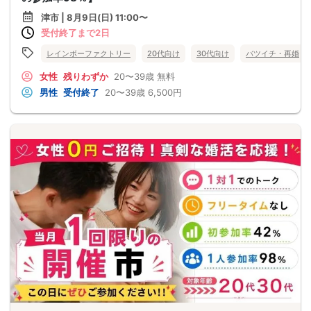
津市 | 8月9日(日) 11:00〜
受付終了まで2日
レインボーファクトリー
20代向け
30代向け
バツイチ・再婚
女性
残りわずか
20〜39歳
無料
男性
受付終了
20〜39歳
6,500円