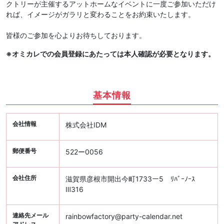
クトリーが主催するアットホームなイベントに一度ご参加いただけ
れば、イメージがガラリと変わることをお約束いたします。
皆様のご参加を心よりお待ちしております。
※オミカレでの会員登録にあたっては本人確認が必要となります。
基本情報
会社情報
株式会社IDM
郵便番号
522ー0056
会社住所
滋賀県彦根市開出今町1733ー5 ﾘﾊﾞｰﾉｰｽ
Ⅲ316
連絡先メール
rainbowfactory@party-calendar.net