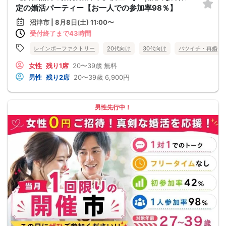
定の婚活パーティー【お一人での参加率98％】
沼津市 | 8月8日(土) 11:00〜
受付終了まで43時間
レインボーファクトリー
20代向け
30代向け
バツイチ・再婚
女性
残り1席
20〜39歳
無料
男性
残り2席
20〜39歳
6,900円
男性先行中！