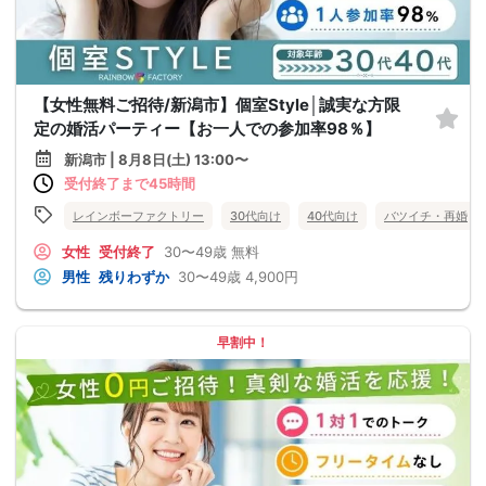
【女性無料ご招待/新潟市】個室Style│誠実な方限
定の婚活パーティー【お一人での参加率98％】
新潟市 | 8月8日(土) 13:00〜
受付終了まで45時間
レインボーファクトリー
30代向け
40代向け
バツイチ・再婚
女性
受付終了
30〜49歳
無料
男性
残りわずか
30〜49歳
4,900円
早割中！