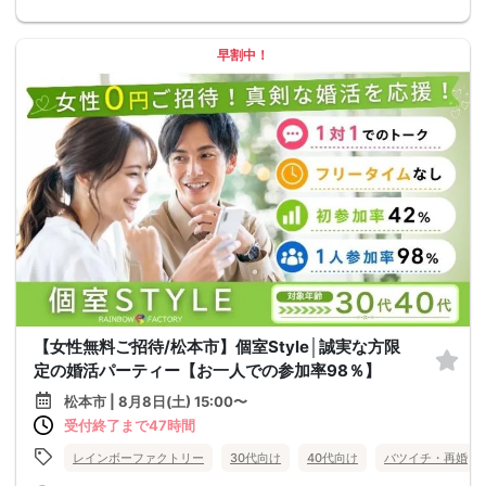
早割中！
【女性無料ご招待/松本市】個室Style│誠実な方限
定の婚活パーティー【お一人での参加率98％】
松本市 | 8月8日(土) 15:00〜
受付終了まで47時間
レインボーファクトリー
30代向け
40代向け
バツイチ・再婚