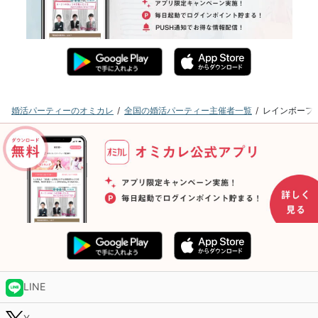
婚活パーティーのオミカレ
全国の婚活パーティー主催者一覧
レインボーフ
LINE