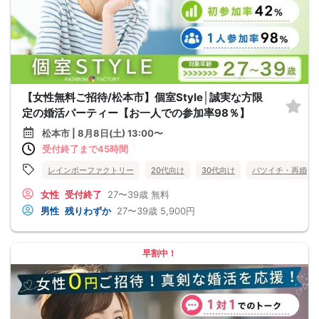
【女性無料ご招待/松本市】個室Style│誠実な方限
定の婚活パーティー【お一人での参加率98％】
松本市 | 8月8日(土) 13:00〜
受付終了まで45時間
レインボーファクトリー
20代向け
30代向け
バツイチ・再婚
女性
受付終了
27〜39歳
無料
男性
残りわずか
27〜39歳
5,900円
早割中！