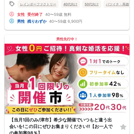
レインボーファクトリー
40代向け
50代向け
バツイチ・再婚
女性
受付終了
40〜59歳
無料
男性
残りわずか
40〜59歳
6,900円
男性先行中！
【当月1回のみ/津市】希少な開催でいつもと違う出
会いを!この日にぜひお集まりください!!【お一人で
の参加率98％】