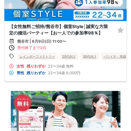
【女性無料ご招待/熊谷市】個室Style│誠実な方限
定の婚活パーティー【お一人での参加率98％】
熊谷市 | 8月9日(日) 11:00〜
受付終了まで2日
レインボーファクトリー
20代向け
30代向け
バツイチ・再婚
女性
残りわずか
22〜34歳
無料
男性
残りわずか
22〜34歳
6,000円