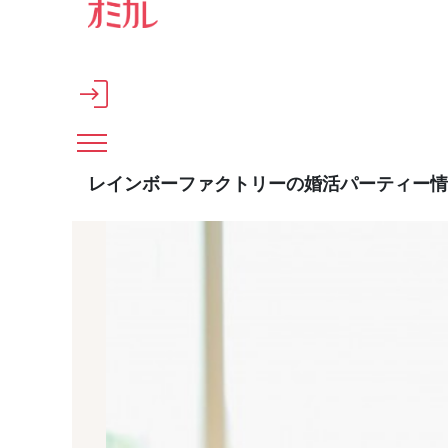
メインコンテンツへスキップ
レインボーファクトリーの婚活パーティー情