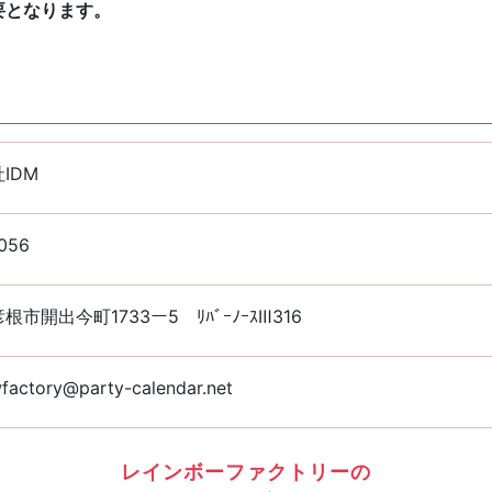
要となります。
IDM
056
根市開出今町1733ー5 ﾘﾊﾞｰﾉｰｽⅢ316
factory@party-calendar.net
レインボーファクトリーの