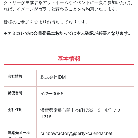
クトリーが主催するアットホームなイベントに一度ご参加いただけ
れば、イメージがガラリと変わることをお約束いたします。
皆様のご参加を心よりお待ちしております。
※オミカレでの会員登録にあたっては本人確認が必要となります。
基本情報
会社情報
株式会社IDM
郵便番号
522ー0056
会社住所
滋賀県彦根市開出今町1733ー5 ﾘﾊﾞｰﾉｰｽ
Ⅲ316
連絡先メール
rainbowfactory@party-calendar.net