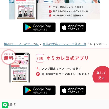
婚活パーティーのオミカレ
全国の婚活パーティー主催者一覧
レインボーフ
LINE