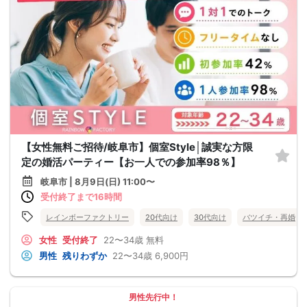
【女性無料ご招待/岐阜市】個室Style│誠実な方限
定の婚活パーティー【お一人での参加率98％】
岐阜市 | 8月9日(日) 11:00〜
受付終了まで16時間
レインボーファクトリー
20代向け
30代向け
バツイチ・再婚
女性
受付終了
22〜34歳
無料
男性
残りわずか
22〜34歳
6,900円
男性先行中！