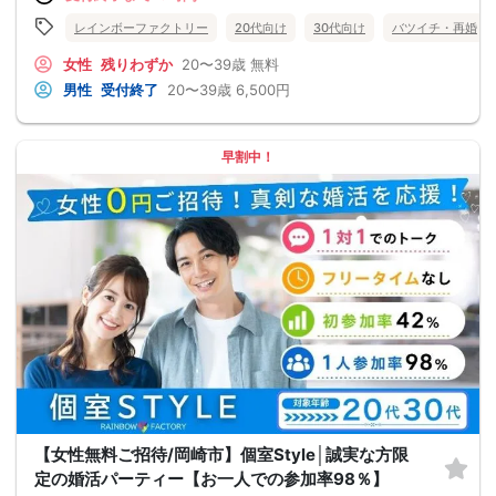
レインボーファクトリー
20代向け
30代向け
バツイチ・再婚
女性
残りわずか
20〜39歳
無料
男性
受付終了
20〜39歳
6,500円
早割中！
【女性無料ご招待/岡崎市】個室Style│誠実な方限
定の婚活パーティー【お一人での参加率98％】