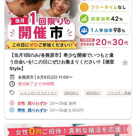
【当月1回のみ/各務原市】希少な開催でいつもと違
う出会いを!この日にぜひお集まりください!!【個室
Style】
各務原市 | 8月9日(日) 11:00〜
受付終了まで16時間
レインボーファクトリー
20代向け
30代向け
バツイチ・再婚
女性
残りわずか
20〜39歳
無料
男性
残りわずか
20〜39歳
6,900円