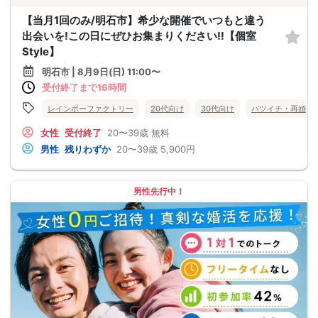
【当月1回のみ/明石市】希少な開催でいつもと違う
出会いを!この日にぜひお集まりください!!【個室
Style】
明石市 | 8月9日(日) 11:00〜
受付終了まで16時間
レインボーファクトリー
20代向け
30代向け
バツイチ・再婚
女性
受付終了
20〜39歳
無料
男性
残りわずか
20〜39歳
5,900円
男性先行中！