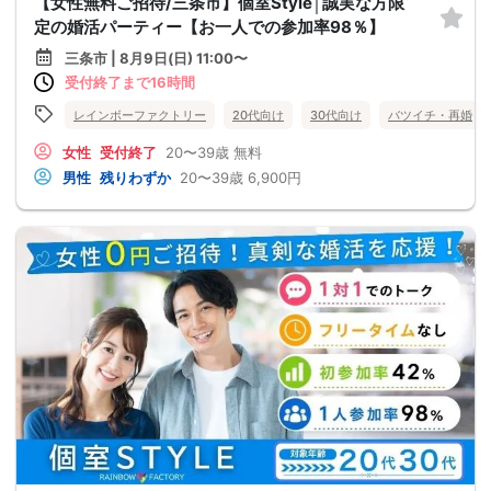
【女性無料ご招待/三条市】個室Style│誠実な方限
定の婚活パーティー【お一人での参加率98％】
三条市 | 8月9日(日) 11:00〜
受付終了まで16時間
レインボーファクトリー
20代向け
30代向け
バツイチ・再婚
女性
受付終了
20〜39歳
無料
男性
残りわずか
20〜39歳
6,900円