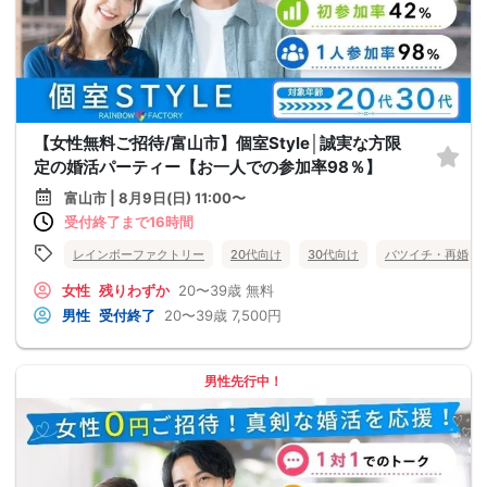
【女性無料ご招待/富山市】個室Style│誠実な方限
定の婚活パーティー【お一人での参加率98％】
富山市 | 8月9日(日) 11:00〜
受付終了まで16時間
レインボーファクトリー
20代向け
30代向け
バツイチ・再婚
女性
残りわずか
20〜39歳
無料
男性
受付終了
20〜39歳
7,500円
男性先行中！