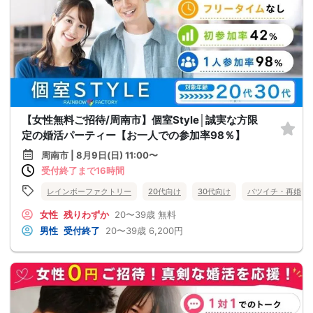
【女性無料ご招待/周南市】個室Style│誠実な方限
定の婚活パーティー【お一人での参加率98％】
周南市 | 8月9日(日) 11:00〜
受付終了まで16時間
レインボーファクトリー
20代向け
30代向け
バツイチ・再婚
女性
残りわずか
20〜39歳
無料
男性
受付終了
20〜39歳
6,200円