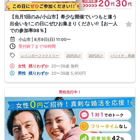
【当月1回のみ/小山市】希少な開催でいつもと違う
出会いを!この日にぜひお集まりください!!【お一人
での参加率98％】
小山市 | 8月9日(日) 11:00〜
受付終了まで16時間
レインボーファクトリー
20代向け
30代向け
バツイチ・再婚
女性
残りわずか
20〜39歳
無料
男性
残りわずか
20〜39歳
5,900円
男性先行中！