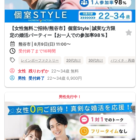
【女性無料ご招待/熊谷市】個室Style│誠実な方限
定の婚活パーティー【お一人での参加率98％】
熊谷市 | 8月9日(日) 11:00〜
受付終了まで16時間
レインボーファクトリー
20代向け
30代向け
バツイチ・再婚
女性
残りわずか
22〜34歳
無料
男性
受付終了
22〜34歳
6,900円
男性先行中！