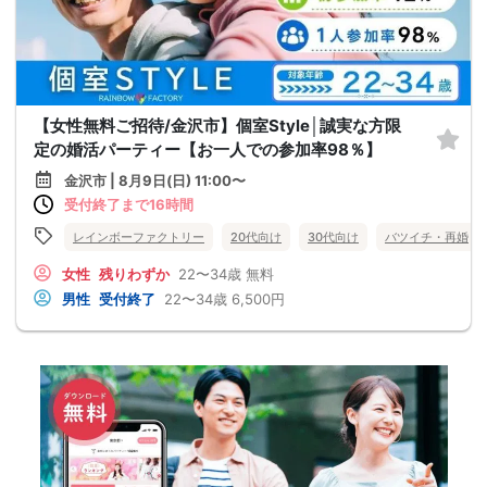
【女性無料ご招待/金沢市】個室Style│誠実な方限
定の婚活パーティー【お一人での参加率98％】
金沢市 | 8月9日(日) 11:00〜
受付終了まで16時間
レインボーファクトリー
20代向け
30代向け
バツイチ・再婚
女性
残りわずか
22〜34歳
無料
男性
受付終了
22〜34歳
6,500円