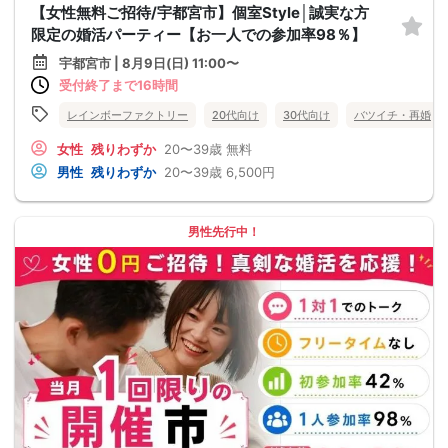
【女性無料ご招待/宇都宮市】個室Style│誠実な方
限定の婚活パーティー【お一人での参加率98％】
宇都宮市 | 8月9日(日) 11:00〜
受付終了まで16時間
レインボーファクトリー
20代向け
30代向け
バツイチ・再婚
女性
残りわずか
20〜39歳
無料
男性
残りわずか
20〜39歳
6,500円
男性先行中！