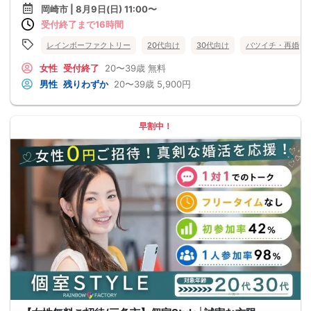
岡崎市 | 8月9日(日) 11:00〜
受付終了まで16時間
レインボーファクトリー
20代向け
30代向け
バツイチ・再婚
女性
受付終了
20〜39歳
無料
男性
残りわずか
20〜39歳
5,900円
早割中！