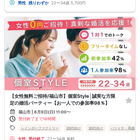
男性
残りわずか
22〜34歳
5,700円
【女性無料ご招待/福山市】個室Style│誠実な方限
定の婚活パーティー【お一人での参加率98％】
福山市 | 8月9日(日) 11:00〜
受付終了まで16時間
レインボーファクトリー
20代向け
30代向け
バツイチ・再婚
女性
受付終了
22〜34歳
無料