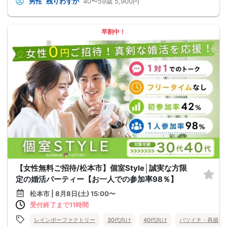
男性
残りわずか
40〜59歳
5,900円
早割中！
【女性無料ご招待/松本市】個室Style│誠実な方限
定の婚活パーティー【お一人での参加率98％】
松本市 | 8月8日(土) 15:00〜
受付終了まで11時間
レインボーファクトリー
30代向け
40代向け
バツイチ・再婚