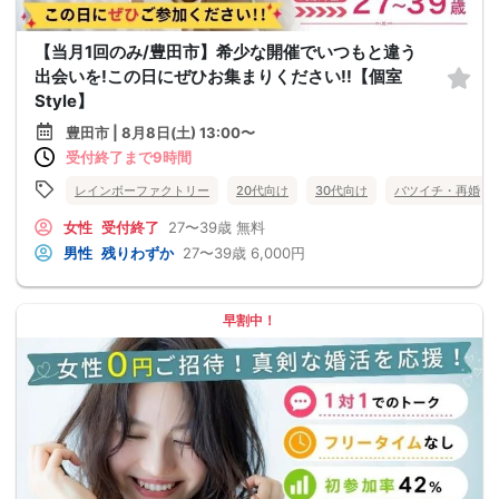
【当月1回のみ/豊田市】希少な開催でいつもと違う
出会いを!この日にぜひお集まりください!!【個室
Style】
豊田市 | 8月8日(土) 13:00〜
受付終了まで9時間
レインボーファクトリー
20代向け
30代向け
バツイチ・再婚
女性
受付終了
27〜39歳
無料
男性
残りわずか
27〜39歳
6,000円
早割中！