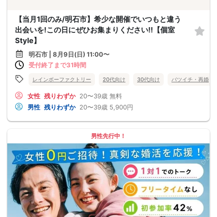
【当月1回のみ/明石市】希少な開催でいつもと違う
出会いを!この日にぜひお集まりください!!【個室
Style】
明石市 | 8月9日(日) 11:00〜
受付終了まで31時間
レインボーファクトリー
20代向け
30代向け
バツイチ・再婚
女性
残りわずか
20〜39歳
無料
男性
残りわずか
20〜39歳
5,900円
男性先行中！