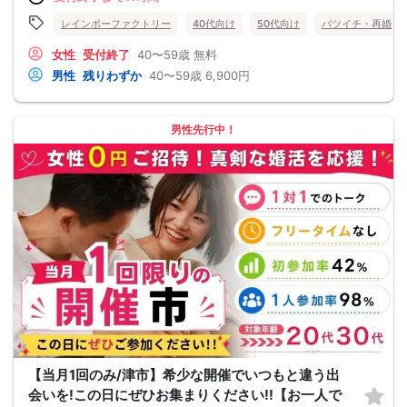
レインボーファクトリー
40代向け
50代向け
バツイチ・再婚
女性
受付終了
40〜59歳
無料
男性
残りわずか
40〜59歳
6,900円
男性先行中！
【当月1回のみ/津市】希少な開催でいつもと違う出
会いを!この日にぜひお集まりください!!【お一人で