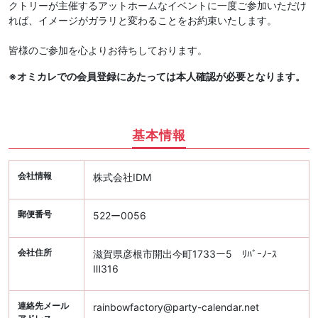
クトリーが主催するアットホームなイベントに一度ご参加いただけ
れば、イメージがガラリと変わることをお約束いたします。
皆様のご参加を心よりお待ちしております。
※オミカレでの会員登録にあたっては本人確認が必要となります。
基本情報
会社情報
株式会社IDM
郵便番号
522ー0056
会社住所
滋賀県彦根市開出今町1733ー5 ﾘﾊﾞｰﾉｰｽ
Ⅲ316
連絡先メール
rainbowfactory@party-calendar.net