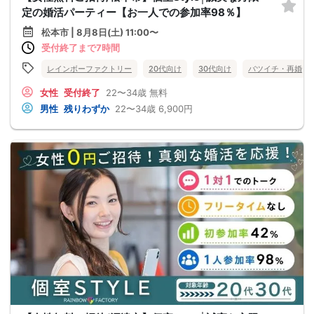
定の婚活パーティー【お一人での参加率98％】
松本市 | 8月8日(土) 11:00〜
受付終了まで7時間
レインボーファクトリー
20代向け
30代向け
バツイチ・再婚
女性
受付終了
22〜34歳
無料
男性
残りわずか
22〜34歳
6,900円