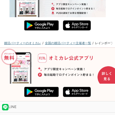
婚活パーティーのオミカレ
全国の婚活パーティー主催者一覧
レインボーフ
LINE