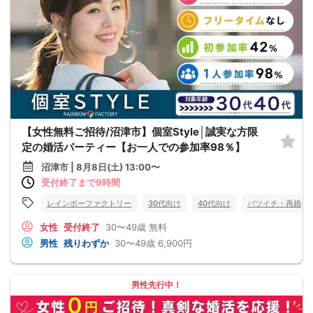
【女性無料ご招待/沼津市】個室Style│誠実な方限
定の婚活パーティー【お一人での参加率98％】
沼津市 | 8月8日(土) 13:00〜
受付終了まで9時間
レインボーファクトリー
30代向け
40代向け
バツイチ・再婚
女性
受付終了
30〜49歳
無料
男性
残りわずか
30〜49歳
6,900円
男性先行中！