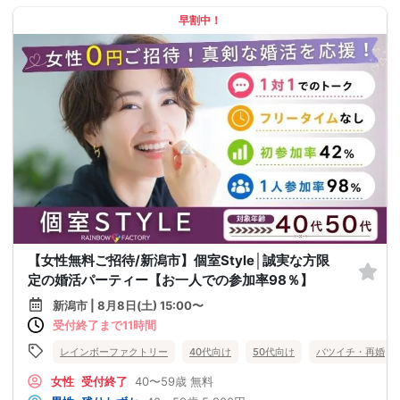
早割中！
【女性無料ご招待/新潟市】個室Style│誠実な方限
定の婚活パーティー【お一人での参加率98％】
新潟市 | 8月8日(土) 15:00〜
受付終了まで11時間
レインボーファクトリー
40代向け
50代向け
バツイチ・再婚
女性
受付終了
40〜59歳
無料