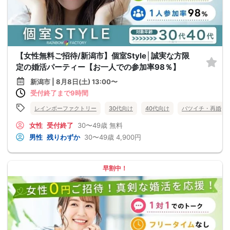
【女性無料ご招待/新潟市】個室Style│誠実な方限
定の婚活パーティー【お一人での参加率98％】
新潟市 | 8月8日(土) 13:00〜
受付終了まで9時間
レインボーファクトリー
30代向け
40代向け
バツイチ・再婚
女性
受付終了
30〜49歳
無料
男性
残りわずか
30〜49歳
4,900円
早割中！