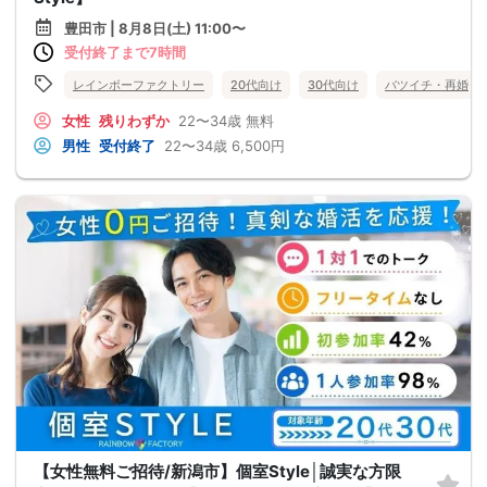
豊田市 | 8月8日(土) 11:00〜
受付終了まで7時間
レインボーファクトリー
20代向け
30代向け
バツイチ・再婚
女性
残りわずか
22〜34歳
無料
男性
受付終了
22〜34歳
6,500円
【女性無料ご招待/新潟市】個室Style│誠実な方限