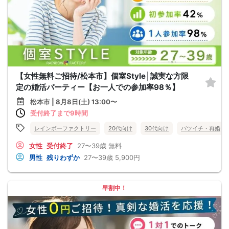
【女性無料ご招待/松本市】個室Style│誠実な方限
定の婚活パーティー【お一人での参加率98％】
松本市 | 8月8日(土) 13:00〜
受付終了まで9時間
レインボーファクトリー
20代向け
30代向け
バツイチ・再婚
女性
受付終了
27〜39歳
無料
男性
残りわずか
27〜39歳
5,900円
早割中！