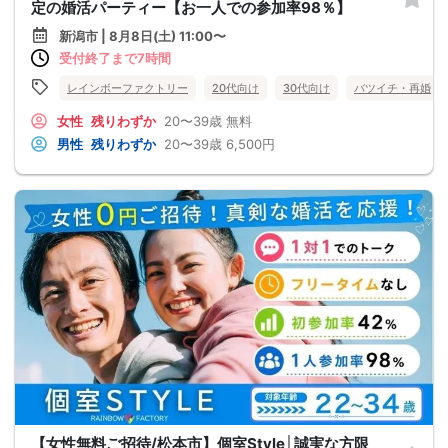
定の婚活パーティー【お一人での参加率98％】
新潟市 | 8月8日(土) 11:00〜
受付終了まで7時間
レインボーファクトリー
20代向け
30代向け
バツイチ・再婚
女性
残りわずか
20〜39歳
無料
男性
残りわずか
20〜39歳
6,500円
【女性無料ご招待/松本市】個室Style│誠実な方限