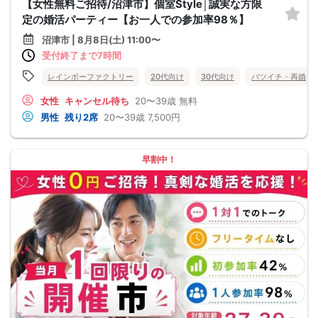
【女性無料ご招待/沼津市】個室Style│誠実な方限
定の婚活パーティー【お一人での参加率98％】
沼津市 | 8月8日(土) 11:00〜
受付終了まで7時間
レインボーファクトリー
20代向け
30代向け
バツイチ・再婚
女性
キャンセル待ち
20〜39歳
無料
男性
残り2席
20〜39歳
7,500円
早割中！