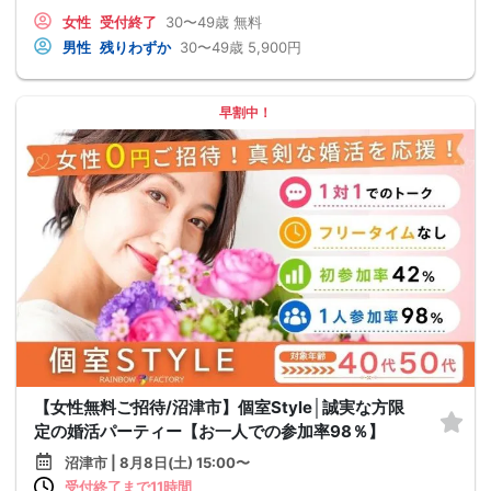
女性
受付終了
30〜49歳
無料
男性
残りわずか
30〜49歳
5,900円
早割中！
【女性無料ご招待/沼津市】個室Style│誠実な方限
定の婚活パーティー【お一人での参加率98％】
沼津市 | 8月8日(土) 15:00〜
受付終了まで11時間