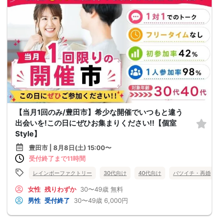
【当月1回のみ/豊田市】希少な開催でいつもと違う
出会いを!この日にぜひお集まりください!!【個室
Style】
豊田市 | 8月8日(土) 15:00〜
受付終了まで11時間
レインボーファクトリー
30代向け
40代向け
バツイチ・再婚
女性
残りわずか
30〜49歳
無料
男性
受付終了
30〜49歳
6,000円