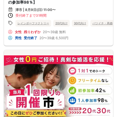
の参加率98％】
津市 | 8月9日(日) 11:00〜
受付終了まで31時間
レインボーファクトリー
20代向け
30代向け
バツイチ・再婚
女性
残りわずか
20〜39歳
無料
男性
受付終了
20〜39歳
6,500円