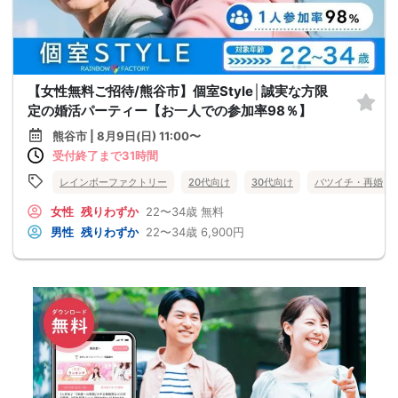
【女性無料ご招待/熊谷市】個室Style│誠実な方限
定の婚活パーティー【お一人での参加率98％】
熊谷市 | 8月9日(日) 11:00〜
受付終了まで31時間
レインボーファクトリー
20代向け
30代向け
バツイチ・再婚
女性
残りわずか
22〜34歳
無料
男性
残りわずか
22〜34歳
6,900円