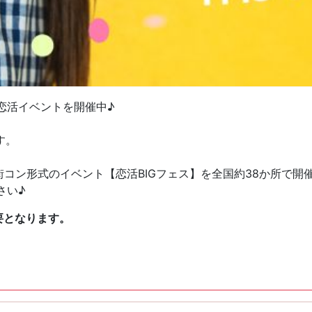
恋活イベントを開催中♪
す。
街コン形式のイベント【恋活BIGフェス】を全国約38か所で開
さい♪
要となります。