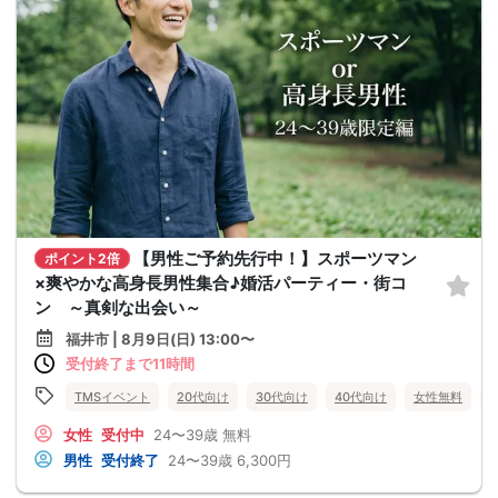
【男性ご予約先行中！】スポーツマン
ポイント2倍
×爽やかな高身長男性集合♪婚活パーティー・街コ
ン ～真剣な出会い～
福井市 | 8月9日(日) 13:00〜
受付終了まで11時間
TMSイベント
20代向け
30代向け
40代向け
女性無料
女性
受付中
24〜39歳
無料
男性
受付終了
24〜39歳
6,300円