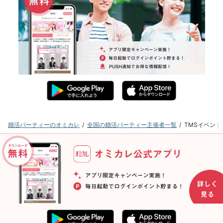
婚活パーティーのオミカレ
全国の婚活パーティー主催者一覧
TMSイベン