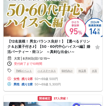
【12名規模！ 男女バランス良好！】【選べるドリン
ク＆お菓子付き♪】【50・60代中心ハイスぺ編】婚
活パーティー・街コン ～真剣な出会い～
大宮 | 8月9日(日) 12:15〜
受付終了まで10時間
TMSイベント
ハイステータス
50代向け
埼玉県
大宮
女性
残り2席
50〜69歳
500円
男性
残り2席
50〜69歳
5,300円
開催確定
27人突破！