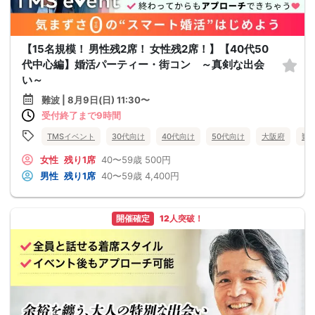
【15名規模！ 男性残2席！ 女性残2席！】【40代50
代中心編】婚活パーティー・街コン ～真剣な出会
い～
難波 | 8月9日(日) 11:30〜
受付終了まで9時間
TMSイベント
30代向け
40代向け
50代向け
大阪府
難
女性
残り1席
40〜59歳
500円
男性
残り1席
40〜59歳
4,400円
開催確定
12人突破！