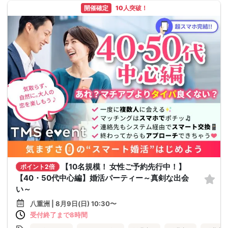
開催確定
10人突破！
【10名規模！ 女性ご予約先行中！】
ポイント2倍
【40・50代中心編】婚活パーティー～真剣な出会
い～
八重洲 | 8月9日(日) 10:30〜
受付終了まで8時間