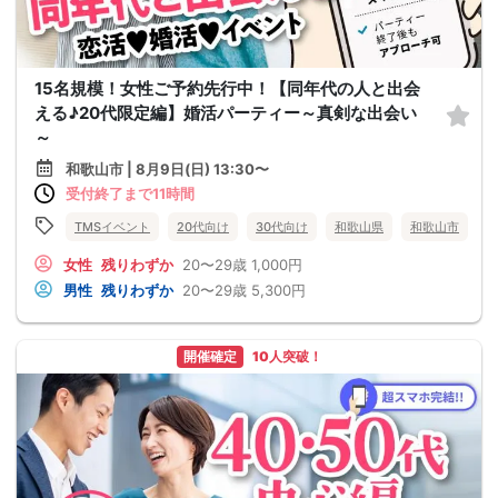
15名規模！女性ご予約先行中！【同年代の人と出会
える♪20代限定編】婚活パーティー～真剣な出会い
～
和歌山市 | 8月9日(日) 13:30〜
受付終了まで11時間
TMSイベント
20代向け
30代向け
和歌山県
和歌山市
女性
残りわずか
20〜29歳
1,000円
男性
残りわずか
20〜29歳
5,300円
開催確定
10人突破！