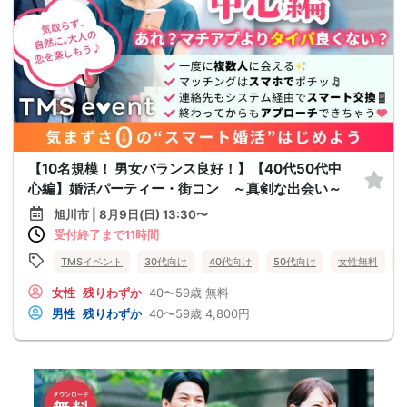
【10名規模！ 男女バランス良好！】【40代50代中
心編】婚活パーティー・街コン ～真剣な出会い～
旭川市 | 8月9日(日) 13:30〜
受付終了まで11時間
TMSイベント
30代向け
40代向け
50代向け
女性無料
女性
残りわずか
40〜59歳
無料
男性
残りわずか
40〜59歳
4,800円