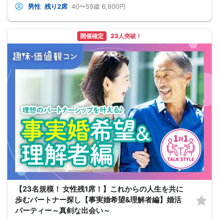
男性
残り2席
40〜59歳
6,800円
開催確定
23人突破！
【23名規模！ 女性残1席！】これからの人生を共に
歩むパートナー探し【事実婚希望&理解者編】婚活
パーティー～真剣な出会い～