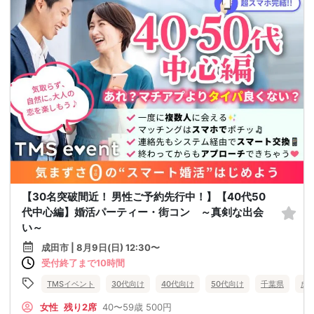
【30名突破間近！ 男性ご予約先行中！】【40代50
代中心編】婚活パーティー・街コン ～真剣な出会
い～
成田市 | 8月9日(日) 12:30〜
受付終了まで10時間
TMSイベント
30代向け
40代向け
50代向け
千葉県
成
女性
残り2席
40〜59歳
500円