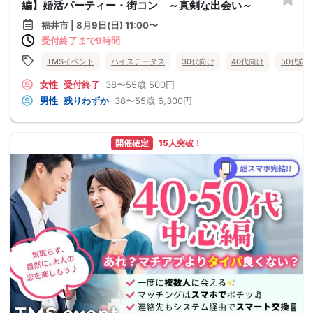
編】婚活パーティー・街コン ～真剣な出会い～
福井市 | 8月9日(日) 11:00〜
受付終了まで9時間
TMSイベント
ハイステータス
30代向け
40代向け
50代向
女性
受付終了
38〜55歳
500円
男性
残りわずか
38〜55歳
6,300円
開催確定
15人突破！