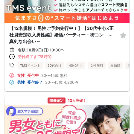
【12名規模！ 男性ご予約先行中！】【30代中心×正
社員安定収入男性編】婚活パーティー・街コン ～
真剣な出会い～
名駅 | 8月9日(日) 10:30〜
受付終了まで8時間
TMSイベント
30代向け
40代向け
女性無料
愛知県
名駅
女性
受付中
30〜45歳
無料
男性
受付終了
30〜45歳
4,800円
開催確定
12人突破！