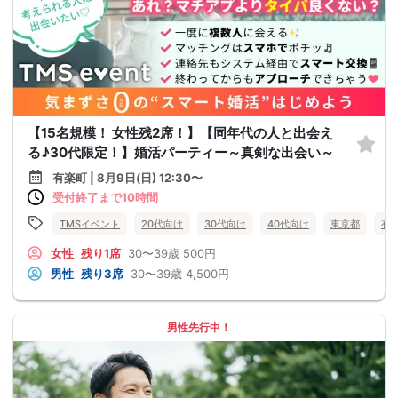
【15名規模！ 女性残2席！】【同年代の人と出会え
る♪30代限定！】婚活パーティー～真剣な出会い～
有楽町 | 8月9日(日) 12:30〜
受付終了まで10時間
TMSイベント
20代向け
30代向け
40代向け
東京都
有
女性
残り1席
30〜39歳
500円
男性
残り3席
30〜39歳
4,500円
男性先行中！