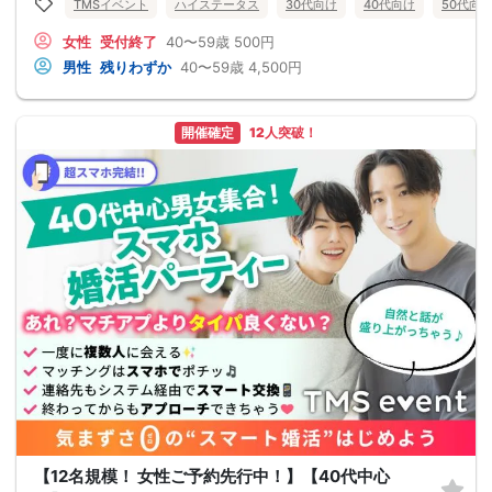
TMSイベント
ハイステータス
30代向け
40代向け
50代向
女性
受付終了
40〜59歳
500円
男性
残りわずか
40〜59歳
4,500円
開催確定
12人突破！
【12名規模！ 女性ご予約先行中！】【40代中心