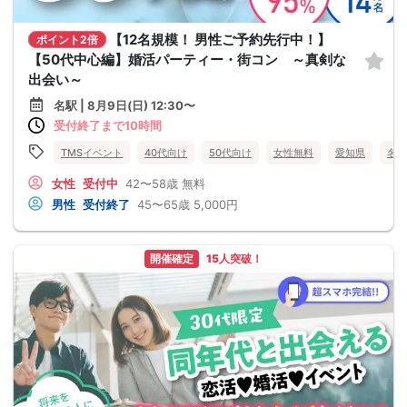
【12名規模！ 男性ご予約先行中！】
ポイント2倍
【50代中心編】婚活パーティー・街コン ～真剣な
出会い～
名駅 | 8月9日(日) 12:30〜
受付終了まで10時間
TMSイベント
40代向け
50代向け
女性無料
愛知県
名駅
女性
受付中
42〜58歳
無料
男性
受付終了
45〜65歳
5,000円
開催確定
15人突破！