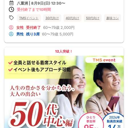
八重洲 | 8月9日(日) 12:30〜
受付終了まで10時間
TMSイベント
30代向け
40代向け
50代向け
趣味コン
女性
受付終了
60〜79歳
2,000円
男性
残り3席
60〜79歳
5,000円
12人突破！