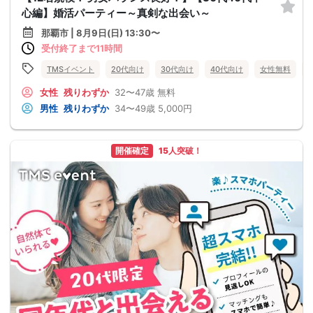
心編】婚活パーティー～真剣な出会い～
那覇市 | 8月9日(日) 13:30〜
受付終了まで11時間
TMSイベント
20代向け
30代向け
40代向け
女性無料
女性
残りわずか
32〜47歳
無料
男性
残りわずか
34〜49歳
5,000円
開催確定
15人突破！