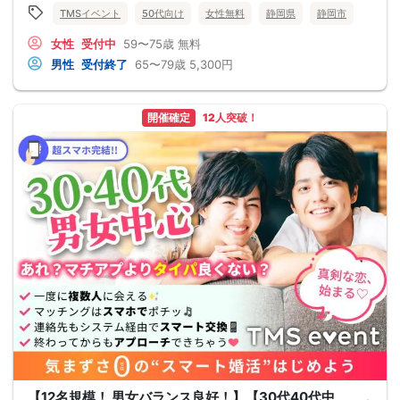
TMSイベント
50代向け
女性無料
静岡県
静岡市
女性
受付中
59〜75歳
無料
男性
受付終了
65〜79歳
5,300円
開催確定
12人突破！
【12名規模！ 男女バランス良好！】【30代40代中