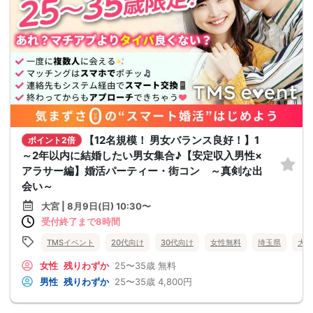
【12名規模！ 男女バランス良好！】1
ポイント2倍
～2年以内に結婚したい男女集合♪【安定収入男性×
アラサー編】婚活パーティー・街コン ～真剣な出
会い～
大宮 | 8月9日(日) 10:30〜
受付終了まで8時間
TMSイベント
20代向け
30代向け
女性無料
埼玉県
大宮
女性
残りわずか
25〜35歳
無料
男性
残りわずか
25〜35歳
4,800円