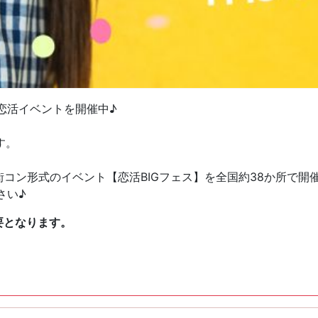
恋活イベントを開催中♪
す。
街コン形式のイベント【恋活BIGフェス】を全国約38か所で開
さい♪
要となります。