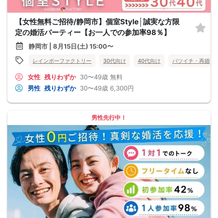
【女性無料ご招待/静岡市】個室Style│誠実な方限
定の婚活パーティー【お一人での参加率98％】
静岡市 | 8月15日(土) 15:00〜
レインボーファクトリー
30代向け
40代向け
バツイチ・再婚
女性
残りわずか
30〜49歳
無料
男性
残りわずか
30〜49歳
6,300円
男性先行中！