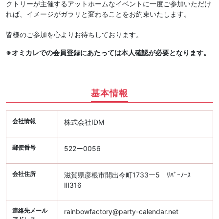
クトリーが主催するアットホームなイベントに一度ご参加いただけ
れば、イメージがガラリと変わることをお約束いたします。
皆様のご参加を心よりお待ちしております。
※オミカレでの会員登録にあたっては本人確認が必要となります。
基本情報
会社情報
株式会社IDM
郵便番号
522ー0056
会社住所
滋賀県彦根市開出今町1733ー5 ﾘﾊﾞｰﾉｰｽ
Ⅲ316
連絡先メール
rainbowfactory@party-calendar.net