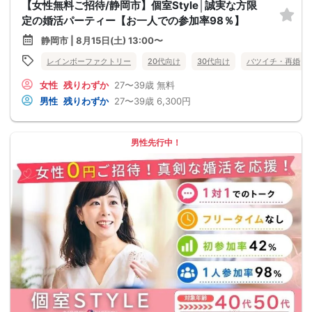
【女性無料ご招待/静岡市】個室Style│誠実な方限
定の婚活パーティー【お一人での参加率98％】
静岡市 | 8月15日(土) 13:00〜
レインボーファクトリー
20代向け
30代向け
バツイチ・再婚
女性
残りわずか
27〜39歳
無料
男性
残りわずか
27〜39歳
6,300円
男性先行中！