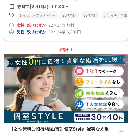
静岡市 | 8月15日(土) 11:00〜
レインボーファクトリー
20代向け
30代向け
バツイチ・再婚
女性
残りわずか
22〜34歳
無料
男性
残りわずか
22〜34歳
6,300円
早割中！
【女性無料ご招待/福山市】個室Style│誠実な方限