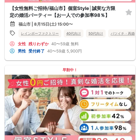
【女性無料ご招待/福山市】個室Style│誠実な方限
定の婚活パーティー【お一人での参加率98％】
福山市 | 8月15日(土) 15:00〜
レインボーファクトリー
40代向け
50代向け
バツイチ・再婚
女性
残りわずか
40〜59歳
無料
男性
受付終了
40〜59歳
5,900円
早割中！