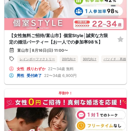
【女性無料ご招待/富山市】個室Style│誠実な方限
定の婚活パーティー【お一人での参加率98％】
富山市 | 8月16日(日) 11:00〜
レインボーファクトリー
20代向け
30代向け
バツイチ・再婚
女性
残りわずか
22〜34歳
無料
男性
受付終了
22〜34歳
6,900円
早割中！