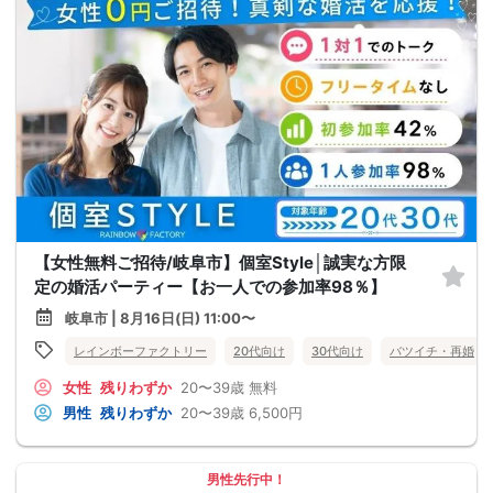
【女性無料ご招待/岐阜市】個室Style│誠実な方限
定の婚活パーティー【お一人での参加率98％】
岐阜市 | 8月16日(日) 11:00〜
レインボーファクトリー
20代向け
30代向け
バツイチ・再婚
女性
残りわずか
20〜39歳
無料
男性
残りわずか
20〜39歳
6,500円
男性先行中！