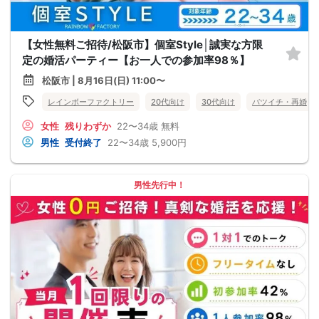
【女性無料ご招待/松阪市】個室Style│誠実な方限
定の婚活パーティー【お一人での参加率98％】
松阪市 | 8月16日(日) 11:00〜
レインボーファクトリー
20代向け
30代向け
バツイチ・再婚
女性
残りわずか
22〜34歳
無料
男性
受付終了
22〜34歳
5,900円
男性先行中！