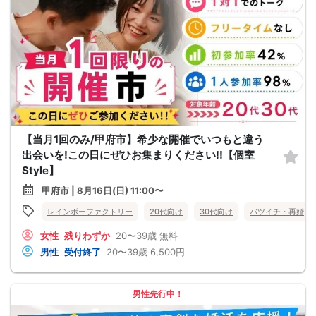
【当月1回のみ/甲府市】希少な開催でいつもと違う
出会いを!この日にぜひお集まりください!!【個室
Style】
甲府市 | 8月16日(日) 11:00〜
レインボーファクトリー
20代向け
30代向け
バツイチ・再婚
女性
残りわずか
20〜39歳
無料
男性
受付終了
20〜39歳
6,500円
男性先行中！