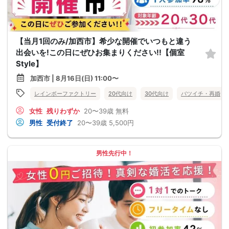
【当月1回のみ/加西市】希少な開催でいつもと違う
出会いを!この日にぜひお集まりください!!【個室
Style】
加西市 | 8月16日(日) 11:00〜
レインボーファクトリー
20代向け
30代向け
バツイチ・再婚
女性
残りわずか
20〜39歳
無料
男性
受付終了
20〜39歳
5,500円
男性先行中！