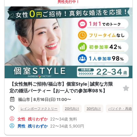
男性先行中！
【女性無料ご招待/福山市】個室Style│誠実な方限
定の婚活パーティー【お一人での参加率98％】
福山市 | 8月16日(日) 11:00〜
レインボーファクトリー
20代向け
30代向け
バツイチ・再婚
女性
残りわずか
22〜34歳
無料
男性
残りわずか
22〜34歳
5,900円