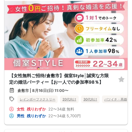
【女性無料ご招待/倉敷市】個室Style│誠実な方限
定の婚活パーティー【お一人での参加率98％】
倉敷市 | 8月16日(日) 11:00〜
レインボーファクトリー
20代向け
30代向け
バツイチ・再婚
女性
残りわずか
22〜34歳
無料
男性
残りわずか
22〜34歳
5,700円