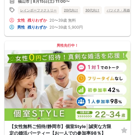
福山市 | 8月15日(土) 11:00〜
レインボーファクトリー
20代向け
30代向け
バツイチ・再婚
女性
残りわずか
20〜39歳
無料
男性
残りわずか
20〜39歳
5,900円
男性先行中！
【女性無料ご招待/静岡市】個室Style│誠実な方限
定の婚活パーティー【お一人での参加率98％】