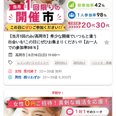
【当月1回のみ/高岡市】希少な開催でいつもと違う
出会いを!この日にぜひお集まりください!!【お一人
での参加率98％】
高岡市 | 8月16日(日) 11:00〜
レインボーファクトリー
20代向け
30代向け
バツイチ・再婚
女性
受付終了
20〜39歳
無料
男性
残りわずか
20〜39歳
6,900円
早割中！