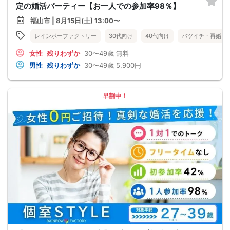
定の婚活パーティー【お一人での参加率98％】
福山市 | 8月15日(土) 13:00〜
レインボーファクトリー
30代向け
40代向け
バツイチ・再婚
女性
残りわずか
30〜49歳
無料
男性
残りわずか
30〜49歳
5,900円
早割中！