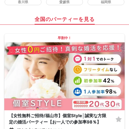
香川県
愛媛県
福岡県
全国のパーティーを見る
早割中！
【女性無料ご招待/福山市】個室Style│誠実な方限
定の婚活パーティー【お一人での参加率98％】