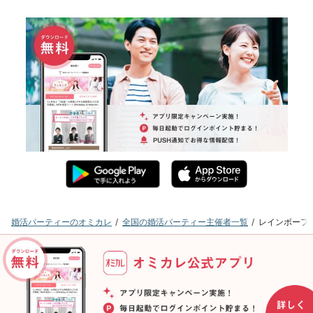
婚活パーティーのオミカレ
全国の婚活パーティー主催者一覧
レインボーフ