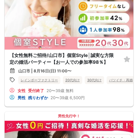
【女性無料ご招待/山口市】個室Style│誠実な方限
定の婚活パーティー【お一人での参加率98％】
山口市 | 8月16日(日) 11:00〜
レインボーファクトリー
20代向け
30代向け
バツイチ・再婚
女性
受付終了
20〜39歳
無料
男性
残りわずか
20〜39歳
6,500円
男性先行中！