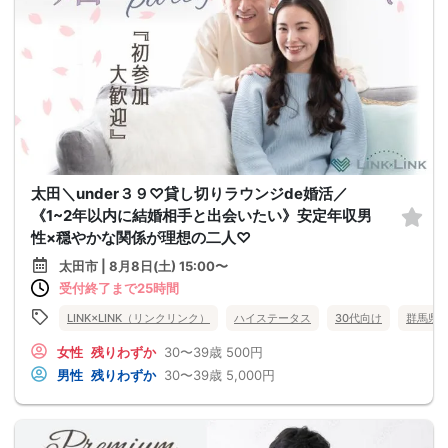
太田＼under３９♡貸し切りラウンジde婚活／
《1~2年以内に結婚相手と出会いたい》安定年収男
性×穏やかな関係が理想の二人♡
太田市 | 8月8日(土) 15:00〜
受付終了まで25時間
LINK×LINK（リンクリンク）
ハイステータス
30代向け
群馬県
女性
残りわずか
30〜39歳
500円
男性
残りわずか
30〜39歳
5,000円