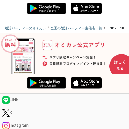
婚活パーティーのオミカレ
全国の婚活パーティー主催者一覧
LINK×LI
LINE
X
Instagram