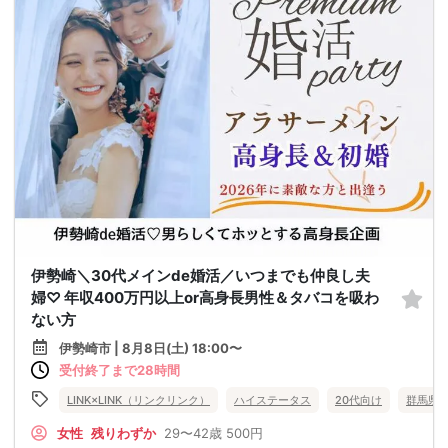
伊勢崎＼30代メインde婚活／いつまでも仲良し夫
婦♡ 年収400万円以上or高身長男性＆タバコを吸わ
ない方
伊勢崎市 | 8月8日(土) 18:00〜
受付終了まで28時間
LINK×LINK（リンクリンク）
ハイステータス
20代向け
群馬県
女性
残りわずか
29〜42歳
500円