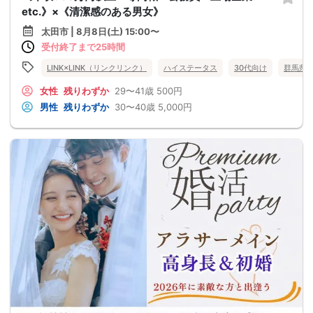
etc.》×《清潔感のある男女》
太田市 | 8月8日(土) 15:00〜
受付終了まで25時間
LINK×LINK（リンクリンク）
ハイステータス
30代向け
群馬県
女性
残りわずか
29〜41歳
500円
男性
残りわずか
30〜40歳
5,000円