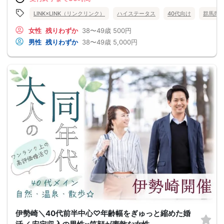
LINK×LINK（リンクリンク）
ハイステータス
40代向け
群馬県
女性
残りわずか
38〜49歳
500円
男性
残りわずか
38〜49歳
5,000円
伊勢崎＼40代前半中心♡年齢幅をぎゅっと縮めた婚