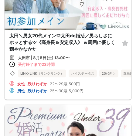
太田＼男女20代メイン♡太田de婚活／男らしさに
ホッとする♡《高身長＆安定収入》 ＆周囲に優しく
穏やかなかた
太田市 | 8月8日(土) 13:00〜
受付終了まで23時間
LINK×LINK（リンクリンク）
ハイステータス
20代向け
群馬県
女性
残りわずか
22〜29歳
500円
男性
残りわずか
25〜30歳
5,000円