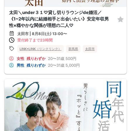
太田＼under３１♡貸し切りラウンジde婚活／
《1~2年以内に結婚相手と出会いたい》安定年収男
性×穏やかな関係が理想の二人♡
太田市 | 8月8日(土) 13:00〜
受付終了まで23時間
LINK×LINK（リンクリンク）
群馬県
太田市
女性
残りわずか
20〜31歳
500円
男性
残りわずか
20〜31歳
5,000円