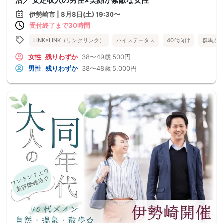
活／ 安定収入の男性×笑顔が素敵な女性
伊勢崎市 | 8月8日(土) 19:30〜
受付終了まで30時間
LINK×LINK（リンクリンク）
ハイステータス
40代向け
群馬県
女性
残りわずか
38〜49歳
500円
男性
残りわずか
38〜48歳
5,000円