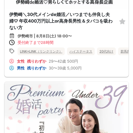
伊勢崎＼30代メインde婚活／いつまでも仲良し夫
婦♡ 年収400万円以上or高身長男性＆タバコを吸わ
ない方
伊勢崎市 | 8月8日(土) 18:00〜
受付終了まで28時間
LINK×LINK（リンクリンク）
ハイステータス
20代向け
群馬県
女性
残りわずか
29〜42歳
500円
男性
残りわずか
30〜39歳
5,000円