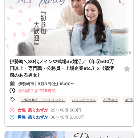
伊勢崎＼30代メイン♡式場de婚活／《年収500万
円以上・専門職・公務員・上場企業etc.》×《清潔
感のある男女》
伊勢崎市 | 8月8日(土) 18:00〜
受付終了まで28時間
LINK×LINK（リンクリンク）
ハイステータス
30代向け
40代向
女性
残りわずか
29〜40歳
500円
男性
残りわずか
30〜40歳
5,000円