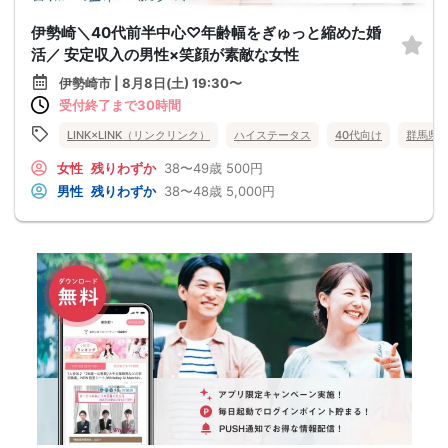
伊勢崎＼40代前半中心♡年齢幅をぎゅっと縮めた婚
活／ 安定収入の男性×笑顔が素敵な女性
伊勢崎市 | 8月8日(土) 19:30〜
受付終了まで30時間
LINK×LINK（リンクリンク）
ハイステータス
40代向け
群馬県
女性
残りわずか
38〜49歳
500円
男性
残りわずか
38〜48歳
5,000円