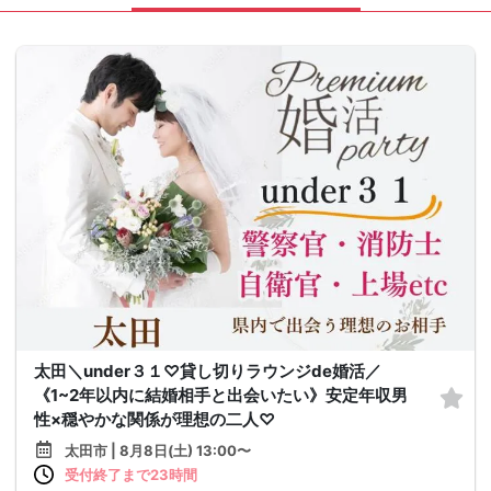
太田＼under３１♡貸し切りラウンジde婚活／
《1~2年以内に結婚相手と出会いたい》安定年収男
性×穏やかな関係が理想の二人♡
太田市 | 8月8日(土) 13:00〜
受付終了まで23時間