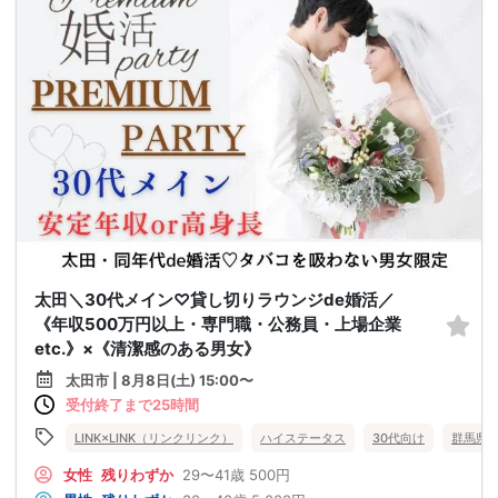
太田＼30代メイン♡貸し切りラウンジde婚活／
《年収500万円以上・専門職・公務員・上場企業
etc.》×《清潔感のある男女》
太田市 | 8月8日(土) 15:00〜
受付終了まで25時間
LINK×LINK（リンクリンク）
ハイステータス
30代向け
群馬県
女性
残りわずか
29〜41歳
500円