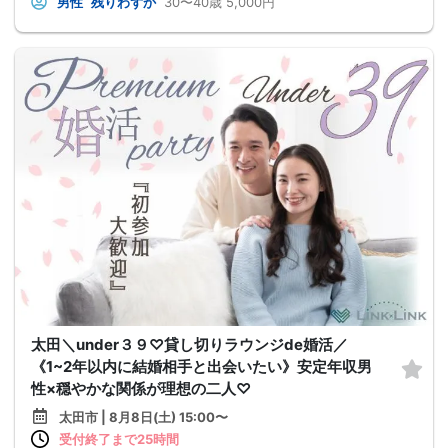
男性
残りわずか
30〜40歳
5,000円
太田＼under３９♡貸し切りラウンジde婚活／
《1~2年以内に結婚相手と出会いたい》安定年収男
性×穏やかな関係が理想の二人♡
太田市 | 8月8日(土) 15:00〜
受付終了まで25時間