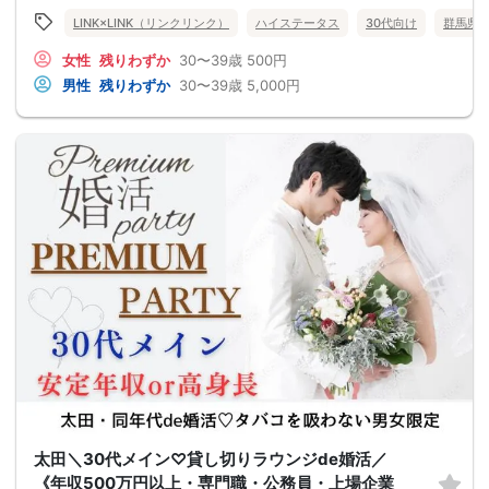
LINK×LINK（リンクリンク）
ハイステータス
30代向け
群馬県
女性
残りわずか
30〜39歳
500円
男性
残りわずか
30〜39歳
5,000円
太田＼30代メイン♡貸し切りラウンジde婚活／
《年収500万円以上・専門職・公務員・上場企業