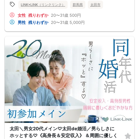
LINK×LINK（リンクリンク）
群馬県
太田市
女性
残りわずか
20〜31歳
500円
男性
残りわずか
20〜31歳
5,000円
太田＼男女20代メイン♡太田de婚活／男らしさに
ホッとする♡《高身長＆安定収入》 ＆周囲に優しく