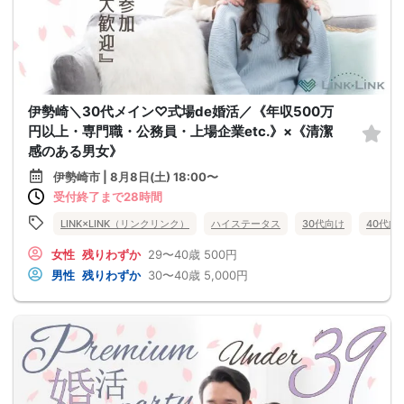
伊勢崎＼30代メイン♡式場de婚活／《年収500万
円以上・専門職・公務員・上場企業etc.》×《清潔
感のある男女》
伊勢崎市 | 8月8日(土) 18:00〜
受付終了まで28時間
LINK×LINK（リンクリンク）
ハイステータス
30代向け
40代向
女性
残りわずか
29〜40歳
500円
男性
残りわずか
30〜40歳
5,000円