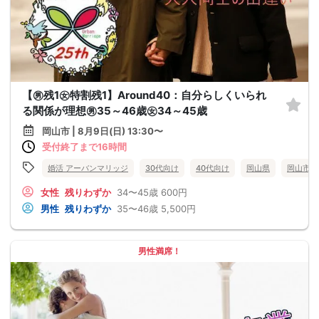
【㊚残1㊛特割残1】Around40：自分らしくいられ
る関係が理想㊚35～46歳㊛34～45歳
岡山市 | 8月9日(日) 13:30〜
受付終了まで16時間
婚活 アーバンマリッジ
30代向け
40代向け
岡山県
岡山市
女性
残りわずか
34〜45歳
600円
男性
残りわずか
35〜46歳
5,500円
男性満席！