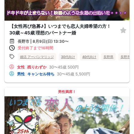
【女性再び急募♪】いつまでも恋人夫婦希望の方！
30歳～45歳 理想のパートナー婚
長野市 | 8月9日(日) 13:30〜
受付終了まで16時間
婚活 アーバンマリッジ
30代向け
40代向け
長野県
長野市
女性
残りわずか
30〜45歳
500円
男性
キャンセル待ち
30〜45歳
5,500円
男性満席！