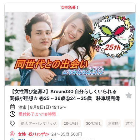
女性急募！
【女性再び急募♪】Around30 自分らしくいられる
関係が理想☆ ㊚25～36歳㊛24～35歳 駐車場完備
津市 | 8月9日(日) 15:15〜
受付終了まで18時間
婚活 アーバンマリッジ
20代向け
30代向け
三重県
津市
女性
残りわずか
24〜35歳
500円