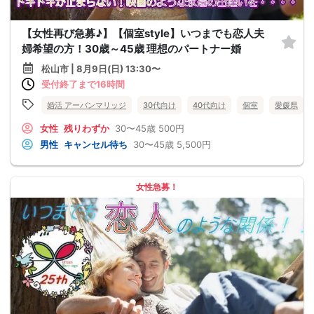
【女性再び急募♪】【個室style】いつまでも恋人夫
婦希望の方！30歳～45歳 理想のパートナー婚
松山市 | 8月9日(日) 13:30〜
受付終了まで16時間
婚活 アーバンマリッジ
30代向け
40代向け
個室
愛媛県
女性
残りわずか
30〜45歳
500円
男性
キャンセル待ち
30〜45歳
5,500円
女性急募！