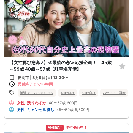
【女性再び急募♪】≪最後の恋≫応援企画！！45歳
～59歳 40歳～57歳【駐車場完備】
長岡市 | 8月9日(日) 13:30〜
受付終了まで16時間
婚活 アーバンマリッジ
40代向け
50代向け
バツイチ・再婚
女性
残りわずか
40〜57歳
600円
男性
キャンセル待ち
45〜59歳
5,500円
開催確定
男性先行中！