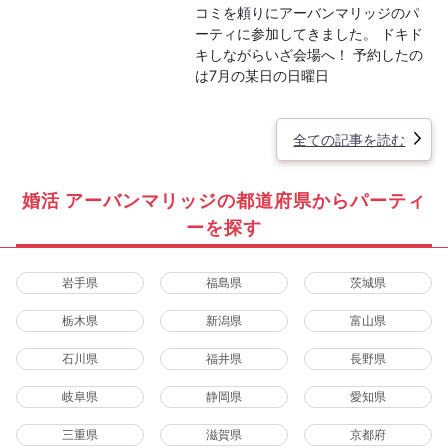
コミを頼りにアーバンマリッジのパ
ーティに参加してきました。 ドキド
キしながらいざ会場へ！ 予約したの
は7月の某日の日曜日
全ての記事を読む
婚活 アーバンマリッジの都道府県からパーティ
ーを探す
岩手県
福島県
茨城県
栃木県
新潟県
富山県
石川県
福井県
長野県
岐阜県
静岡県
愛知県
三重県
滋賀県
京都府