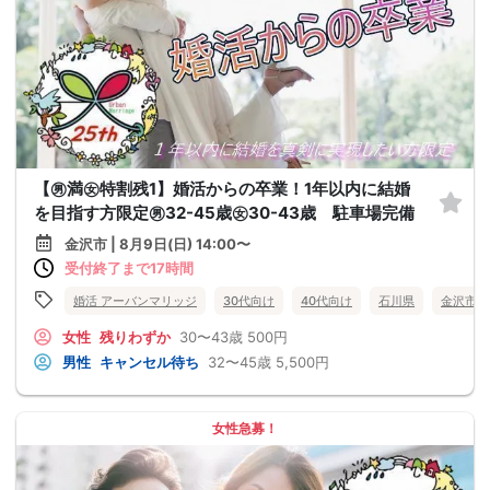
【㊚満㊛特割残1】婚活からの卒業！1年以内に結婚
を目指す方限定㊚32-45歳㊛30-43歳 駐車場完備
金沢市 | 8月9日(日) 14:00〜
受付終了まで17時間
婚活 アーバンマリッジ
30代向け
40代向け
石川県
金沢市
女性
残りわずか
30〜43歳
500円
男性
キャンセル待ち
32〜45歳
5,500円
女性急募！