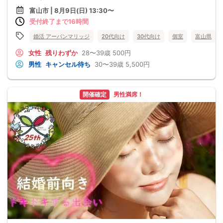
富山市 | 8月9日(日) 13:30〜
受付終了まで16時間
婚活 アーバンマリッジ
20代向け
30代向け
個室
富山県
女性
残りわずか
28〜39歳
500円
男性
キャンセル待ち
30〜39歳
5,500円
開催確定
男性満席！