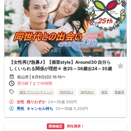
【女性再び急募♪】【個室style】Around30 自分ら
しくいられる関係が理想☆ ㊚25～36歳㊛24～35歳
松山市 | 8月9日(日) 15:15〜
受付終了まで18時間
婚活 アーバンマリッジ
20代向け
30代向け
個室
愛媛県
女性
残りわずか
24〜35歳
500円
男性
キャンセル待ち
25〜36歳
5,200円
開催確定
男性満席！