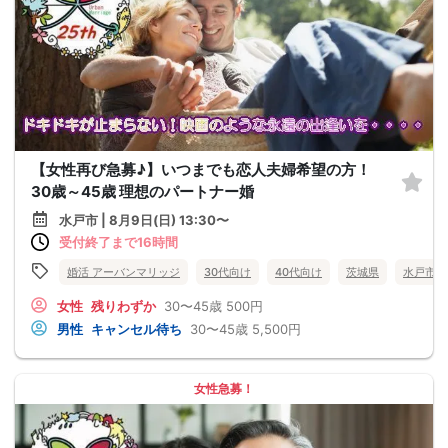
【女性再び急募♪】いつまでも恋人夫婦希望の方！
30歳～45歳 理想のパートナー婚
水戸市 | 8月9日(日) 13:30〜
受付終了まで16時間
婚活 アーバンマリッジ
30代向け
40代向け
茨城県
水戸市
女性
残りわずか
30〜45歳
500円
男性
キャンセル待ち
30〜45歳
5,500円
女性急募！