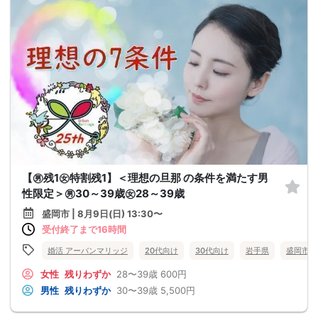
【㊚残1㊛特割残1】＜理想の旦那 の条件を満たす男
性限定＞㊚30～39歳㊛28～39歳
盛岡市 | 8月9日(日) 13:30〜
受付終了まで16時間
婚活 アーバンマリッジ
20代向け
30代向け
岩手県
盛岡市
女性
残りわずか
28〜39歳
600円
男性
残りわずか
30〜39歳
5,500円