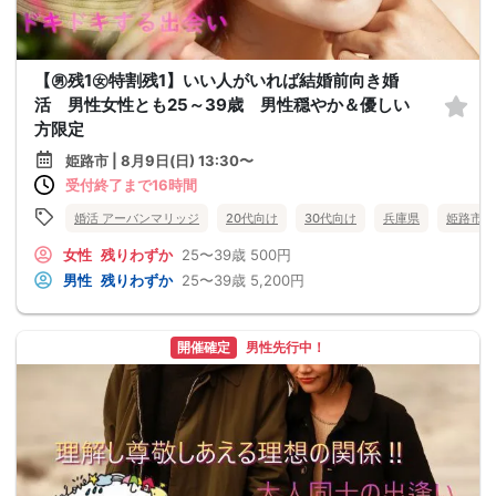
【㊚残1㊛特割残1】いい人がいれば結婚前向き婚
活 男性女性とも25～39歳 男性穏やか＆優しい
方限定
姫路市 | 8月9日(日) 13:30〜
受付終了まで16時間
婚活 アーバンマリッジ
20代向け
30代向け
兵庫県
姫路市
女性
残りわずか
25〜39歳
500円
男性
残りわずか
25〜39歳
5,200円
開催確定
男性先行中！