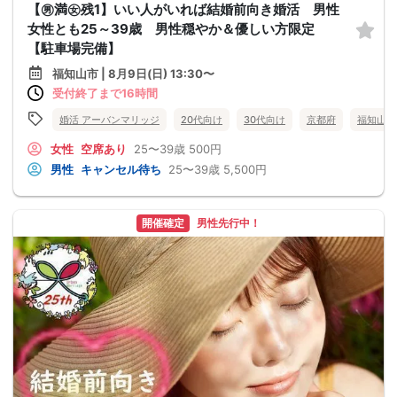
【㊚満㊛残1】いい人がいれば結婚前向き婚活 男性
女性とも25～39歳 男性穏やか＆優しい方限定
【駐車場完備】
福知山市 | 8月9日(日) 13:30〜
受付終了まで16時間
婚活 アーバンマリッジ
20代向け
30代向け
京都府
福知山市
女性
空席あり
25〜39歳
500円
男性
キャンセル待ち
25〜39歳
5,500円
開催確定
男性先行中！