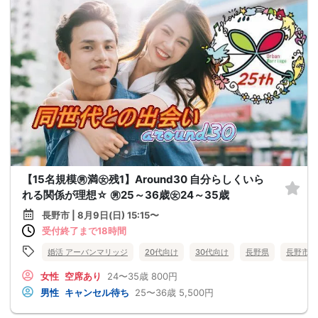
【15名規模㊚満㊛残1】Around30 自分らしくいら
れる関係が理想☆ ㊚25～36歳㊛24～35歳
長野市 | 8月9日(日) 15:15〜
受付終了まで18時間
婚活 アーバンマリッジ
20代向け
30代向け
長野県
長野市
女性
空席あり
24〜35歳
800円
男性
キャンセル待ち
25〜36歳
5,500円