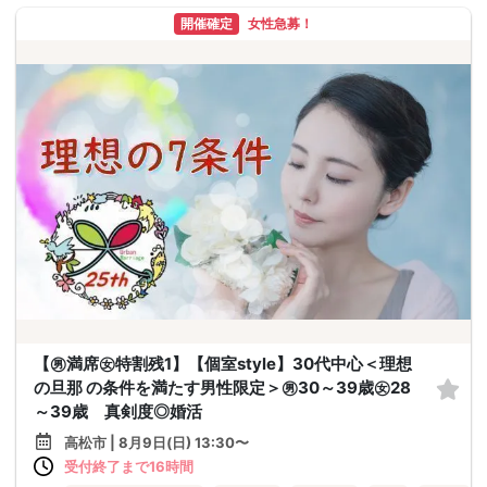
開催確定
女性急募！
【㊚満席㊛特割残1】【個室style】30代中心＜理想
の旦那 の条件を満たす男性限定＞㊚30～39歳㊛28
～39歳 真剣度◎婚活
高松市 | 8月9日(日) 13:30〜
受付終了まで16時間