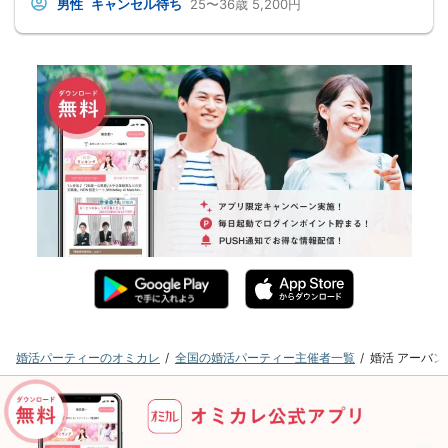
男性
キャンセル待ち
25〜36歳
5,200円
婚活パーティーのオミカレ
全国の婚活パーティー主催者一覧
婚活 アーバ