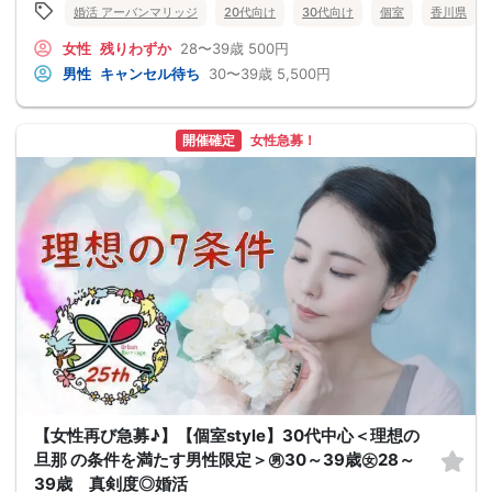
婚活 アーバンマリッジ
20代向け
30代向け
個室
香川県
女性
残りわずか
28〜39歳
500円
男性
キャンセル待ち
30〜39歳
5,500円
開催確定
女性急募！
【女性再び急募♪】【個室style】30代中心＜理想の
旦那 の条件を満たす男性限定＞㊚30～39歳㊛28～
39歳 真剣度◎婚活