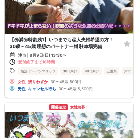
【㊚満㊛特割残1】いつまでも恋人夫婦希望の方！
30歳～45歳 理想のパートナー婚 駐車場完備
津市 | 8月9日(日) 13:30〜
受付終了まで16時間
婚活 アーバンマリッジ
30代向け
40代向け
三重県
津市
女性
残りわずか
30〜45歳
500円
男性
キャンセル待ち
30〜45歳
5,500円
開催確定
女性急募！