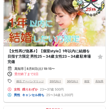
【女性再び急募♪】【個室style】1年以内に結婚を
目指す方限定 男性25～34歳 女性23～34歳 駐車場
完備
高知市 | 8月8日(土) 19:15〜
受付終了まで2日
婚活 アーバンマリッジ
20代向け
30代向け
個室
高知県
女性
残りわずか
23〜37歳
500円
男性
キャンセル待ち
25〜34歳
5,200円