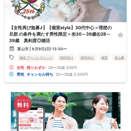
【女性再び急募♪】【個室style】30代中心＜理想の
旦那 の条件を満たす男性限定＞㊚30～39歳㊛28～
39歳 真剣度◎婚活
富山市 | 8月9日(日) 13:30〜
婚活 アーバンマリッジ
20代向け
30代向け
個室
富山県
女性
残りわずか
28〜39歳
500円
男性
キャンセル待ち
30〜39歳
5,500円