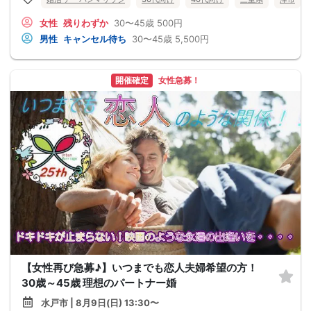
女性
残りわずか
30〜45歳
500円
男性
キャンセル待ち
30〜45歳
5,500円
開催確定
女性急募！
【女性再び急募♪】いつまでも恋人夫婦希望の方！
30歳～45歳 理想のパートナー婚
水戸市 | 8月9日(日) 13:30〜