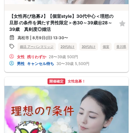
【女性再び急募♪】【個室style】30代中心＜理想の
旦那 の条件を満たす男性限定＞㊚30～39歳㊛28～
39歳 真剣度◎婚活
高松市 | 8月9日(日) 13:30〜
婚活 アーバンマリッジ
20代向け
30代向け
個室
香川県
女性
残りわずか
28〜39歳
500円
男性
キャンセル待ち
30〜39歳
5,500円
開催確定
女性急募！