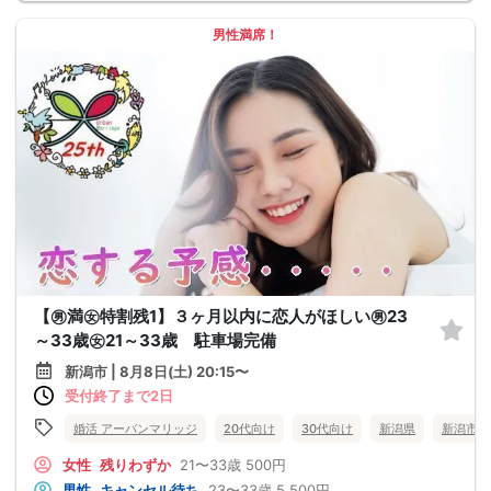
男性満席！
【㊚満㊛特割残1】３ヶ月以内に恋人がほしい㊚23
～33歳㊛21～33歳 駐車場完備
新潟市 | 8月8日(土) 20:15〜
受付終了まで2日
婚活 アーバンマリッジ
20代向け
30代向け
新潟県
新潟市
女性
残りわずか
21〜33歳
500円
男性
キャンセル待ち
23〜33歳
5,500円