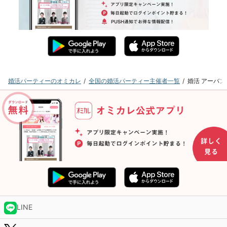
婚活パーティーのオミカレ
全国の婚活パーティー主催者一覧
婚活 アーバ
LINE