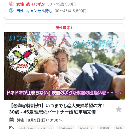
女性
残りわずか
30〜45歳
500円
男性
キャンセル待ち
30〜45歳
5,500円
男性満席！
【㊚満㊛特割残1】いつまでも恋人夫婦希望の方！
30歳～45歳 理想のパートナー婚 駐車場完備
津市 | 8月9日(日) 13:30〜
婚活 アーバンマリッジ
30代向け
40代向け
三重県
津市