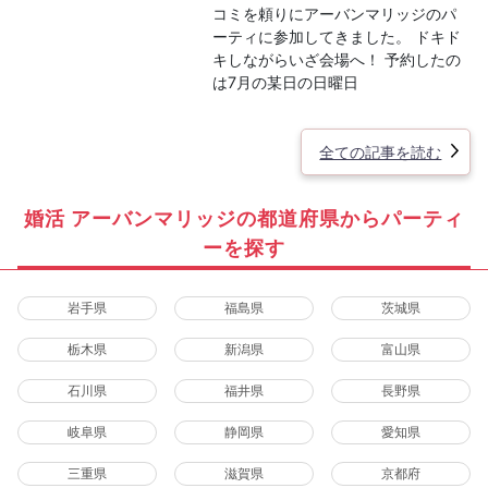
コミを頼りにアーバンマリッジのパ
ーティに参加してきました。 ドキド
キしながらいざ会場へ！ 予約したの
は7月の某日の日曜日
全ての記事を読む
婚活 アーバンマリッジの都道府県からパーティ
ーを探す
岩手県
福島県
茨城県
栃木県
新潟県
富山県
石川県
福井県
長野県
岐阜県
静岡県
愛知県
三重県
滋賀県
京都府