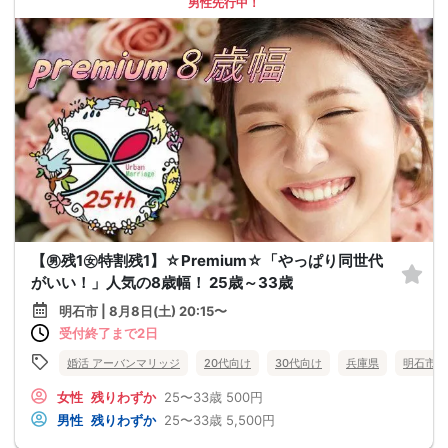
男性先行中！
【㊚残1㊛特割残1】☆Premium☆「やっぱり同世代
がいい！」人気の8歳幅！ 25歳～33歳
明石市 | 8月8日(土) 20:15〜
受付終了まで2日
婚活 アーバンマリッジ
20代向け
30代向け
兵庫県
明石市
女性
残りわずか
25〜33歳
500円
男性
残りわずか
25〜33歳
5,500円