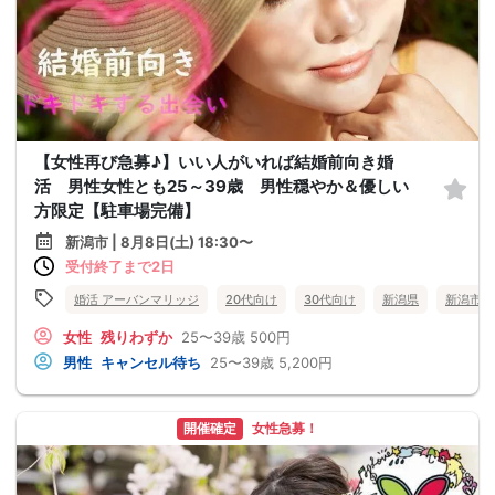
【女性再び急募♪】いい人がいれば結婚前向き婚
活 男性女性とも25～39歳 男性穏やか＆優しい
方限定【駐車場完備】
新潟市 | 8月8日(土) 18:30〜
受付終了まで2日
婚活 アーバンマリッジ
20代向け
30代向け
新潟県
新潟市
女性
残りわずか
25〜39歳
500円
男性
キャンセル待ち
25〜39歳
5,200円
開催確定
女性急募！