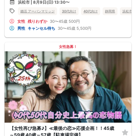
浜松市 | 8月9日(日) 13:30〜
婚活 アーバンマリッジ
30代向け
40代向け
静岡県
浜松市
女性
残りわずか
30〜45歳
500円
男性
キャンセル待ち
30〜45歳
5,500円
女性急募！
【女性再び急募♪】≪最後の恋≫応援企画！！45歳
～59歳 40歳～57歳【駐車場完備】