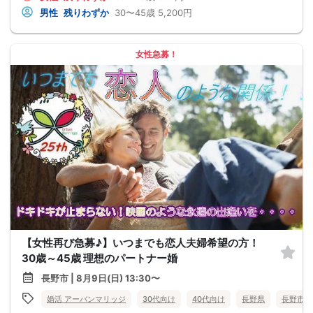
男性
残りわずか
30〜45歳
5,200円
女性急募！
【女性再び急募♪】いつまでも恋人夫婦希望の方！
30歳～45歳 理想のパートナー婚
長野市 | 8月9日(日) 13:30〜
婚活 アーバンマリッジ
30代向け
40代向け
長野県
長野市