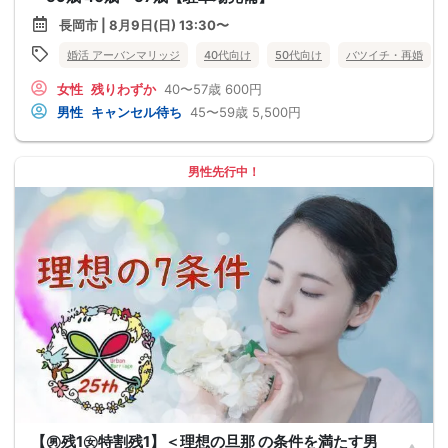
長岡市 | 8月9日(日) 13:30〜
婚活 アーバンマリッジ
40代向け
50代向け
バツイチ・再婚
女性
残りわずか
40〜57歳
600円
男性
キャンセル待ち
45〜59歳
5,500円
男性先行中！
【㊚残1㊛特割残1】＜理想の旦那 の条件を満たす男