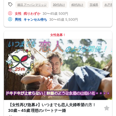
婚活 アーバンマリッジ
30代向け
40代向け
茨城県
水戸市
女性
残りわずか
30〜45歳
500円
男性
キャンセル待ち
30〜45歳
5,500円
女性急募！
【女性再び急募♪】いつまでも恋人夫婦希望の方！
30歳～45歳 理想のパートナー婚