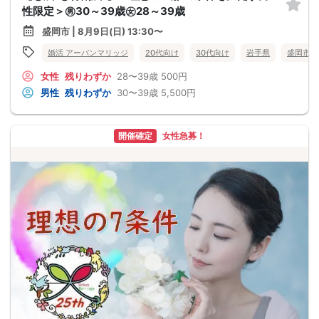
性限定＞㊚30～39歳㊛28～39歳
盛岡市 | 8月9日(日) 13:30〜
婚活 アーバンマリッジ
20代向け
30代向け
岩手県
盛岡市
女性
残りわずか
28〜39歳
500円
男性
残りわずか
30〜39歳
5,500円
開催確定
女性急募！