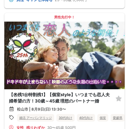
男性先行中！
【㊚残1㊛特割残1】【個室style】いつまでも恋人夫
婦希望の方！30歳～45歳 理想のパートナー婚
松山市 | 8月9日(日) 13:30〜
婚活 アーバンマリッジ
30代向け
40代向け
個室
愛媛県
女性
残りわずか
30〜45歳
500円