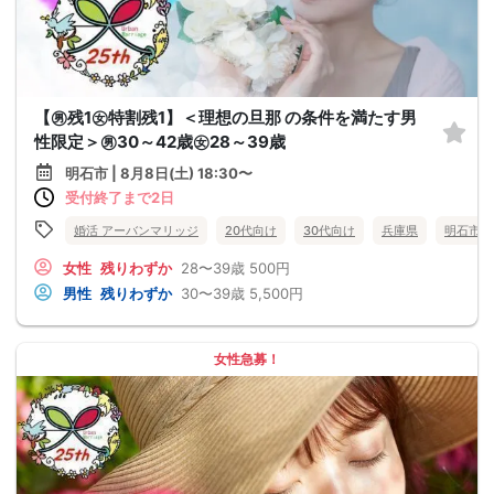
【㊚残1㊛特割残1】＜理想の旦那 の条件を満たす男
性限定＞㊚30～42歳㊛28～39歳
明石市 | 8月8日(土) 18:30〜
受付終了まで2日
婚活 アーバンマリッジ
20代向け
30代向け
兵庫県
明石市
女性
残りわずか
28〜39歳
500円
男性
残りわずか
30〜39歳
5,500円
女性急募！