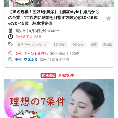
【15名規模！㊚残1㊛満席】【個室style】婚活から
の卒業！1年以内に結婚を目指す方限定㊚30-46歳
㊛30-45歳 駐車場完備
高知市 | 8月8日(土) 17:30〜
受付終了まで2日
婚活 アーバンマリッジ
30代向け
40代向け
個室
高知県
女性
キャンセル待ち
30〜45歳
2,500円
男性
空席あり
30〜46歳
5,500円
開催確定
男性先行中！