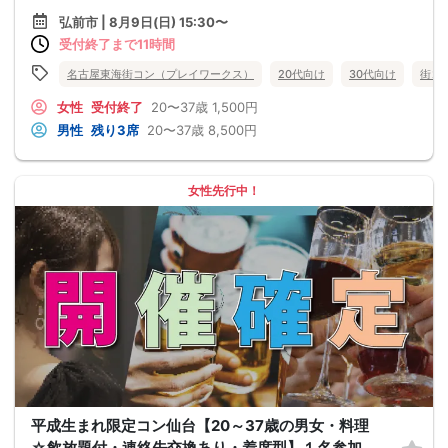
弘前市 | 8月9日(日) 15:30〜
受付終了まで11時間
名古屋東海街コン（プレイワークス）
20代向け
30代向け
街コ
女性
受付終了
20〜37歳
1,500円
男性
残り3席
20〜37歳
8,500円
女性先行中！
平成生まれ限定コン仙台【20～37歳の男女・料理
☆飲放題付・連絡先交換あり・着席型】１名参加