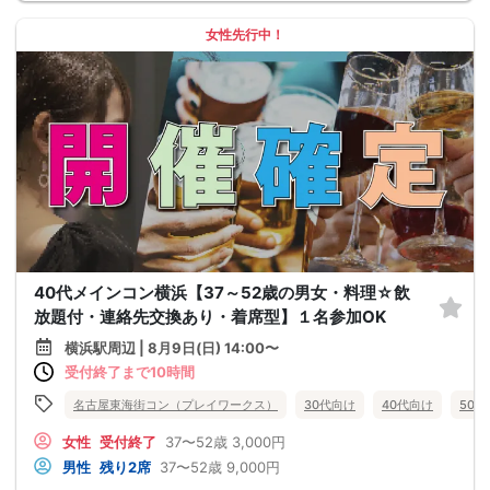
女性先行中！
40代メインコン横浜【37～52歳の男女・料理☆飲
放題付・連絡先交換あり・着席型】１名参加OK
横浜駅周辺 | 8月9日(日) 14:00〜
受付終了まで10時間
名古屋東海街コン（プレイワークス）
30代向け
40代向け
50
女性
受付終了
37〜52歳
3,000円
男性
残り2席
37〜52歳
9,000円