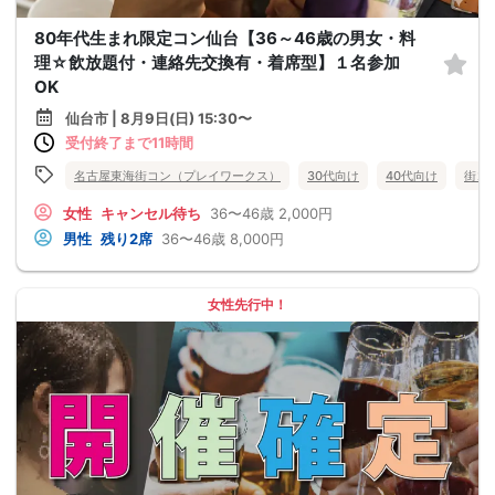
80年代生まれ限定コン仙台【36～46歳の男女・料
理☆飲放題付・連絡先交換有・着席型】１名参加
OK
仙台市 | 8月9日(日) 15:30〜
受付終了まで11時間
名古屋東海街コン（プレイワークス）
30代向け
40代向け
街コ
女性
キャンセル待ち
36〜46歳
2,000円
男性
残り2席
36〜46歳
8,000円
女性先行中！