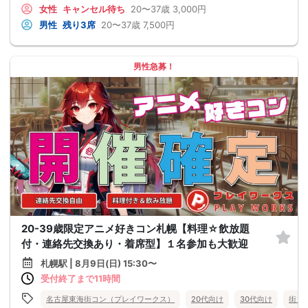
女性
キャンセル待ち
20〜37歳
3,000円
男性
残り3席
20〜37歳
7,500円
男性急募！
20-39歳限定アニメ好きコン札幌【料理☆飲放題
付・連絡先交換あり・着席型】１名参加も大歓迎
札幌駅 | 8月9日(日) 15:30〜
受付終了まで11時間
名古屋東海街コン（プレイワークス）
20代向け
30代向け
街コ