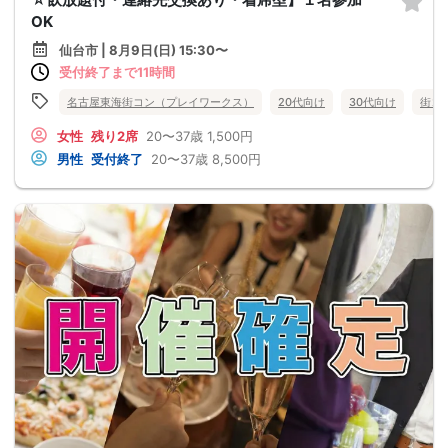
OK
仙台市 | 8月9日(日) 15:30〜
受付終了まで11時間
名古屋東海街コン（プレイワークス）
20代向け
30代向け
街コ
女性
残り2席
20〜37歳
1,500円
男性
受付終了
20〜37歳
8,500円