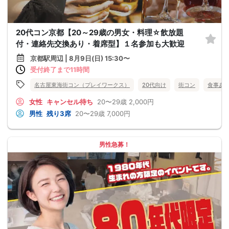
20代コン京都【20～29歳の男女・料理☆飲放題
付・連絡先交換あり・着席型】１名参加も大歓迎
京都駅周辺 | 8月9日(日) 15:30〜
受付終了まで11時間
名古屋東海街コン（プレイワークス）
20代向け
街コン
食事あ
女性
キャンセル待ち
20〜29歳
2,000円
男性
残り3席
20〜29歳
7,000円
男性急募！