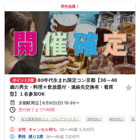
男性急募！
80年代生まれ限定コン京都【36～46
ポイント2倍
歳の男女・料理☆飲放題付・連絡先交換有・着席
型】１名参加OK
京都駅周辺 | 8月9日(日) 15:30〜
受付終了まで11時間
名古屋東海街コン（プレイワークス）
30代向け
40代向け
街コ
女性
キャンセル待ち
36〜46歳
3,500円
男性
残り2席
36〜46歳
7,000円