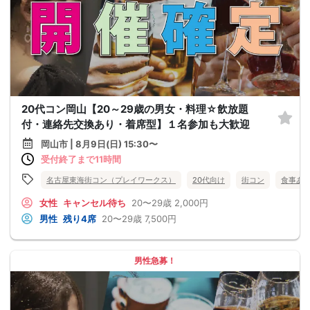
20代コン岡山【20～29歳の男女・料理☆飲放題
付・連絡先交換あり・着席型】１名参加も大歓迎
岡山市 | 8月9日(日) 15:30〜
受付終了まで11時間
名古屋東海街コン（プレイワークス）
20代向け
街コン
食事あ
女性
キャンセル待ち
20〜29歳
2,000円
男性
残り4席
20〜29歳
7,500円
男性急募！