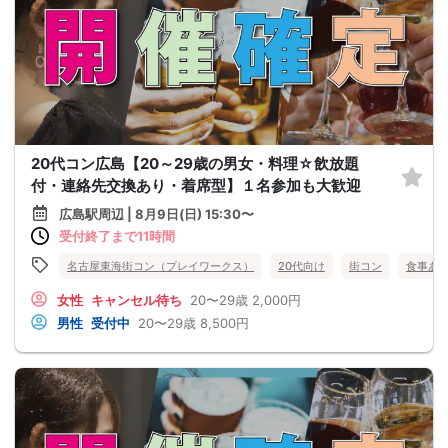
20代コン広島【20～29歳の男女・料理☆飲放題
付・連絡先交換あり・着席型】１名参加も大歓迎
広島駅周辺 | 8月9日(日) 15:30〜
受付終了まで11時間
名古屋東海街コン（プレイワークス）
20代向け
街コン
食事あ
女性
キャンセル待ち
20〜29歳
2,000円
男性
受付中
20〜29歳
8,500円