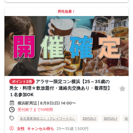
男性急募！
アラサー限定コン横浜【25～35歳の
ポイント2倍
男女・料理☆飲放題付・連絡先交換あり・着席型】
１名参加OK
横浜駅周辺 | 8月9日(日) 14:00〜
受付終了まで10時間
名古屋東海街コン（プレイワークス）
20代向け
30代向け
街コ
女性
キャンセル待ち
25〜35歳
1,500円