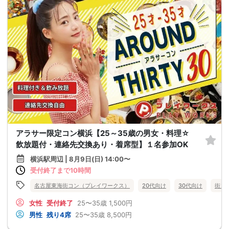
アラサー限定コン横浜【25～35歳の男女・料理☆
飲放題付・連絡先交換あり・着席型】１名参加OK
横浜駅周辺 | 8月9日(日) 14:00〜
受付終了まで10時間
名古屋東海街コン（プレイワークス）
20代向け
30代向け
街コ
女性
受付終了
25〜35歳
1,500円
男性
残り4席
25〜35歳
8,500円