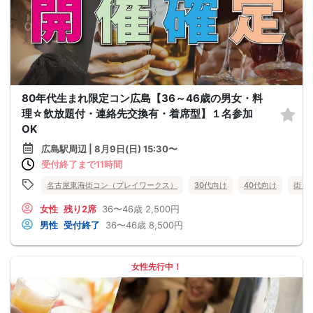
80年代生まれ限定コン広島【36～46歳の男女・料
理☆飲放題付・連絡先交換有・着席型】１名参加
OK
広島駅周辺 | 8月9日(日) 15:30〜
受付終了まで11時間
名古屋東海街コン（プレイワークス）
30代向け
40代向け
街コ
女性
残り2席
36〜46歳
2,500円
男性
受付終了
36〜46歳
8,500円
女性先行中！