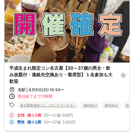
平成生まれ限定コン名古屋【20～37歳の男女・飲
み放題付・連絡先交換あり・着席型】１名参加も大
歓迎
名駅 | 8月9日(日) 15:30〜
受付終了まで11時間
名古屋東海街コン（プレイワークス）
20代向け
30代向け
街コ
女性
残り2席
20〜37歳
500円
男性
残り2席
20〜37歳
7,000円