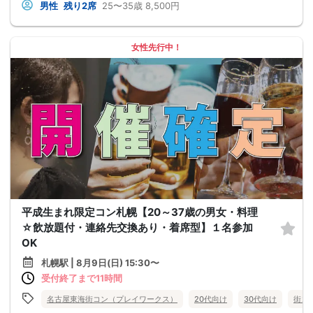
男性
残り2席
25〜35歳
8,500円
女性先行中！
平成生まれ限定コン札幌【20～37歳の男女・料理
☆飲放題付・連絡先交換あり・着席型】１名参加
OK
札幌駅 | 8月9日(日) 15:30〜
受付終了まで11時間
名古屋東海街コン（プレイワークス）
20代向け
30代向け
街コ