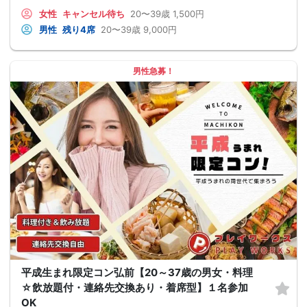
女性
キャンセル待ち
20〜39歳
1,500円
男性
残り4席
20〜39歳
9,000円
男性急募！
平成生まれ限定コン弘前【20～37歳の男女・料理
☆飲放題付・連絡先交換あり・着席型】１名参加
OK