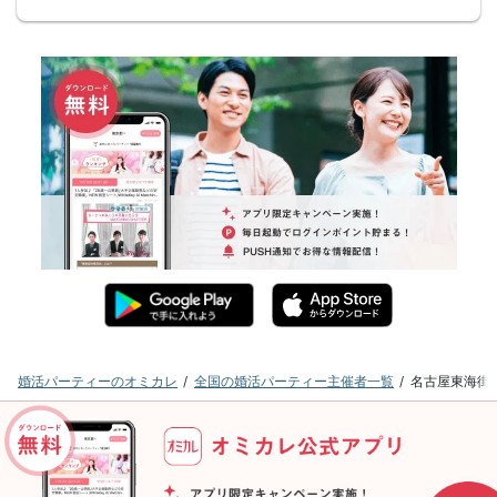
婚活パーティーのオミカレ
全国の婚活パーティー主催者一覧
名古屋東海街