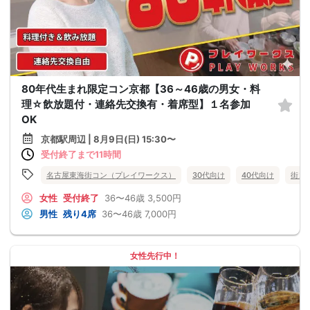
80年代生まれ限定コン京都【36～46歳の男女・料
理☆飲放題付・連絡先交換有・着席型】１名参加
OK
京都駅周辺 | 8月9日(日) 15:30〜
受付終了まで11時間
名古屋東海街コン（プレイワークス）
30代向け
40代向け
街コ
女性
受付終了
36〜46歳
3,500円
男性
残り4席
36〜46歳
7,000円
女性先行中！