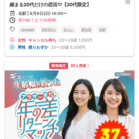
縮まる20代だけの恋活♡【20代限定】
名駅 | 8月9日(日) 14:00〜
受付終了まで28時間
connect
20代向け
街コン
愛知県
名駅
女性
キャンセル待ち
20〜29歳
1,000円
男性
残りわずか
20〜29歳
6,500円
開催確定
37人突破！