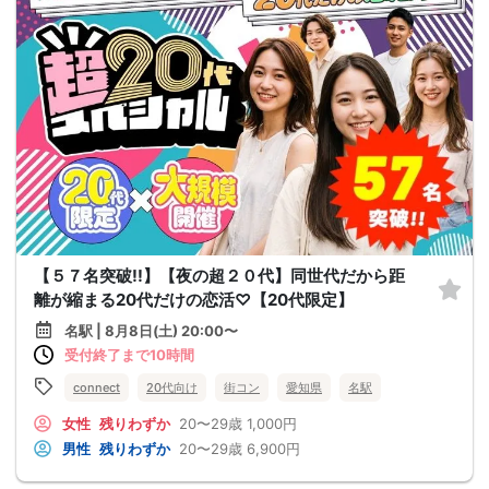
【５７名突破!!】【夜の超２０代】同世代だから距
離が縮まる20代だけの恋活♡【20代限定】
名駅 | 8月8日(土) 20:00〜
受付終了まで10時間
connect
20代向け
街コン
愛知県
名駅
女性
残りわずか
20〜29歳
1,000円
男性
残りわずか
20〜29歳
6,900円