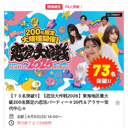
開催確定
73人突破！
【７３名突破!!】【恋活大作戦2026】東海地区最大
級200名限定の恋活パーティー☆20代＆アラサー世
代中心☆
名駅 | 8月9日(日) 14:00〜
受付終了まで28時間