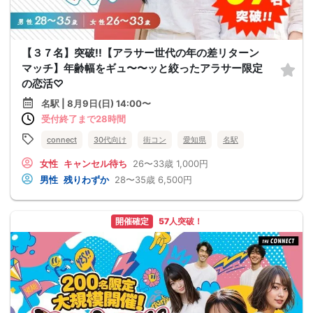
【３７名】突破!!【アラサー世代の年の差リターン
マッチ】年齢幅をギュ〜〜ッと絞ったアラサー限定
の恋活♡
名駅 | 8月9日(日) 14:00〜
受付終了まで28時間
connect
30代向け
街コン
愛知県
名駅
女性
キャンセル待ち
26〜33歳
1,000円
男性
残りわずか
28〜35歳
6,500円
開催確定
57人突破！