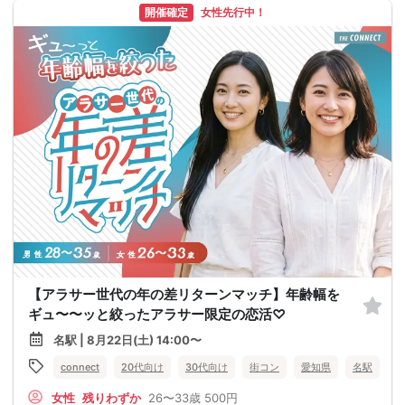
開催確定
女性先行中！
【アラサー世代の年の差リターンマッチ】年齢幅を
ギュ〜〜ッと絞ったアラサー限定の恋活♡
名駅 | 8月22日(土) 14:00〜
connect
20代向け
30代向け
街コン
愛知県
名駅
女性
残りわずか
26〜33歳
500円