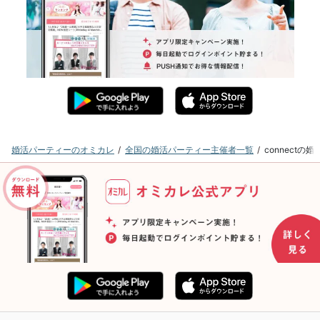
婚活パーティーのオミカレ
全国の婚活パーティー主催者一覧
connect