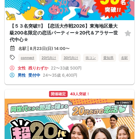
【５３名突破!!】【恋活大作戦2026】東海地区最大
級200名限定の恋活パーティー☆20代＆アラサー世
代中心☆
名駅 | 8月23日(日) 14:00〜
connect
20代向け
30代向け
街コン
愛知県
名駅
女性
残りわずか
22〜33歳
500円
男性
受付中
24〜35歳
6,400円
開催確定
43人突破！