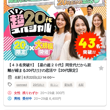
【４３名突破!!】【昼の超２０代】同世代だから距
離が縮まる20代だけの恋活♡【20代限定】
名駅 | 8月22日(土) 14:00〜
connect
20代向け
街コン
愛知県
名駅
女性
残りわずか
20〜29歳
300円
男性
受付中
20〜29歳
6,400円