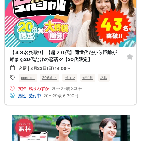
【４３名突破!!】【超２０代】同世代だから距離が
縮まる20代だけの恋活♡【20代限定】
名駅 | 8月23日(日) 14:00〜
connect
20代向け
街コン
愛知県
名駅
女性
残りわずか
20〜29歳
300円
男性
受付中
20〜29歳
6,300円