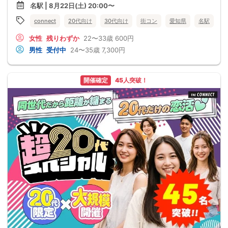
名駅 | 8月22日(土) 20:00〜
connect
20代向け
30代向け
街コン
愛知県
名駅
女性
残りわずか
22〜33歳
600円
男性
受付中
24〜35歳
7,300円
開催確定
45人突破！