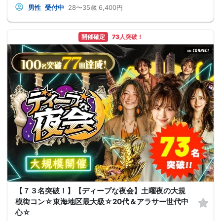
男性
受付中
28〜35歳
6,400円
開催確定
73人突破！
【７３名突破！】【ディープな夜会】土曜夜の大規
模街コン☆東海地区最大級☆20代＆アラサー世代中
心☆