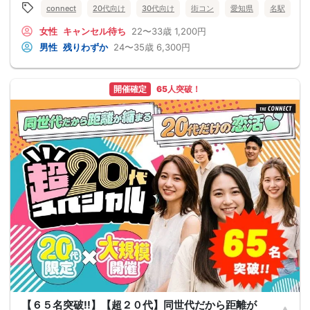
connect
20代向け
30代向け
街コン
愛知県
名駅
女性
キャンセル待ち
22〜33歳
1,200円
男性
残りわずか
24〜35歳
6,300円
開催確定
65人突破！
【６５名突破!!】【超２０代】同世代だから距離が