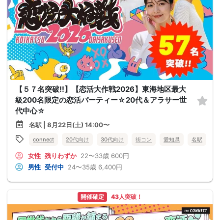
【５７名突破!!】【恋活大作戦2026】東海地区最大
級200名限定の恋活パーティー☆20代＆アラサー世
代中心☆
名駅 | 8月22日(土) 14:00〜
connect
20代向け
30代向け
街コン
愛知県
名駅
女性
残りわずか
22〜33歳
600円
男性
受付中
24〜35歳
6,400円
開催確定
43人突破！