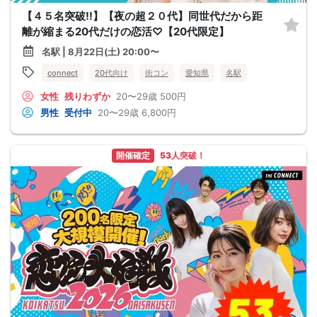
【４５名突破!!】【夜の超２０代】同世代だから距
離が縮まる20代だけの恋活♡【20代限定】
名駅 | 8月22日(土) 20:00〜
connect
20代向け
街コン
愛知県
名駅
女性
残りわずか
20〜29歳
500円
男性
受付中
20〜29歳
6,800円
開催確定
53人突破！