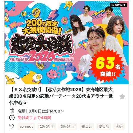
【６３名突破!!】【恋活大作戦2026】東海地区最大
級200名限定の恋活パーティー☆20代＆アラサー世
代中心☆
名駅 | 8月8日(土) 14:00〜
受付終了まで4時間
connect
20代向け
30代向け
街コン
愛知県
名駅