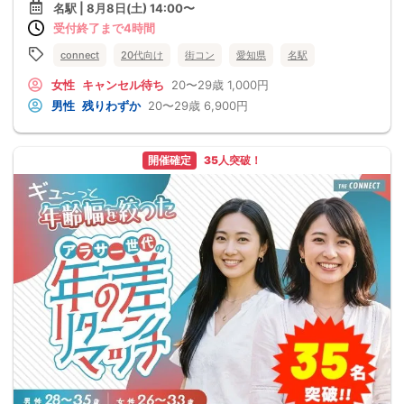
名駅 | 8月8日(土) 14:00〜
受付終了まで4時間
connect
20代向け
街コン
愛知県
名駅
女性
キャンセル待ち
20〜29歳
1,000円
男性
残りわずか
20〜29歳
6,900円
開催確定
35人突破！