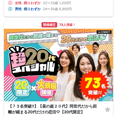
女性
残りわずか
22〜33歳
1,200円
男性
残りわずか
24〜35歳
6,900円
開催確定
73人突破！
【７３名突破!!】【昼の超２０代】同世代だから距
離が縮まる20代だけの恋活♡【20代限定】