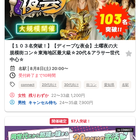
【１０３名突破！】【ディープな夜会】土曜夜の大
規模街コン☆東海地区最大級☆20代＆アラサー世代
中心☆
名駅 | 8月8日(土) 20:00〜
受付終了まで10時間
connect
20代向け
30代向け
街コン
愛知県
名駅
女性
残りわずか
22〜33歳
1,200円
男性
キャンセル待ち
24〜35歳
7,900円
開催確定
57人突破！