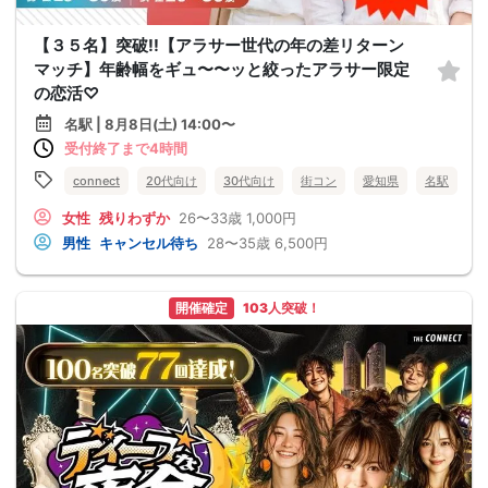
【３５名】突破!!【アラサー世代の年の差リターン
マッチ】年齢幅をギュ〜〜ッと絞ったアラサー限定
の恋活♡
名駅 | 8月8日(土) 14:00〜
受付終了まで4時間
connect
20代向け
30代向け
街コン
愛知県
名駅
女性
残りわずか
26〜33歳
1,000円
男性
キャンセル待ち
28〜35歳
6,500円
開催確定
103人突破！