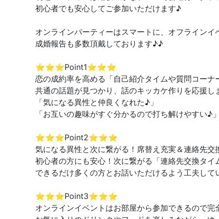
初心者でも安心してご参加いただけます♪
オンラインパーティーはスマートに、オフラインイ
成婚報告も多数頂戴しております♪♪
⭐️⭐️⭐️Point1⭐️⭐️⭐️
恋の成約率を高める「自己紹介タイムや質問コーナ
共通の話題が見つかり、話のキッカケ作りを応援し
「気になる異性と仲良くなれた♪」
「お互いの趣味がすぐ分かるので打ち解けやすい♪
⭐️⭐️⭐️Point2⭐️⭐️⭐️
気になる異性と次に繋がる！席替え充実＆連絡先交
初心者の方にも安心！次に繋がる「連絡先交換タイ
できるだけ多くの方とお話いただけるよう工夫して
⭐️⭐️⭐️Point3⭐️⭐️⭐️
オンラインイベントはお部屋から参加できるので完