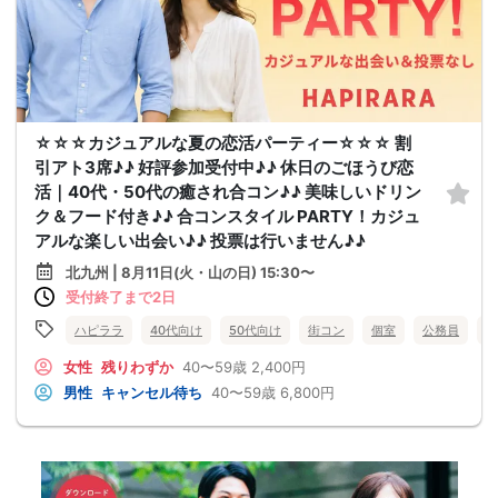
☆☆☆カジュアルな夏の恋活パーティー☆☆☆ 割
引アト3席♪♪ 好評参加受付中♪♪ 休日のごほうび恋
活｜40代・50代の癒され合コン♪♪ 美味しいドリン
ク＆フード付き♪♪ 合コンスタイル PARTY！カジュ
アルな楽しい出会い♪♪ 投票は行いません♪♪
北九州 | 8月11日(火・山の日) 15:30〜
受付終了まで2日
ハピララ
40代向け
50代向け
街コン
個室
公務員
食
女性
残りわずか
40〜59歳
2,400円
男性
キャンセル待ち
40〜59歳
6,800円