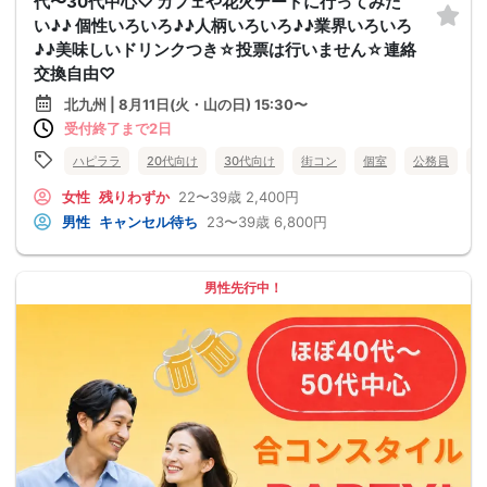
代〜30代中心♡ カフェや花火デートに行ってみた
い♪♪ 個性いろいろ♪♪人柄いろいろ♪♪業界いろいろ
♪♪美味しいドリンクつき☆投票は行いません☆連絡
交換自由♡
北九州 | 8月11日(火・山の日) 15:30〜
受付終了まで2日
ハピララ
20代向け
30代向け
街コン
個室
公務員
食
女性
残りわずか
22〜39歳
2,400円
男性
キャンセル待ち
23〜39歳
6,800円
男性先行中！