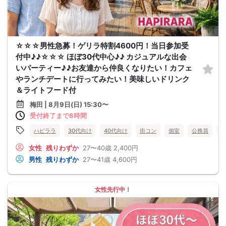
☆☆☆男性急募！ゲリラ特割4600円！当日参加受
付中♪♪☆☆☆ ほぼ30代中心♪♪ カジュアルな出会
いパーティー♪♪お友達から仲良くなりたい！カフェ
やランチデートに行ってみたい！美味しいドリンク
＆ライトフード付
梅田 | 8月9日(日) 15:30〜
受付終了まで8時間
ハピララ
30代向け
40代向け
街コン
個室
公務員
食
女性
残りわずか
27〜40歳
2,400円
男性
残りわずか
27〜41歳
4,600円
女性先行中！