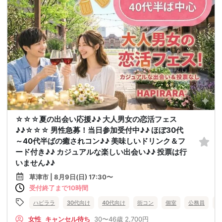
☆☆☆夏の出会い応援♪♪ 大人男女の恋活フェス
♪♪☆☆☆ 男性急募！当日参加受付中♪♪ ほぼ30代
～40代半ばの癒されコン♪♪ 美味しいドリンク＆フ
ード付き♪♪ カジュアルな楽しい出会い♪♪ 投票は行
いません♪♪
草津市 | 8月9日(日) 17:30〜
受付終了まで10時間
ハピララ
30代向け
40代向け
街コン
個室
公務員
食
女性
キャンセル待ち
30〜46歳
2,700円