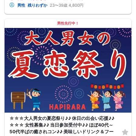
男性
残りわずか
23〜39歳
4,800円
男性先行中！
☆☆☆大人男女の夏恋祭り♪♪ 休日の出会い応援♪♪
☆☆☆ 女性募集♪♪ 当日参加受付中♪♪ ほぼ40代～
50代半ばの癒されコン♪♪ 美味しいドリンク＆フー