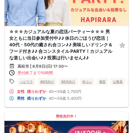
☆☆☆カジュアルな夏の恋活パーティー☆☆☆ 男
女ともに当日参加受付中♪♪ 休日のごほうび恋活｜
40代・50代の癒され合コン♪♪ 美味しいドリンク＆
フード付き♪♪ 合コンスタイル PARTY！カジュアル
な楽しい出会い♪♪ 投票は行いません♪♪
高松市 | 8月9日(日) 17:30〜
受付終了まで10時間
ハピララ
40代向け
50代向け
街コン
個室
公務員
食
女性
残りわずか
40〜59歳
2,700円
男性
残りわずか
40〜59歳
5,400円
男性先行中！