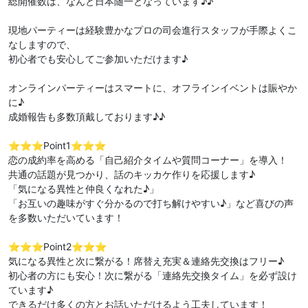
総開催数は、なんと日本随一となっています♪♪
現地パーティーは経験豊かなプロの司会進行スタッフが手際よくこ
なしますので、
初心者でも安心してご参加いただけます♪
オンラインパーティーはスマートに、オフラインイベントは賑やか
に♪
成婚報告も多数頂戴しております♪♪
⭐️⭐️⭐️Point1⭐️⭐️⭐️
恋の成約率を高める「自己紹介タイムや質問コーナー」を導入！
共通の話題が見つかり、話のキッカケ作りを応援します♪
「気になる異性と仲良くなれた♪」
「お互いの趣味がすぐ分かるので打ち解けやすい♪」など喜びの声
を多数いただいています！
⭐️⭐️⭐️Point2⭐️⭐️⭐️
気になる異性と次に繋がる！席替え充実＆連絡先交換はフリー♪
初心者の方にも安心！次に繋がる「連絡先交換タイム」を必ず設け
ています♪
できるだけ多くの方とお話いただけるよう工夫しています！