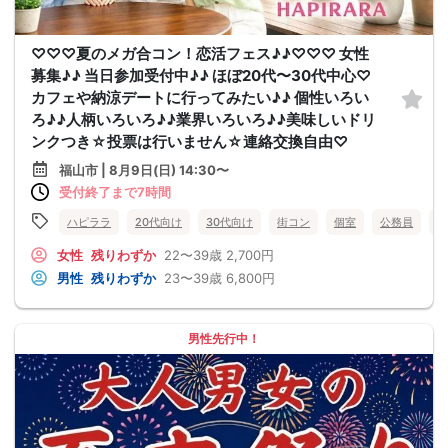
♡♡♡夏のメガ合コン！恋活フェス♪♪♡♡♡ 女性
募集♪♪ 当日参加受付中♪♪ ほぼ20代〜30代中心♡
カフェや納涼デートに行ってみたい♪♪ 個性いろい
ろ♪♪人柄いろいろ♪♪業界いろいろ♪♪美味しいドリ
ンクつき☆投票は行いません☆連絡交換自由♡
福山市 | 8月9日(日) 14:30〜
受付終了まで7時間
ハピララ
20代向け
30代向け
街コン
個室
公務員
食
女性
残りわずか
22〜39歳
2,700円
男性
残りわずか
23〜39歳
6,800円
男性先行中！