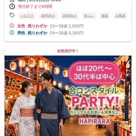
受付終了まで8時間
ハピララ
20代向け
30代向け
街コン
個室
公務員
食
女性
残りわずか
23〜38歳
2,600円
男性
残りわずか
24〜38歳
5,300円
女性先行中！