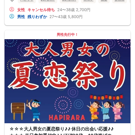
女性
キャンセル待ち
24〜38歳
2,700円
男性
残りわずか
27〜43歳
5,800円
男性先行中！
☆☆☆大人男女の夏恋祭り♪♪ 休日の出会い応援♪♪