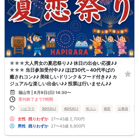
☆☆☆大人男女の夏恋祭り♪♪ 休日の出会い応援♪♪
☆☆☆ 当日参加受付中♪♪ ほぼ30代～40代半ばの
癒されコン♪♪ 美味しいドリンク＆フード付き♪♪ カ
ジュアルな楽しい出会い♪♪ 投票は行いません♪♪
福山市 | 8月9日(日) 14:30〜
受付終了まで7時間
ハピララ
30代向け
40代向け
街コン
個室
公務員
食
女性
残りわずか
27〜43歳
2,700円
男性
残りわずか
27〜43歳
6,800円