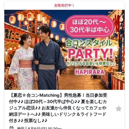
女性先行中！
【夏恋☆合コンMatching】男性急募！当日参加受
付中♪♪ ほぼ20代～30代半ば中心♪♪ 夏を楽しむカ
ジュアル恋活♪♪ お友達から仲良くなってカフェや
納涼デートへ♪♪ 美味しいドリンク＆ライトフード
付き♪♪ 投票なし♪♪
梅田 | 8月9日(日) 15:20〜