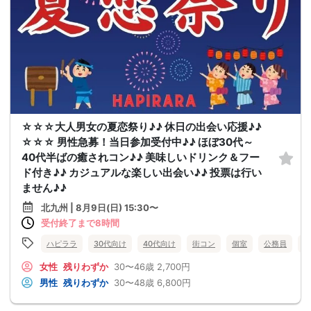
☆☆☆大人男女の夏恋祭り♪♪ 休日の出会い応援♪♪
☆☆☆ 男性急募！当日参加受付中♪♪ ほぼ30代～
40代半ばの癒されコン♪♪ 美味しいドリンク＆フー
ド付き♪♪ カジュアルな楽しい出会い♪♪ 投票は行い
ません♪♪
北九州 | 8月9日(日) 15:30〜
受付終了まで8時間
ハピララ
30代向け
40代向け
街コン
個室
公務員
食
女性
残りわずか
30〜46歳
2,700円
男性
残りわずか
30〜48歳
6,800円