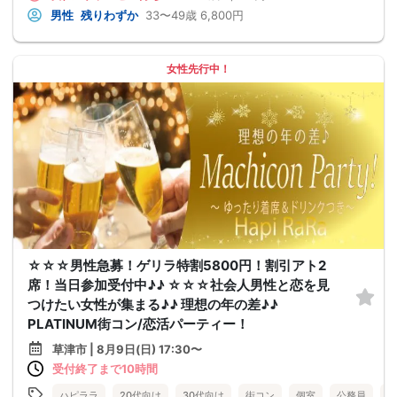
男性
残りわずか
33〜49歳
6,800円
女性先行中！
☆☆☆男性急募！ゲリラ特割5800円！割引アト2
席！当日参加受付中♪♪ ☆☆☆社会人男性と恋を見
つけたい女性が集まる♪♪ 理想の年の差♪♪
PLATINUM街コン/恋活パーティー！
草津市 | 8月9日(日) 17:30〜
受付終了まで10時間
ハピララ
20代向け
30代向け
街コン
個室
公務員
食