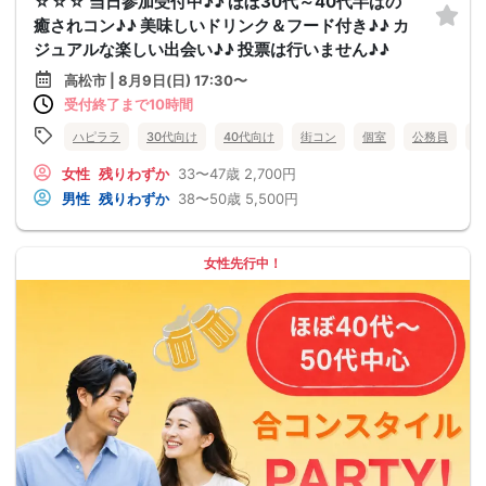
☆☆☆ 当日参加受付中♪♪ ほぼ30代～40代半ばの
癒されコン♪♪ 美味しいドリンク＆フード付き♪♪ カ
ジュアルな楽しい出会い♪♪ 投票は行いません♪♪
高松市 | 8月9日(日) 17:30〜
受付終了まで10時間
ハピララ
30代向け
40代向け
街コン
個室
公務員
食
女性
残りわずか
33〜47歳
2,700円
男性
残りわずか
38〜50歳
5,500円
女性先行中！