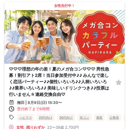
女性先行中！
♡♡♡理想の年の差！夏のメガ合コン♡♡♡ 男性急
募！割引アト2席！当日参加受付中♪♪ みんなで楽し
く恋活パーティー♪♪個性いろいろ♪♪人柄いろいろ
♪♪業界いろいろ♪♪ 美味しいドリンクつき♪♪投票は
行いません☆連絡交換自由♡
梅田 | 8月9日(日) 15:30〜
受付終了まで8時間
ハピララ
20代向け
30代向け
街コン
個室
公務員
食
女性
残りわずか
22〜39歳
2,700円