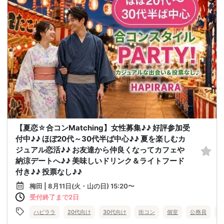
【夏恋☆合コンMatching】女性募集♪♪ 好評参加受
付中♪♪ ほぼ20代～30代半ば中心♪♪ 夏を楽しむカ
ジュアル恋活♪♪ お友達から仲良くなってカフェや
納涼デートへ♪♪ 美味しいドリンク＆ライトフード
付き♪♪ 投票なし♪♪
梅田 | 8月11日(火・山の日) 15:20〜
受付終了まで2日
ハピララ
20代向け
30代向け
街コン
個室
公務員
食