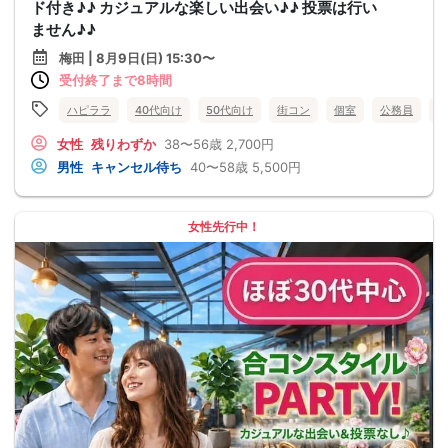
ド付き♪♪ カジュアルな楽しい出会い♪♪ 投票は行い
ません♪♪
梅田 | 8月9日(日) 15:30〜
受付終了まで8時間
ハピララ
40代向け
50代向け
街コン
個室
公務員
食
女性
残りわずか
38〜56歳
2,700円
男性
キャンセル待ち
40〜58歳
5,500円
女性先行中！