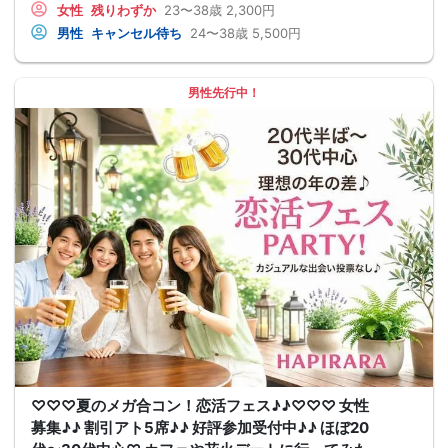
女性
残りわずか
23〜38歳
2,300円
男性
キャンセル待ち
24〜38歳
5,500円
男性先行中！
♡♡♡夏のメガ合コン！恋活フェス♪♪♡♡♡ 女性
募集♪♪ 割引アト5席♪♪ 好評参加受付中♪♪ ほぼ20