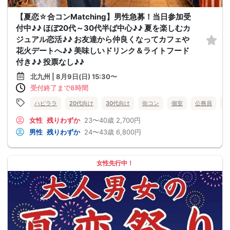
【夏恋☆合コンMatching】男性急募！当日参加受
付中♪♪ ほぼ20代～30代半ば中心♪♪ 夏を楽しむカ
ジュアル恋活♪♪ お友達から仲良くなってカフェや
花火デートへ♪♪ 美味しいドリンク＆ライトフード
付き♪♪ 投票なし♪♪
北九州 | 8月9日(日) 15:30〜
受付終了まで8時間
ハピララ
20代向け
30代向け
街コン
個室
公務員
食
女性
残りわずか
23〜40歳
2,700円
男性
残りわずか
24〜43歳
6,800円
女性先行中！