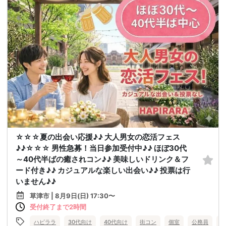
☆☆☆夏の出会い応援♪♪ 大人男女の恋活フェス
♪♪☆☆☆ 男性急募！当日参加受付中♪♪ ほぼ30代
～40代半ばの癒されコン♪♪ 美味しいドリンク＆フ
ード付き♪♪ カジュアルな楽しい出会い♪♪ 投票は行
いません♪♪
草津市 | 8月9日(日) 17:30〜
受付終了まで2時間
ハピララ
30代向け
40代向け
街コン
個室
公務員
食