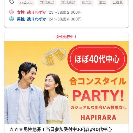
ハピララ
20代向け
30代向け
街コン
個室
公務員
食
女性
残りわずか
23〜38歳
2,600円
男性
残りわずか
24〜38歳
4,000円
女性先行中！
☆☆☆男性急募！当日参加受付中♪♪ ほぼ40代中心