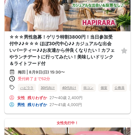
☆☆☆男性急募！ゲリラ特割3800円！当日参加受
付中♪♪☆☆☆ ほぼ30代中心♪♪ カジュアルな出会
いパーティー♪♪お友達から仲良くなりたい！カフェ
やランチデートに行ってみたい！美味しいドリンク
＆ライトフード付
梅田 | 8月9日(日) 15:30〜
受付終了まで52分
ハピララ
30代向け
40代向け
街コン
個室
公務員
食
女性
残りわずか
27〜40歳
2,400円
男性
残りわずか
27〜41歳
4,000円
女性先行中！