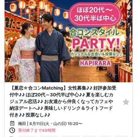
【夏恋☆合コンMatching】女性募集♪♪ 好評参加受
付中♪♪ ほぼ20代～30代半ば中心♪♪ 夏を楽しむカ
ジュアル恋活♪♪ お友達から仲良くなってカフェや
納涼デートへ♪♪ 美味しいドリンク＆ライトフード
付き♪♪ 投票なし♪♪
梅田 | 8月11日(火・山の日) 15:20〜
受付終了まで48時間