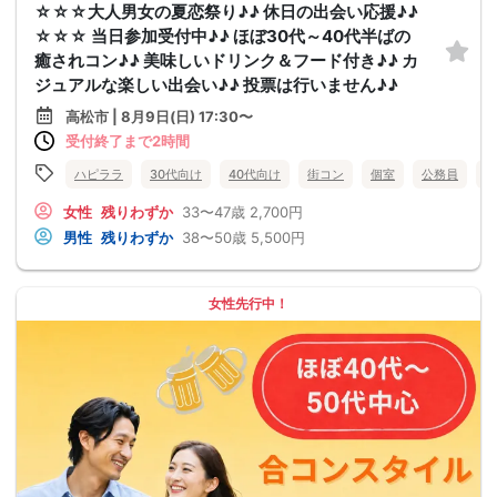
☆☆☆大人男女の夏恋祭り♪♪ 休日の出会い応援♪♪
☆☆☆ 当日参加受付中♪♪ ほぼ30代～40代半ばの
癒されコン♪♪ 美味しいドリンク＆フード付き♪♪ カ
ジュアルな楽しい出会い♪♪ 投票は行いません♪♪
高松市 | 8月9日(日) 17:30〜
受付終了まで2時間
ハピララ
30代向け
40代向け
街コン
個室
公務員
食
女性
残りわずか
33〜47歳
2,700円
男性
残りわずか
38〜50歳
5,500円
女性先行中！