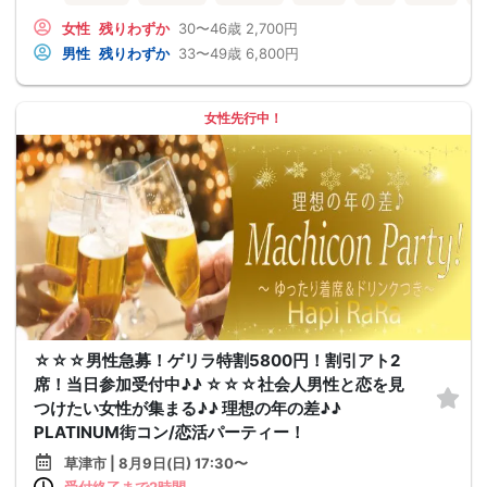
女性
残りわずか
30〜46歳
2,700円
男性
残りわずか
33〜49歳
6,800円
女性先行中！
☆☆☆男性急募！ゲリラ特割5800円！割引アト2
席！当日参加受付中♪♪ ☆☆☆社会人男性と恋を見
つけたい女性が集まる♪♪ 理想の年の差♪♪
PLATINUM街コン/恋活パーティー！
草津市 | 8月9日(日) 17:30〜
受付終了まで2時間