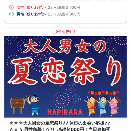
女性
残りわずか
22〜39歳
2,700円
男性
残りわずか
23〜39歳
4,800円
女性先行中！
☆☆☆大人男女の夏恋祭り♪♪ 休日の出会い応援♪♪
☆☆☆ 男性急募！ゲリラ特割4000円！当日参加受