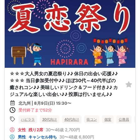
☆☆☆大人男女の夏恋祭り♪♪ 休日の出会い応援♪♪
☆☆☆ 当日参加受付中♪♪ ほぼ30代～40代半ばの
癒されコン♪♪ 美味しいドリンク＆フード付き♪♪ カ
ジュアルな楽しい出会い♪♪ 投票は行いません♪♪
北九州 | 8月9日(日) 15:30〜
受付終了まで52分
ハピララ
30代向け
40代向け
街コン
個室
公務員
食
女性
残り2席
30〜46歳
2,700円
男性
キャンセル待ち
30〜48歳
6,800円