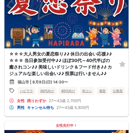
☆☆☆大人男女の夏恋祭り♪♪ 休日の出会い応援♪♪
☆☆☆ 当日参加受付中♪♪ ほぼ30代～40代半ばの
癒されコン♪♪ 美味しいドリンク＆フード付き♪♪ カ
ジュアルな楽しい出会い♪♪ 投票は行いません♪♪
福山市 | 8月9日(日) 14:30〜
ハピララ
30代向け
40代向け
街コン
個室
公務員
食
女性
残りわずか
27〜43歳
2,700円
男性
キャンセル待ち
27〜43歳
6,800円
女性先行中！