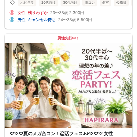
ハピララ
20代向け
30代向け
街コン
個室
公務員
食
女性
残りわずか
23〜38歳
2,300円
男性
キャンセル待ち
24〜38歳
5,500円
男性先行中！
♡♡♡夏のメガ合コン！恋活フェス♪♪♡♡♡ 女性