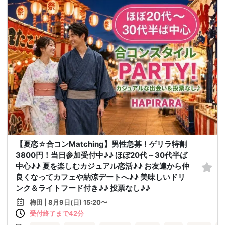
【夏恋☆合コンMatching】男性急募！ゲリラ特割
3800円！当日参加受付中♪♪ ほぼ20代～30代半ば
中心♪♪ 夏を楽しむカジュアル恋活♪♪ お友達から仲
良くなってカフェや納涼デートへ♪♪ 美味しいドリ
ンク＆ライトフード付き♪♪ 投票なし♪♪
梅田 | 8月9日(日) 15:20〜
受付終了まで42分