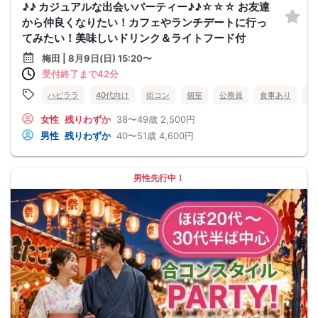
♪♪ カジュアルな出会いパーティー♪♪☆☆☆ お友達
から仲良くなりたい！カフェやランチデートに行っ
てみたい！美味しいドリンク＆ライトフード付
梅田 | 8月9日(日) 15:20〜
受付終了まで42分
ハピララ
40代向け
街コン
個室
公務員
食事あり
大
女性
残りわずか
38〜49歳
2,500円
男性
残りわずか
40〜51歳
4,600円
男性先行中！