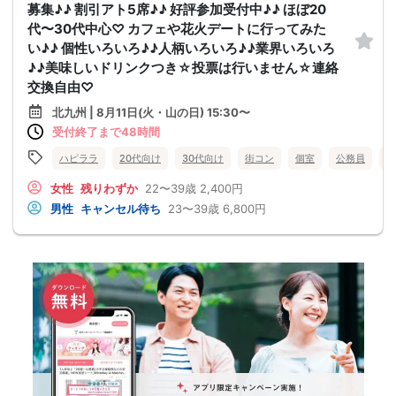
募集♪♪ 割引アト5席♪♪ 好評参加受付中♪♪ ほぼ20
代〜30代中心♡ カフェや花火デートに行ってみた
い♪♪ 個性いろいろ♪♪人柄いろいろ♪♪業界いろいろ
♪♪美味しいドリンクつき☆投票は行いません☆連絡
交換自由♡
北九州 | 8月11日(火・山の日) 15:30〜
受付終了まで48時間
ハピララ
20代向け
30代向け
街コン
個室
公務員
食
女性
残りわずか
22〜39歳
2,400円
男性
キャンセル待ち
23〜39歳
6,800円