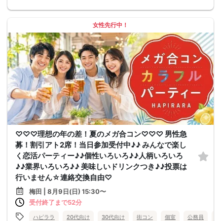
女性先行中！
♡♡♡理想の年の差！夏のメガ合コン♡♡♡ 男性急
募！割引アト2席！当日参加受付中♪♪ みんなで楽し
く恋活パーティー♪♪個性いろいろ♪♪人柄いろいろ
♪♪業界いろいろ♪♪ 美味しいドリンクつき♪♪投票は
行いません☆連絡交換自由♡
梅田 | 8月9日(日) 15:30〜
受付終了まで52分
ハピララ
20代向け
30代向け
街コン
個室
公務員
食