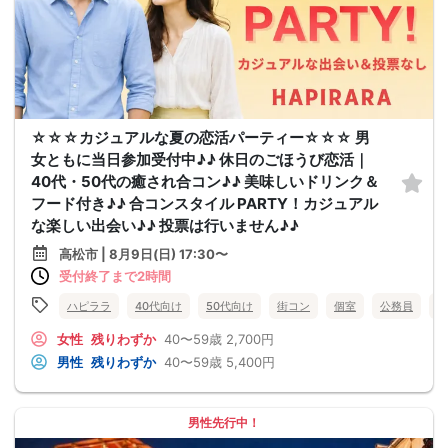
☆☆☆カジュアルな夏の恋活パーティー☆☆☆ 男
女ともに当日参加受付中♪♪ 休日のごほうび恋活｜
40代・50代の癒され合コン♪♪ 美味しいドリンク＆
フード付き♪♪ 合コンスタイル PARTY！カジュアル
な楽しい出会い♪♪ 投票は行いません♪♪
高松市 | 8月9日(日) 17:30〜
受付終了まで2時間
ハピララ
40代向け
50代向け
街コン
個室
公務員
食
女性
残りわずか
40〜59歳
2,700円
男性
残りわずか
40〜59歳
5,400円
男性先行中！