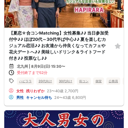
【夏恋☆合コンMatching】女性募集♪♪ 当日参加受
付中♪♪ ほぼ20代～30代半ば中心♪♪ 夏を楽しむカ
ジュアル恋活♪♪ お友達から仲良くなってカフェや
花火デートへ♪♪ 美味しいドリンク＆ライトフード
付き♪♪ 投票なし♪♪
北九州 | 8月9日(日) 15:30〜
受付終了まで52分
ハピララ
20代向け
30代向け
街コン
個室
公務員
食
女性
残りわずか
23〜40歳
2,700円
男性
キャンセル待ち
24〜43歳
6,800円