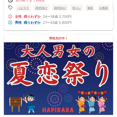
ハピララ
20代向け
30代向け
街コン
個室
公務員
食
女性
残りわずか
24〜38歳
2,700円
男性
残りわずか
27〜43歳
5,800円
男性先行中！