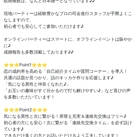
総開催数は、なんと日本随一となっています♪♪
現地パーティーは経験豊かなプロの司会進行スタッフが手際よくこ
なしますので、
初心者でも安心してご参加いただけます♪
オンラインパーティーはスマートに、オフラインイベントは賑やか
に♪
成婚報告も多数頂戴しております♪♪
⭐️⭐️⭐️Point1⭐️⭐️⭐️
恋の成約率を高める「自己紹介タイムや質問コーナー」を導入！
共通の話題が見つかり、話のキッカケ作りを応援します♪
「気になる異性と仲良くなれた♪」
「お互いの趣味がすぐ分かるので打ち解けやすい♪」など喜びの声
を多数いただいています！
⭐️⭐️⭐️Point2⭐️⭐️⭐️
気になる異性と次に繋がる！席替え充実＆連絡先交換はフリー♪
初心者の方にも安心！次に繋がる「連絡先交換タイム」を必ず設け
ています♪
できるだけ多くの方とお話いただけるよう工夫しています！