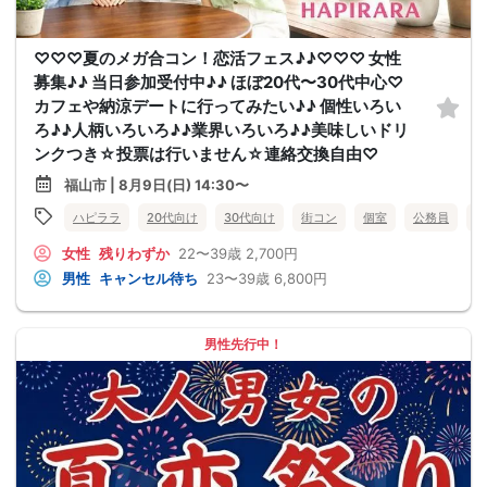
♡♡♡夏のメガ合コン！恋活フェス♪♪♡♡♡ 女性
募集♪♪ 当日参加受付中♪♪ ほぼ20代〜30代中心♡
カフェや納涼デートに行ってみたい♪♪ 個性いろい
ろ♪♪人柄いろいろ♪♪業界いろいろ♪♪美味しいドリ
ンクつき☆投票は行いません☆連絡交換自由♡
福山市 | 8月9日(日) 14:30〜
ハピララ
20代向け
30代向け
街コン
個室
公務員
食
女性
残りわずか
22〜39歳
2,700円
男性
キャンセル待ち
23〜39歳
6,800円
男性先行中！