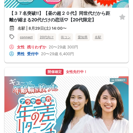
【３７名突破!!】【昼の超２０代】同世代だから距
離が縮まる20代だけの恋活♡【20代限定】
名駅 | 8月29日(土) 14:00〜
connect
20代向け
街コン
愛知県
名駅
女性
残りわずか
20〜29歳
300円
男性
受付中
20〜29歳
6,400円
開催確定
女性先行中！