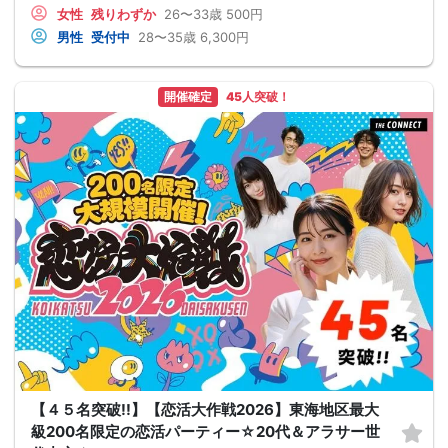
女性
残りわずか
26〜33歳
500円
男性
受付中
28〜35歳
6,300円
開催確定
45人突破！
【４５名突破!!】【恋活大作戦2026】東海地区最大
級200名限定の恋活パーティー☆20代＆アラサー世