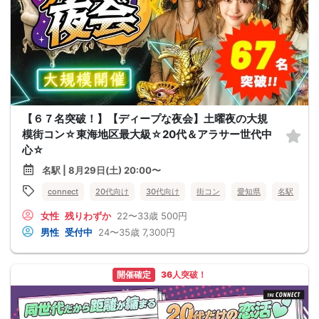
【６７名突破！】【ディープな夜会】土曜夜の大規
模街コン☆東海地区最大級☆20代＆アラサー世代中
心☆
名駅 | 8月29日(土) 20:00〜
connect
20代向け
30代向け
街コン
愛知県
名駅
女性
残りわずか
22〜33歳
500円
男性
受付中
24〜35歳
7,300円
開催確定
36人突破！