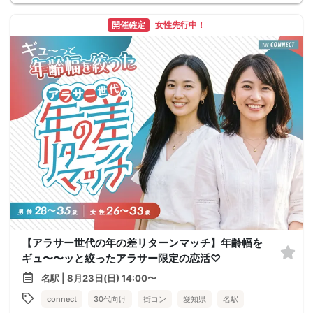
開催確定
女性先行中！
【アラサー世代の年の差リターンマッチ】年齢幅を
ギュ〜〜ッと絞ったアラサー限定の恋活♡
名駅 | 8月23日(日) 14:00〜
connect
30代向け
街コン
愛知県
名駅