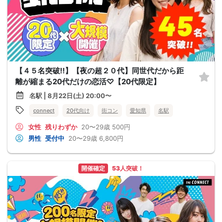
【４５名突破!!】【夜の超２０代】同世代だから距
離が縮まる20代だけの恋活♡【20代限定】
名駅 | 8月22日(土) 20:00〜
connect
20代向け
街コン
愛知県
名駅
女性
残りわずか
20〜29歳
500円
男性
受付中
20〜29歳
6,800円
開催確定
53人突破！