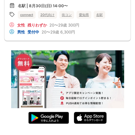
名駅 | 8月30日(日) 14:00〜
connect
20代向け
街コン
愛知県
名駅
女性
残りわずか
20〜29歳
300円
男性
受付中
20〜29歳
6,300円