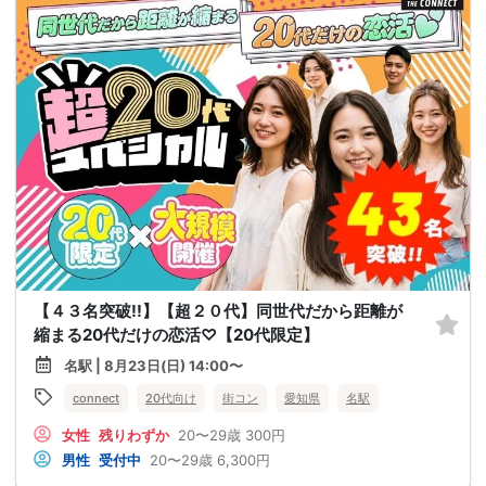
【４３名突破!!】【超２０代】同世代だから距離が
縮まる20代だけの恋活♡【20代限定】
名駅 | 8月23日(日) 14:00〜
connect
20代向け
街コン
愛知県
名駅
女性
残りわずか
20〜29歳
300円
男性
受付中
20〜29歳
6,300円