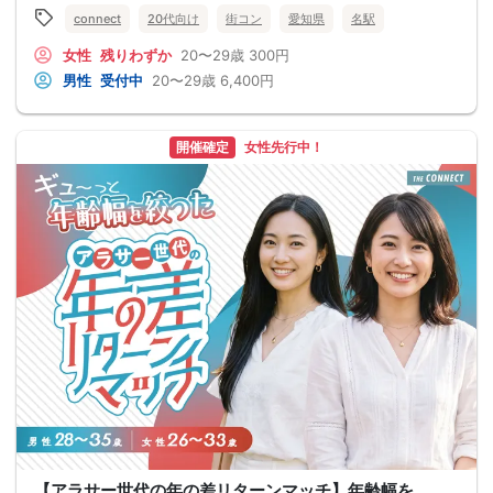
connect
20代向け
街コン
愛知県
名駅
女性
残りわずか
20〜29歳
300円
男性
受付中
20〜29歳
6,400円
開催確定
女性先行中！
【アラサー世代の年の差リターンマッチ】年齢幅を