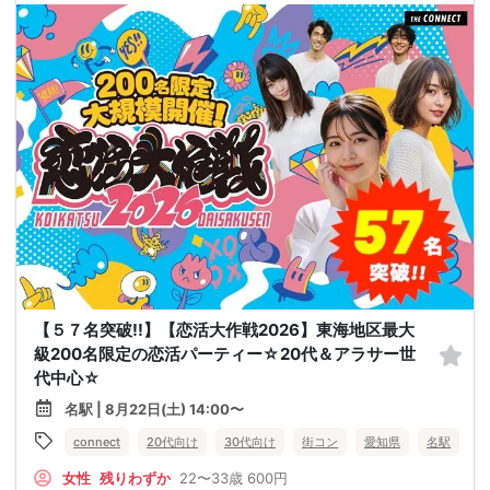
【５７名突破!!】【恋活大作戦2026】東海地区最大
級200名限定の恋活パーティー☆20代＆アラサー世
代中心☆
名駅 | 8月22日(土) 14:00〜
connect
20代向け
30代向け
街コン
愛知県
名駅
女性
残りわずか
22〜33歳
600円