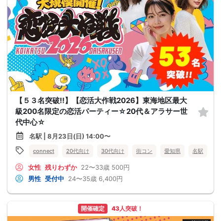
【５３名突破!!】【恋活大作戦2026】東海地区最大
級200名限定の恋活パーティー☆20代＆アラサー世
代中心☆
名駅 | 8月23日(日) 14:00〜
connect
20代向け
30代向け
街コン
愛知県
名駅
女性
残りわずか
22〜33歳
500円
男性
受付中
24〜35歳
6,400円
開催確定
43人突破！