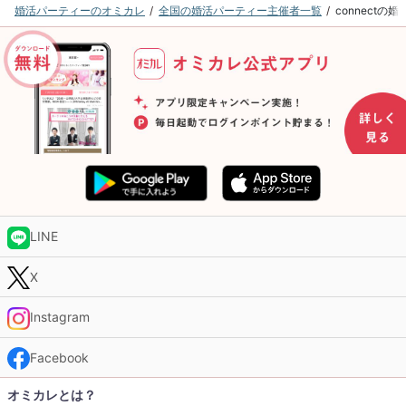
婚活パーティーのオミカレ
全国の婚活パーティー主催者一覧
connect
LINE
X
Instagram
Facebook
オミカレとは？