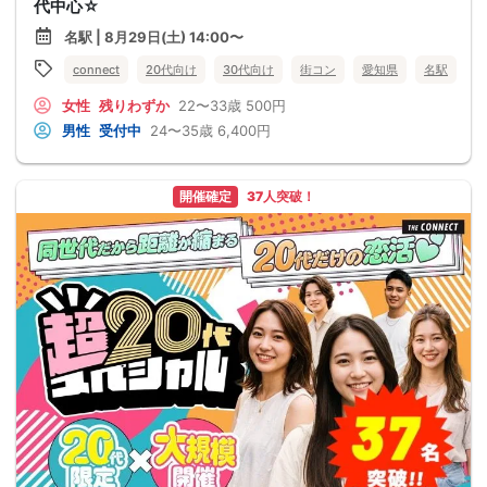
代中心☆
名駅 | 8月29日(土) 14:00〜
connect
20代向け
30代向け
街コン
愛知県
名駅
女性
残りわずか
22〜33歳
500円
男性
受付中
24〜35歳
6,400円
開催確定
37人突破！