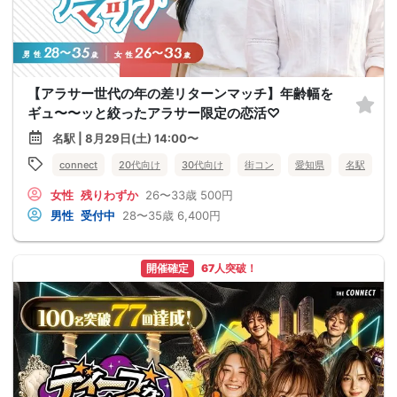
【アラサー世代の年の差リターンマッチ】年齢幅を
ギュ〜〜ッと絞ったアラサー限定の恋活♡
名駅 | 8月29日(土) 14:00〜
connect
20代向け
30代向け
街コン
愛知県
名駅
女性
残りわずか
26〜33歳
500円
男性
受付中
28〜35歳
6,400円
開催確定
67人突破！