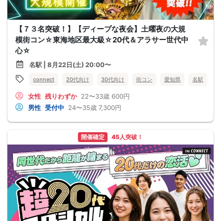
【７３名突破！】【ディープな夜会】土曜夜の大規
模街コン☆東海地区最大級☆20代＆アラサー世代中
心☆
名駅 | 8月22日(土) 20:00〜
connect
20代向け
30代向け
街コン
愛知県
名駅
女性
残りわずか
22〜33歳
600円
男性
受付中
24〜35歳
7,300円
開催確定
45人突破！