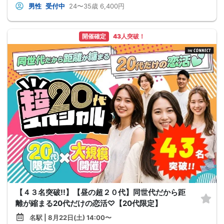
男性
受付中
24〜35歳
6,400円
開催確定
43人突破！
【４３名突破!!】【昼の超２０代】同世代だから距
離が縮まる20代だけの恋活♡【20代限定】
名駅 | 8月22日(土) 14:00〜