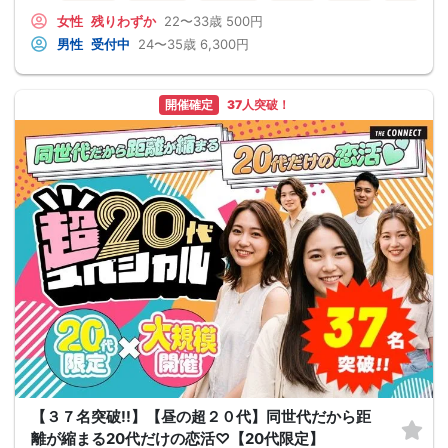
女性
残りわずか
22〜33歳
500円
男性
受付中
24〜35歳
6,300円
開催確定
37人突破！
【３７名突破!!】【昼の超２０代】同世代だから距
離が縮まる20代だけの恋活♡【20代限定】