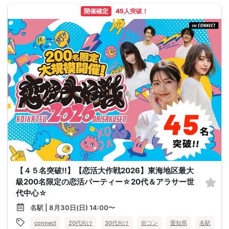
開催確定
45人突破！
【４５名突破!!】【恋活大作戦2026】東海地区最大
級200名限定の恋活パーティー☆20代＆アラサー世
代中心☆
名駅 | 8月30日(日) 14:00〜
connect
20代向け
30代向け
街コン
愛知県
名駅