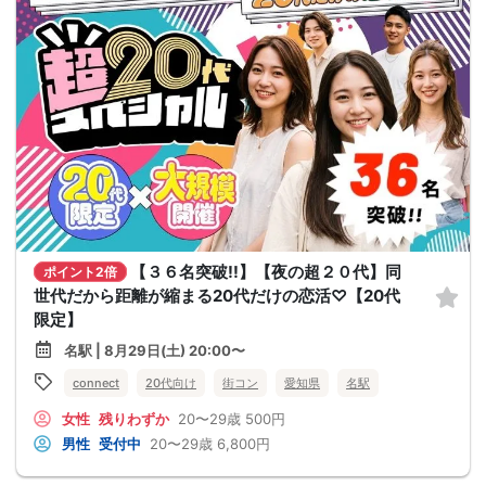
【３６名突破!!】【夜の超２０代】同
ポイント2倍
世代だから距離が縮まる20代だけの恋活♡【20代
限定】
名駅 | 8月29日(土) 20:00〜
connect
20代向け
街コン
愛知県
名駅
女性
残りわずか
20〜29歳
500円
男性
受付中
20〜29歳
6,800円