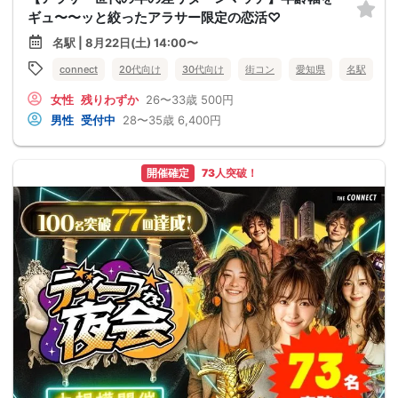
ギュ〜〜ッと絞ったアラサー限定の恋活♡
名駅 | 8月22日(土) 14:00〜
connect
20代向け
30代向け
街コン
愛知県
名駅
女性
残りわずか
26〜33歳
500円
男性
受付中
28〜35歳
6,400円
開催確定
73人突破！