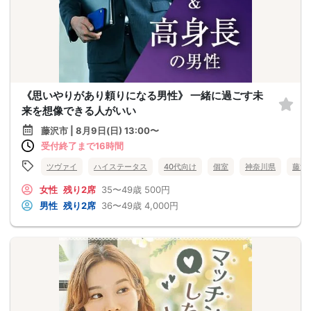
《思いやりがあり頼りになる男性》 一緒に過ごす未
来を想像できる人がいい
藤沢市 | 8月9日(日) 13:00〜
受付終了まで16時間
ツヴァイ
ハイステータス
40代向け
個室
神奈川県
藤沢
女性
残り2席
35〜49歳
500円
男性
残り2席
36〜49歳
4,000円