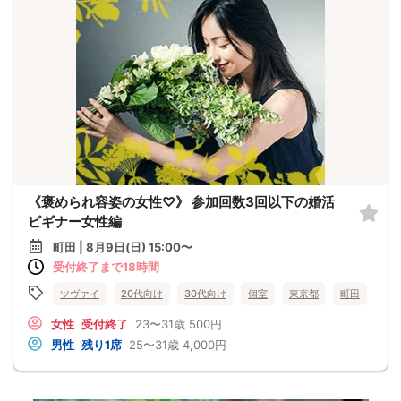
《褒められ容姿の女性♡》 参加回数3回以下の婚活
ビギナー女性編
町田 | 8月9日(日) 15:00〜
受付終了まで18時間
ツヴァイ
20代向け
30代向け
個室
東京都
町田
女性
受付終了
23〜31歳
500円
男性
残り1席
25〜31歳
4,000円