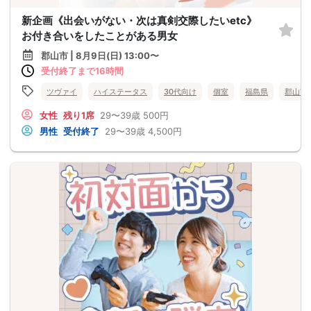
新企画《出会いがない・次は真剣交際したいetc》
お付き合いをしたことがある男女
郡山市 | 8月9日(日) 13:00〜
受付終了まで16時間
ツヴァイ
ハイステータス
30代向け
個室
福島県
郡山市
女性
残り1席
29〜39歳
500円
男性
受付終了
29〜39歳
4,500円