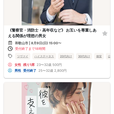
《警察官・消防士・高年収など》 お互いを尊重しあ
える関係が理想の男女
和歌山市 | 8月9日(日) 15:00〜
受付終了まで18時間
ツヴァイ
ハイステータス
20代向け
30代向け
個室
公務
女性
残り1席
23〜32歳
500円
男性
受付終了
25〜32歳
2,800円