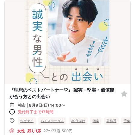
『理想のベストパートナー♡』 誠実・堅実・価値観
が合う方との出会い
柏市 | 8月9日(日) 14:00〜
受付終了まで17時間
ツヴァイ
ハイステータス
30代向け
個室
公務員
千葉県
女性
残り1席
27〜37歳
500円