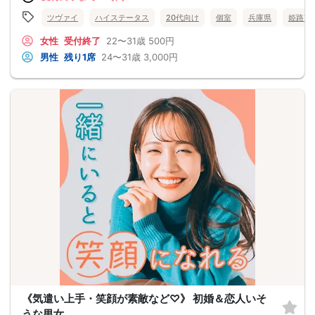
ツヴァイ
ハイステータス
20代向け
個室
兵庫県
姫路市
女性
受付終了
22〜31歳
500円
男性
残り1席
24〜31歳
3,000円
《気遣い上手・笑顔が素敵など♡》 初婚＆恋人いそ
うな男女