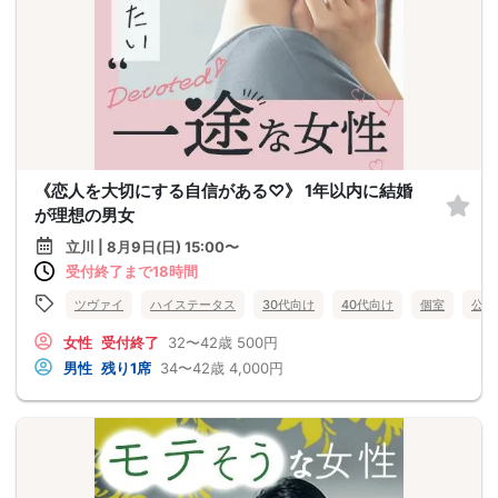
《恋人を大切にする自信がある♡》 1年以内に結婚
が理想の男女
立川 | 8月9日(日) 15:00〜
受付終了まで18時間
ツヴァイ
ハイステータス
30代向け
40代向け
個室
公務
女性
受付終了
32〜42歳
500円
男性
残り1席
34〜42歳
4,000円