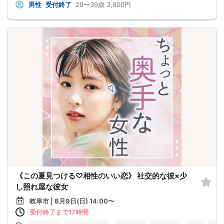
男性
受付終了
29〜39歳
3,800円
《この夏見つける♡相性のいい恋》 社交的な彼×少
し照れ屋な彼女
岐阜市 | 8月9日(日) 14:00〜
受付終了まで17時間