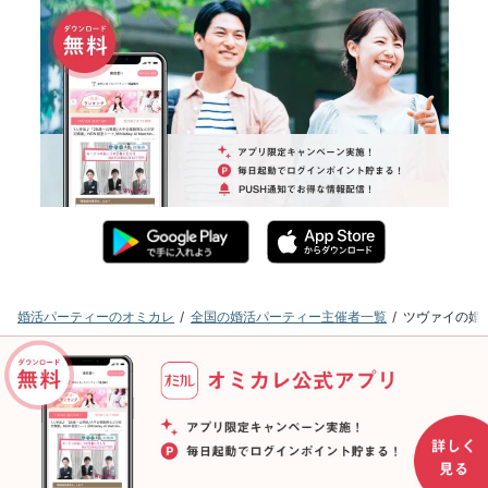
婚活パーティーのオミカレ
全国の婚活パーティー主催者一覧
ツヴァイの婚