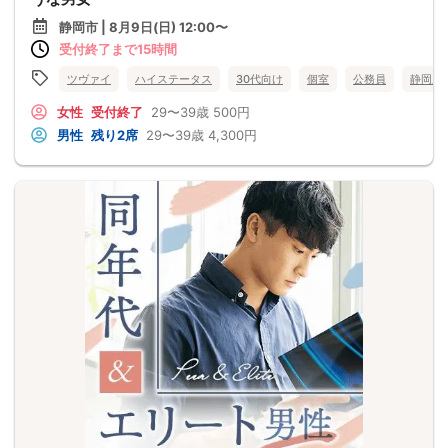
静岡市 | 8月9日(日) 12:00〜
受付終了まで15時間
ツヴァイ
ハイステータス
30代向け
個室
公務員
静岡県
女性
受付終了
29〜39歳
500円
男性
残り2席
29〜39歳
4,300円