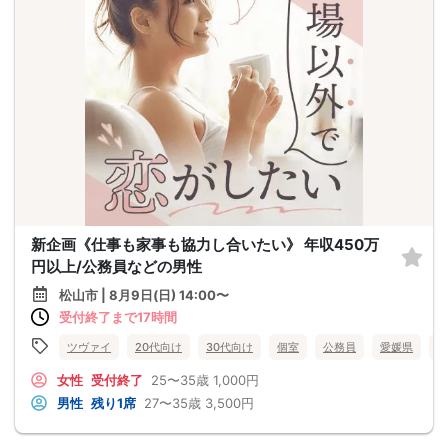
新企画《仕事も家事も協力し合いたい》 年収450万
円以上/公務員などの男性
松山市 | 8月9日(日) 14:00〜
受付終了まで17時間
ツヴァイ
20代向け
30代向け
個室
公務員
愛媛県
松
女性
受付終了
25〜35歳
1,000円
男性
残り1席
27〜35歳
3,500円