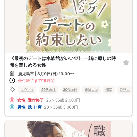
《最初のデートは水族館がいい♡》 一緒に癒しの時
間を楽しめる女性
鹿児島市 | 8月9日(日) 13:00〜
受付終了まで16時間
ツヴァイ
20代向け
30代向け
趣味コン
個室
公務員
女性
受付終了
26〜36歳
2,000円
男性
残り1席
28〜36歳
3,000円