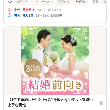
ツヴァイ
ハイステータス
20代向け
30代向け
個室
公務
女性
受付終了
23〜31歳
500円
男性
残り1席
25〜31歳
4,000円
《1年で婚約したい》たばこを吸わない男女×気遣い
上手な男性