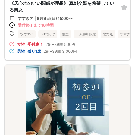
《居心地のいい関係が理想》 真剣交際を希望してい
る男女
すすきの | 8月9日(日) 15:00〜
受付終了まで18時間
ツヴァイ
30代向け
個室
一人参加限定
北海道
すすきの
女性
受付終了
29〜39歳
500円
男性
残り1席
29〜39歳
3,000円