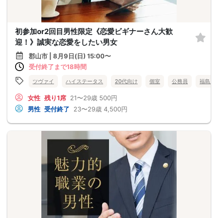
初参加or2回目男性限定《恋愛ビギナーさん大歓
迎！》誠実な恋愛をしたい男女
郡山市 | 8月9日(日) 15:00〜
受付終了まで18時間
ツヴァイ
ハイステータス
20代向け
個室
公務員
福島県
女性
残り1席
21〜29歳
500円
男性
受付終了
23〜29歳
4,500円