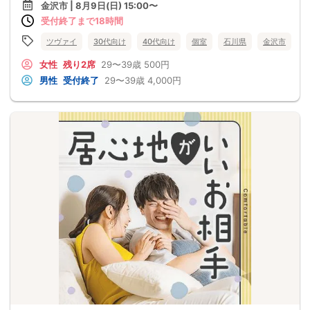
金沢市 | 8月9日(日) 15:00〜
受付終了まで18時間
ツヴァイ
30代向け
40代向け
個室
石川県
金沢市
女性
残り2席
29〜39歳
500円
男性
受付終了
29〜39歳
4,000円