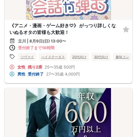
《アニメ・漫画・ゲーム好き♡》 がっつり詳しくな
いぬるオタの皆様も大歓迎！
立川 | 8月9日(日) 13:00〜
受付終了まで16時間
ツヴァイ
ハイステータス
20代向け
30代向け
趣味コン
女性
残り2席
25〜35歳
500円
男性
受付終了
27〜35歳
4,000円