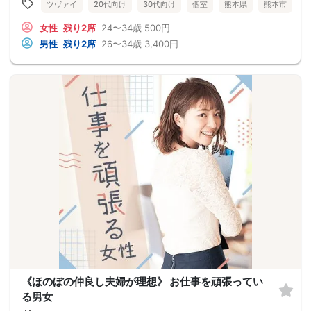
ツヴァイ
20代向け
30代向け
個室
熊本県
熊本市
女性
残り2席
24〜34歳
500円
男性
残り2席
26〜34歳
3,400円
《ほのぼの仲良し夫婦が理想》 お仕事を頑張ってい
る男女