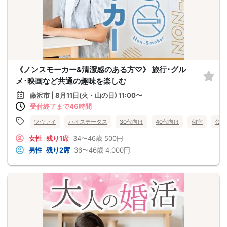
《ノンスモーカー&清潔感のある方♡》 旅行･グル
メ･映画など共通の趣味を楽しむ
藤沢市 | 8月11日(火・山の日) 11:00〜
受付終了まで46時間
ツヴァイ
ハイステータス
30代向け
40代向け
個室
公務
女性
残り1席
34〜46歳
500円
男性
残り2席
36〜46歳
4,000円