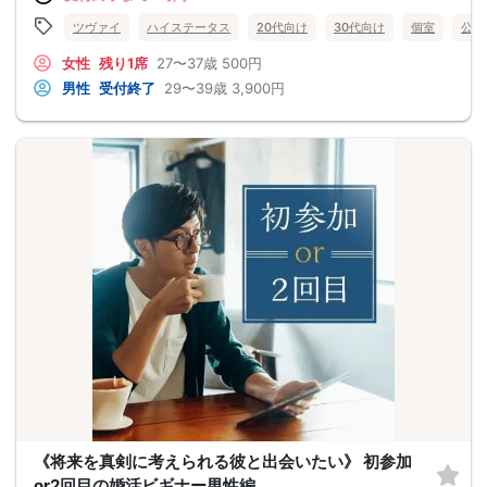
ツヴァイ
ハイステータス
20代向け
30代向け
個室
公務
女性
残り1席
27〜37歳
500円
男性
受付終了
29〜39歳
3,900円
《将来を真剣に考えられる彼と出会いたい》 初参加
or2回目の婚活ビギナー男性編