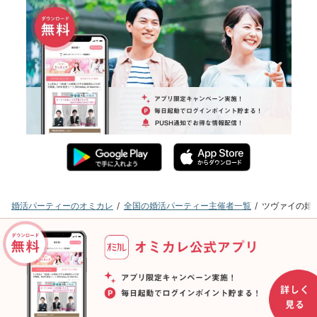
婚活パーティーのオミカレ
全国の婚活パーティー主催者一覧
ツヴァイの婚