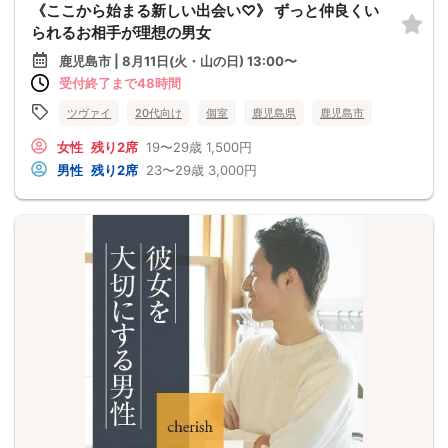
《ここから始まる新しい出会い♡》 ずっと仲良くい
られるお相手が理想の男女
鹿児島市 | 8月11日(火・山の日) 13:00〜
受付終了まで48時間
ツヴァイ
20代向け
個室
鹿児島県
鹿児島市
女性
残り2席
19〜29歳
1,500円
男性
残り2席
23〜29歳
3,000円