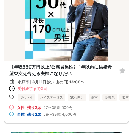
《年収550万円以上/公務員男性》 1年以内に結婚希
望♡支え合える夫婦になりたい
水戸市 | 8月11日(火・山の日) 14:00〜
受付終了まで2日
ツヴァイ
ハイステータス
30代向け
個室
茨城県
水戸市
女性
残り2席
27〜39歳
500円
男性
残り2席
29〜39歳
4,000円