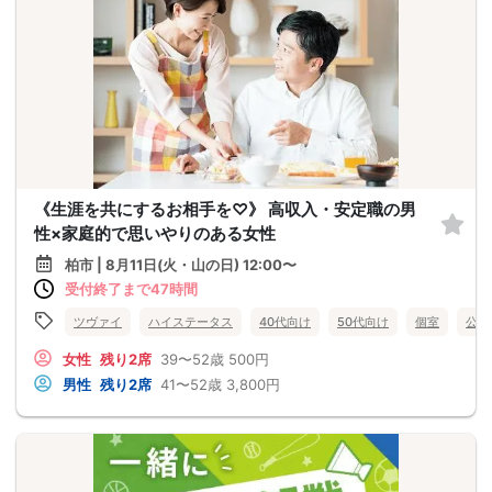
《生涯を共にするお相手を♡》 高収入・安定職の男
性×家庭的で思いやりのある女性
柏市 | 8月11日(火・山の日) 12:00〜
受付終了まで47時間
ツヴァイ
ハイステータス
40代向け
50代向け
個室
公務
女性
残り2席
39〜52歳
500円
男性
残り2席
41〜52歳
3,800円