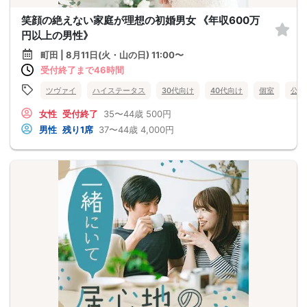
笑顔の絶えない家庭が理想の初婚男女 《年収600万
円以上の男性》
町田 | 8月11日(火・山の日) 11:00〜
受付終了まで46時間
ツヴァイ
ハイステータス
30代向け
40代向け
個室
公務
女性
受付終了
35〜44歳
500円
男性
残り1席
37〜44歳
4,000円