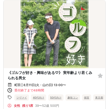
《ゴルフが好き・興味がある♡》 実年齢より若くみ
られる男女
町田 | 8月11日(火・山の日) 13:00〜
受付終了まで48時間
ツヴァイ
40代向け
50代向け
趣味コン
個室
東京都
女性
残り1席
39〜52歳
500円