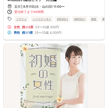
立川 | 8月11日(火・山の日) 11:00〜
受付終了まで46時間
ツヴァイ
ハイステータス
20代向け
30代向け
個室
東京
女性
残り2席
23〜33歳
500円
男性
残り1席
25〜33歳
4,000円