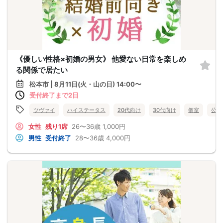
《優しい性格×初婚の男女》 他愛ない日常を楽しめ
る関係で居たい
松本市 | 8月11日(火・山の日) 14:00〜
受付終了まで2日
ツヴァイ
ハイステータス
20代向け
30代向け
個室
公務
女性
残り1席
26〜36歳
1,000円
男性
受付終了
28〜36歳
4,000円