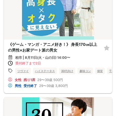
《ゲーム・マンガ・アニメ好き！》 身長170㎝以上
の男性×お家デート派の男女
柏市 | 8月11日(火・山の日) 14:00〜
受付終了まで2日
ツヴァイ
ハイステータス
30代向け
趣味コン
個室
千葉
女性
残り1席
29〜39歳
500円
男性
受付終了
29〜39歳
3,800円