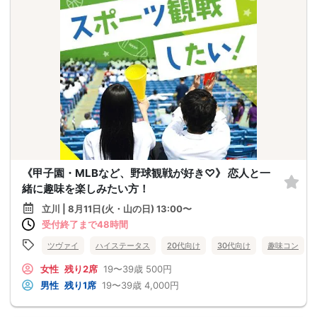
《甲子園・MLBなど、野球観戦が好き♡》 恋人と一
緒に趣味を楽しみたい方！
立川 | 8月11日(火・山の日) 13:00〜
受付終了まで48時間
ツヴァイ
ハイステータス
20代向け
30代向け
趣味コン
女性
残り2席
19〜39歳
500円
男性
残り1席
19〜39歳
4,000円