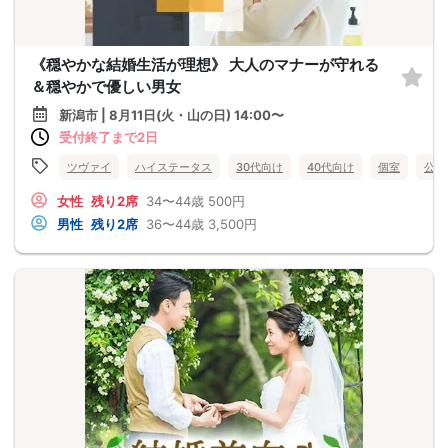
《穏やかな結婚生活が理想》 大人のマナーが守れる
＆穏やかで優しい男女
新潟市 | 8月11日(火・山の日) 14:00〜
受付終了まで2日
ツヴァイ
ハイステータス
30代向け
40代向け
個室
公務
女性
残り2席
34〜44歳
500円
男性
残り2席
36〜44歳
3,500円