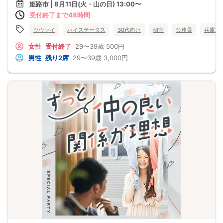
姫路市 | 8月11日(火・山の日) 13:00〜
受付終了まで48時間
ツヴァイ
ハイステータス
30代向け
個室
公務員
兵庫県
女性
受付終了
29〜39歳
500円
男性
残り2席
29〜39歳
3,000円