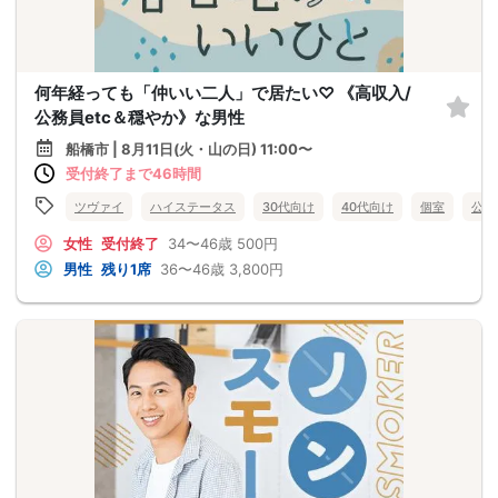
何年経っても「仲いい二人」で居たい♡ 《高収入/
公務員etc＆穏やか》な男性
船橋市 | 8月11日(火・山の日) 11:00〜
受付終了まで46時間
ツヴァイ
ハイステータス
30代向け
40代向け
個室
公務
女性
受付終了
34〜46歳
500円
男性
残り1席
36〜46歳
3,800円