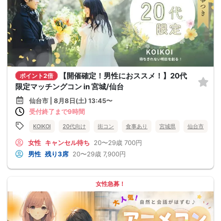
【開催確定！男性におススメ！】20代
ポイント2倍
限定マッチングコン in 宮城/仙台
仙台市 | 8月8日(土) 13:45〜
受付終了まで9時間
KOIKOI
20代向け
街コン
食事あり
宮城県
仙台市
女性
キャンセル待ち
20〜29歳
700円
男性
残り3席
20〜29歳
7,900円
女性急募！