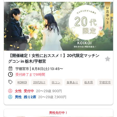
【開催確定！女性におススメ！】20代限定マッチン
グコン in 栃木/宇都宮
宇都宮市 | 8月8日(土) 13:45〜
受付終了まで9時間
KOIKOI
20代向け
街コン
食事あり
栃木県
宇都宮市
女性
受付中
20〜29歳
900円
男性
残り2席
20〜29歳
7,900円
男性先行中！