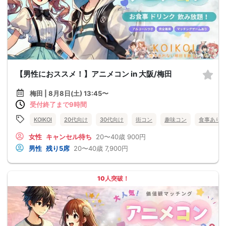
【男性におススメ！】アニメコン in 大阪/梅田
梅田 | 8月8日(土) 13:45〜
受付終了まで9時間
KOIKOI
20代向け
30代向け
街コン
趣味コン
食事あり
女性
キャンセル待ち
20〜40歳
900円
男性
残り5席
20〜40歳
7,900円
10人突破！