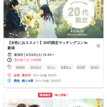
【女性におススメ！】20代限定マッチングコン in
新潟
新潟市 | 8月8日(土) 13:45〜
受付終了まで9時間
KOIKOI
20代向け
街コン
食事あり
新潟県
新潟市
女性
受付中
20〜29歳
600円
男性
残り4席
20〜29歳
7,800円
開催確定
18人突破！