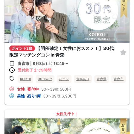
【開催確定！女性におススメ！】30代
ポイント2倍
限定マッチングコン in 青森
青森市 | 8月8日(土) 13:45〜
受付終了まで9時間
KOIKOI
30代向け
街コン
食事あり
青森県
青森市
女性
受付中
30〜39歳
500円
男性
残り1席
30〜39歳
6,900円
女性先行中！