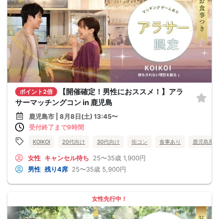
【開催確定！男性におススメ！】アラ
ポイント2倍
サーマッチングコン in 鹿児島
鹿児島市 | 8月8日(土) 13:45〜
受付終了まで9時間
KOIKOI
20代向け
30代向け
街コン
食事あり
鹿児島県
女性
キャンセル待ち
25〜35歳
1,900円
男性
残り4席
25〜35歳
5,900円
女性先行中！