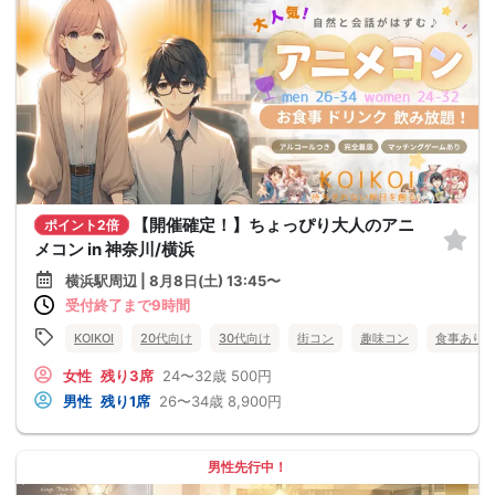
【開催確定！】ちょっぴり大人のアニ
ポイント2倍
メコン in 神奈川/横浜
横浜駅周辺 | 8月8日(土) 13:45〜
受付終了まで9時間
KOIKOI
20代向け
30代向け
街コン
趣味コン
食事あり
女性
残り3席
24〜32歳
500円
男性
残り1席
26〜34歳
8,900円
男性先行中！