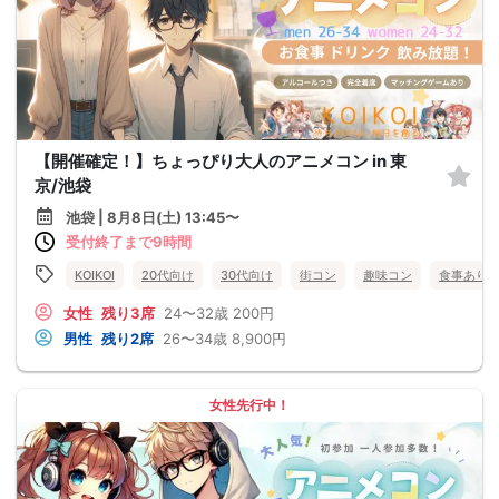
【開催確定！】ちょっぴり大人のアニメコン in 東
京/池袋
池袋 | 8月8日(土) 13:45〜
受付終了まで9時間
KOIKOI
20代向け
30代向け
街コン
趣味コン
食事あり
女性
残り3席
24〜32歳
200円
男性
残り2席
26〜34歳
8,900円
女性先行中！