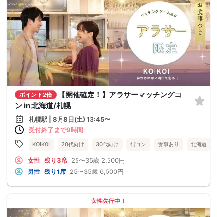
【開催確定！】アラサーマッチングコ
ポイント2倍
ン in 北海道/札幌
札幌駅 | 8月8日(土) 13:45〜
受付終了まで9時間
KOIKOI
20代向け
30代向け
街コン
食事あり
北海道
女性
残り3席
25〜35歳
2,500円
男性
残り1席
25〜35歳
6,500円
女性先行中！