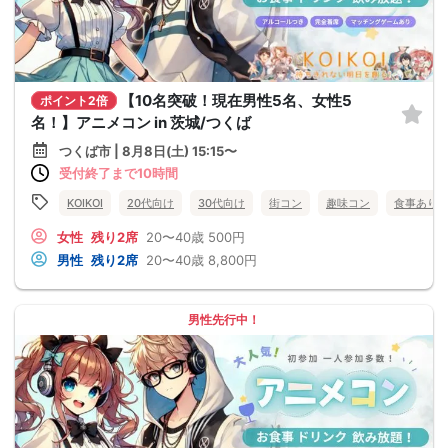
【10名突破！現在男性5名、女性5
ポイント2倍
名！】アニメコン in 茨城/つくば
つくば市 | 8月8日(土) 15:15〜
受付終了まで10時間
KOIKOI
20代向け
30代向け
街コン
趣味コン
食事あり
女性
残り2席
20〜40歳
500円
男性
残り2席
20〜40歳
8,800円
男性先行中！