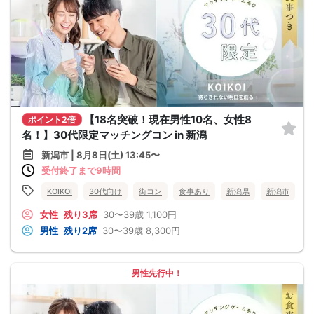
【18名突破！現在男性10名、女性8
ポイント2倍
名！】30代限定マッチングコン in 新潟
新潟市 | 8月8日(土) 13:45〜
受付終了まで9時間
KOIKOI
30代向け
街コン
食事あり
新潟県
新潟市
女性
残り3席
30〜39歳
1,100円
男性
残り2席
30〜39歳
8,300円
男性先行中！