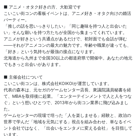
■ アニメ・オタク好きの方、大歓迎です
こいこい街コンの看板イベントは、アニメ好き・オタク向けの婚活
パーティー。
「推しの話を思いっきりしたい」「同じ趣味を持つ人と出会いた
い」そんな願いを持つ方たちが全国から集まってくれています。
アニメが好きという共通点があるだけで、初対面でも会話が弾む
——それがアニメコンの最大の魅力です。年齢や職業が違っても、
「好き」という気持ちが最強の接点になります。
北海道から九州まで全国30以上の都道府県で開催中。あなたの地元
でもきっと出会いがあります。
■ 主催会社について
こいこい街コンは、株式会社KOIKOIが運営しています。
代表の森本は、元セガのゲームセンター店長、衆議院議員秘書を経
て、MBAを取得後に起業。「エンターテインメントで人と人をつな
ぐ」という想いひとつで、2013年から街コン業界に飛び込みまし
た。
ゲームセンターの現場で培った「人を楽しませる」経験と、政治の
世界で学んだ「地域を元気にする」視点を組み合わせ、単なるイベ
ント会社ではなく、「出会いをエンタメに変える会社」 を目指して
います。