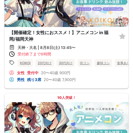
【開催確定！女性におススメ！】アニメコン in 福
岡/福岡天神
天神・大名 | 8月8日(土) 13:45〜
受付終了まで9時間
KOIKOI
20代向け
30代向け
街コン
趣味コン
食事あり
女性
受付中
20〜40歳
900円
男性
残り3席
20〜40歳
7,900円
10人突破！