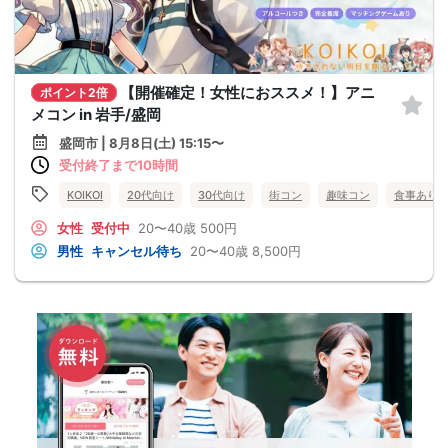
【開催確定！女性におススメ！】アニ
ポイント2倍
メコン in 岩手/盛岡
盛岡市 | 8月8日(土) 15:15〜
受付終了まで10時間
KOIKOI
20代向け
30代向け
街コン
趣味コン
食事あり
女性
受付中
20〜40歳
500円
男性
キャンセル待ち
20〜40歳
8,500円