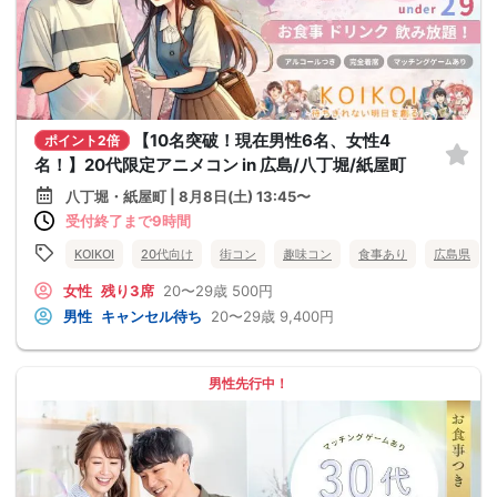
【10名突破！現在男性6名、女性4
ポイント2倍
名！】20代限定アニメコン in 広島/八丁堀/紙屋町
八丁堀・紙屋町 | 8月8日(土) 13:45〜
受付終了まで9時間
KOIKOI
20代向け
街コン
趣味コン
食事あり
広島県
女性
残り3席
20〜29歳
500円
男性
キャンセル待ち
20〜29歳
9,400円
男性先行中！