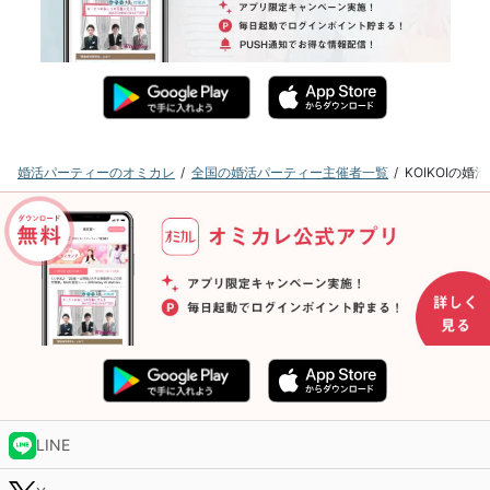
婚活パーティーのオミカレ
全国の婚活パーティー主催者一覧
KOIKOIの
LINE