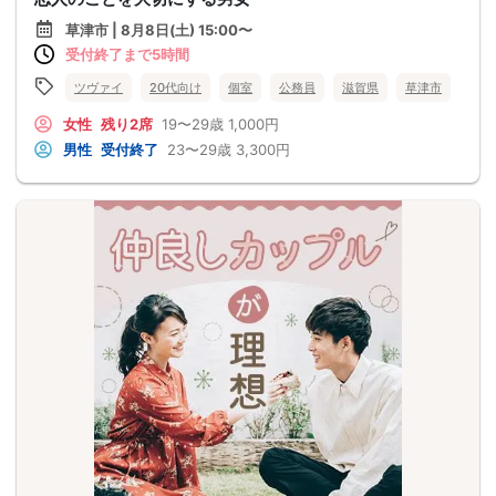
草津市 | 8月8日(土) 15:00〜
受付終了まで5時間
ツヴァイ
20代向け
個室
公務員
滋賀県
草津市
女性
残り2席
19〜29歳
1,000円
男性
受付終了
23〜29歳
3,300円