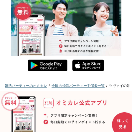
婚活パーティーのオミカレ
全国の婚活パーティー主催者一覧
ツヴァイの婚