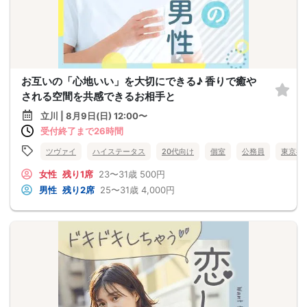
お互いの「心地いい」を大切にできる♪ 香りで癒や
される空間を共感できるお相手と
立川 | 8月9日(日) 12:00〜
受付終了まで26時間
ツヴァイ
ハイステータス
20代向け
個室
公務員
東京都
女性
残り1席
23〜31歳
500円
男性
残り2席
25〜31歳
4,000円