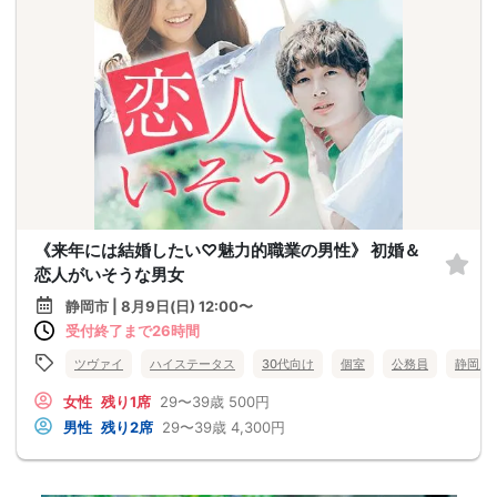
《来年には結婚したい♡魅力的職業の男性》 初婚＆
恋人がいそうな男女
静岡市 | 8月9日(日) 12:00〜
受付終了まで26時間
ツヴァイ
ハイステータス
30代向け
個室
公務員
静岡県
女性
残り1席
29〜39歳
500円
男性
残り2席
29〜39歳
4,300円