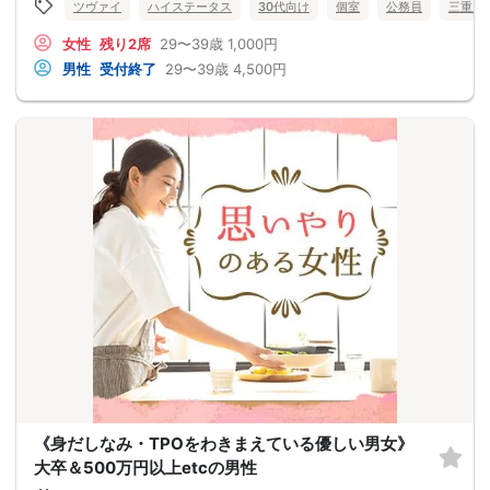
ツヴァイ
ハイステータス
30代向け
個室
公務員
三重県
女性
残り2席
29〜39歳
1,000円
男性
受付終了
29〜39歳
4,500円
《身だしなみ・TPOをわきまえている優しい男女》
大卒＆500万円以上etcの男性