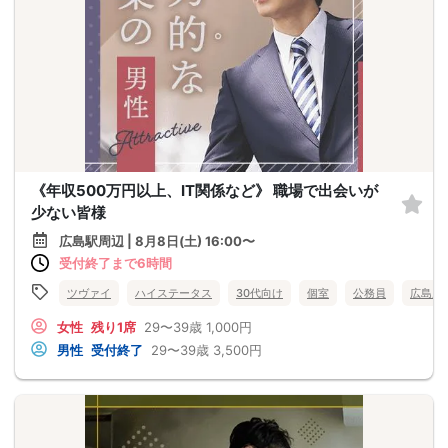
《年収500万円以上、IT関係など》 職場で出会いが
少ない皆様
広島駅周辺 | 8月8日(土) 16:00〜
受付終了まで6時間
ツヴァイ
ハイステータス
30代向け
個室
公務員
広島県
女性
残り1席
29〜39歳
1,000円
男性
受付終了
29〜39歳
3,500円