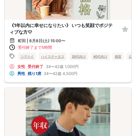
《1年以内に幸せになりたい》 いつも笑顔でポジテ
ィブな方♡
町田 | 8月8日(土) 15:00〜
受付終了まで5時間
ツヴァイ
ハイステータス
30代向け
40代向け
個室
公務
女性
受付終了
34〜42歳
1,000円
男性
残り1席
34〜42歳
4,500円