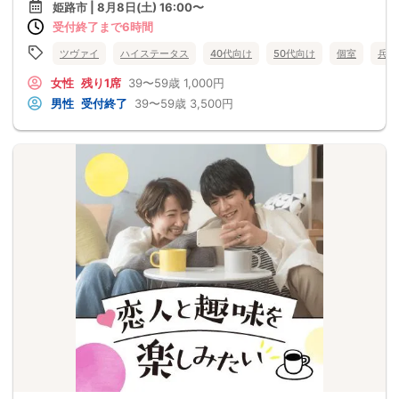
姫路市 | 8月8日(土) 16:00〜
受付終了まで6時間
ツヴァイ
ハイステータス
40代向け
50代向け
個室
兵庫
女性
残り1席
39〜59歳
1,000円
男性
受付終了
39〜59歳
3,500円