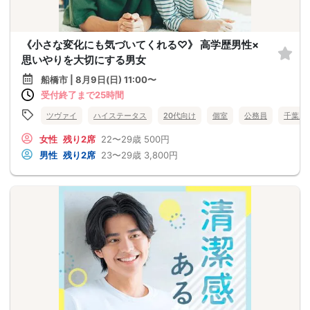
《小さな変化にも気づいてくれる♡》 高学歴男性×
思いやりを大切にする男女
船橋市 | 8月9日(日) 11:00〜
受付終了まで25時間
ツヴァイ
ハイステータス
20代向け
個室
公務員
千葉県
女性
残り2席
22〜29歳
500円
男性
残り2席
23〜29歳
3,800円