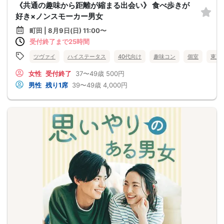
《共通の趣味から距離が縮まる出会い》 食べ歩きが
好き×ノンスモーカー男女
町田 | 8月9日(日) 11:00〜
受付終了まで25時間
ツヴァイ
ハイステータス
40代向け
趣味コン
個室
東京
女性
受付終了
37〜49歳
500円
男性
残り1席
39〜49歳
4,000円