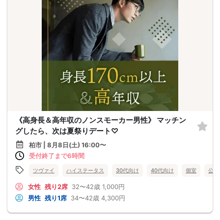
《高身長＆高年収のノンスモーカー男性》 マッチン
グしたら、次は夏祭りデート♡
柏市 | 8月8日(土) 16:00〜
受付終了まで6時間
ツヴァイ
ハイステータス
30代向け
40代向け
個室
公務
女性
残り2席
32〜42歳
1,000円
男性
残り1席
34〜42歳
4,300円