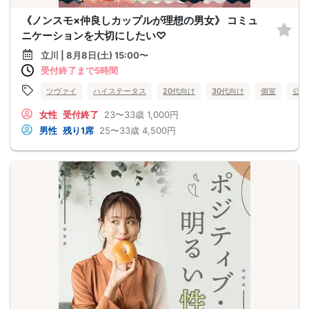
《ノンスモ×仲良しカップルが理想の男女》 コミュ
ニケーションを大切にしたい♡
立川 | 8月8日(土) 15:00〜
受付終了まで5時間
ツヴァイ
ハイステータス
20代向け
30代向け
個室
公務
女性
受付終了
23〜33歳
1,000円
男性
残り1席
25〜33歳
4,500円