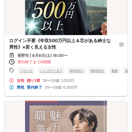
ログイン不要《年収500万円以上＆芯がある紳士な
男性》×若く見える女性
長野市 | 8月8日(土) 16:00〜
受付終了まで6時間
ツヴァイ
ハイステータス
40代向け
50代向け
個室
長野
女性
残り1席
39〜59歳
1,000円
男性
受付終了
39〜59歳
4,000円