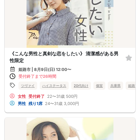
《こんな男性と真剣な恋をしたい》 清潔感がある男
性限定
姫路市 | 8月9日(日) 12:00〜
受付終了まで26時間
ツヴァイ
ハイステータス
20代向け
個室
兵庫県
姫路市
女性
受付終了
22〜31歳
500円
男性
残り1席
24〜31歳
3,000円