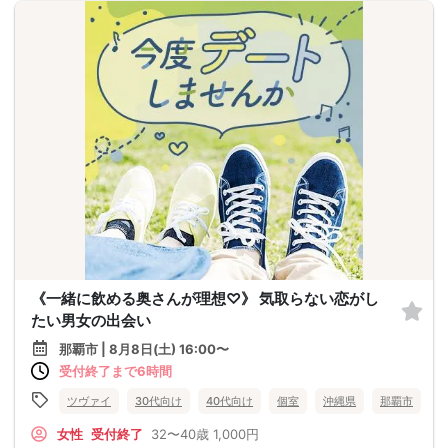
《一緒に飲める奥さんが理想♡》 気取らない恋がし
たい男女の出会い
那覇市 | 8月8日(土) 16:00〜
受付終了まで6時間
ツヴァイ
30代向け
40代向け
個室
沖縄県
那覇市
女性
受付終了
32〜40歳
1,000円