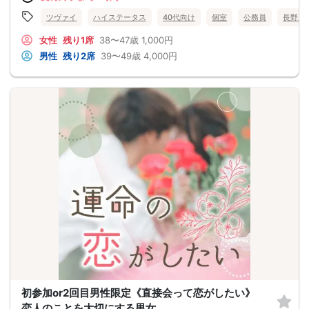
ツヴァイ
ハイステータス
40代向け
個室
公務員
長野県
女性
残り1席
38〜47歳
1,000円
男性
残り2席
39〜49歳
4,000円
初参加or2回目男性限定《直接会って恋がしたい》
恋人のことを大切にする男女