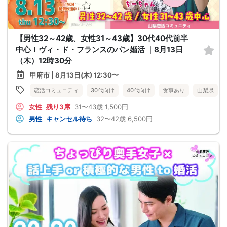
【男性32～42歳、女性31～43歳】30代40代前半
中心！ヴィ・ド・フランスのパン婚活 ｜8月13日
（木）12時30分
甲府市 | 8月13日(木) 12:30〜
恋活コミュニティ
30代向け
40代向け
食事あり
山梨県
女性
残り3席
31〜43歳
1,500円
男性
キャンセル待ち
32〜42歳
6,500円