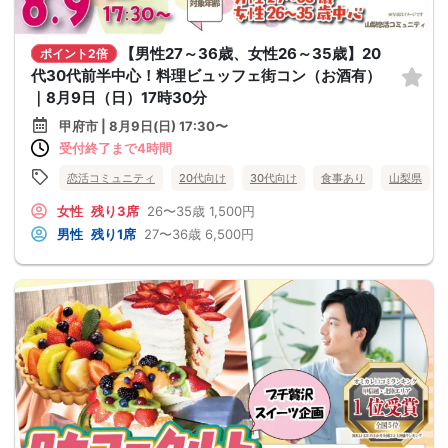
【男性27～36歳、女性26～35歳】20
ポイント2倍
代30代前半中心！料理ビュッフェ街コン（お酒有）
｜8月9日（日）17時30分
甲府市 | 8月9日(日) 17:30〜
受付終了まで4時間
恋活コミュニティ
20代向け
30代向け
食事あり
山梨県
女性
残り3席
26〜35歳
1,500円
男性
残り1席
27〜36歳
6,500円