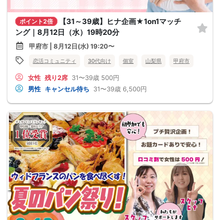
【31～39歳】ヒナ企画★1on1マッチ
ポイント2倍
ング｜8月12日（水）19時20分
甲府市 | 8月12日(水) 19:20〜
恋活コミュニティ
30代向け
個室
山梨県
甲府市
女性
残り2席
31〜39歳
500円
男性
キャンセル待ち
31〜39歳
6,500円