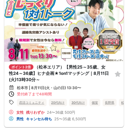
（松本エリア）【男性25～35歳、女
ポイント2倍
性24～36歳】ヒナ企画★1on1マッチング｜8月11日
(火)13時30分～
松本市 | 8月11日(火・山の日) 13:30〜
受付終了まで48時間
恋活コミュニティ
20代向け
30代向け
個室
長野県
松本
女性
残りわずか
24〜36歳
500円
男性
キャンセル待ち
25〜35歳
6,500円