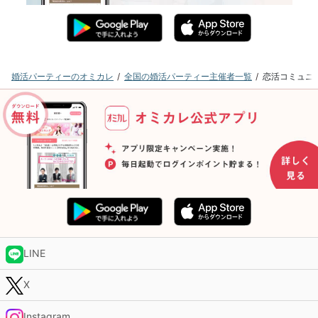
婚活パーティーのオミカレ
全国の婚活パーティー主催者一覧
恋活コミュニ
LINE
X
Instagram