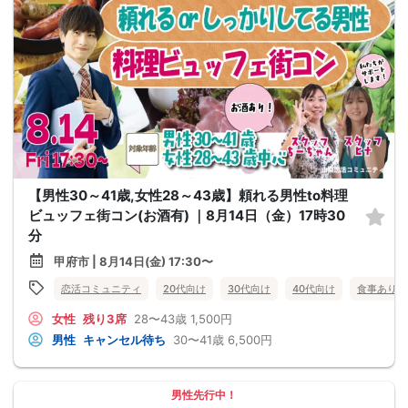
【男性30～41歳,女性28～43歳】頼れる男性to料理
ビュッフェ街コン(お酒有) ｜8月14日（金）17時30
分
甲府市 | 8月14日(金) 17:30〜
恋活コミュニティ
20代向け
30代向け
40代向け
食事あり
女性
残り3席
28〜43歳
1,500円
男性
キャンセル待ち
30〜41歳
6,500円
男性先行中！