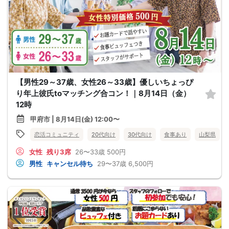
【男性29～37歳、女性26～33歳】優しいちょっぴ
り年上彼氏toマッチング合コン！｜8月14日（金）
12時
甲府市 | 8月14日(金) 12:00〜
恋活コミュニティ
20代向け
30代向け
食事あり
山梨県
女性
残り3席
26〜33歳
500円
男性
キャンセル待ち
29〜37歳
6,500円