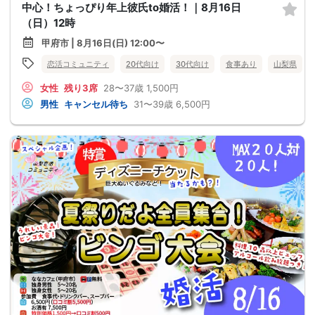
中心！ちょっぴり年上彼氏to婚活！｜8月16日
（日）12時
甲府市 | 8月16日(日) 12:00〜
恋活コミュニティ
20代向け
30代向け
食事あり
山梨県
女性
残り3席
28〜37歳
1,500円
男性
キャンセル待ち
31〜39歳
6,500円