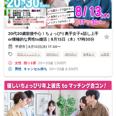
20代30歳前後中心！ちょっぴり奥手女子×話し上手
or積極的な男性to婚活｜8月13日（木）17時30分
甲府市 | 8月13日(木) 17:30〜
恋活コミュニティ
20代向け
30代向け
食事あり
山梨県
女性
残り3席
20〜33歳
1,500円
男性
キャンセル待ち
20〜33歳
6,500円