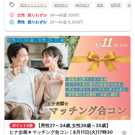
恋活コミュニティ
30代向け
40代向け
個室
長野県
松本
女性
残りわずか
34〜46歳
500円
男性
残りわずか
35〜45歳
6,500円
【男性27～34歳,女性26歳～35歳】
ポイント2倍
ヒナ企画★マッチング合コン｜8月11日(火)17時30