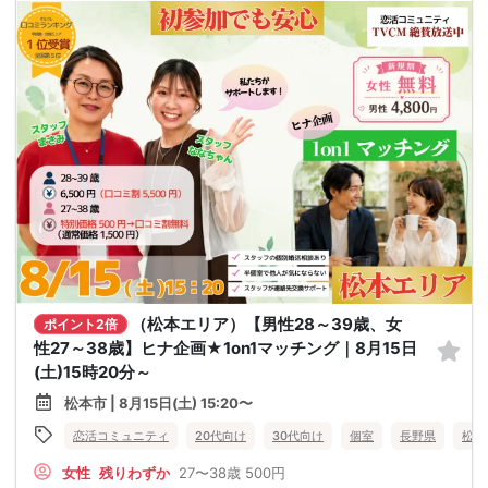
（松本エリア）【男性28～39歳、女
ポイント2倍
性27～38歳】ヒナ企画★1on1マッチング｜8月15日
(土)15時20分～
松本市 | 8月15日(土) 15:20〜
恋活コミュニティ
20代向け
30代向け
個室
長野県
松本
女性
残りわずか
27〜38歳
500円