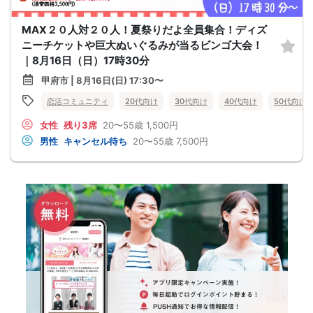
MAX２０人対２０人！夏祭りだよ全員集合！ディズ
ニーチケットや巨大ぬいぐるみが当るビンゴ大会！
｜8月16日（日）17時30分
甲府市 | 8月16日(日) 17:30〜
恋活コミュニティ
20代向け
30代向け
40代向け
50代向け
女性
残り3席
20〜55歳
1,500円
男性
キャンセル待ち
20〜55歳
7,500円