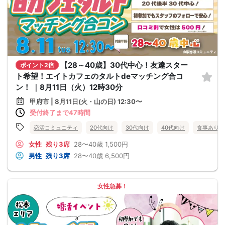
【28～40歳】30代中心！友達スター
ポイント2倍
ト希望！エイトカフェのタルトdeマッチング合コ
ン！ ｜8月11日（火）12時30分
甲府市 | 8月11日(火・山の日) 12:30〜
受付終了まで47時間
恋活コミュニティ
20代向け
30代向け
40代向け
食事あり
女性
残り3席
28〜40歳
1,500円
男性
残り3席
28〜40歳
6,500円
女性急募！