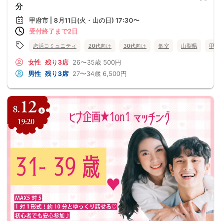
分
甲府市 | 8月11日(火・山の日) 17:30〜
受付終了まで2日
恋活コミュニティ
20代向け
30代向け
個室
山梨県
甲府
女性
残り3席
26〜35歳
500円
男性
残り3席
27〜34歳
6,500円