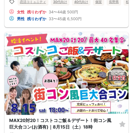
恋活コミュニティ
30代向け
40代向け
個室
長野県
松本
女性
残りわずか
34〜44歳
500円
男性
残りわずか
33〜45歳
6,500円
MAX20対20！コストコご飯＆デザート！街コン風
巨大合コン(お酒有)｜8月15日（土）18時