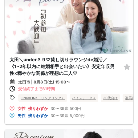
太田＼under３９♡貸し切りラウンジde婚活／
《1~2年以内に結婚相手と出会いたい》安定年収男
性×穏やかな関係が理想の二人♡
太田市 | 8月8日(土) 15:00〜
受付終了まで31時間
LINK×LINK（リンクリンク）
ハイステータス
30代向け
群馬県
女性
残りわずか
30〜39歳
500円
男性
残りわずか
30〜39歳
5,000円