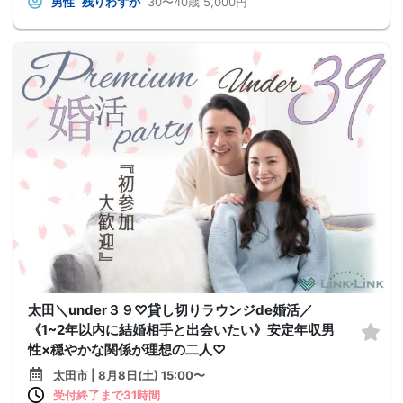
男性
残りわずか
30〜40歳
5,000円
太田＼under３９♡貸し切りラウンジde婚活／
《1~2年以内に結婚相手と出会いたい》安定年収男
性×穏やかな関係が理想の二人♡
太田市 | 8月8日(土) 15:00〜
受付終了まで31時間