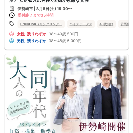
活／ 安定収入の男性×笑顔が素敵な女性
伊勢崎市 | 8月8日(土) 19:30〜
受付終了まで35時間
LINK×LINK（リンクリンク）
ハイステータス
40代向け
群馬県
女性
残りわずか
38〜49歳
500円
男性
残りわずか
38〜48歳
5,000円