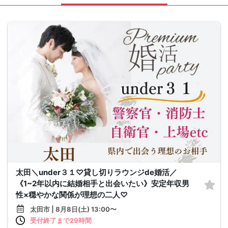
太田＼under３１♡貸し切りラウンジde婚活／
《1~2年以内に結婚相手と出会いたい》安定年収男
性×穏やかな関係が理想の二人♡
太田市 | 8月8日(土) 13:00〜
受付終了まで29時間