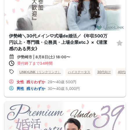
伊勢崎＼30代メイン♡式場de婚活／《年収500万
円以上・専門職・公務員・上場企業etc.》×《清潔
感のある男女》
伊勢崎市 | 8月8日(土) 18:00〜
受付終了まで34時間
LINK×LINK（リンクリンク）
ハイステータス
30代向け
40代向
女性
残りわずか
29〜40歳
500円
男性
残りわずか
30〜40歳
5,000円