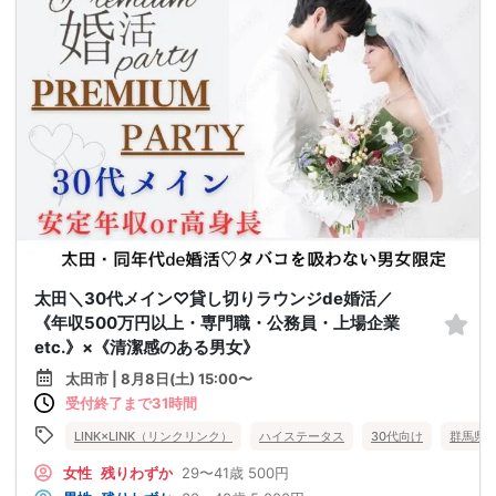
太田＼30代メイン♡貸し切りラウンジde婚活／
《年収500万円以上・専門職・公務員・上場企業
etc.》×《清潔感のある男女》
太田市 | 8月8日(土) 15:00〜
受付終了まで31時間
LINK×LINK（リンクリンク）
ハイステータス
30代向け
群馬県
女性
残りわずか
29〜41歳
500円