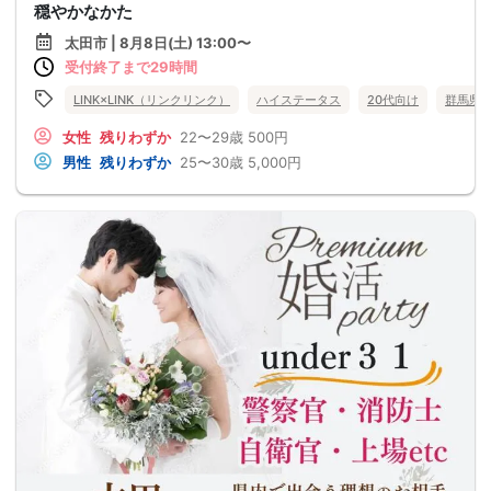
穏やかなかた
太田市 | 8月8日(土) 13:00〜
受付終了まで29時間
LINK×LINK（リンクリンク）
ハイステータス
20代向け
群馬県
女性
残りわずか
22〜29歳
500円
男性
残りわずか
25〜30歳
5,000円