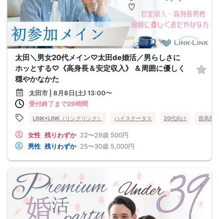
太田＼男女20代メイン♡太田de婚活／男らしさに
ホッとする♡《高身長＆安定収入》 ＆周囲に優しく
穏やかなかた
太田市 | 8月8日(土) 13:00〜
受付終了まで29時間
LINK×LINK（リンクリンク）
ハイステータス
20代向け
群馬県
女性
残りわずか
22〜29歳
500円
男性
残りわずか
25〜30歳
5,000円