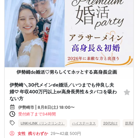
伊勢崎＼30代メインde婚活／いつまでも仲良し夫
婦♡ 年収400万円以上or高身長男性＆タバコを吸わ
ない方
伊勢崎市 | 8月8日(土) 18:00〜
受付終了まで34時間
LINK×LINK（リンクリンク）
ハイステータス
20代向け
群馬県
女性
残りわずか
29〜42歳
500円