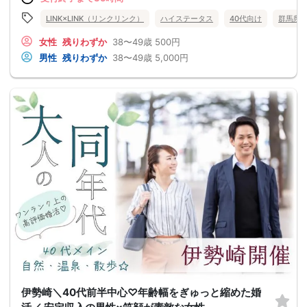
LINK×LINK（リンクリンク）
ハイステータス
40代向け
群馬県
女性
残りわずか
38〜49歳
500円
男性
残りわずか
38〜49歳
5,000円
伊勢崎＼40代前半中心♡年齢幅をぎゅっと縮めた婚