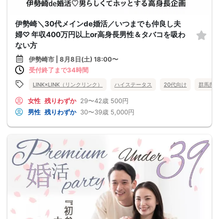
伊勢崎＼30代メインde婚活／いつまでも仲良し夫
婦♡ 年収400万円以上or高身長男性＆タバコを吸わ
ない方
伊勢崎市 | 8月8日(土) 18:00〜
受付終了まで34時間
LINK×LINK（リンクリンク）
ハイステータス
20代向け
群馬県
女性
残りわずか
29〜42歳
500円
男性
残りわずか
30〜39歳
5,000円