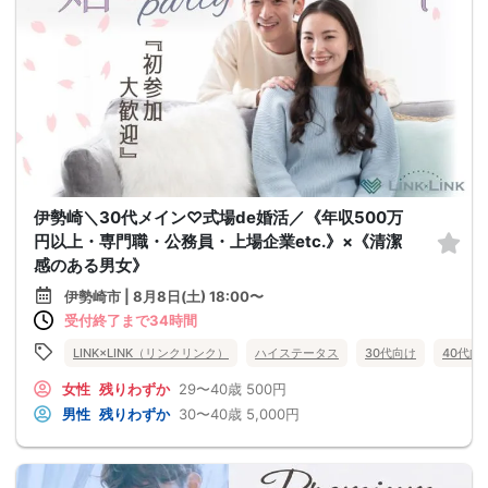
伊勢崎＼30代メイン♡式場de婚活／《年収500万
円以上・専門職・公務員・上場企業etc.》×《清潔
感のある男女》
伊勢崎市 | 8月8日(土) 18:00〜
受付終了まで34時間
LINK×LINK（リンクリンク）
ハイステータス
30代向け
40代向
女性
残りわずか
29〜40歳
500円
男性
残りわずか
30〜40歳
5,000円