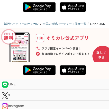
婚活パーティーのオミカレ
全国の婚活パーティー主催者一覧
LINK×LI
LINE
X
Instagram