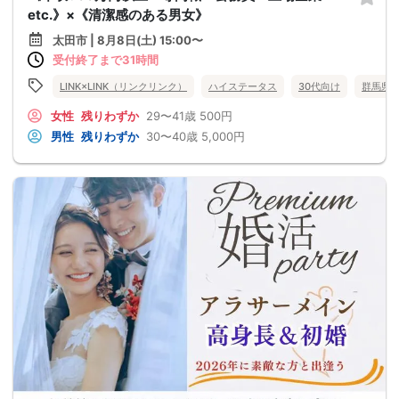
etc.》×《清潔感のある男女》
太田市 | 8月8日(土) 15:00〜
受付終了まで31時間
LINK×LINK（リンクリンク）
ハイステータス
30代向け
群馬県
女性
残りわずか
29〜41歳
500円
男性
残りわずか
30〜40歳
5,000円