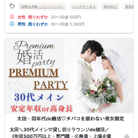
LINK×LINK（リンクリンク）
ハイステータス
30代向け
群馬県
女性
残りわずか
30〜39歳
500円
男性
残りわずか
30〜39歳
5,000円
太田＼30代メイン♡貸し切りラウンジde婚活／
《年収500万円以上・専門職・公務員・上場企業