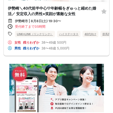
伊勢崎＼40代前半中心♡年齢幅をぎゅっと縮めた婚
活／ 安定収入の男性×笑顔が素敵な女性
伊勢崎市 | 8月8日(土) 19:30〜
受付終了まで35時間
LINK×LINK（リンクリンク）
ハイステータス
40代向け
群馬県
女性
残りわずか
38〜49歳
500円
男性
残りわずか
38〜48歳
5,000円