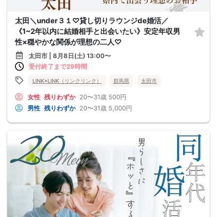
太田＼under３１♡貸し切りラウンジde婚活／
《1~2年以内に結婚相手と出会いたい》安定年収男
性×穏やかな関係が理想の二人♡
太田市 | 8月8日(土) 13:00〜
受付終了まで29時間
LINK×LINK（リンクリンク）
群馬県
太田市
女性
残りわずか
20〜31歳
500円
男性
残りわずか
20〜31歳
5,000円