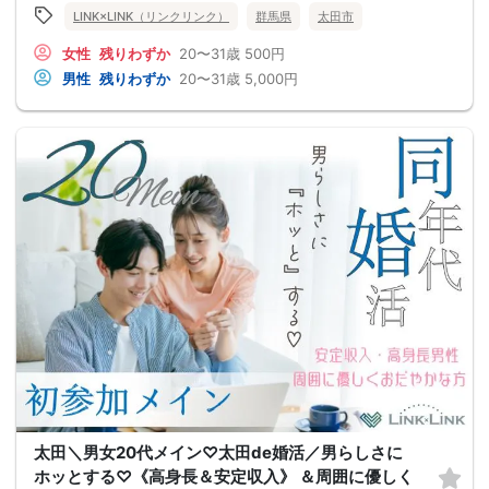
LINK×LINK（リンクリンク）
群馬県
太田市
女性
残りわずか
20〜31歳
500円
男性
残りわずか
20〜31歳
5,000円
太田＼男女20代メイン♡太田de婚活／男らしさに
ホッとする♡《高身長＆安定収入》 ＆周囲に優しく