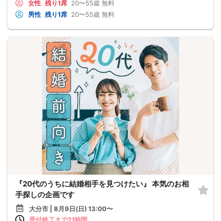
女性
残り1席
20〜55歳
無料
男性
残り1席
20〜55歳
無料
『20代のうちに結婚相手を見つけたい』 本気のお相
手探しの企画です
大分市 | 8月9日(日) 13:00〜
受付終了まで21時間