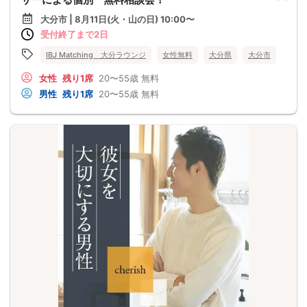
大分市 | 8月11日(火・山の日) 10:00〜
受付終了まで2日
IBJ Matching 大分ラウンジ
女性無料
大分県
大分市
女性
残り1席
20〜55歳
無料
男性
残り1席
20〜55歳
無料