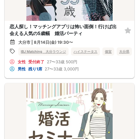
恋人探し！マッチングアプリは怖い面倒！行けば出
会える人気の5歳幅 婚活パーティ
大分市 | 8月14日(金) 19:30〜
IBJ Matching 大分ラウンジ
ハイステータス
個室
大分県
女性
受付終了
27〜33歳
500円
男性
残り1席
27〜33歳
3,000円