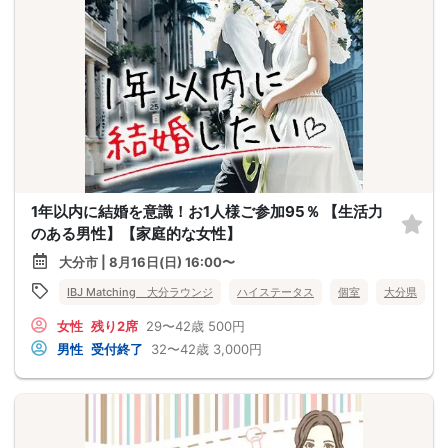
1年以内に結婚を意識！お1人様ご参加95％ 【生活力
のある男性】【家庭的な女性】
大分市 | 8月16日(日) 16:00〜
IBJ Matching 大分ラウンジ
ハイステータス
個室
大分県
女性
残り2席
29〜42歳
500円
男性
受付終了
32〜42歳
3,000円