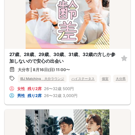
27歳、28歳、29歳、30歳、31歳、32歳の方しか参
加しないので安心の出会い
大分市 | 8月16日(日) 11:00〜
IBJ Matching 大分ラウンジ
ハイステータス
個室
大分県
女性
残り2席
26〜32歳
500円
男性
残り2席
26〜32歳
3,000円