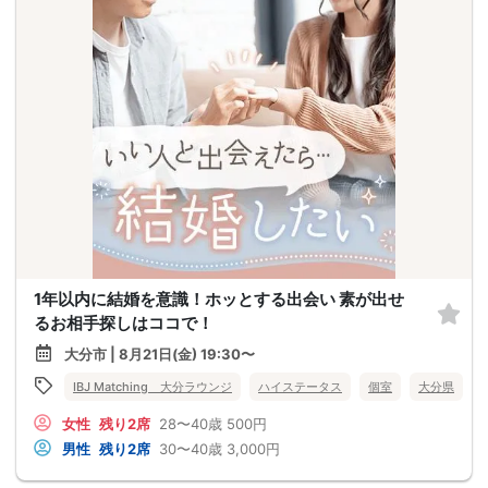
1年以内に結婚を意識！ホッとする出会い 素が出せ
るお相手探しはココで！
大分市 | 8月21日(金) 19:30〜
IBJ Matching 大分ラウンジ
ハイステータス
個室
大分県
女性
残り2席
28〜40歳
500円
男性
残り2席
30〜40歳
3,000円