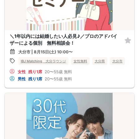
＼1年以内には結婚したい人必見♪／プロのアドバイ
ザーによる個別 無料相談会！
大分市 | 8月15日(土) 10:00〜
IBJ Matching 大分ラウンジ
女性無料
大分県
大分市
女性
残り1席
20〜55歳
無料
男性
残り1席
20〜55歳
無料