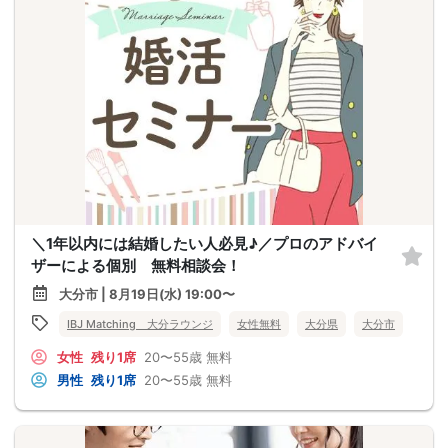
＼1年以内には結婚したい人必見♪／プロのアドバイ
ザーによる個別 無料相談会！
大分市 | 8月19日(水) 19:00〜
IBJ Matching 大分ラウンジ
女性無料
大分県
大分市
女性
残り1席
20〜55歳
無料
男性
残り1席
20〜55歳
無料