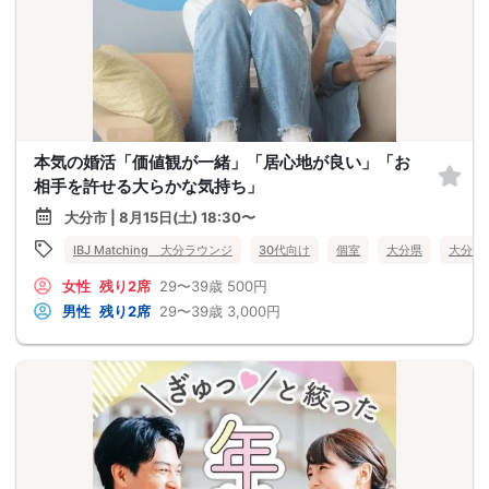
本気の婚活「価値観が一緒」「居心地が良い」「お
相手を許せる大らかな気持ち」
大分市 | 8月15日(土) 18:30〜
IBJ Matching 大分ラウンジ
30代向け
個室
大分県
大分市
女性
残り2席
29〜39歳
500円
男性
残り2席
29〜39歳
3,000円