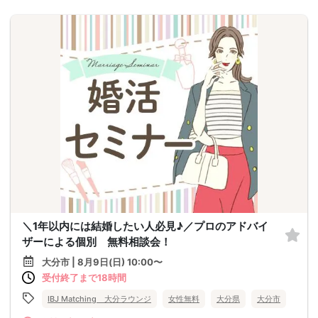
＼1年以内には結婚したい人必見♪／プロのアドバイ
ザーによる個別 無料相談会！
大分市 | 8月9日(日) 10:00〜
受付終了まで18時間
IBJ Matching 大分ラウンジ
女性無料
大分県
大分市