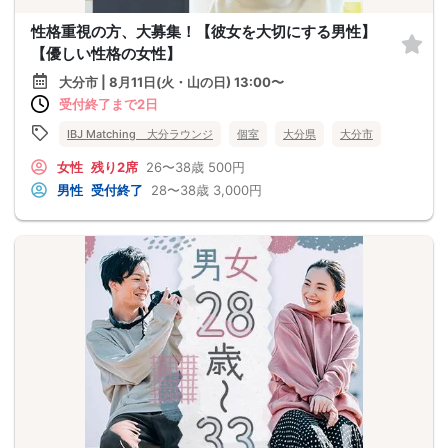
性格重視の方、大募集！【彼女を大切にする男性】
【優しい性格の女性】
大分市 | 8月11日(火・山の日) 13:00〜
受付終了まで2日
IBJ Matching 大分ラウンジ
個室
大分県
大分市
女性
残り2席
26〜38歳
500円
男性
受付終了
28〜38歳
3,000円