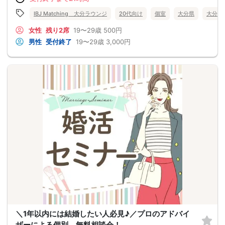
IBJ Matching 大分ラウンジ
20代向け
個室
大分県
大分市
女性
残り2席
19〜29歳
500円
男性
受付終了
19〜29歳
3,000円
＼1年以内には結婚したい人必見♪／プロのアドバイ
ザーによる個別 無料相談会！