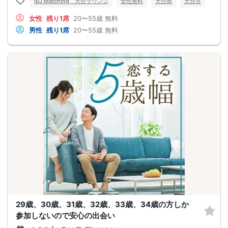
IBJ Matching 大分ラウンジ
女性無料
大分県
大分市
女性
残り1席
20〜55歳
無料
男性
残り1席
20〜55歳
無料
29歳、30歳、31歳、32歳、33歳、34歳の方しか
参加しないので安心の出会い