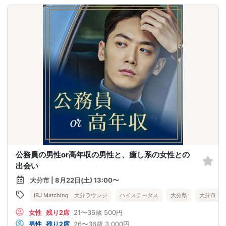
公務員の男性or高年収の男性と、癒し系の女性との
出会い
大分市 | 8月22日(土) 13:00〜
IBJ Matching 大分ラウンジ
ハイステータス
大分県
大分市
女性
残り2席
21〜36歳
500円
男性
残り2席
26〜36歳
3,000円