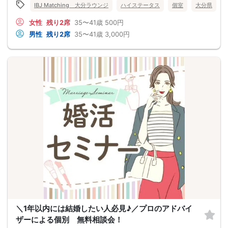
IBJ Matching 大分ラウンジ
ハイステータス
個室
大分県
女性
残り2席
35〜41歳
500円
男性
残り2席
35〜41歳
3,000円
＼1年以内には結婚したい人必見♪／プロのアドバイ
ザーによる個別 無料相談会！