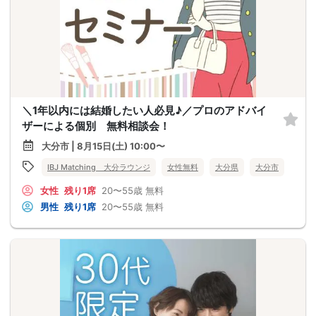
＼1年以内には結婚したい人必見♪／プロのアドバイ
ザーによる個別 無料相談会！
大分市 | 8月15日(土) 10:00〜
IBJ Matching 大分ラウンジ
女性無料
大分県
大分市
女性
残り1席
20〜55歳
無料
男性
残り1席
20〜55歳
無料