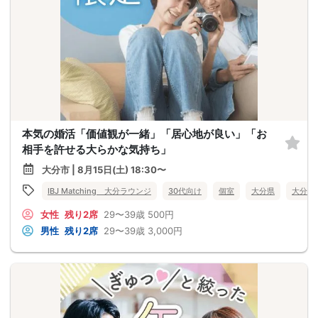
本気の婚活「価値観が一緒」「居心地が良い」「お
相手を許せる大らかな気持ち」
大分市 | 8月15日(土) 18:30〜
IBJ Matching 大分ラウンジ
30代向け
個室
大分県
大分市
女性
残り2席
29〜39歳
500円
男性
残り2席
29〜39歳
3,000円