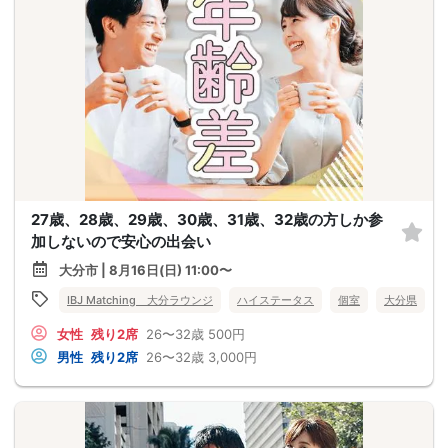
27歳、28歳、29歳、30歳、31歳、32歳の方しか参
加しないので安心の出会い
大分市 | 8月16日(日) 11:00〜
IBJ Matching 大分ラウンジ
ハイステータス
個室
大分県
女性
残り2席
26〜32歳
500円
男性
残り2席
26〜32歳
3,000円