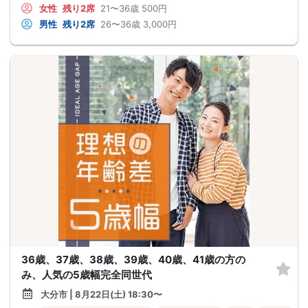
女性
残り2席
21〜36歳
500円
男性
残り2席
26〜36歳
3,000円
36歳、37歳、38歳、39歳、40歳、41歳の方の
み、人気の5歳幅完全同世代
大分市 | 8月22日(土) 18:30〜