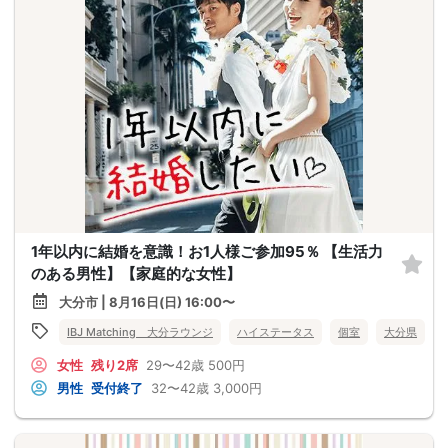
1年以内に結婚を意識！お1人様ご参加95％ 【生活力
のある男性】【家庭的な女性】
大分市 | 8月16日(日) 16:00〜
IBJ Matching 大分ラウンジ
ハイステータス
個室
大分県
女性
残り2席
29〜42歳
500円
男性
受付終了
32〜42歳
3,000円