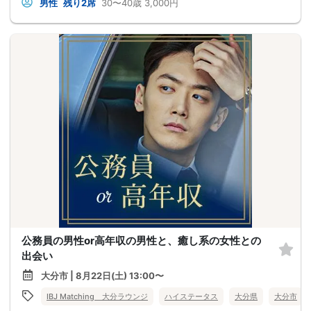
男性
残り2席
30〜40歳
3,000円
公務員の男性or高年収の男性と、癒し系の女性との
出会い
大分市 | 8月22日(土) 13:00〜
IBJ Matching 大分ラウンジ
ハイステータス
大分県
大分市