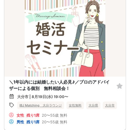
＼1年以内には結婚したい人必見♪／プロのアドバイ
ザーによる個別 無料相談会！
大分市 | 8月19日(水) 19:00〜
IBJ Matching 大分ラウンジ
女性無料
大分県
大分市
女性
残り1席
20〜55歳
無料
男性
残り1席
20〜55歳
無料