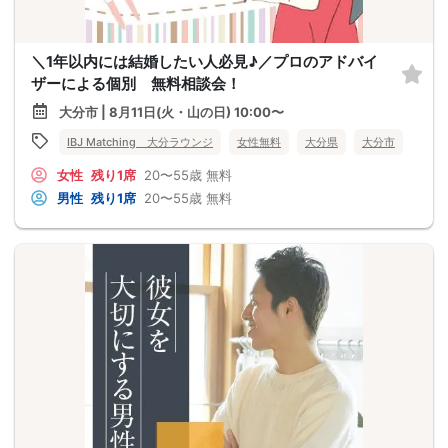
＼1年以内には結婚したい人必見♪／プロのアドバイ
ザーによる個別 無料相談会！
大分市 | 8月11日(火・山の日) 10:00〜
IBJ Matching 大分ラウンジ
女性無料
大分県
大分市
女性
残り1席
20〜55歳
無料
男性
残り1席
20〜55歳
無料