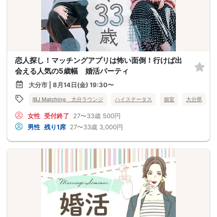
恋人探し！マッチングアプリは怖い面倒！行けば出
会える人気の5歳幅 婚活パーティ
大分市 | 8月14日(金) 19:30〜
IBJ Matching 大分ラウンジ
ハイステータス
個室
大分県
女性
受付終了
27〜33歳
500円
男性
残り1席
27〜33歳
3,000円