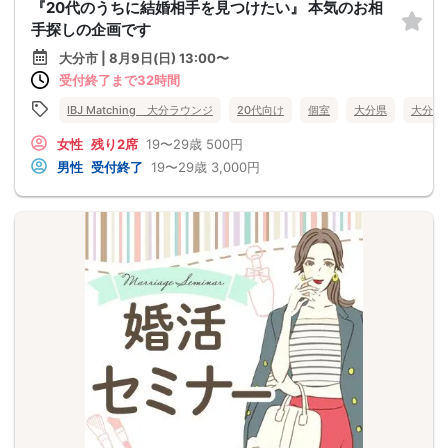
『20代のうちに結婚相手を見つけたい』 本気のお相
手探しの企画です
大分市 | 8月9日(日) 13:00〜
受付終了まで32時間
IBJ Matching 大分ラウンジ
20代向け
個室
大分県
大分市
女性
残り2席
19〜29歳
500円
男性
受付終了
19〜29歳
3,000円