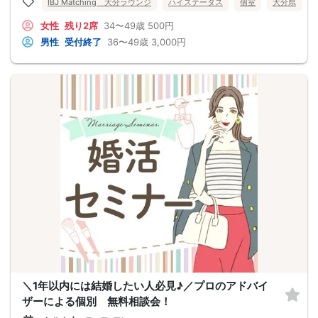
IBJ Matching 大分ラウンジ
ハイステータス
個室
大分県
女性
残り2席
34〜49歳
500円
男性
受付終了
36〜49歳
3,000円
＼1年以内には結婚したい人必見♪／プロのアドバイ
ザーによる個別 無料相談会！