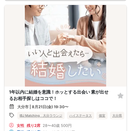
1年以内に結婚を意識！ホッとする出会い 素が出せ
るお相手探しはココで！
大分市 | 8月21日(金) 19:30〜
IBJ Matching 大分ラウンジ
ハイステータス
個室
大分県
女性
残り2席
28〜40歳
500円