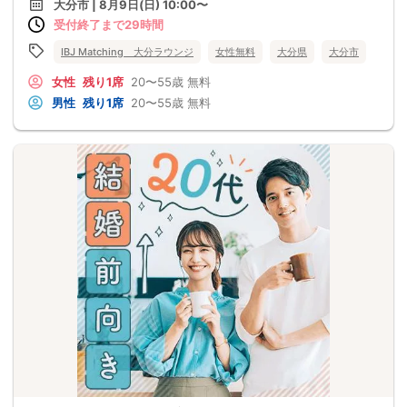
大分市 | 8月9日(日) 10:00〜
受付終了まで29時間
IBJ Matching 大分ラウンジ
女性無料
大分県
大分市
女性
残り1席
20〜55歳
無料
男性
残り1席
20〜55歳
無料