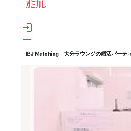
メインコンテンツへスキップ
IBJ Matching 大分ラウンジの婚活パ