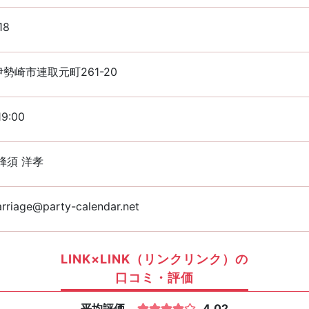
18
勢崎市連取元町261-20
19:00
蜂須 洋孝
rriage@party-calendar.net
LINK×LINK（リンクリンク）の
口コミ・評価
平均評価
4.02