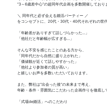
“3～6歳差中心”の超同年代企画を多数開催しており
＼ 同年代と必ず会える婚活パーティー ／
をコンセプトに、20代・30代・40代それぞれの世
「年齢差がありすぎて話しづらかった…」
「他社だと年齢幅が広すぎる…」
そんな不安を感じたことのある方から、
「同年代だから自然に盛り上がれた」
「価値観が近くて話しやすかった」
「他社より参加者の質が高い」
と嬉しいお声を多数いただいております。
また、弊社は“出会った後”の未来まで考え、
年齢・条件・雰囲気にこだわった企画作りを徹底し
「式場de婚活」へのこだわり