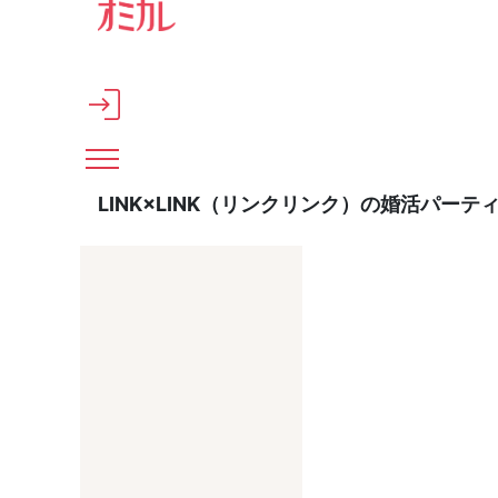
メインコンテンツへスキップ
LINK×LINK（リンクリンク）の婚活パー