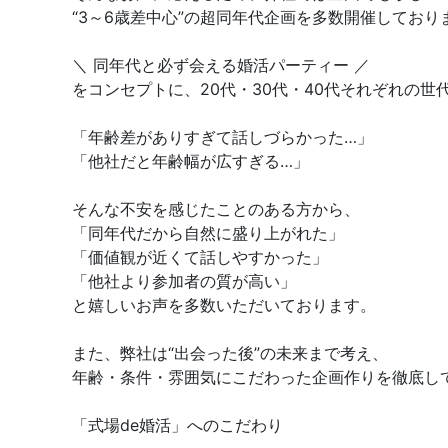
“3～6歳差中心”の超同年代企画を多数開催しており
＼ 同年代と必ず会える婚活パーティー ／
をコンセプトに、20代・30代・40代それぞれの世
「年齢差がありすぎて話しづらかった…」
「他社だと年齢幅が広すぎる…」
そんな不安を感じたことのある方から、
「同年代だから自然に盛り上がれた」
「価値観が近くて話しやすかった」
「他社より参加者の質が高い」
と嬉しいお声を多数いただいております。
また、弊社は“出会った後”の未来まで考え、
年齢・条件・雰囲気にこだわった企画作りを徹底し
「式場de婚活」へのこだわり