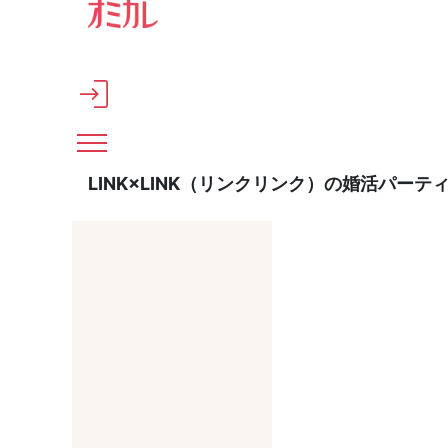
メインコンテンツへスキップ
LINK×LINK（リンクリンク）の婚活パー