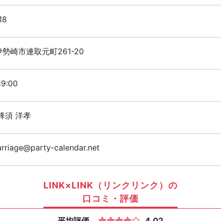
18
勢崎市連取元町261-20
19:00
蜂須 洋孝
rriage@party-calendar.net
LINK×LINK（リンクリンク）の
口コミ・評価
平均評価
4.02