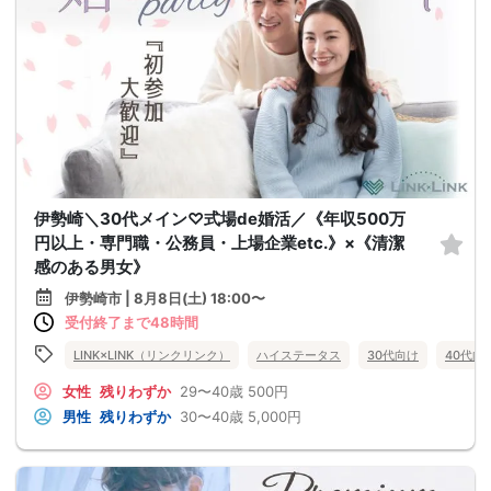
伊勢崎＼30代メイン♡式場de婚活／《年収500万
円以上・専門職・公務員・上場企業etc.》×《清潔
感のある男女》
伊勢崎市 | 8月8日(土) 18:00〜
受付終了まで48時間
LINK×LINK（リンクリンク）
ハイステータス
30代向け
40代向
女性
残りわずか
29〜40歳
500円
男性
残りわずか
30〜40歳
5,000円