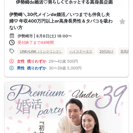
伊勢崎＼30代メインde婚活／いつまでも仲良し夫
婦♡ 年収400万円以上or高身長男性＆タバコを吸わ
ない方
伊勢崎市 | 8月8日(土) 18:00〜
受付終了まで48時間
LINK×LINK（リンクリンク）
ハイステータス
20代向け
群馬県
女性
残りわずか
29〜42歳
500円
男性
残りわずか
30〜39歳
5,000円