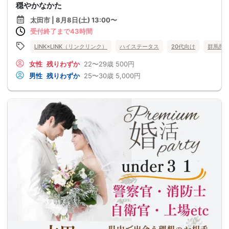
穏やかなかた
太田市 | 8月8日(土) 13:00〜
受付終了まで43時間
LINK×LINK（リンクリンク）
ハイステータス
20代向け
群馬県
女性
残りわずか
22〜29歳
500円
男性
残りわずか
25〜30歳
5,000円