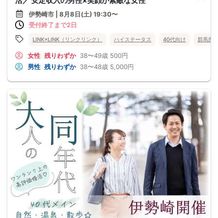
活／ 安定収入の男性×笑顔が素敵な女性
伊勢崎市 | 8月8日(土) 19:30〜
受付終了まで2日
LINK×LINK（リンクリンク）
ハイステータス
40代向け
群馬県
女性
残りわずか
38〜49歳
500円
男性
残りわずか
38〜48歳
5,000円