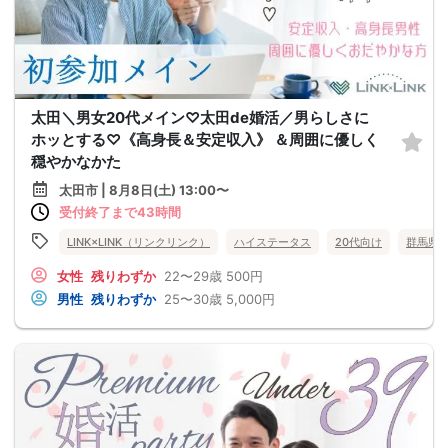
太田＼男女20代メイン♡太田de婚活／男らしさに
ホッとする♡《高身長＆安定収入》 ＆周囲に優しく
穏やかなかた
太田市 | 8月8日(土) 13:00〜
受付終了まで43時間
LINK×LINK（リンクリンク）
ハイステータス
20代向け
群馬県
女性
残りわずか
22〜29歳
500円
男性
残りわずか
25〜30歳
5,000円