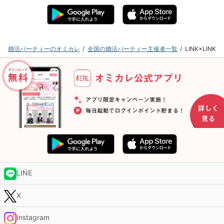
婚活パーティーのオミカレ
全国の婚活パーティー主催者一覧
LINK×LI
LINE
X
Instagram