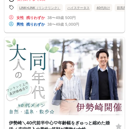
LINK×LINK（リンクリンク）
ハイステータス
40代向け
群馬県
女性
残りわずか
38〜49歳
500円
男性
残りわずか
38〜49歳
5,000円
伊勢崎＼40代前半中心♡年齢幅をぎゅっと縮めた婚