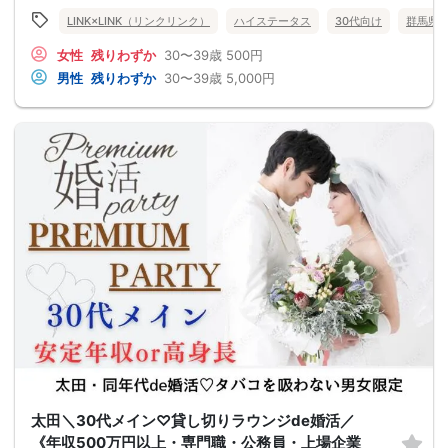
LINK×LINK（リンクリンク）
ハイステータス
30代向け
群馬県
女性
残りわずか
30〜39歳
500円
男性
残りわずか
30〜39歳
5,000円
太田＼30代メイン♡貸し切りラウンジde婚活／
《年収500万円以上・専門職・公務員・上場企業