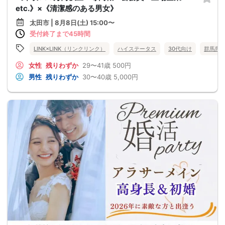
etc.》×《清潔感のある男女》
太田市 | 8月8日(土) 15:00〜
受付終了まで45時間
LINK×LINK（リンクリンク）
ハイステータス
30代向け
群馬県
女性
残りわずか
29〜41歳
500円
男性
残りわずか
30〜40歳
5,000円