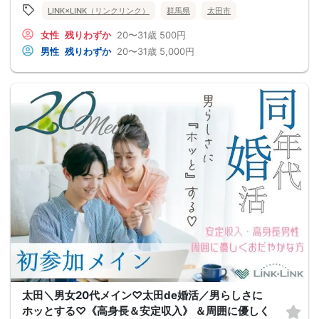
LINK×LINK（リンクリンク）
群馬県
太田市
女性
残りわずか
20〜31歳
500円
男性
残りわずか
20〜31歳
5,000円
太田＼男女20代メイン♡太田de婚活／男らしさに
ホッとする♡《高身長＆安定収入》 ＆周囲に優しく