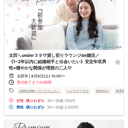
太田＼under３９♡貸し切りラウンジde婚活／
《1~2年以内に結婚相手と出会いたい》安定年収男
性×穏やかな関係が理想の二人♡
太田市 | 8月8日(土) 15:00〜
受付終了まで45時間
LINK×LINK（リンクリンク）
ハイステータス
30代向け
群馬県
女性
残りわずか
30〜39歳
500円
男性
残りわずか
30〜39歳
5,000円