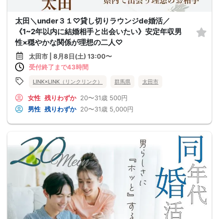
太田＼under３１♡貸し切りラウンジde婚活／
《1~2年以内に結婚相手と出会いたい》安定年収男
性×穏やかな関係が理想の二人♡
太田市 | 8月8日(土) 13:00〜
受付終了まで43時間
LINK×LINK（リンクリンク）
群馬県
太田市
女性
残りわずか
20〜31歳
500円
男性
残りわずか
20〜31歳
5,000円