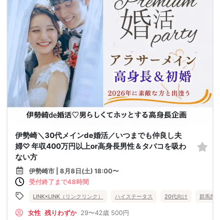
伊勢崎＼30代メインde婚活／いつまでも仲良し夫
婦♡ 年収400万円以上or高身長男性＆タバコを吸わ
ない方
伊勢崎市 | 8月8日(土) 18:00〜
受付終了まで48時間
LINK×LINK（リンクリンク）
ハイステータス
20代向け
群馬県
女性
残りわずか
29〜42歳
500円