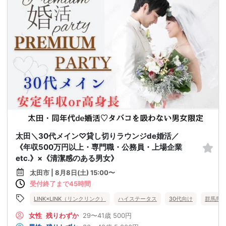
太田＼30代メイン♡貸し切りラウンジde婚活／
《年収500万円以上・専門職・公務員・上場企業
etc.》×《清潔感のある男女》
太田市 | 8月8日(土) 15:00〜
受付終了まで45時間
LINK×LINK（リンクリンク）
ハイステータス
30代向け
群馬県
女性
残りわずか
29〜41歳
500円