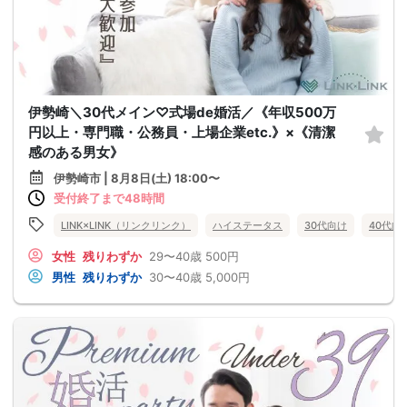
伊勢崎＼30代メイン♡式場de婚活／《年収500万
円以上・専門職・公務員・上場企業etc.》×《清潔
感のある男女》
伊勢崎市 | 8月8日(土) 18:00〜
受付終了まで48時間
LINK×LINK（リンクリンク）
ハイステータス
30代向け
40代向
女性
残りわずか
29〜40歳
500円
男性
残りわずか
30〜40歳
5,000円