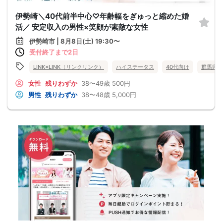
伊勢崎＼40代前半中心♡年齢幅をぎゅっと縮めた婚
活／ 安定収入の男性×笑顔が素敵な女性
伊勢崎市 | 8月8日(土) 19:30〜
受付終了まで2日
LINK×LINK（リンクリンク）
ハイステータス
40代向け
群馬県
女性
残りわずか
38〜49歳
500円
男性
残りわずか
38〜48歳
5,000円