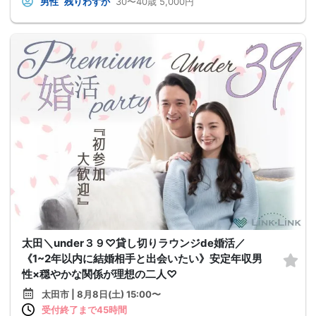
男性
残りわずか
30〜40歳
5,000円
太田＼under３９♡貸し切りラウンジde婚活／
《1~2年以内に結婚相手と出会いたい》安定年収男
性×穏やかな関係が理想の二人♡
太田市 | 8月8日(土) 15:00〜
受付終了まで45時間