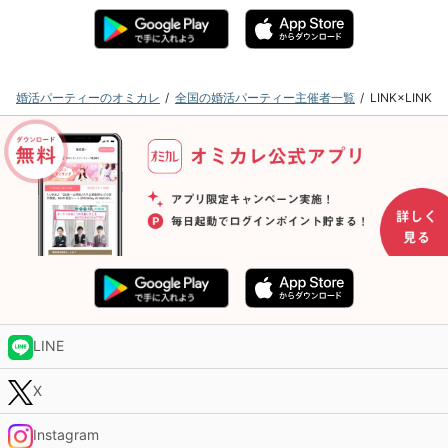
婚活パーティーのオミカレ
全国の婚活パーティー主催者一覧
LINK×LI
LINE
X
Instagram