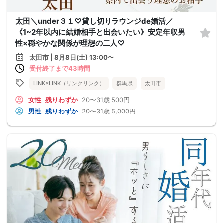
太田＼under３１♡貸し切りラウンジde婚活／
《1~2年以内に結婚相手と出会いたい》安定年収男
性×穏やかな関係が理想の二人♡
太田市 | 8月8日(土) 13:00〜
受付終了まで43時間
LINK×LINK（リンクリンク）
群馬県
太田市
女性
残りわずか
20〜31歳
500円
男性
残りわずか
20〜31歳
5,000円