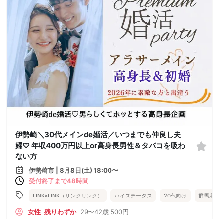
伊勢崎＼30代メインde婚活／いつまでも仲良し夫
婦♡ 年収400万円以上or高身長男性＆タバコを吸わ
ない方
伊勢崎市 | 8月8日(土) 18:00〜
受付終了まで48時間
LINK×LINK（リンクリンク）
ハイステータス
20代向け
群馬県
女性
残りわずか
29〜42歳
500円