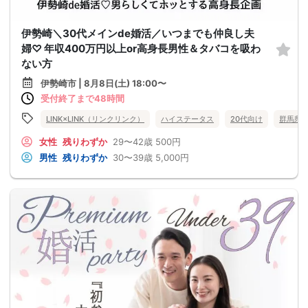
伊勢崎＼30代メインde婚活／いつまでも仲良し夫
婦♡ 年収400万円以上or高身長男性＆タバコを吸わ
ない方
伊勢崎市 | 8月8日(土) 18:00〜
受付終了まで48時間
LINK×LINK（リンクリンク）
ハイステータス
20代向け
群馬県
女性
残りわずか
29〜42歳
500円
男性
残りわずか
30〜39歳
5,000円