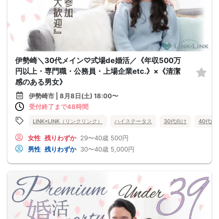
伊勢崎＼30代メイン♡式場de婚活／《年収500万
円以上・専門職・公務員・上場企業etc.》×《清潔
感のある男女》
伊勢崎市 | 8月8日(土) 18:00〜
受付終了まで48時間
LINK×LINK（リンクリンク）
ハイステータス
30代向け
40代向
女性
残りわずか
29〜40歳
500円
男性
残りわずか
30〜40歳
5,000円