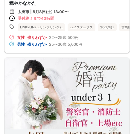
穏やかなかた
太田市 | 8月8日(土) 13:00〜
受付終了まで43時間
LINK×LINK（リンクリンク）
ハイステータス
20代向け
群馬県
女性
残りわずか
22〜29歳
500円
男性
残りわずか
25〜30歳
5,000円