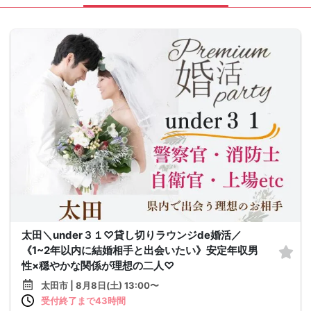
太田＼under３１♡貸し切りラウンジde婚活／
《1~2年以内に結婚相手と出会いたい》安定年収男
性×穏やかな関係が理想の二人♡
太田市 | 8月8日(土) 13:00〜
受付終了まで43時間