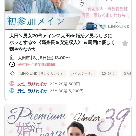
太田＼男女20代メイン♡太田de婚活／男らしさに
ホッとする♡《高身長＆安定収入》 ＆周囲に優しく
穏やかなかた
太田市 | 8月8日(土) 13:00〜
受付終了まで43時間
LINK×LINK（リンクリンク）
ハイステータス
20代向け
群馬県
女性
残りわずか
22〜29歳
500円
男性
残りわずか
25〜30歳
5,000円