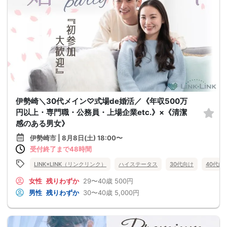
伊勢崎＼30代メイン♡式場de婚活／《年収500万
円以上・専門職・公務員・上場企業etc.》×《清潔
感のある男女》
伊勢崎市 | 8月8日(土) 18:00〜
受付終了まで48時間
LINK×LINK（リンクリンク）
ハイステータス
30代向け
40代向
女性
残りわずか
29〜40歳
500円
男性
残りわずか
30〜40歳
5,000円