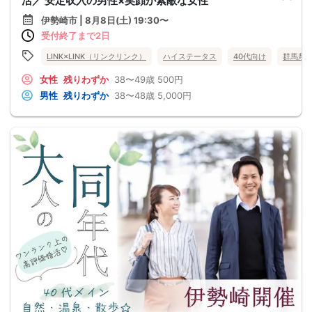
活／ 安定収入の男性×笑顔が素敵な女性
伊勢崎市 | 8月8日(土) 19:30〜
受付終了まで2日
LINK×LINK（リンクリンク）
ハイステータス
40代向け
群馬県
女性
残りわずか
38〜49歳
500円
男性
残りわずか
38〜48歳
5,000円