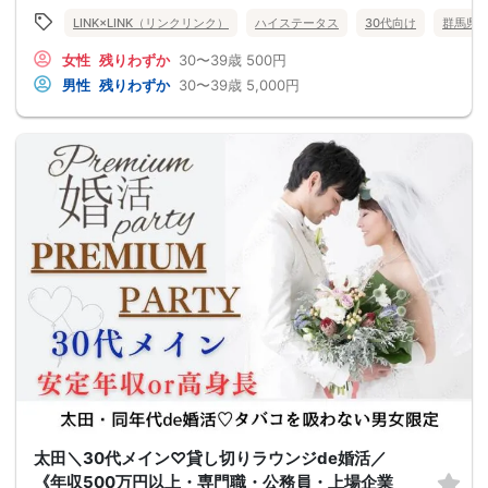
LINK×LINK（リンクリンク）
ハイステータス
30代向け
群馬県
女性
残りわずか
30〜39歳
500円
男性
残りわずか
30〜39歳
5,000円
太田＼30代メイン♡貸し切りラウンジde婚活／
《年収500万円以上・専門職・公務員・上場企業