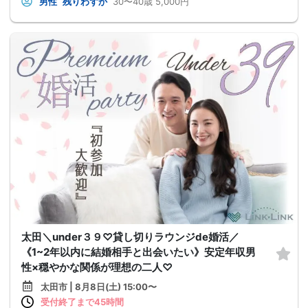
男性
残りわずか
30〜40歳
5,000円
太田＼under３９♡貸し切りラウンジde婚活／
《1~2年以内に結婚相手と出会いたい》安定年収男
性×穏やかな関係が理想の二人♡
太田市 | 8月8日(土) 15:00〜
受付終了まで45時間