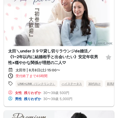
太田＼under３９♡貸し切りラウンジde婚活／
《1~2年以内に結婚相手と出会いたい》安定年収男
性×穏やかな関係が理想の二人♡
太田市 | 8月8日(土) 15:00〜
受付終了まで45時間
LINK×LINK（リンクリンク）
ハイステータス
30代向け
群馬県
女性
残りわずか
30〜39歳
500円
男性
残りわずか
30〜39歳
5,000円