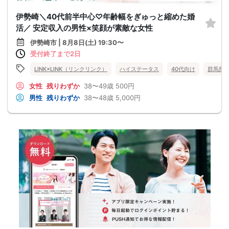
伊勢崎＼40代前半中心♡年齢幅をぎゅっと縮めた婚
活／ 安定収入の男性×笑顔が素敵な女性
伊勢崎市 | 8月8日(土) 19:30〜
受付終了まで2日
LINK×LINK（リンクリンク）
ハイステータス
40代向け
群馬県
女性
残りわずか
38〜49歳
500円
男性
残りわずか
38〜48歳
5,000円