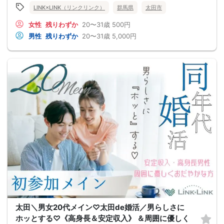
LINK×LINK（リンクリンク）
群馬県
太田市
女性
残りわずか
20〜31歳
500円
男性
残りわずか
20〜31歳
5,000円
太田＼男女20代メイン♡太田de婚活／男らしさに
ホッとする♡《高身長＆安定収入》 ＆周囲に優しく