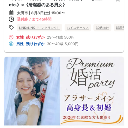
etc.》×《清潔感のある男女》
太田市 | 8月8日(土) 15:00〜
受付終了まで45時間
LINK×LINK（リンクリンク）
ハイステータス
30代向け
群馬県
女性
残りわずか
29〜41歳
500円
男性
残りわずか
30〜40歳
5,000円