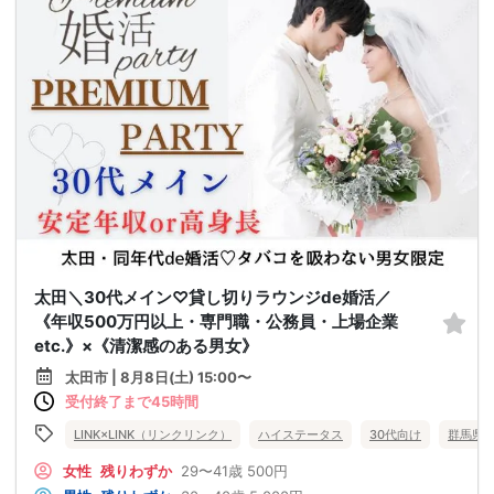
太田＼30代メイン♡貸し切りラウンジde婚活／
《年収500万円以上・専門職・公務員・上場企業
etc.》×《清潔感のある男女》
太田市 | 8月8日(土) 15:00〜
受付終了まで45時間
LINK×LINK（リンクリンク）
ハイステータス
30代向け
群馬県
女性
残りわずか
29〜41歳
500円