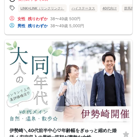
LINK×LINK（リンクリンク）
ハイステータス
40代向け
群馬県
女性
残りわずか
38〜49歳
500円
男性
残りわずか
38〜49歳
5,000円
伊勢崎＼40代前半中心♡年齢幅をぎゅっと縮めた婚