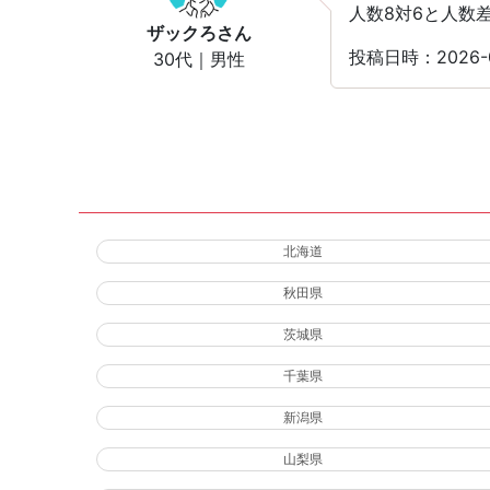
人数8対6と人数
ザックろ
さん
投稿日時：2026-
30代｜男性
北海道
秋田県
茨城県
千葉県
新潟県
山梨県