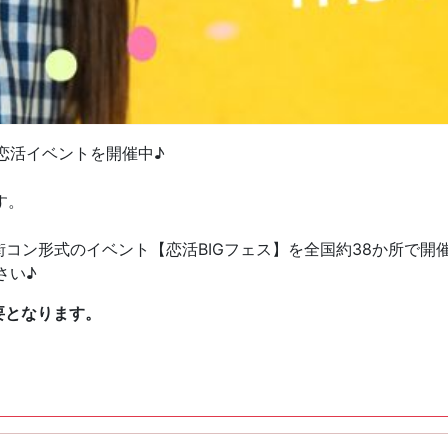
恋活イベントを開催中♪
す。
街コン形式のイベント【恋活BIGフェス】を全国約38か所で開
さい♪
要となります。