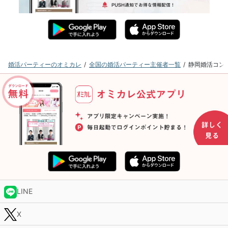
婚活パーティーのオミカレ
全国の婚活パーティー主催者一覧
静岡婚活コン
LINE
X