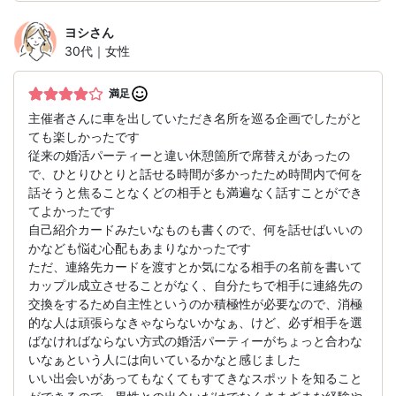
ヨシ
さん
30代｜女性
満足
主催者さんに車を出していただき名所を巡る企画でしたがと
ても楽しかったです
従来の婚活パーティーと違い休憩箇所で席替えがあったの
で、ひとりひとりと話せる時間が多かったため時間内で何を
話そうと焦ることなくどの相手とも満遍なく話すことができ
てよかったです
自己紹介カードみたいなものも書くので、何を話せばいいの
かなども悩む心配もあまりなかったです
ただ、連絡先カードを渡すとか気になる相手の名前を書いて
カップル成立させることがなく、自分たちで相手に連絡先の
交換をするため自主性というのか積極性が必要なので、消極
的な人は頑張らなきゃならないかなぁ、けど、必ず相手を選
ばなければならない方式の婚活パーティーがちょっと合わな
いなぁという人には向いているかなと感じました
いい出会いがあってもなくてもすてきなスポットを知ること