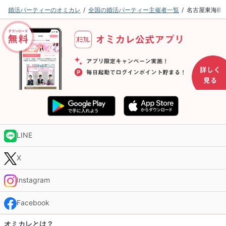
婚活パーティーのオミカレ
全国の婚活パーティー主催者一覧
名古屋東海街
LINE
X
Instagram
Facebook
オミカレとは？