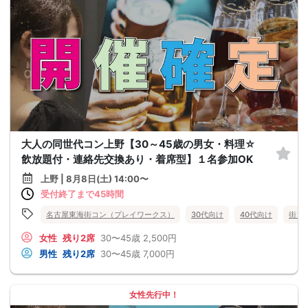
大人の同世代コン上野【30～45歳の男女・料理☆
飲放題付・連絡先交換あり・着席型】１名参加OK
上野 | 8月8日(土) 14:00〜
受付終了まで45時間
名古屋東海街コン（プレイワークス）
30代向け
40代向け
街コ
女性
残り2席
30〜45歳
2,500円
男性
残り2席
30〜45歳
7,000円
女性先行中！