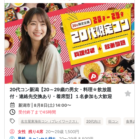
20代コン新潟【20～29歳の男女・料理☆飲放題
付・連絡先交換あり・着席型】１名参加も大歓迎
新潟市 | 8月8日(土) 14:00〜
受付終了まで45時間
名古屋東海街コン（プレイワークス）
20代向け
街コン
食事あ
女性
残り4席
20〜29歳
1,500円
男性
キャンセル待ち
20〜29歳
8,500円