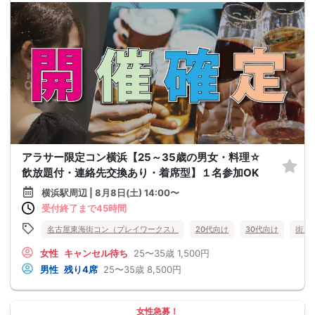
アラサー限定コン横浜【25～35歳の男女・料理☆
飲放題付・連絡先交換あり・着席型】１名参加OK
横浜駅周辺 | 8月8日(土) 14:00〜
受付終了まで45時間
名古屋東海街コン（プレイワークス）
20代向け
30代向け
街コ
女性
キャンセル待ち
25〜35歳
1,500円
男性
残り4席
25〜35歳
8,500円
女性急募！