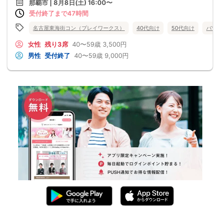
那覇市 | 8月8日(土) 16:00〜
受付終了まで47時間
名古屋東海街コン（プレイワークス）
40代向け
50代向け
バツ
女性
残り3席
40〜59歳
3,500円
男性
受付終了
40〜59歳
9,000円