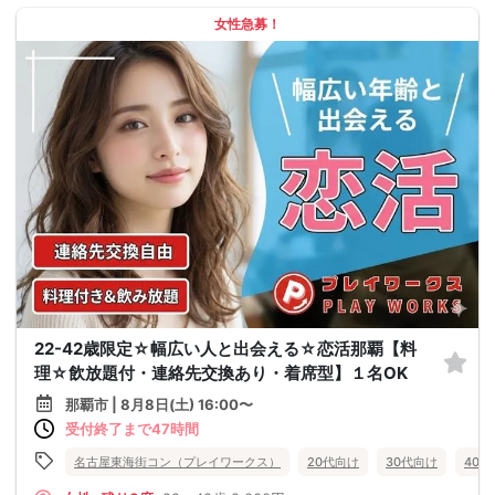
女性急募！
22-42歳限定☆幅広い人と出会える☆恋活那覇【料
理☆飲放題付・連絡先交換あり・着席型】１名OK
那覇市 | 8月8日(土) 16:00〜
受付終了まで47時間
名古屋東海街コン（プレイワークス）
20代向け
30代向け
40