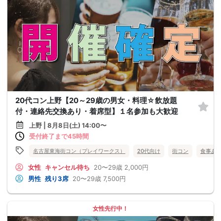
20代コン上野【20～29歳の男女・料理☆飲放題
付・連絡先交換あり・着席型】１名参加も大歓迎
上野 | 8月8日(土) 14:00〜
受付終了まで45時間
名古屋東海街コン（プレイワークス）
20代向け
街コン
食事あ
女性
キャンセル待ち
20〜29歳
2,000円
男性
残り3席
20〜29歳
7,500円
女性先行中！