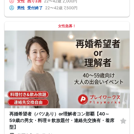
女性
残り3席
22〜42歳
2,000円
男性
受付終了
22〜42歳
7,500円
女性急募！
再婚希望者（バツあり）or理解者コン那覇【40～
59歳の男女・料理☆飲放題付・連絡先交換有・着席
型】