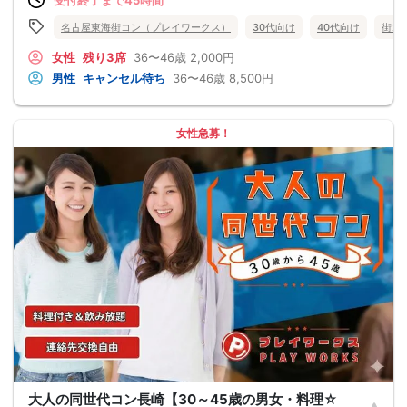
名古屋東海街コン（プレイワークス）
30代向け
40代向け
街コ
女性
残り3席
36〜46歳
2,000円
男性
キャンセル待ち
36〜46歳
8,500円
女性急募！
大人の同世代コン長崎【30～45歳の男女・料理☆