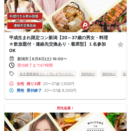
平成生まれ限定コン新潟【20～37歳の男女・料理
☆飲放題付・連絡先交換あり・着席型】１名参加
OK
新潟市 | 8月8日(土) 16:00〜
受付終了まで47時間
名古屋東海街コン（プレイワークス）
20代向け
30代向け
街コ
女性
残り3席
20〜37歳
1,500円
男性
受付終了
20〜37歳
8,500円
男性急募！