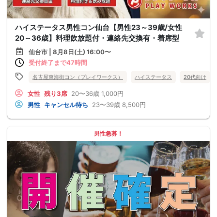
ハイステータス男性コン仙台【男性23～39歳/女性
20～36歳】料理飲放題付・連絡先交換有・着席型
仙台市 | 8月8日(土) 16:00〜
受付終了まで47時間
名古屋東海街コン（プレイワークス）
ハイステータス
20代向け
女性
残り3席
20〜36歳
1,000円
男性
キャンセル待ち
23〜39歳
8,500円
男性急募！