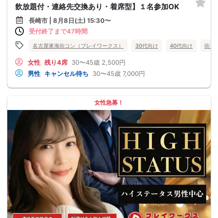
飲放題付・連絡先交換あり・着席型】１名参加OK
長崎市 | 8月8日(土) 15:30〜
受付終了まで47時間
名古屋東海街コン（プレイワークス）
30代向け
40代向け
街コ
女性
残り4席
30〜45歳
2,500円
男性
キャンセル待ち
30〜45歳
7,000円
女性急募！