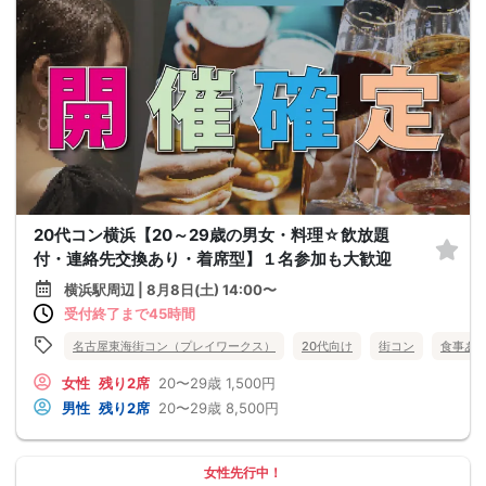
20代コン横浜【20～29歳の男女・料理☆飲放題
付・連絡先交換あり・着席型】１名参加も大歓迎
横浜駅周辺 | 8月8日(土) 14:00〜
受付終了まで45時間
名古屋東海街コン（プレイワークス）
20代向け
街コン
食事あ
女性
残り2席
20〜29歳
1,500円
男性
残り2席
20〜29歳
8,500円
女性先行中！