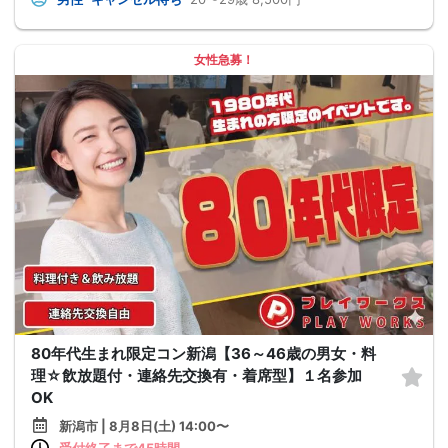
女性急募！
80年代生まれ限定コン新潟【36～46歳の男女・料
理☆飲放題付・連絡先交換有・着席型】１名参加
OK
新潟市 | 8月8日(土) 14:00〜
受付終了まで45時間