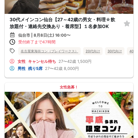
30代メインコン仙台【27～42歳の男女・料理☆飲
放題付・連絡先交換あり・着席型】１名参加OK
仙台市 | 8月8日(土) 16:00〜
受付終了まで47時間
名古屋東海街コン（プレイワークス）
20代向け
30代向け
40
女性
キャンセル待ち
27〜42歳
1,500円
男性
残り5席
27〜42歳
8,000円
女性急募！