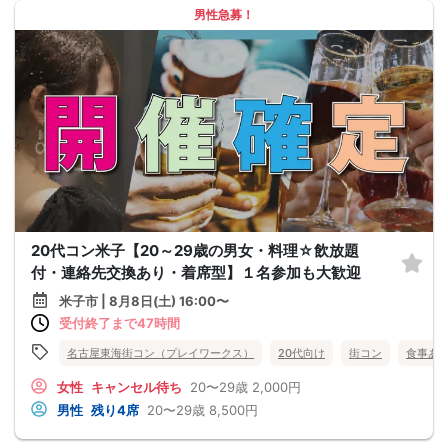
男性急募！
20代コン米子【20～29歳の男女・料理☆飲放題
付・連絡先交換あり・着席型】１名参加も大歓迎
米子市 | 8月8日(土) 16:00〜
受付終了まで47時間
名古屋東海街コン（プレイワークス）
20代向け
街コン
食事あ
女性
キャンセル待ち
20〜29歳
2,000円
男性
残り4席
20〜29歳
8,500円