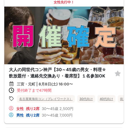
女性先行中！
大人の同世代コン神戸【30～45歳の男女・料理☆
飲放題付・連絡先交換あり・着席型】１名参加OK
三宮・元町 | 8月8日(土) 16:00〜
受付終了まで47時間
名古屋東海街コン（プレイワークス）
30代向け
40代向け
街コ
女性
残り2席
30〜45歳
2,500円
男性
残り2席
30〜45歳
7,000円