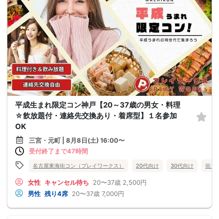
平成生まれ限定コン神戸【20～37歳の男女・料理
☆飲放題付・連絡先交換あり・着席型】１名参加
OK
三宮・元町 | 8月8日(土) 16:00〜
受付終了まで47時間
名古屋東海街コン（プレイワークス）
20代向け
30代向け
街コ
女性
キャンセル待ち
20〜37歳
2,500円
男性
残り4席
20〜37歳
7,000円