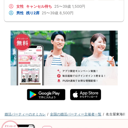
女性
キャンセル待ち
25〜39歳
1,500円
男性
残り2席
25〜39歳
8,500円
婚活パーティーのオミカレ
全国の婚活パーティー主催者一覧
名古屋東海街