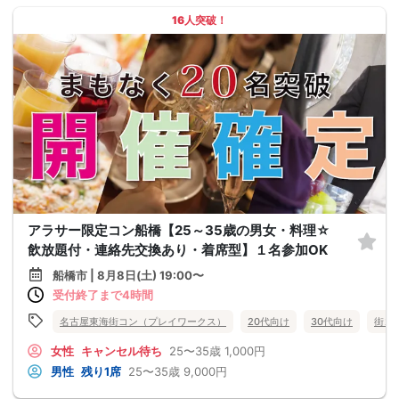
16人突破！
アラサー限定コン船橋【25～35歳の男女・料理☆
飲放題付・連絡先交換あり・着席型】１名参加OK
船橋市 | 8月8日(土) 19:00〜
受付終了まで4時間
名古屋東海街コン（プレイワークス）
20代向け
30代向け
街コ
女性
キャンセル待ち
25〜35歳
1,000円
男性
残り1席
25〜35歳
9,000円