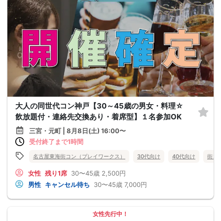
大人の同世代コン神戸【30～45歳の男女・料理☆
飲放題付・連絡先交換あり・着席型】１名参加OK
三宮・元町 | 8月8日(土) 16:00〜
受付終了まで1時間
名古屋東海街コン（プレイワークス）
30代向け
40代向け
街コ
女性
残り1席
30〜45歳
2,500円
男性
キャンセル待ち
30〜45歳
7,000円
女性先行中！