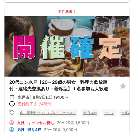
男性急募！
20代コン水戸【20～29歳の男女・料理☆飲放題
付・連絡先交換あり・着席型】１名参加も大歓迎
水戸市 | 8月8日(土) 19:00〜
受付終了まで4時間
名古屋東海街コン（プレイワークス）
20代向け
街コン
食事あ
女性
キャンセル待ち
20〜29歳
1,500円
男性
残り4席
20〜29歳
9,000円