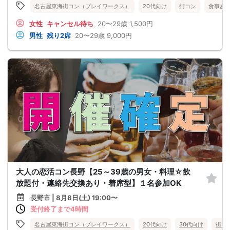
名古屋東海街コン（プレイワークス）
20代向け
街コン
食事あ
女性
キャンセル待ち
20〜29歳
1,500円
男性
残り2席
20〜29歳
9,000円
大人の恋活コン長野【25～39歳の男女・料理☆飲
放題付・連絡先交換あり・着席型】１名参加OK
長野市 | 8月8日(土) 19:00〜
受付終了まで4時間
名古屋東海街コン（プレイワークス）
20代向け
30代向け
街コ