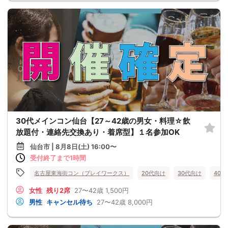
30代メインコン仙台【27～42歳の男女・料理☆飲
放題付・連絡先交換あり・着席型】１名参加OK
仙台市 | 8月8日(土) 16:00〜
受付終了まで1時間
名古屋東海街コン（プレイワークス）
20代向け
30代向け
40
女性
残り2席
27〜42歳
1,500円
男性
キャンセル待ち
27〜42歳
8,000円