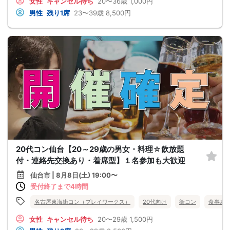
女性
キャンセル待ち
20〜36歳
1,000円
男性
残り1席
23〜39歳
8,500円
20代コン仙台【20～29歳の男女・料理☆飲放題
付・連絡先交換あり・着席型】１名参加も大歓迎
仙台市 | 8月8日(土) 19:00〜
受付終了まで4時間
名古屋東海街コン（プレイワークス）
20代向け
街コン
食事あ
女性
キャンセル待ち
20〜29歳
1,500円