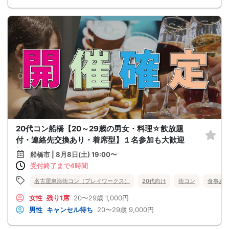
20代コン船橋【20～29歳の男女・料理☆飲放題
付・連絡先交換あり・着席型】１名参加も大歓迎
船橋市 | 8月8日(土) 19:00〜
受付終了まで4時間
名古屋東海街コン（プレイワークス）
20代向け
街コン
食事あ
女性
残り1席
20〜29歳
1,000円
男性
キャンセル待ち
20〜29歳
9,000円