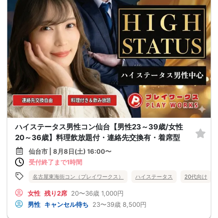
ハイステータス男性コン仙台【男性23～39歳/女性
20～36歳】料理飲放題付・連絡先交換有・着席型
仙台市 | 8月8日(土) 16:00〜
受付終了まで1時間
名古屋東海街コン（プレイワークス）
ハイステータス
20代向け
女性
残り2席
20〜36歳
1,000円
男性
キャンセル待ち
23〜39歳
8,500円