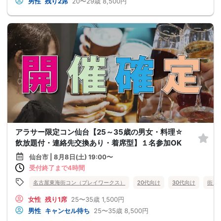
男性
残り2席
20〜29歳
8,500円
アラサー限定コン仙台【25～35歳の男女・料理☆
飲放題付・連絡先交換あり・着席型】１名参加OK
仙台市 | 8月8日(土) 19:00〜
受付終了まで4時間
名古屋東海街コン（プレイワークス）
20代向け
30代向け
街コ
女性
残り1席
25〜35歳
1,500円
男性
キャンセル待ち
25〜35歳
8,500円