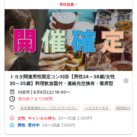
男性急募！
トヨタ関連男性限定コン刈谷【男性24～38歳/女性
20～35歳】料理飲放題付・連絡先交換有・着席型
刈谷市 | 8月8日(土) 18:00〜
受付終了まで3時間
名古屋東海街コン（プレイワークス）
ハイステータス
20代向け
女性
キャンセル待ち
20〜35歳
2,000円
男性
受付中
24〜38歳
7,500円