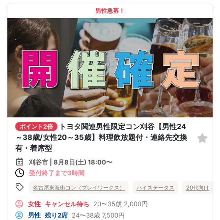
男性急募！
トヨタ関連男性限定コン刈谷【男性24
ポイント2倍
～38歳/女性20～35歳】料理飲放題付・連絡先交換
有・着席型
刈谷市 | 8月8日(土) 18:00〜
受付終了まで3時間
名古屋東海街コン（プレイワークス）
ハイステータス
20代向け
女性
キャンセル待ち
20〜35歳
2,000円
男性
残り2席
24〜38歳
7,500円