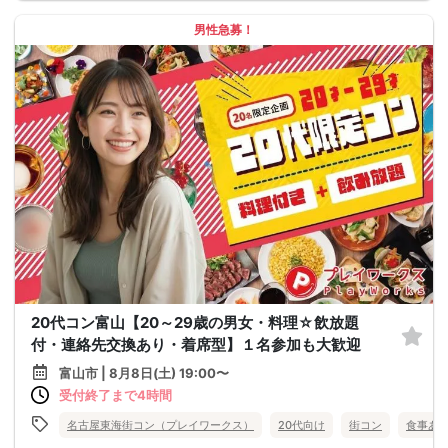
男性急募！
20代コン富山【20～29歳の男女・料理☆飲放題
付・連絡先交換あり・着席型】１名参加も大歓迎
富山市 | 8月8日(土) 19:00〜
受付終了まで4時間
名古屋東海街コン（プレイワークス）
20代向け
街コン
食事あ