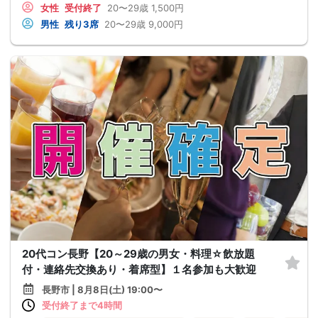
女性
受付終了
20〜29歳
1,500円
男性
残り3席
20〜29歳
9,000円
20代コン長野【20～29歳の男女・料理☆飲放題
付・連絡先交換あり・着席型】１名参加も大歓迎
長野市 | 8月8日(土) 19:00〜
受付終了まで4時間