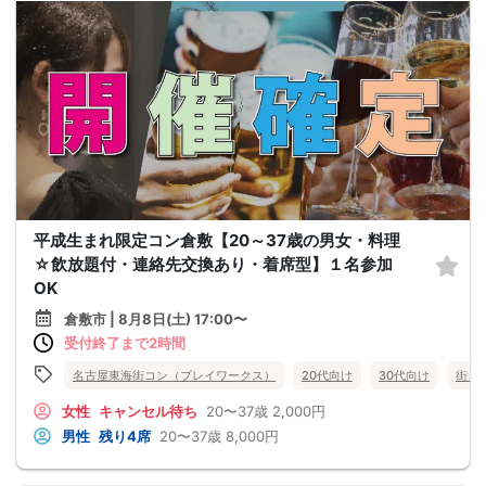
平成生まれ限定コン倉敷【20～37歳の男女・料理
☆飲放題付・連絡先交換あり・着席型】１名参加
OK
倉敷市 | 8月8日(土) 17:00〜
受付終了まで2時間
名古屋東海街コン（プレイワークス）
20代向け
30代向け
街コ
女性
キャンセル待ち
20〜37歳
2,000円
男性
残り4席
20〜37歳
8,000円