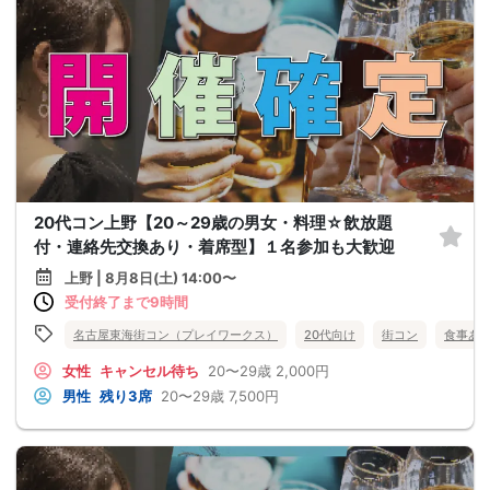
20代コン上野【20～29歳の男女・料理☆飲放題
付・連絡先交換あり・着席型】１名参加も大歓迎
上野 | 8月8日(土) 14:00〜
受付終了まで9時間
名古屋東海街コン（プレイワークス）
20代向け
街コン
食事あ
女性
キャンセル待ち
20〜29歳
2,000円
男性
残り3席
20〜29歳
7,500円