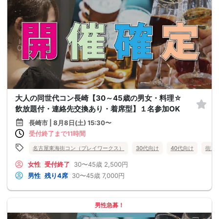
大人の同世代コン長崎【30～45歳の男女・料理☆
飲放題付・連絡先交換あり・着席型】１名参加OK
長崎市 | 8月8日(土) 15:30〜
受付終了まで11時間
名古屋東海街コン（プレイワークス）
30代向け
40代向け
街コ
女性
受付終了
30〜45歳
2,500円
男性
残り4席
30〜45歳
7,000円
男性急募！