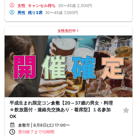
女性
キャンセル待ち
30〜45歳
2,500円
男性
残り3席
30〜45歳
7,000円
女性先行中！
平成生まれ限定コン倉敷【20～37歳の男女・料理
☆飲放題付・連絡先交換あり・着席型】１名参加
OK
倉敷市 | 8月8日(土) 17:00〜
受付終了まで12時間