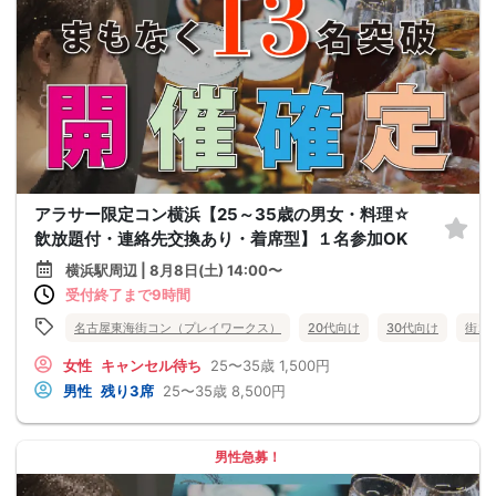
アラサー限定コン横浜【25～35歳の男女・料理☆
飲放題付・連絡先交換あり・着席型】１名参加OK
横浜駅周辺 | 8月8日(土) 14:00〜
受付終了まで9時間
名古屋東海街コン（プレイワークス）
20代向け
30代向け
街コ
女性
キャンセル待ち
25〜35歳
1,500円
男性
残り3席
25〜35歳
8,500円
男性急募！