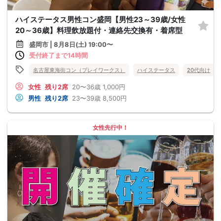
ハイステータス男性コン盛岡【男性23～39歳/女性
20～36歳】料理飲放題付・連絡先交換有・着席型
盛岡市 | 8月8日(土) 19:00〜
受付終了まで14時間
名古屋東海街コン（プレイワークス）
ハイステータス
20代向け
女性
残り2席
20〜36歳
1,000円
男性
残り2席
23〜39歳
8,500円
女性先行中！