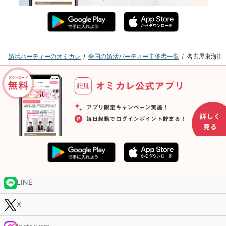
婚活パーティーのオミカレ
全国の婚活パーティー主催者一覧
名古屋東海街
LINE
X