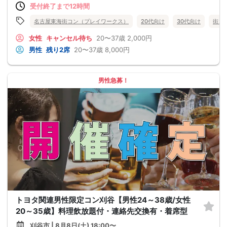
受付終了まで12時間
名古屋東海街コン（プレイワークス）
20代向け
30代向け
街コ
女性
キャンセル待ち
20〜37歳
2,000円
男性
残り2席
20〜37歳
8,000円
男性急募！
トヨタ関連男性限定コン刈谷【男性24～38歳/女性
20～35歳】料理飲放題付・連絡先交換有・着席型
刈谷市 | 8月8日(土) 18:00〜