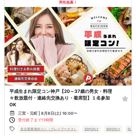
男性急募！
平成生まれ限定コン神戸【20～37歳の男女・料理
☆飲放題付・連絡先交換あり・着席型】１名参加
OK
三宮・元町 | 8月8日(土) 16:00〜
受付終了まで11時間
名古屋東海街コン（プレイワークス）
20代向け
30代向け
街コ