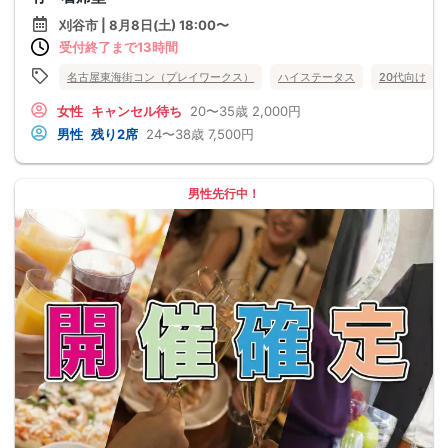
刈谷市 | 8月8日(土) 18:00〜
受付終了まで13時間
名古屋東海街コン（プレイワークス）
ハイステータス
20代向け
女性
キャンセル待ち
20〜35歳
2,000円
男性
残り2席
24〜38歳
7,500円
男性先行中！