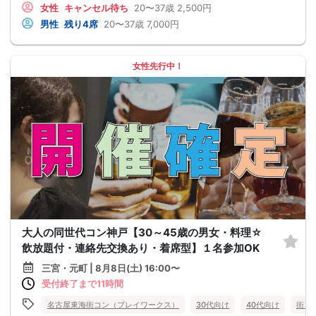
女性
キャンセル待ち
20〜37歳
2,500円
男性
残り4席
20〜37歳
7,000円
女性先行中！
大人の同世代コン神戸【30～45歳の男女・料理☆
飲放題付・連絡先交換あり・着席型】１名参加OK
三宮・元町 | 8月8日(土) 16:00〜
受付終了まで11時間
名古屋東海街コン（プレイワークス）
30代向け
40代向け
街コ