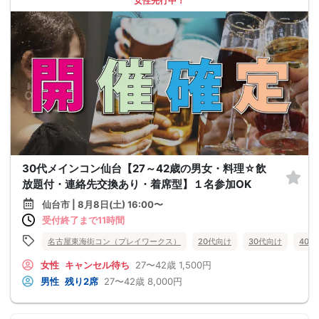
女性先行中！
30代メインコン仙台【27～42歳の男女・料理☆飲
放題付・連絡先交換あり・着席型】１名参加OK
仙台市 | 8月8日(土) 16:00〜
受付終了まで11時間
名古屋東海街コン（プレイワークス）
20代向け
30代向け
40
女性
キャンセル待ち
27〜42歳
1,500円
男性
残り2席
27〜42歳
8,000円