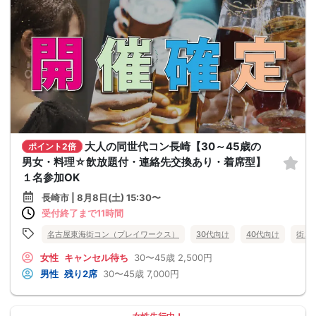
大人の同世代コン長崎【30～45歳の
ポイント2倍
男女・料理☆飲放題付・連絡先交換あり・着席型】
１名参加OK
長崎市 | 8月8日(土) 15:30〜
受付終了まで11時間
名古屋東海街コン（プレイワークス）
30代向け
40代向け
街コ
女性
キャンセル待ち
30〜45歳
2,500円
男性
残り2席
30〜45歳
7,000円