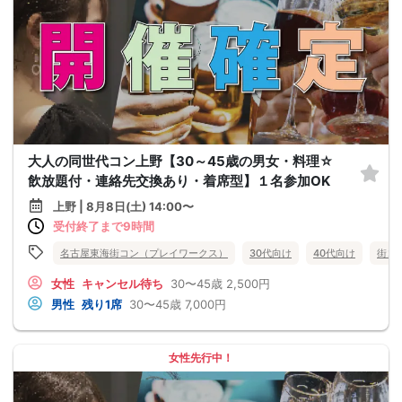
大人の同世代コン上野【30～45歳の男女・料理☆
飲放題付・連絡先交換あり・着席型】１名参加OK
上野 | 8月8日(土) 14:00〜
受付終了まで9時間
名古屋東海街コン（プレイワークス）
30代向け
40代向け
街コ
女性
キャンセル待ち
30〜45歳
2,500円
男性
残り1席
30〜45歳
7,000円
女性先行中！