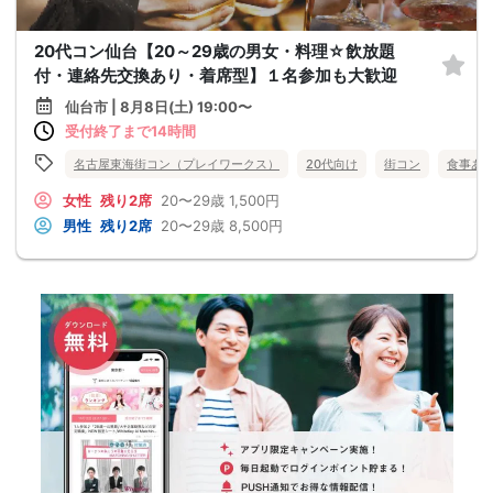
20代コン仙台【20～29歳の男女・料理☆飲放題
付・連絡先交換あり・着席型】１名参加も大歓迎
仙台市 | 8月8日(土) 19:00〜
受付終了まで14時間
名古屋東海街コン（プレイワークス）
20代向け
街コン
食事あ
女性
残り2席
20〜29歳
1,500円
男性
残り2席
20〜29歳
8,500円