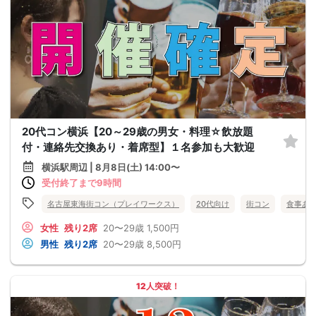
20代コン横浜【20～29歳の男女・料理☆飲放題
付・連絡先交換あり・着席型】１名参加も大歓迎
横浜駅周辺 | 8月8日(土) 14:00〜
受付終了まで9時間
名古屋東海街コン（プレイワークス）
20代向け
街コン
食事あ
女性
残り2席
20〜29歳
1,500円
男性
残り2席
20〜29歳
8,500円
12人突破！