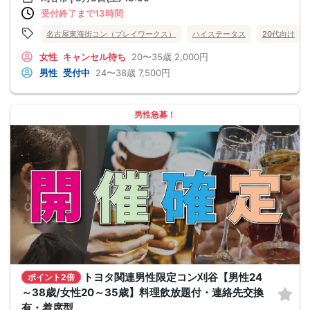
受付終了まで13時間
名古屋東海街コン（プレイワークス）
ハイステータス
20代向け
女性
キャンセル待ち
20〜35歳
2,000円
男性
受付中
24〜38歳
7,500円
男性急募！
トヨタ関連男性限定コン刈谷【男性24
ポイント2倍
～38歳/女性20～35歳】料理飲放題付・連絡先交換
有・着席型