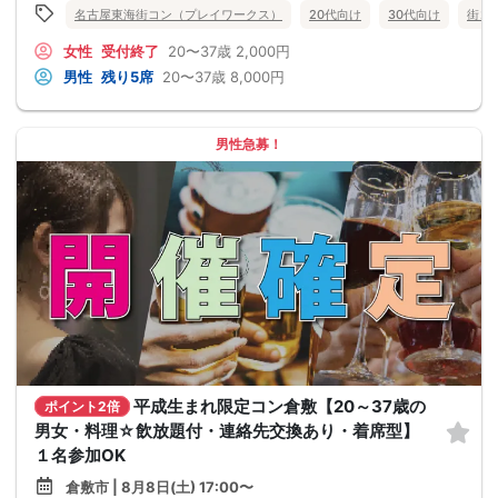
名古屋東海街コン（プレイワークス）
20代向け
30代向け
街コ
女性
受付終了
20〜37歳
2,000円
男性
残り5席
20〜37歳
8,000円
男性急募！
平成生まれ限定コン倉敷【20～37歳の
ポイント2倍
男女・料理☆飲放題付・連絡先交換あり・着席型】
１名参加OK
倉敷市 | 8月8日(土) 17:00〜