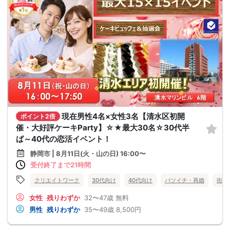
現在男性4名×女性3名【清水区初開
ポイント2倍
催・大好評ケーキParty】☆★最大30名☆30代半
ば～40代の恋活イベント！
静岡市 | 8月11日(火・山の日) 16:00〜
受付終了まで21時間
クリエイトワーク
30代向け
40代向け
バツイチ・再婚
街コ
女性
残りわずか
32〜47歳
無料
男性
残りわずか
35〜49歳
8,500円