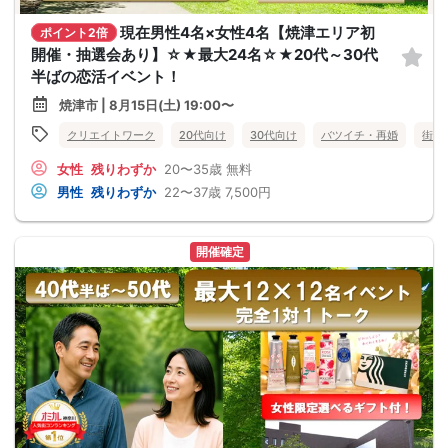
現在男性4名×女性4名【焼津エリア初
ポイント2倍
開催・抽選会あり】☆★最大24名☆★20代～30代
半ばの恋活イベント！
焼津市 | 8月15日(土) 19:00〜
クリエイトワーク
20代向け
30代向け
バツイチ・再婚
街コ
女性
残りわずか
20〜35歳
無料
男性
残りわずか
22〜37歳
7,500円
開催確定