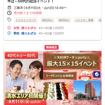
半ば～50代の恋活イベント！
三島市 | 8月11日(火・山の日) 13:30〜
受付終了まで18時間
クリエイトワーク
40代向け
50代向け
バツイチ・再婚
街コ
女性
残りわずか
43〜60歳
1,000円
男性
残りわずか
45〜62歳
7,500円
開催確定