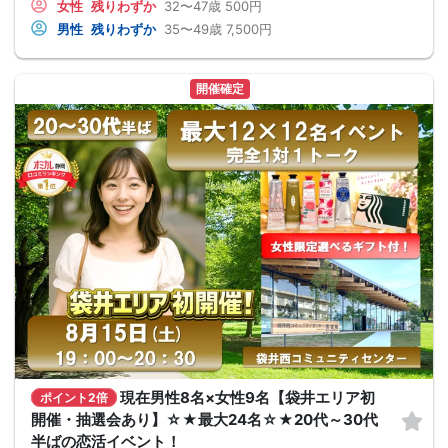
女性
残りわずか
32〜47歳
500円
男性
残りわずか
35〜49歳
7,500円
開催確定
現在男性8名×女性9名【袋井エリア初
ポイント2倍
開催・抽選会あり】☆★最大24名☆★20代～30代
半ばの恋活イベント！