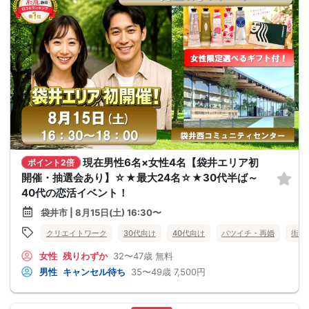
現在男性6名×女性4名【袋井エリア初
ポイント2倍
開催・抽選会あり】☆★最大24名☆★30代半ば～
40代の恋活イベント！
袋井市 | 8月15日(土) 16:30〜
クリエイトワーク
30代向け
40代向け
バツイチ・再婚
街コ
女性
残りわずか
32〜47歳
無料
男性
キャンセル待ち
35〜49歳
7,500円