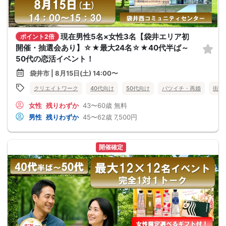
現在男性5名×女性3名【袋井エリア初
ポイント2倍
開催・抽選会あり】☆★最大24名☆★40代半ば～
50代の恋活イベント！
袋井市 | 8月15日(土) 14:00〜
クリエイトワーク
40代向け
50代向け
バツイチ・再婚
街コ
女性
残りわずか
43〜60歳
無料
男性
残りわずか
45〜62歳
7,500円
開催確定