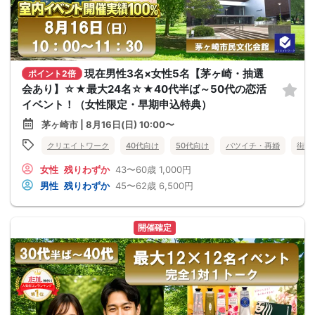
現在男性3名×女性5名【茅ヶ崎・抽選
ポイント2倍
会あり】☆★最大24名☆★40代半ば～50代の恋活
イベント！（女性限定・早期申込特典）
茅ヶ崎市 | 8月16日(日) 10:00〜
クリエイトワーク
40代向け
50代向け
バツイチ・再婚
街コ
女性
残りわずか
43〜60歳
1,000円
男性
残りわずか
45〜62歳
6,500円
開催確定