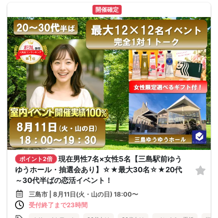
開催確定
現在男性7名×女性5名【三島駅前ゆう
ポイント2倍
ゆうホール・抽選会あり】☆★最大30名☆★20代
～30代半ばの恋活イベント！
三島市 | 8月11日(火・山の日) 18:00〜
受付終了まで23時間