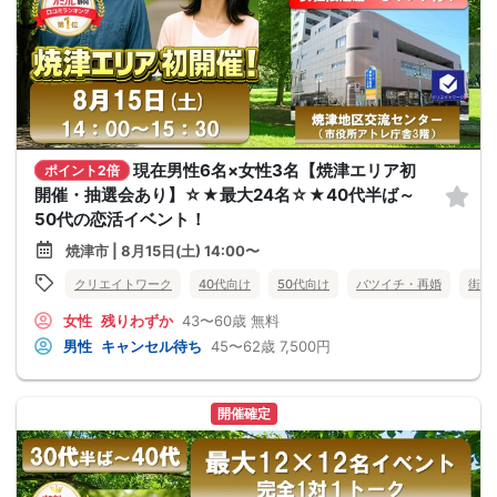
現在男性6名×女性3名【焼津エリア初
ポイント2倍
開催・抽選会あり】☆★最大24名☆★40代半ば～
50代の恋活イベント！
焼津市 | 8月15日(土) 14:00〜
クリエイトワーク
40代向け
50代向け
バツイチ・再婚
街コ
女性
残りわずか
43〜60歳
無料
男性
キャンセル待ち
45〜62歳
7,500円
開催確定