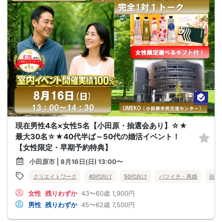
現在男性4名×女性5名【小田原・抽選会あり】☆★
最大30名☆★40代半ば～50代の婚活イベント！
【女性限定・早期予約特典】
小田原市 | 8月16日(日) 13:00〜
クリエイトワーク
40代向け
50代向け
バツイチ・再婚
街コ
女性
残りわずか
43〜60歳
1,900円
男性
残りわずか
45〜62歳
7,500円