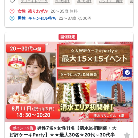
クリエイトワーク
20代向け
30代向け
バツイチ・再婚
街コ
女性
残りわずか
20〜35歳
無料
男性
キャンセル待ち
22〜37歳
7,500円
開催確定
男性7名×女性11名【清水区初開催・大
ポイント2倍
好評ケーキParty】☆★最大30名☆20代～30代半