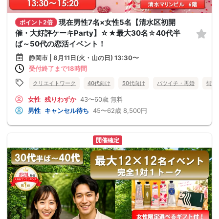
現在男性7名×女性5名【清水区初開
ポイント2倍
催・大好評ケーキParty】☆★最大30名☆40代半
ば～50代の恋活イベント！
静岡市 | 8月11日(火・山の日) 13:30〜
受付終了まで18時間
クリエイトワーク
40代向け
50代向け
バツイチ・再婚
街コ
女性
残りわずか
43〜60歳
無料
男性
キャンセル待ち
45〜62歳
8,500円
開催確定