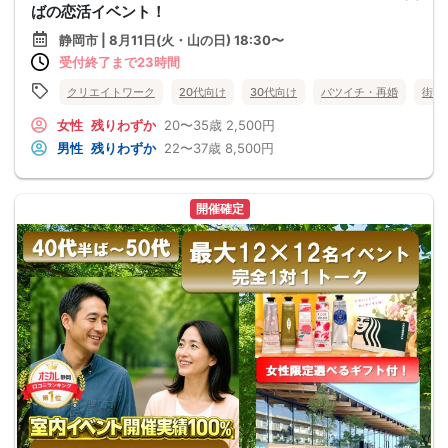
ばの恋活イベント！
静岡市 | 8月11日(火・山の日) 18:30〜
受付終了まで23時間
クリエイトワーク
20代向け
30代向け
バツイチ・再婚
街コ
女性
残りわずか
20〜35歳
2,500円
男性
残りわずか
22〜37歳
8,500円
開催確定