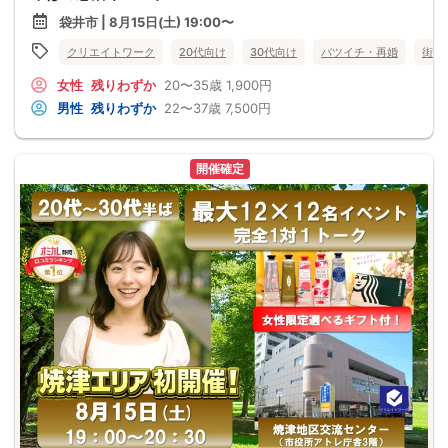
袋井市 | 8月15日(土) 19:00〜
クリエイトワーク
20代向け
30代向け
バツイチ・再婚
街コ
女性
残りわずか
20〜35歳
1,900円
男性
残りわずか
22〜37歳
7,500円
開催確定