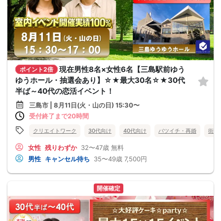
現在男性8名×女性6名【三島駅前ゆう
ポイント2倍
ゆうホール・抽選会あり】☆★最大30名☆★30代
半ば～40代の恋活イベント！
三島市 | 8月11日(火・山の日) 15:30〜
受付終了まで20時間
クリエイトワーク
30代向け
40代向け
バツイチ・再婚
街コ
女性
残りわずか
32〜47歳
無料
男性
キャンセル待ち
35〜49歳
7,500円
開催確定