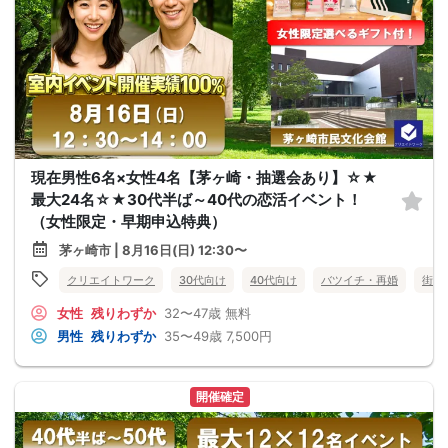
現在男性6名×女性4名【茅ヶ崎・抽選会あり】☆★
最大24名☆★30代半ば～40代の恋活イベント！
（女性限定・早期申込特典）
茅ヶ崎市 | 8月16日(日) 12:30〜
クリエイトワーク
30代向け
40代向け
バツイチ・再婚
街コ
女性
残りわずか
32〜47歳
無料
男性
残りわずか
35〜49歳
7,500円
開催確定