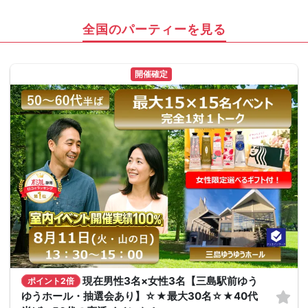
全国のパーティーを見る
開催確定
現在男性3名×女性3名【三島駅前ゆう
ポイント2倍
ゆうホール・抽選会あり】☆★最大30名☆★40代