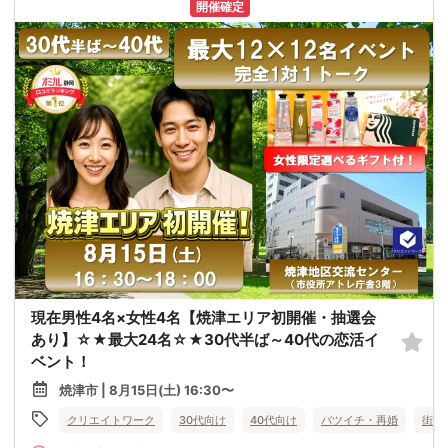
開催確定
現在男性4名×女性4名【焼津エリア初開催・抽選会
あり】☆★最大24名☆★30代半ば～40代の恋活イ
ベント！
焼津市 | 8月15日(土) 16:30〜
クリエイトワーク
30代向け
40代向け
バツイチ・再婚
街コ