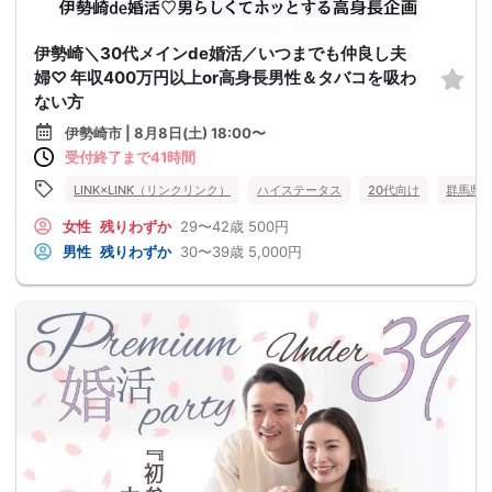
伊勢崎＼30代メインde婚活／いつまでも仲良し夫
婦♡ 年収400万円以上or高身長男性＆タバコを吸わ
ない方
伊勢崎市 | 8月8日(土) 18:00〜
受付終了まで41時間
LINK×LINK（リンクリンク）
ハイステータス
20代向け
群馬県
女性
残りわずか
29〜42歳
500円
男性
残りわずか
30〜39歳
5,000円