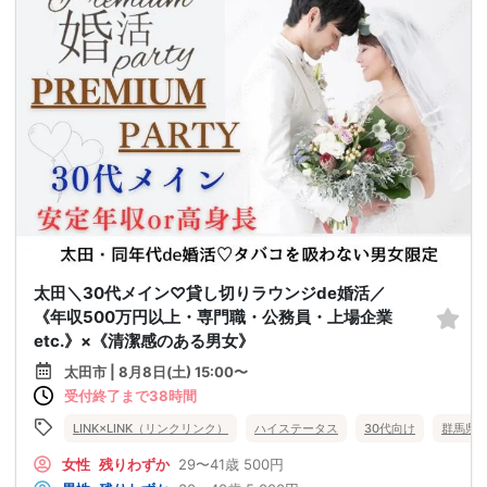
太田＼30代メイン♡貸し切りラウンジde婚活／
《年収500万円以上・専門職・公務員・上場企業
etc.》×《清潔感のある男女》
太田市 | 8月8日(土) 15:00〜
受付終了まで38時間
LINK×LINK（リンクリンク）
ハイステータス
30代向け
群馬県
女性
残りわずか
29〜41歳
500円