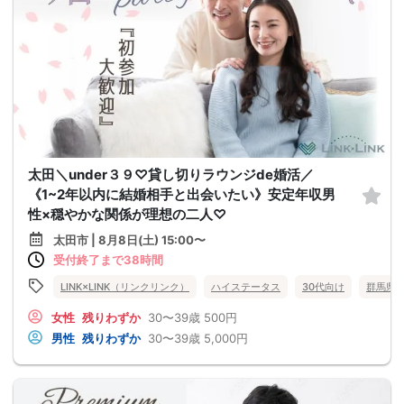
太田＼under３９♡貸し切りラウンジde婚活／
《1~2年以内に結婚相手と出会いたい》安定年収男
性×穏やかな関係が理想の二人♡
太田市 | 8月8日(土) 15:00〜
受付終了まで38時間
LINK×LINK（リンクリンク）
ハイステータス
30代向け
群馬県
女性
残りわずか
30〜39歳
500円
男性
残りわずか
30〜39歳
5,000円