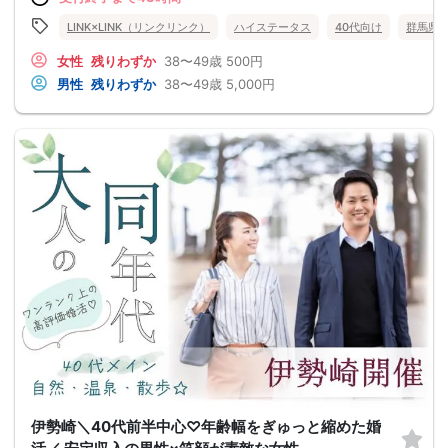
LINK×LINK（リンクリンク）
ハイステータス
40代向け
群馬県
女性
残りわずか
38〜49歳
500円
男性
残りわずか
38〜49歳
5,000円
伊勢崎＼40代前半中心♡年齢幅をぎゅっと縮めた婚