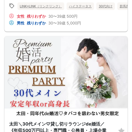
LINK×LINK（リンクリンク）
ハイステータス
30代向け
群馬県
女性
残りわずか
30〜39歳
500円
男性
残りわずか
30〜39歳
5,000円
太田＼30代メイン♡貸し切りラウンジde婚活／
《年収500万円以上・専門職・公務員・上場企業