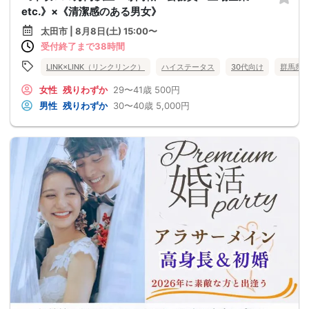
etc.》×《清潔感のある男女》
太田市 | 8月8日(土) 15:00〜
受付終了まで38時間
LINK×LINK（リンクリンク）
ハイステータス
30代向け
群馬県
女性
残りわずか
29〜41歳
500円
男性
残りわずか
30〜40歳
5,000円