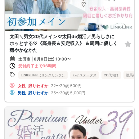
太田＼男女20代メイン♡太田de婚活／男らしさに
ホッとする♡《高身長＆安定収入》 ＆周囲に優しく
穏やかなかた
太田市 | 8月8日(土) 13:00〜
受付終了まで36時間
LINK×LINK（リンクリンク）
ハイステータス
20代向け
群馬県
女性
残りわずか
22〜29歳
500円
男性
残りわずか
25〜30歳
5,000円