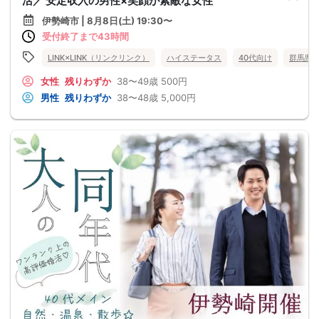
活／ 安定収入の男性×笑顔が素敵な女性
伊勢崎市 | 8月8日(土) 19:30〜
受付終了まで43時間
LINK×LINK（リンクリンク）
ハイステータス
40代向け
群馬県
女性
残りわずか
38〜49歳
500円
男性
残りわずか
38〜48歳
5,000円