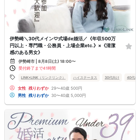
伊勢崎＼30代メイン♡式場de婚活／《年収500万
円以上・専門職・公務員・上場企業etc.》×《清潔
感のある男女》
伊勢崎市 | 8月8日(土) 18:00〜
受付終了まで41時間
LINK×LINK（リンクリンク）
ハイステータス
30代向け
40代向
女性
残りわずか
29〜40歳
500円
男性
残りわずか
30〜40歳
5,000円