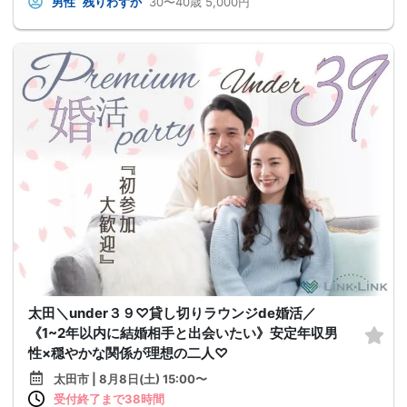
男性
残りわずか
30〜40歳
5,000円
太田＼under３９♡貸し切りラウンジde婚活／
《1~2年以内に結婚相手と出会いたい》安定年収男
性×穏やかな関係が理想の二人♡
太田市 | 8月8日(土) 15:00〜
受付終了まで38時間