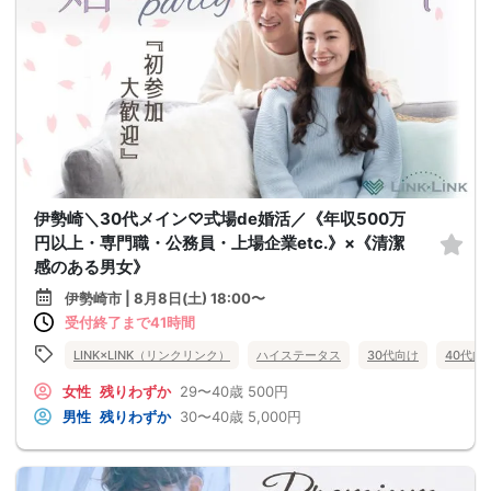
伊勢崎＼30代メイン♡式場de婚活／《年収500万
円以上・専門職・公務員・上場企業etc.》×《清潔
感のある男女》
伊勢崎市 | 8月8日(土) 18:00〜
受付終了まで41時間
LINK×LINK（リンクリンク）
ハイステータス
30代向け
40代向
女性
残りわずか
29〜40歳
500円
男性
残りわずか
30〜40歳
5,000円