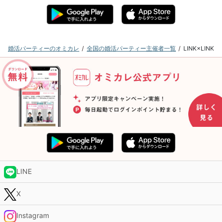
婚活パーティーのオミカレ
全国の婚活パーティー主催者一覧
LINK×LI
LINE
X
Instagram