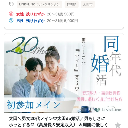
LINK×LINK（リンクリンク）
群馬県
太田市
女性
残りわずか
20〜31歳
500円
男性
残りわずか
20〜31歳
5,000円
太田＼男女20代メイン♡太田de婚活／男らしさに
ホッとする♡《高身長＆安定収入》 ＆周囲に優しく