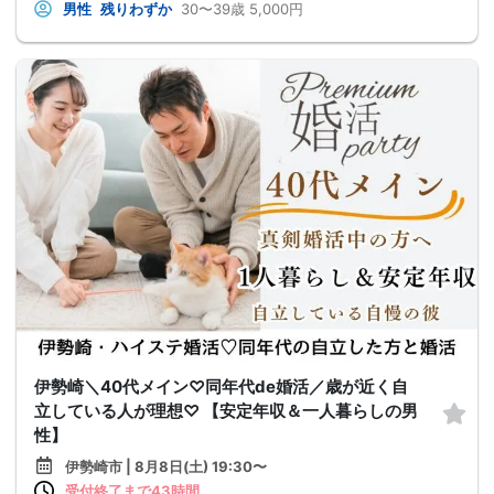
男性
残りわずか
30〜39歳
5,000円
伊勢崎＼40代メイン♡同年代de婚活／歳が近く自
立している人が理想♡ 【安定年収＆一人暮らしの男
性】
伊勢崎市 | 8月8日(土) 19:30〜
受付終了まで43時間