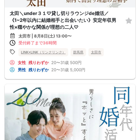
太田＼under３１♡貸し切りラウンジde婚活／
《1~2年以内に結婚相手と出会いたい》安定年収男
性×穏やかな関係が理想の二人♡
太田市 | 8月8日(土) 13:00〜
受付終了まで36時間
LINK×LINK（リンクリンク）
群馬県
太田市
女性
残りわずか
20〜31歳
500円
男性
残りわずか
20〜31歳
5,000円