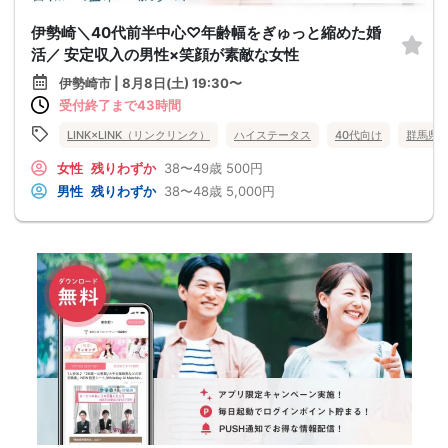
伊勢崎＼40代前半中心♡年齢幅をぎゅっと縮めた婚
活／ 安定収入の男性×笑顔が素敵な女性
伊勢崎市 | 8月8日(土) 19:30〜
受付終了まで43時間
LINK×LINK（リンクリンク）
ハイステータス
40代向け
群馬県
女性
残りわずか
38〜49歳
500円
男性
残りわずか
38〜48歳
5,000円