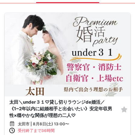
太田＼under３１♡貸し切りラウンジde婚活／
《1~2年以内に結婚相手と出会いたい》安定年収男
性×穏やかな関係が理想の二人♡
太田市 | 8月8日(土) 13:00〜
受付終了まで36時間