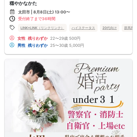
穏やかなかた
太田市 | 8月8日(土) 13:00〜
受付終了まで36時間
LINK×LINK（リンクリンク）
ハイステータス
20代向け
群馬県
女性
残りわずか
22〜29歳
500円
男性
残りわずか
25〜30歳
5,000円