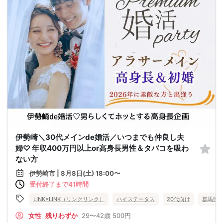
伊勢崎＼30代メインde婚活／いつまでも仲良し夫
婦♡ 年収400万円以上or高身長男性＆タバコを吸わ
ない方
伊勢崎市 | 8月8日(土) 18:00〜
受付終了まで41時間
LINK×LINK（リンクリンク）
ハイステータス
20代向け
群馬県
女性
残りわずか
29〜42歳
500円