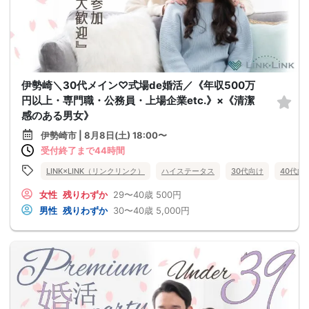
伊勢崎＼30代メイン♡式場de婚活／《年収500万
円以上・専門職・公務員・上場企業etc.》×《清潔
感のある男女》
伊勢崎市 | 8月8日(土) 18:00〜
受付終了まで44時間
LINK×LINK（リンクリンク）
ハイステータス
30代向け
40代向
女性
残りわずか
29〜40歳
500円
男性
残りわずか
30〜40歳
5,000円