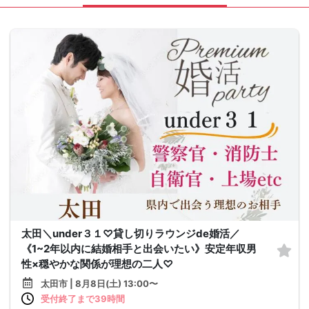
太田＼under３１♡貸し切りラウンジde婚活／
《1~2年以内に結婚相手と出会いたい》安定年収男
性×穏やかな関係が理想の二人♡
太田市 | 8月8日(土) 13:00〜
受付終了まで39時間