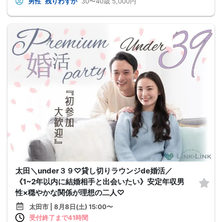
男性
残りわずか
30〜40歳
5,000円
太田＼under３９♡貸し切りラウンジde婚活／
《1~2年以内に結婚相手と出会いたい》安定年収男
性×穏やかな関係が理想の二人♡
太田市 | 8月8日(土) 15:00〜
受付終了まで41時間