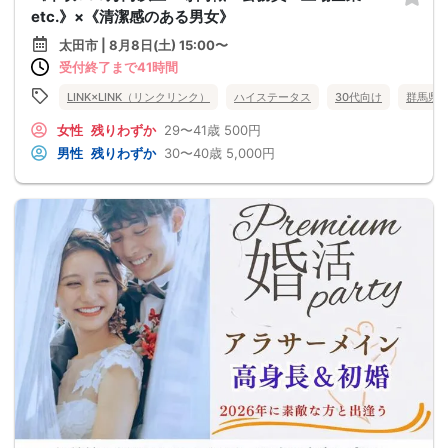
etc.》×《清潔感のある男女》
太田市 | 8月8日(土) 15:00〜
受付終了まで41時間
LINK×LINK（リンクリンク）
ハイステータス
30代向け
群馬県
女性
残りわずか
29〜41歳
500円
男性
残りわずか
30〜40歳
5,000円