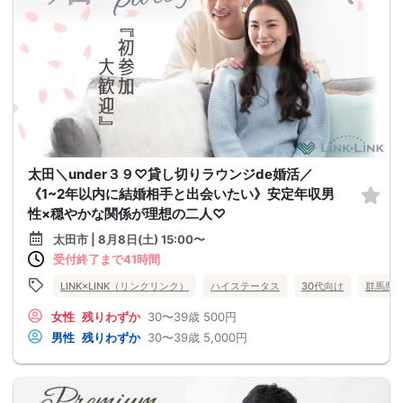
太田＼under３９♡貸し切りラウンジde婚活／
《1~2年以内に結婚相手と出会いたい》安定年収男
性×穏やかな関係が理想の二人♡
太田市 | 8月8日(土) 15:00〜
受付終了まで41時間
LINK×LINK（リンクリンク）
ハイステータス
30代向け
群馬県
女性
残りわずか
30〜39歳
500円
男性
残りわずか
30〜39歳
5,000円