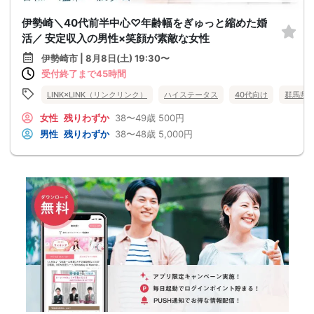
伊勢崎＼40代前半中心♡年齢幅をぎゅっと縮めた婚
活／ 安定収入の男性×笑顔が素敵な女性
伊勢崎市 | 8月8日(土) 19:30〜
受付終了まで45時間
LINK×LINK（リンクリンク）
ハイステータス
40代向け
群馬県
女性
残りわずか
38〜49歳
500円
男性
残りわずか
38〜48歳
5,000円