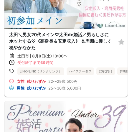
太田＼男女20代メイン♡太田de婚活／男らしさに
ホッとする♡《高身長＆安定収入》 ＆周囲に優しく
穏やかなかた
太田市 | 8月8日(土) 13:00〜
受付終了まで39時間
LINK×LINK（リンクリンク）
ハイステータス
20代向け
群馬県
女性
残りわずか
22〜29歳
500円
男性
残りわずか
25〜30歳
5,000円