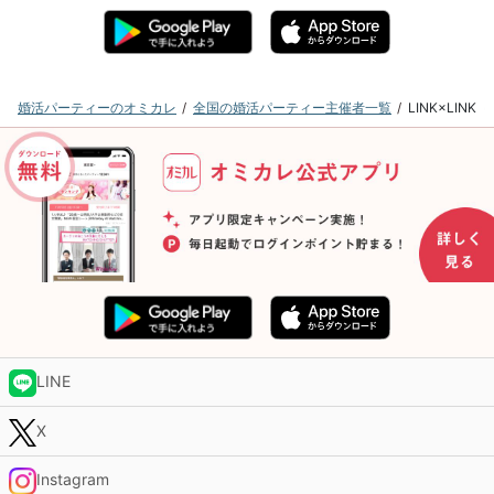
婚活パーティーのオミカレ
全国の婚活パーティー主催者一覧
LINK×LI
LINE
X
Instagram