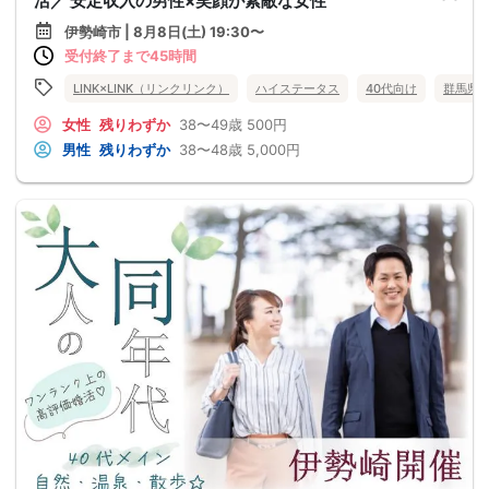
活／ 安定収入の男性×笑顔が素敵な女性
伊勢崎市 | 8月8日(土) 19:30〜
受付終了まで45時間
LINK×LINK（リンクリンク）
ハイステータス
40代向け
群馬県
女性
残りわずか
38〜49歳
500円
男性
残りわずか
38〜48歳
5,000円