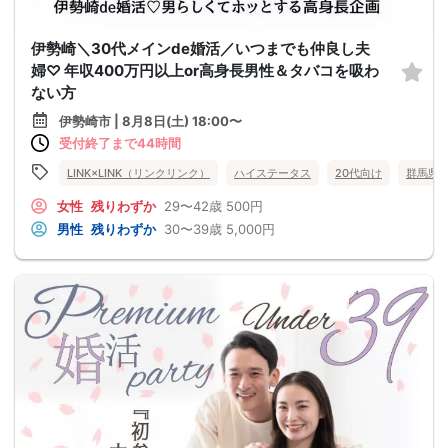
伊勢崎＼30代メインde婚活／いつまでも仲良し夫
婦♡ 年収400万円以上or高身長男性＆タバコを吸わ
ない方
伊勢崎市 | 8月8日(土) 18:00〜
受付終了まで44時間
LINK×LINK（リンクリンク）
ハイステータス
20代向け
群馬県
女性
残りわずか
29〜42歳
500円
男性
残りわずか
30〜39歳
5,000円