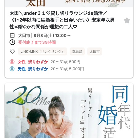
太田＼under３１♡貸し切りラウンジde婚活／
《1~2年以内に結婚相手と出会いたい》安定年収男
性×穏やかな関係が理想の二人♡
太田市 | 8月8日(土) 13:00〜
受付終了まで39時間
LINK×LINK（リンクリンク）
群馬県
太田市
女性
残りわずか
20〜31歳
500円
男性
残りわずか
20〜31歳
5,000円