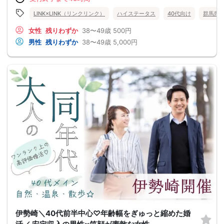
LINK×LINK（リンクリンク）
ハイステータス
40代向け
群馬県
女性
残りわずか
38〜49歳
500円
男性
残りわずか
38〜49歳
5,000円
伊勢崎＼40代前半中心♡年齢幅をぎゅっと縮めた婚