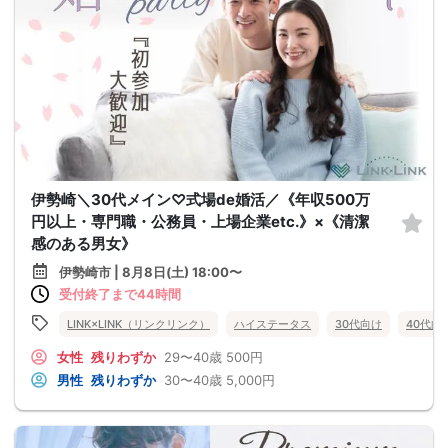
伊勢崎＼30代メイン♡式場de婚活／《年収500万
円以上・専門職・公務員・上場企業etc.》×《清潔
感のある男女》
伊勢崎市 | 8月8日(土) 18:00〜
受付終了まで44時間
LINK×LINK（リンクリンク）
ハイステータス
30代向け
40代向
女性
残りわずか
29〜40歳
500円
男性
残りわずか
30〜40歳
5,000円