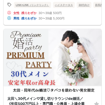
LINK×LINK（リンクリンク）
ハイステータス
30代向け
群馬県
女性
残りわずか
30〜39歳
500円
男性
残りわずか
30〜39歳
5,000円
太田＼30代メイン♡貸し切りラウンジde婚活／
《年収500万円以上・専門職・公務員・上場企業