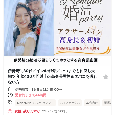
伊勢崎＼30代メインde婚活／いつまでも仲良し夫
婦♡ 年収400万円以上or高身長男性＆タバコを吸わ
ない方
伊勢崎市 | 8月8日(土) 18:00〜
受付終了まで44時間
LINK×LINK（リンクリンク）
ハイステータス
20代向け
群馬県
女性
残りわずか
29〜42歳
500円