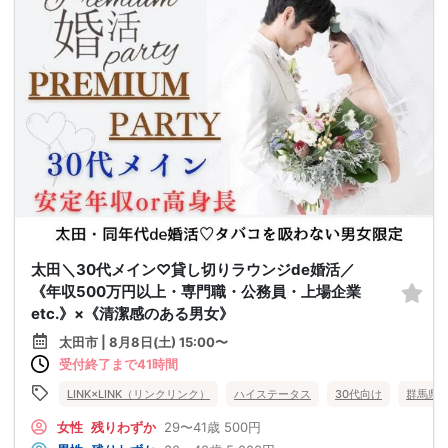
太田＼30代メイン♡貸し切りラウンジde婚活／
《年収500万円以上・専門職・公務員・上場企業
etc.》×《清潔感のある男女》
太田市 | 8月8日(土) 15:00〜
受付終了まで41時間
LINK×LINK（リンクリンク）
ハイステータス
30代向け
群馬県
女性
残りわずか
29〜41歳
500円