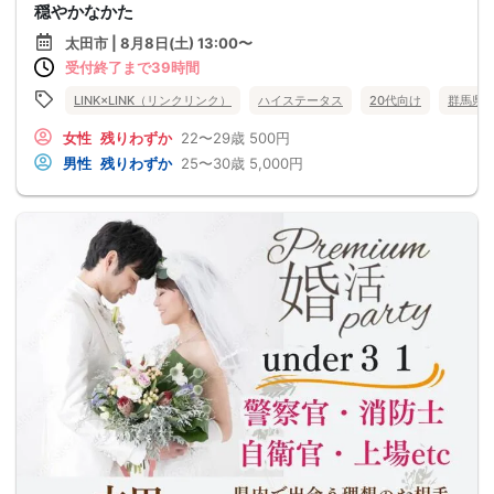
穏やかなかた
太田市 | 8月8日(土) 13:00〜
受付終了まで39時間
LINK×LINK（リンクリンク）
ハイステータス
20代向け
群馬県
女性
残りわずか
22〜29歳
500円
男性
残りわずか
25〜30歳
5,000円