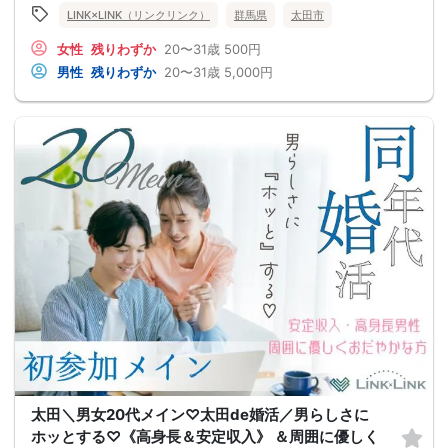
LINK×LINK（リンクリンク）
群馬県
太田市
女性
残りわずか
20〜31歳
500円
男性
残りわずか
20〜31歳
5,000円
太田＼男女20代メイン♡太田de婚活／男らしさに
ホッとする♡《高身長＆安定収入》 ＆周囲に優しく