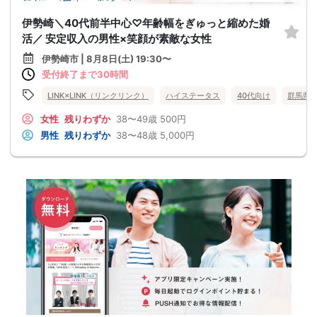
伊勢崎＼40代前半中心♡年齢幅をぎゅっと縮めた婚
活／ 安定収入の男性×笑顔が素敵な女性
伊勢崎市 | 8月8日(土) 19:30〜
受付終了まで30時間
LINK×LINK（リンクリンク）
ハイステータス
40代向け
群馬県
女性
残りわずか
38〜49歳
500円
男性
残りわずか
38〜48歳
5,000円