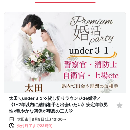
太田＼under３１♡貸し切りラウンジde婚活／
《1~2年以内に結婚相手と出会いたい》安定年収男
性×穏やかな関係が理想の二人♡
太田市 | 8月8日(土) 13:00〜
受付終了まで23時間