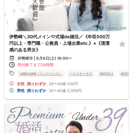
伊勢崎＼30代メイン♡式場de婚活／《年収500万
円以上・専門職・公務員・上場企業etc.》×《清潔
感のある男女》
伊勢崎市 | 8月8日(土) 18:00〜
受付終了まで28時間
LINK×LINK（リンクリンク）
ハイステータス
30代向け
40代向
女性
残りわずか
29〜40歳
500円
男性
残りわずか
30〜40歳
5,000円