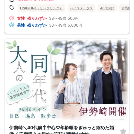
LINK×LINK（リンクリンク）
ハイステータス
40代向け
群馬県
女性
残りわずか
38〜49歳
500円
男性
残りわずか
38〜49歳
5,000円
伊勢崎＼40代前半中心♡年齢幅をぎゅっと縮めた婚