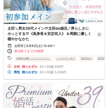
太田＼男女20代メイン♡太田de婚活／男らしさに
ホッとする♡《高身長＆安定収入》 ＆周囲に優しく
穏やかなかた
太田市 | 8月8日(土) 13:00〜
受付終了まで23時間
LINK×LINK（リンクリンク）
ハイステータス
20代向け
群馬県
女性
残りわずか
22〜29歳
500円
男性
残りわずか
25〜30歳
5,000円