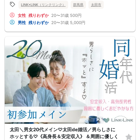
LINK×LINK（リンクリンク）
群馬県
太田市
女性
残りわずか
20〜31歳
500円
男性
残りわずか
20〜31歳
5,000円
太田＼男女20代メイン♡太田de婚活／男らしさに
ホッとする♡《高身長＆安定収入》 ＆周囲に優しく