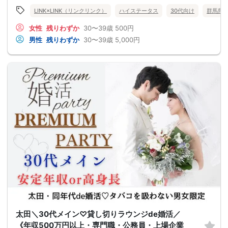
LINK×LINK（リンクリンク）
ハイステータス
30代向け
群馬県
女性
残りわずか
30〜39歳
500円
男性
残りわずか
30〜39歳
5,000円
太田＼30代メイン♡貸し切りラウンジde婚活／
《年収500万円以上・専門職・公務員・上場企業