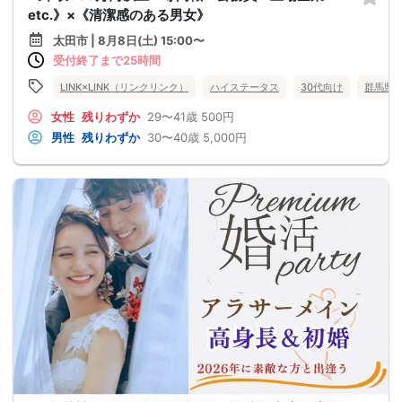
etc.》×《清潔感のある男女》
太田市 | 8月8日(土) 15:00〜
受付終了まで25時間
LINK×LINK（リンクリンク）
ハイステータス
30代向け
群馬県
女性
残りわずか
29〜41歳
500円
男性
残りわずか
30〜40歳
5,000円