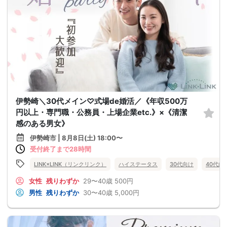
伊勢崎＼30代メイン♡式場de婚活／《年収500万
円以上・専門職・公務員・上場企業etc.》×《清潔
感のある男女》
伊勢崎市 | 8月8日(土) 18:00〜
受付終了まで28時間
LINK×LINK（リンクリンク）
ハイステータス
30代向け
40代向
女性
残りわずか
29〜40歳
500円
男性
残りわずか
30〜40歳
5,000円