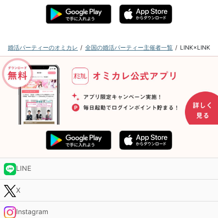
婚活パーティーのオミカレ
全国の婚活パーティー主催者一覧
LINK×LI
LINE
X
Instagram