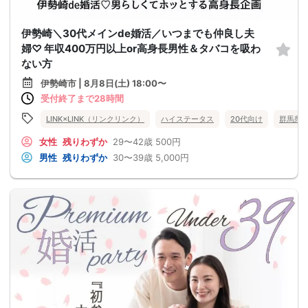
伊勢崎＼30代メインde婚活／いつまでも仲良し夫
婦♡ 年収400万円以上or高身長男性＆タバコを吸わ
ない方
伊勢崎市 | 8月8日(土) 18:00〜
受付終了まで28時間
LINK×LINK（リンクリンク）
ハイステータス
20代向け
群馬県
女性
残りわずか
29〜42歳
500円
男性
残りわずか
30〜39歳
5,000円