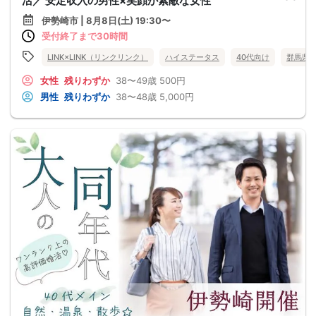
活／ 安定収入の男性×笑顔が素敵な女性
伊勢崎市 | 8月8日(土) 19:30〜
受付終了まで30時間
LINK×LINK（リンクリンク）
ハイステータス
40代向け
群馬県
女性
残りわずか
38〜49歳
500円
男性
残りわずか
38〜48歳
5,000円