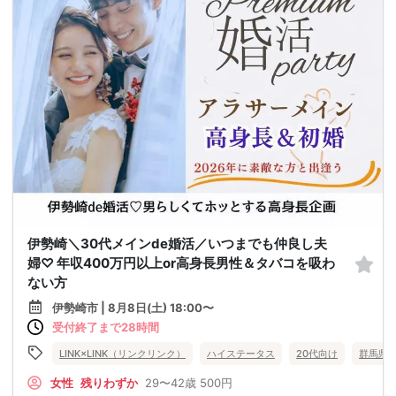
伊勢崎＼30代メインde婚活／いつまでも仲良し夫
婦♡ 年収400万円以上or高身長男性＆タバコを吸わ
ない方
伊勢崎市 | 8月8日(土) 18:00〜
受付終了まで28時間
LINK×LINK（リンクリンク）
ハイステータス
20代向け
群馬県
女性
残りわずか
29〜42歳
500円