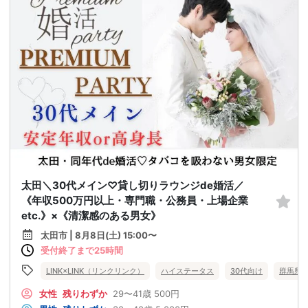
太田＼30代メイン♡貸し切りラウンジde婚活／
《年収500万円以上・専門職・公務員・上場企業
etc.》×《清潔感のある男女》
太田市 | 8月8日(土) 15:00〜
受付終了まで25時間
LINK×LINK（リンクリンク）
ハイステータス
30代向け
群馬県
女性
残りわずか
29〜41歳
500円