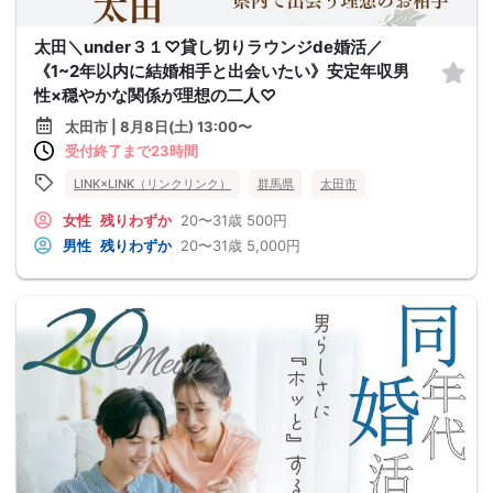
太田＼under３１♡貸し切りラウンジde婚活／
《1~2年以内に結婚相手と出会いたい》安定年収男
性×穏やかな関係が理想の二人♡
太田市 | 8月8日(土) 13:00〜
受付終了まで23時間
LINK×LINK（リンクリンク）
群馬県
太田市
女性
残りわずか
20〜31歳
500円
男性
残りわずか
20〜31歳
5,000円