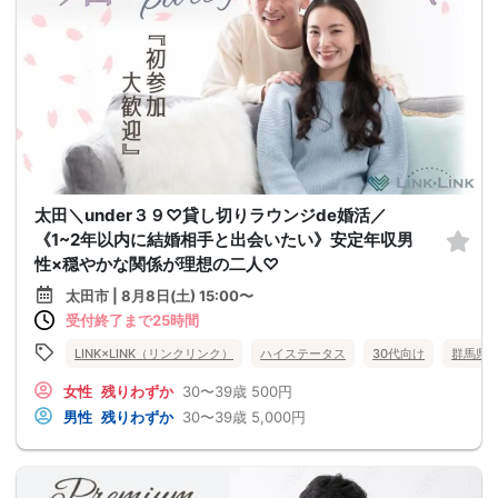
太田＼under３９♡貸し切りラウンジde婚活／
《1~2年以内に結婚相手と出会いたい》安定年収男
性×穏やかな関係が理想の二人♡
太田市 | 8月8日(土) 15:00〜
受付終了まで25時間
LINK×LINK（リンクリンク）
ハイステータス
30代向け
群馬県
女性
残りわずか
30〜39歳
500円
男性
残りわずか
30〜39歳
5,000円