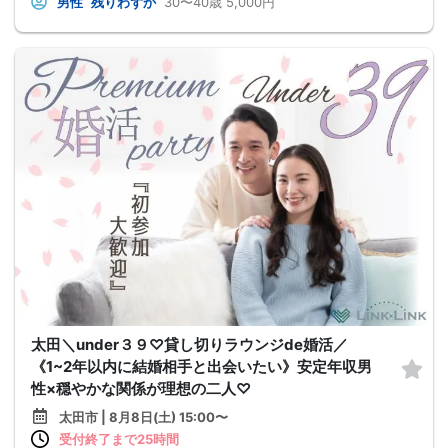
男性
残りわずか
30〜40歳
5,000円
太田＼under３９♡貸し切りラウンジde婚活／
《1~2年以内に結婚相手と出会いたい》安定年収男
性×穏やかな関係が理想の二人♡
太田市 | 8月8日(土) 15:00〜
受付終了まで25時間