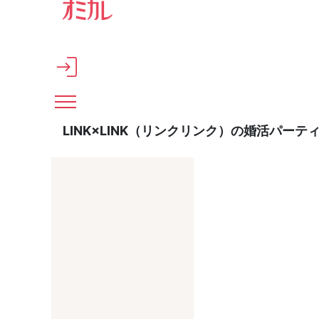
メインコンテンツへスキップ
LINK×LINK（リンクリンク）の婚活パー