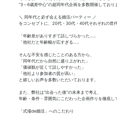
“3～6歳差中心”の超同年代企画を多数開催しており
＼ 同年代と必ず会える婚活パーティー ／
をコンセプトに、20代・30代・40代それぞれの世
「年齢差がありすぎて話しづらかった…」
「他社だと年齢幅が広すぎる…」
そんな不安を感じたことのある方から、
「同年代だから自然に盛り上がれた」
「価値観が近くて話しやすかった」
「他社より参加者の質が高い」
と嬉しいお声を多数いただいております。
また、弊社は“出会った後”の未来まで考え、
年齢・条件・雰囲気にこだわった企画作りを徹底し
「式場de婚活」へのこだわり