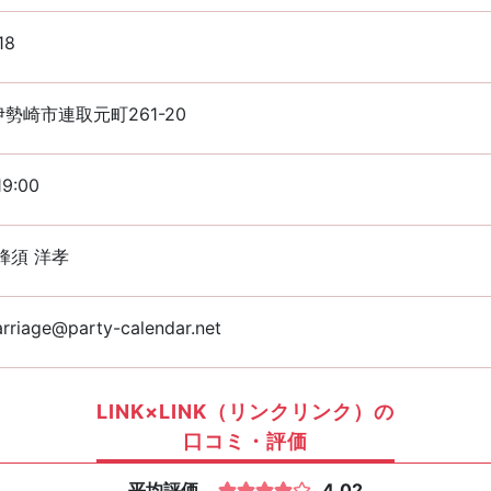
18
勢崎市連取元町261-20
19:00
蜂須 洋孝
rriage@party-calendar.net
LINK×LINK（リンクリンク）の
口コミ・評価
平均評価
4.02