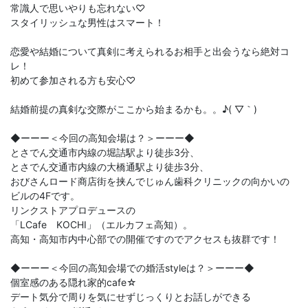
常識人で思いやりも忘れない♡
スタイリッシュな男性はスマート！
恋愛や結婚について真剣に考えられるお相手と出会うなら絶対コ
レ！
初めて参加される方も安心♡
結婚前提の真剣な交際がここから始まるかも。。♪( ▽｀)
◆ーーー＜今回の高知会場は？＞ーーー◆
とさでん交通市内線の堀詰駅より徒歩3分、
とさでん交通市内線の大橋通駅より徒歩3分、
おびさんロード商店街を挟んでじゅん歯科クリニックの向かいの
ビルの4Fです。
リンクストアプロデュースの
「LCafe KOCHI」（エルカフェ高知）。
高知・高知市内中心部での開催ですのでアクセスも抜群です！
◆ーーー＜今回の高知会場での婚活styleは？＞ーーー◆
個室感のある隠れ家的cafe☆
デート気分で周りを気にせずじっくりとお話しができる