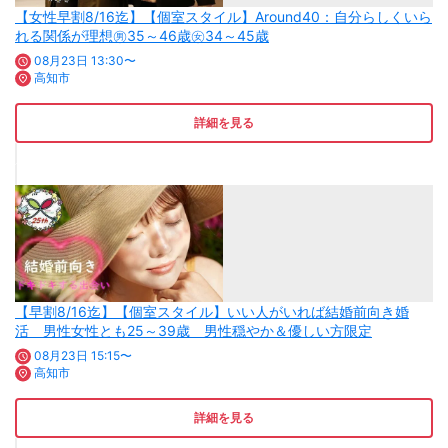
【女性早割8/16迄】【個室スタイル】Around40：自分らしくいら
れる関係が理想㊚35～46歳㊛34～45歳
08月23日 13:30〜
高知市
詳細を見る
【早割8/16迄】【個室スタイル】いい人がいれば結婚前向き婚
活 男性女性とも25～39歳 男性穏やか＆優しい方限定
08月23日 15:15〜
高知市
詳細を見る