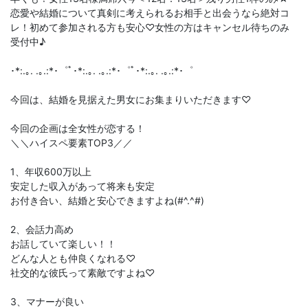
恋愛や結婚について真剣に考えられるお相手と出会うなら絶対コ
レ！初めて参加される方も安心♡女性の方はキャンセル待ちのみ
受付中♪
･*:.｡. .｡.:*･゜ﾟ･*:.｡. .｡.:*･゜ﾟ･*:.｡. .｡.:*･゜
今回は、結婚を見据えた男女にお集まりいただきます♡
今回の企画は全女性が恋する！
＼＼ハイスペ要素TOP3／／
1、年収600万以上
安定した収入があって将来も安定
お付き合い、結婚と安心できますよね(#^.^#)
2、会話力高め
お話していて楽しい！！
どんな人とも仲良くなれる♡
社交的な彼氏って素敵ですよね♡
3、マナーが良い