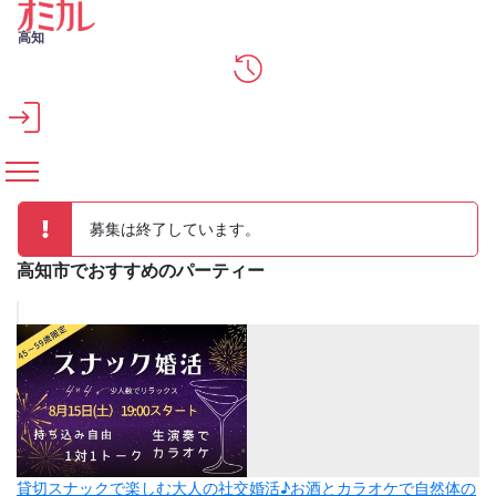
メインコンテンツへスキップ
高知
募集は終了しています。
高知市でおすすめのパーティー
貸切スナックで楽しむ大人の社交婚活♪お酒とカラオケで自然体の