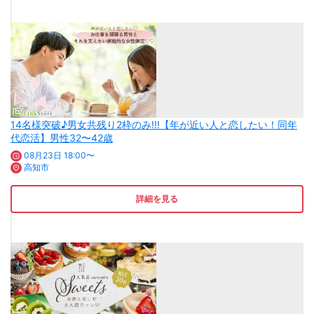
14名様突破♪男女共残り2枠のみ!!!【年が近い人と恋したい！同年
代恋活】男性32〜42歳
08月23日 18:00〜
高知市
詳細を見る