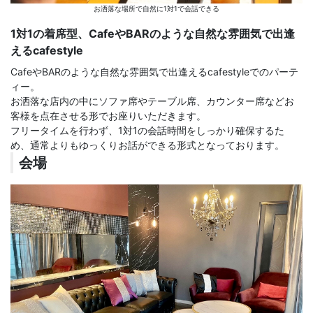
お洒落な場所で自然に1対1で会話できる
1対1の着席型、CafeやBARのような自然な雰囲気で出逢
えるcafestyle
CafeやBARのような自然な雰囲気で出逢えるcafestyleでのパーテ
ィー。
お洒落な店内の中にソファ席やテーブル席、カウンター席などお
客様を点在させる形でお座りいただきます。
フリータイムを行わず、1対1の会話時間をしっかり確保するた
め、通常よりもゆっくりお話ができる形式となっております。
会場