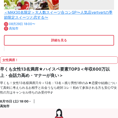
＜MAX30名限定＞大人数スイーツ合コンSP〜人気店vertvertの季
節限定スイーツと恋する〜
08月29日 18:00〜
高知市
詳細を見る
女性満席！
早くも女性13名満席★ハイスペ要素TOP3＜年収600万以
上・会話力高め・マナーが良い＞
早くも！女性13名様満席只今＜12名：13名＞残り男性1枠のみ★恋愛や結婚につい
て真剣に考えられるお相手と出会うなら絶対コレ！初めて参加される方も安心♡女
性の方はキャンセル待ちのみ受付中♪
8月15日 (土) 18:00 -
高知市