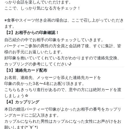
っかり会話を楽しんでいただけます。
ここで、しっかり気になる方をチェック！
※食事やスイーツ付き企画の場合は、ここで召し上がっていただき
ます。
【2】お相手からの印象確認！
自己紹介の中でお相手の印象をチェックしていきます。
パーティーご参加の異性の方全員と会話終了後、すぐに集計、皆
様のお手元にお返しいたします。
好印象を抱いていてくれている方がわかりますので連絡先交換、
カップリングの参考にしてください♪
【3】連絡先カード配布
お名前、連絡先、メッセージを添えた連絡先カードを
印象の良かった3名〜4名にお配り頂きます。
こちらもきっちり進行があるので、意中の方には絶対カードを渡
しましょう☆
【4】カップリング
本日の婚活パーティーで印象がよかったお相手の番号をカップリ
ングカードにご記入頂きます。
カップルになられた男性はカップルになった女性にお声がけをお
願いします(*´∀`*)