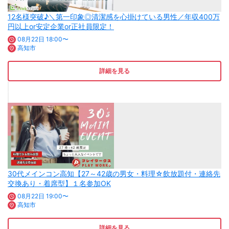
12名様突破♪＼第一印象◎清潔感を心掛けている男性／年収400万
円以上or安定企業or正社員限定！
08月22日 18:00〜
高知市
詳細を見る
30代メインコン高知【27～42歳の男女・料理☆飲放題付・連絡先
交換あり・着席型】１名参加OK
08月22日 19:00〜
高知市
詳細を見る