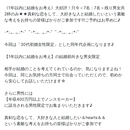
《1年以内に結婚をお考え》大好評！只今＜7名：7名＞残り男女共
2枠のみ★★真剣な恋をして、大好きな人と結婚したいという素敵
な考えをお持ちの皆様ばかりがご参加です!!!ご予約はお早めに♪
･*:.｡. .｡.:*･゜ﾟ･*:.｡. .｡.:*･゜ﾟ･*:.｡. .｡.:*･゜
今回は「30代初婚女性限定」とした同年代企画になります♪
【1年以内に結婚をお考え】の結婚前向きな男女限定
相手が結婚のことを考えてくれているのか、気になりますよね！
今回は、同じお気持ちの方同士で出会っていただくので、初めか
ら安心してお話しいただけます☆
さらに男性には
【年収400万円以上でノンスモーカー】
に該当される男性限定でお集まりいただきます♪
真剣な恋をして、大好きな人と結婚したい＆hearts＆＆
という素敵な考えをお持ちの皆様ばかりがご参加です