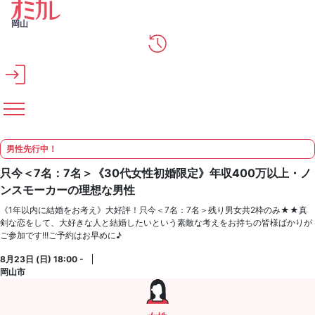
メインコンテンツへスキップ
岡山
男性先行中！
只今＜7名：7名＞《30代女性初婚限定》年収400万以上・ノ
ンスモーカーの理想な男性
《1年以内に結婚をお考え》大好評！只今＜7名：7名＞残り男女共2枠のみ★★真
剣な恋をして、大好きな人と結婚したいという素敵な考えをお持ちの皆様ばかりが
ご参加です!!!ご予約はお早めに♪
8月23日 (日) 18:00 -
岡山市