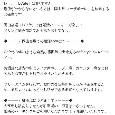
レ」、「LCafe」は1階です♪
場所が分からないという方は「岡山県 コーザボーレ」を検索する
と確実です。
岡山会場（LCafe）では婚活パーティーで珍しい
ドリンク飲み放題でお客様をおもてなし。
◆ーーー＜岡山会場での婚活styleは？＞ーーー◆
CafeやBARのような自然な雰囲気で出逢えるcafestyleでのパーテ
ィー。
お洒落な店内の中にソファ席やテーブル席、カウンター席などお
客様を点在させる形でお座りいただきます。
フリータイムを行わず、1対1の会話時間をしっかり確保するた
め、通常よりもゆっくりお話ができる形式となっております。
​◆ーーー＜駐車場につきまして＞ーーー◆
大変申し訳ありませんが駐車場のご用意はございません。
近隣のパーキングをご利用いただきますようお願いいたします。