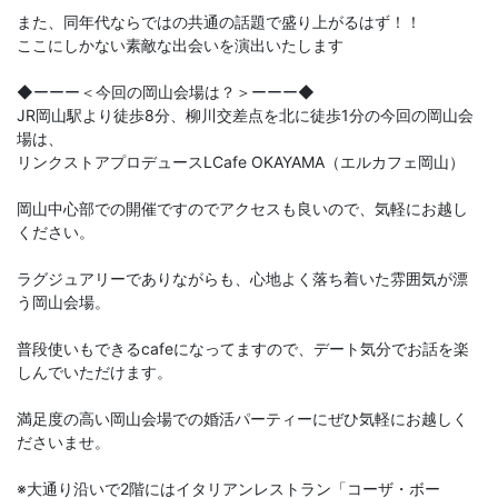
また、同年代ならではの共通の話題で盛り上がるはず！！
ここにしかない素敵な出会いを演出いたします
◆ーーー＜今回の岡山会場は？＞ーーー◆
JR岡山駅より徒歩8分、柳川交差点を北に徒歩1分の今回の岡山会
場は、
リンクストアプロデュースLCafe OKAYAMA（エルカフェ岡山）
岡山中心部での開催ですのでアクセスも良いので、気軽にお越し
ください。
ラグジュアリーでありながらも、心地よく落ち着いた雰囲気が漂
う岡山会場。
普段使いもできるcafeになってますので、デート気分でお話を楽
しんでいただけます。
満足度の高い岡山会場での婚活パーティーにぜひ気軽にお越しく
ださいませ。
※大通り沿いで2階にはイタリアンレストラン「コーザ・ボー