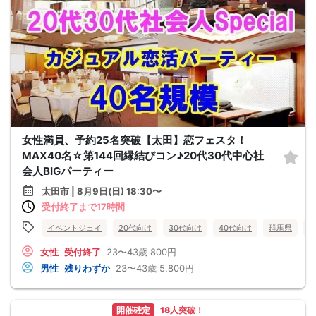
女性満員、予約25名突破【太田】恋フェスタ！
MAX40名☆第144回縁結びコン♪20代30代中心社
会人BIGパーティー
太田市 | 8月9日(日) 18:30〜
受付終了まで17時間
イベントジェイ
20代向け
30代向け
40代向け
群馬県
女性
受付終了
23〜43歳
800円
男性
残りわずか
23〜43歳
5,800円
開催確定
18人突破！