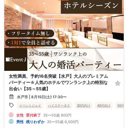
女性満員、予約16名突破【水戸】大人のプレミアム
パーティー☆人気のホテルでワンランク上の特別な
出会い【35～55歳】
水戸市 | 8月15日(土) 17:30〜
イベントジェイ
ハイステータス
30代向け
40代向け
50代
女性
受付終了
35〜55歳
800円
男性
残りわずか
35〜55歳
6,000円