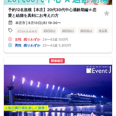
予約12名規模【本庄】20代30代中心適齢期編☆恋
愛と結婚を真剣にお考えの方
本庄市 | 8月13日(木) 19:30〜
イベントジェイ
20代向け
30代向け
40代向け
埼玉県
女性
残りわずか
24〜43歳
500円
男性
残りわずか
25〜43歳
5,800円
開催確定