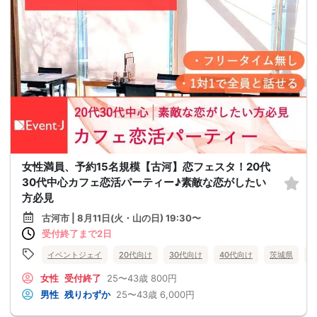
女性満員、予約15名規模【古河】恋フェスタ！20代
30代中心カフェ恋活パーティー♪素敵な恋がしたい
方必見
古河市 | 8月11日(火・山の日) 19:30〜
受付終了まで2日
イベントジェイ
20代向け
30代向け
40代向け
茨城県
女性
受付終了
25〜43歳
800円
男性
残りわずか
25〜43歳
6,000円