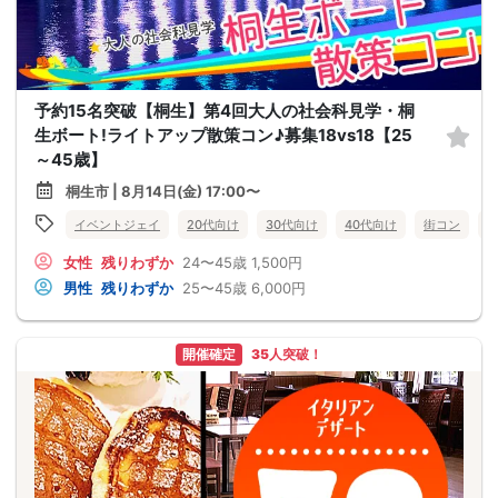
予約15名突破【桐生】第4回大人の社会科見学・桐
生ボート!ライトアップ散策コン♪募集18vs18【25
～45歳】
桐生市 | 8月14日(金) 17:00〜
イベントジェイ
20代向け
30代向け
40代向け
街コン
女性
残りわずか
24〜45歳
1,500円
男性
残りわずか
25〜45歳
6,000円
開催確定
35人突破！