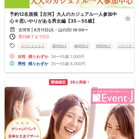
予約12名規模【古河】大人のカジュアル一人参加中
心☆思いやりがある男女編【35～55歳】
古河市 | 8月11日(火・山の日) 18:00〜
受付終了まで2日
イベントジェイ
30代向け
40代向け
50代向け
バツイチ・再
女性
残りわずか
34〜55歳
1,000円
男性
残りわずか
35〜55歳
6,000円
開催確定
35人突破！