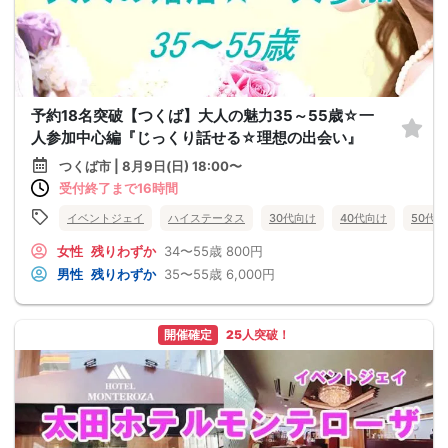
予約18名突破【つくば】大人の魅力35～55歳☆一
人参加中心編『じっくり話せる☆理想の出会い』
つくば市 | 8月9日(日) 18:00〜
受付終了まで16時間
イベントジェイ
ハイステータス
30代向け
40代向け
50代
女性
残りわずか
34〜55歳
800円
男性
残りわずか
35〜55歳
6,000円
開催確定
25人突破！