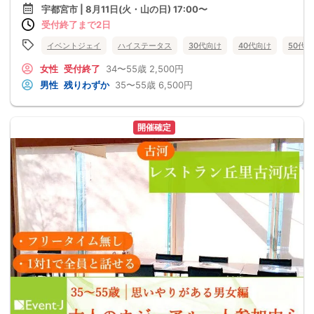
宇都宮市 | 8月11日(火・山の日) 17:00〜
受付終了まで2日
イベントジェイ
ハイステータス
30代向け
40代向け
50代
女性
受付終了
34〜55歳
2,500円
男性
残りわずか
35〜55歳
6,500円
開催確定