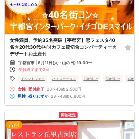
女性満員、予約35名突破【宇都宮】恋フェスタ40
名☆20代30代中心!カフェ貸切合コンパーティー☆
デザートお土産付
宇都宮市 | 8月11日(火・山の日) 19:00〜
受付終了まで2日
イベントジェイ
ハイステータス
20代向け
30代向け
40代
女性
受付終了
23〜43歳
2,500円
男性
残りわずか
23〜43歳
6,800円
開催確定