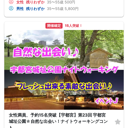
女性
残りわずか
35〜55歳
500円
男性
残りわずか
35〜55歳
5,800円
開催確定
15人突破！
女性満員、予約15名突破【宇都宮】第23回 宇都宮
城址公園☆自然な出会い！ナイトウォーキングコン
♪