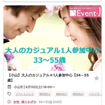
【小山】大人のカジュアル☆1人参加中心【34～55
歳】
小山市 | 8月15日(土) 18:00〜
イベントジェイ
30代向け
40代向け
50代向け
バツイチ・再
女性
残りわずか
34〜55歳
500円