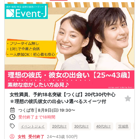
女性満員、予約18名突破【つくば】20代30代中心
☆理想の彼氏彼女の出会い♪選べるスイーツ付
つくば市 | 8月9日(日) 19:30〜
受付終了まで18時間
イベントジェイ
20代向け
30代向け
40代向け
茨城県
女性
受付終了
24〜43歳
500円