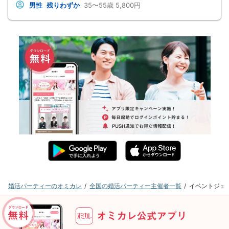
男性
残りわずか
35〜55歳
5,800円
婚活パーティーのオミカレ
全国の婚活パーティー主催者一覧
イベントジェ