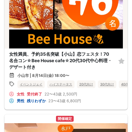
女性満員、予約35名突破【小山】恋フェスタ！70
名合コン☆Bee House cafe☆20代30代中心料理・
デザート付き
小山市 | 8月14日(金) 18:00〜
イベントジェイ
ハイステータス
20代向け
30代向け
40代
女性
受付終了
22〜43歳
2,500円
男性
残りわずか
23〜43歳
6,800円
開催確定