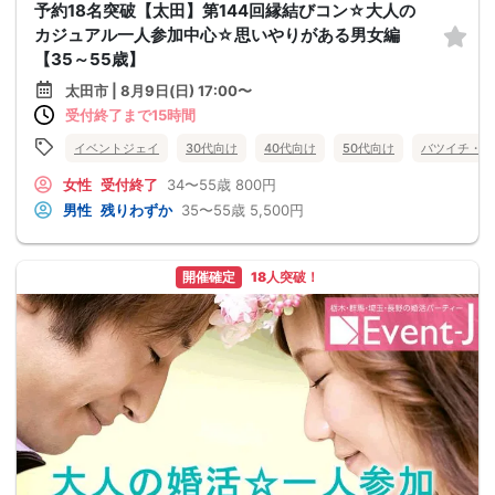
予約18名突破【太田】第144回縁結びコン☆大人の
カジュアル一人参加中心☆思いやりがある男女編
【35～55歳】
太田市 | 8月9日(日) 17:00〜
受付終了まで15時間
イベントジェイ
30代向け
40代向け
50代向け
バツイチ・再
女性
受付終了
34〜55歳
800円
男性
残りわずか
35〜55歳
5,500円
開催確定
18人突破！