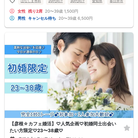
はなしま専科
20代向け
30代向け
愛知県
春日井市
女性
残り2席
20〜39歳
1,500円
男性
キャンセル待ち
20〜39歳
6,500円
【彦根☆カフェ婚活】♡人気企画♡初婚同士出会い
たい方限定♡23〜38歳♡