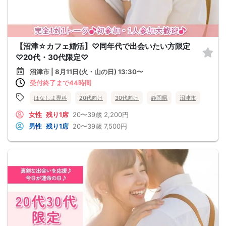
【沼津☆カフェ婚活】♡同年代で出会いたい方限定
♡20代・30代限定♡
沼津市 | 8月11日(火・山の日) 13:30〜
受付終了まで44時間
はなしま専科
20代向け
30代向け
静岡県
沼津市
女性
残り1席
20〜39歳
2,200円
男性
残り1席
20〜39歳
7,500円