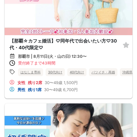
【那覇☆カフェ婚活】♡同年代で出会いたい方♡30
代・40代限定♡
那覇市 | 8月11日(火・山の日) 12:30〜
受付終了まで43時間
はなしま専科
30代向け
40代向け
バツイチ・再婚
沖縄県
女性
残り2席
30〜49歳
1,500円
男性
残り1席
30〜49歳
6,700円