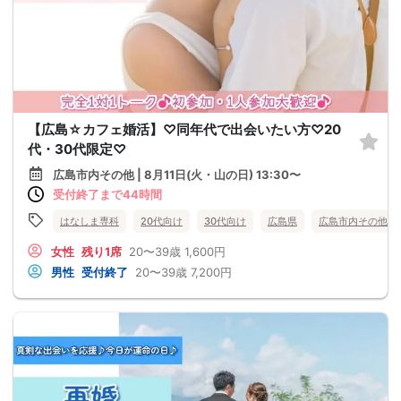
【広島☆カフェ婚活】♡同年代で出会いたい方♡20
代・30代限定♡
広島市内その他 | 8月11日(火・山の日) 13:30〜
受付終了まで44時間
はなしま専科
20代向け
30代向け
広島県
広島市内その他
女性
残り1席
20〜39歳
1,600円
男性
受付終了
20〜39歳
7,200円