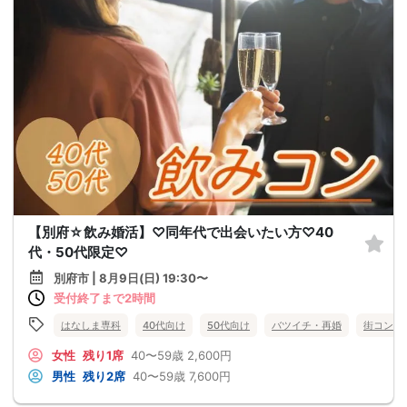
【別府☆飲み婚活】♡同年代で出会いたい方♡40
代・50代限定♡
別府市 | 8月9日(日) 19:30〜
受付終了まで2時間
はなしま専科
40代向け
50代向け
バツイチ・再婚
街コン
女性
残り1席
40〜59歳
2,600円
男性
残り2席
40〜59歳
7,600円