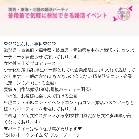
♡♡♡はなしま専科♡♡♡
滋賀県・京都府・福井県・岐阜県・愛知県を中心に婚活・街コンパ
ーティーを開催させて頂いております。
女性仲人士♡プロデュース
少子化対策 福利厚生の一部としての企業婚活に力を入れて活動して
おります。一般の方では なかなか出会えない 職業限定コン・企業
限定コン (プロによる企画)
実績★自衛隊婚活(90名規模パーティー開催)
その他、お客様に楽しんで頂ける企画
料理コン・BBQコン・イベントコン・街コン・婚活バスツアーなど
様々なパーティーを開催しております。
企画は、全て女性スタッフが考案(女性目線だから女性参加率が高
くなっております)
❤︎パーティーは様々な形式があります❤︎
1対1のトークタイム ♡ グループトーク