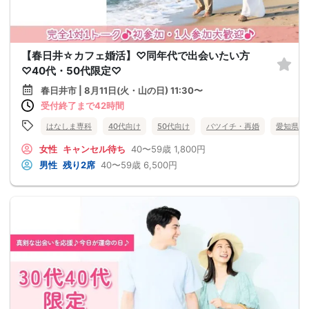
【春日井☆カフェ婚活】♡同年代で出会いたい方
♡40代・50代限定♡
春日井市 | 8月11日(火・山の日) 11:30〜
受付終了まで42時間
はなしま専科
40代向け
50代向け
バツイチ・再婚
愛知県
女性
キャンセル待ち
40〜59歳
1,800円
男性
残り2席
40〜59歳
6,500円