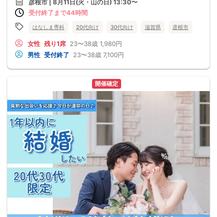
彦根市 | 8月11日(火・山の日) 13:30〜
受付終了まで44時間
はなしま専科
20代向け
30代向け
滋賀県
彦根市
女性
残り1席
23〜38歳
1,980円
男性
受付終了
23〜38歳
7,100円
開催確定