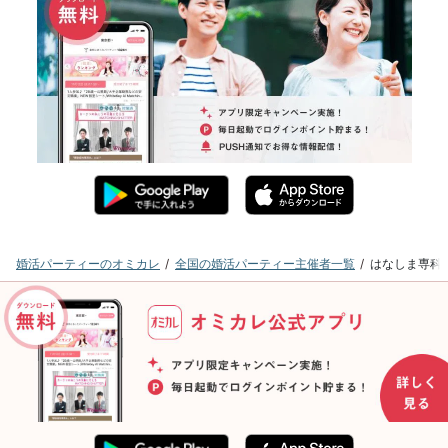
婚活パーティーのオミカレ
全国の婚活パーティー主催者一覧
はなしま専科