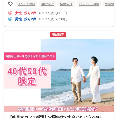
はなしま専科
40代向け
50代向け
バツイチ・再婚
沖縄県
女性
残り2席
40〜59歳
1,800円
男性
残り2席
40〜59歳
6,700円
開催確定
【岐阜☆カフェ婚活】♡同年代で出会いたい方♡40