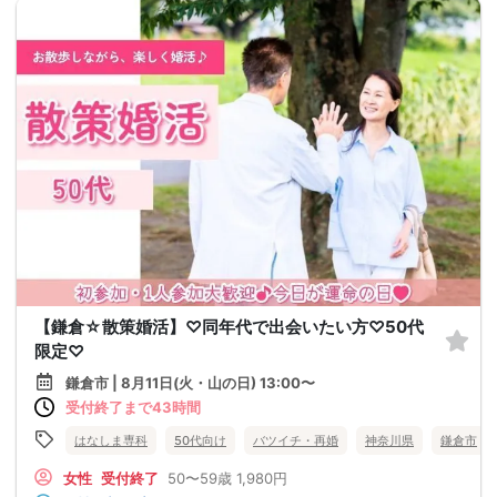
【鎌倉☆散策婚活】♡同年代で出会いたい方♡50代
限定♡
鎌倉市 | 8月11日(火・山の日) 13:00〜
受付終了まで43時間
はなしま専科
50代向け
バツイチ・再婚
神奈川県
鎌倉市
女性
受付終了
50〜59歳
1,980円