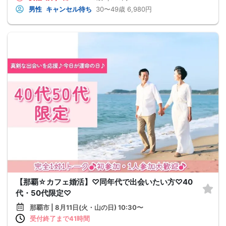
男性
キャンセル待ち
30〜49歳
6,980円
【那覇☆カフェ婚活】♡同年代で出会いたい方♡40
代・50代限定♡
那覇市 | 8月11日(火・山の日) 10:30〜
受付終了まで41時間