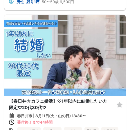
男性
残り1席
50〜59歳
6,500円
【春日井☆カフェ婚活】♡1年以内に結婚したい方
限定♡20代30代♡
春日井市 | 8月11日(火・山の日) 13:30〜
受付終了まで44時間