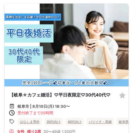
【岐阜☆カフェ婚活】♡平日夜限定♡30代40代♡
岐阜市 | 8月10日(月) 18:30〜
受付終了まで25時間
はなしま専科
30代向け
40代向け
バツイチ・再婚
岐阜県
女性
残り2席
30〜49歳
1,500円