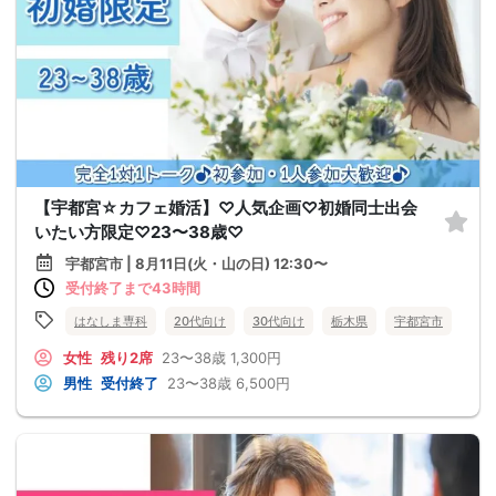
【宇都宮☆カフェ婚活】♡人気企画♡初婚同士出会
いたい方限定♡23〜38歳♡
宇都宮市 | 8月11日(火・山の日) 12:30〜
受付終了まで43時間
はなしま専科
20代向け
30代向け
栃木県
宇都宮市
女性
残り2席
23〜38歳
1,300円
男性
受付終了
23〜38歳
6,500円