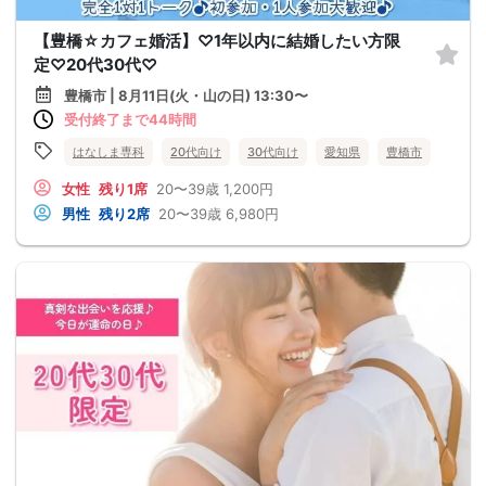
【豊橋☆カフェ婚活】♡1年以内に結婚したい方限
定♡20代30代♡
豊橋市 | 8月11日(火・山の日) 13:30〜
受付終了まで44時間
はなしま専科
20代向け
30代向け
愛知県
豊橋市
女性
残り1席
20〜39歳
1,200円
男性
残り2席
20〜39歳
6,980円