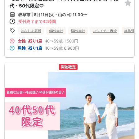
代・50代限定♡
岐阜市 | 8月11日(火・山の日) 11:30〜
受付終了まで42時間
はなしま専科
40代向け
50代向け
バツイチ・再婚
岐阜県
女性
残り1席
40〜59歳
1,500円
男性
残り1席
40〜59歳
6,980円
開催確定