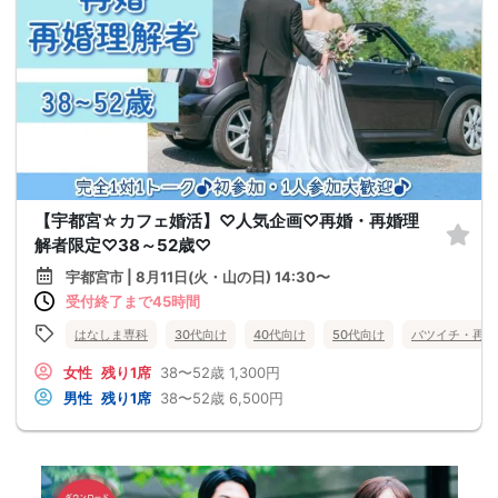
【宇都宮☆カフェ婚活】♡人気企画♡再婚・再婚理
解者限定♡38～52歳♡
宇都宮市 | 8月11日(火・山の日) 14:30〜
受付終了まで45時間
はなしま専科
30代向け
40代向け
50代向け
バツイチ・再婚
女性
残り1席
38〜52歳
1,300円
男性
残り1席
38〜52歳
6,500円