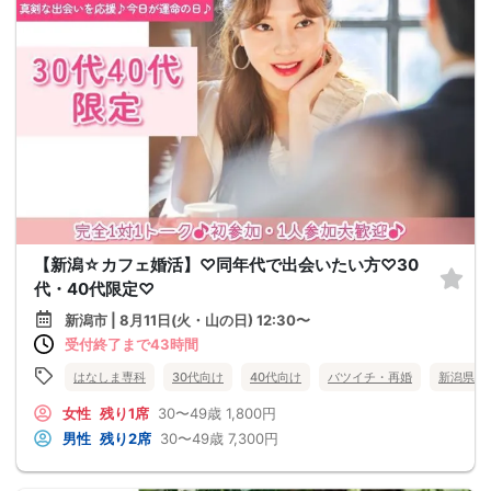
【新潟☆カフェ婚活】♡同年代で出会いたい方♡30
代・40代限定♡
新潟市 | 8月11日(火・山の日) 12:30〜
受付終了まで43時間
はなしま専科
30代向け
40代向け
バツイチ・再婚
新潟県
女性
残り1席
30〜49歳
1,800円
男性
残り2席
30〜49歳
7,300円