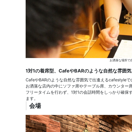
お洒落な場所で自
1対1の着席型、CafeやBARのような自然な雰囲気で出
CafeやBARのような自然な雰囲気で出逢えるcafestyl
お洒落な店内の中にソファ席やテーブル席、カウンター
フリータイムを行わず、1対1の会話時間をしっかり確保
ます。
会場