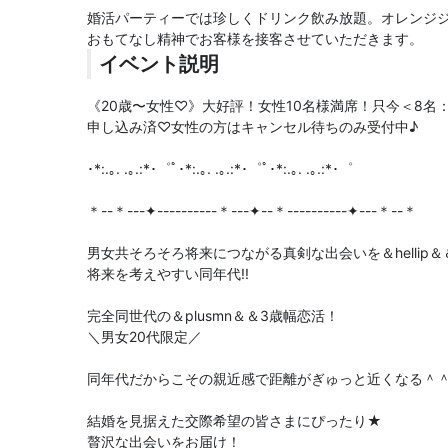
婚活パーティーでは珍しくドリンク飲み放題。オレンジ
おもてなし精神でお客様を接客させていただきます。
イベント説明
《20歳〜女性♡》大好評！女性10名様満席！只今＜8名
申し込み済♡女性の方はキャンセル待ちのみ受付中♪
･*:.｡. .｡.:*･゜ﾟ･*:.｡. .｡.:*･゜ﾟ･*:.｡. .｡.:*･゜
＊--＊---✦----------＊---✦--＊----------✦---＊--＊
男女共そろそろ将来につながる真剣な出会いを＆hellip＆
将来を考えやすい同年代!!
完全同世代の＆plusmn＆＆3歳幅恋活！
＼男女20代限定／
同年代だからこその親近感で距離がぎゅっと近くなる＾
結婚を見据えた交際希望の皆さまにぴったり★
贅沢な出会いをお届け！