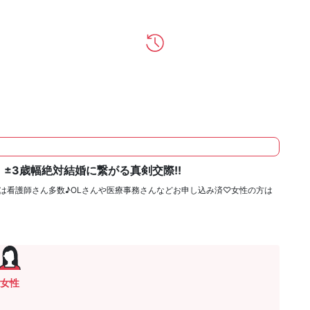
！±3歳幅絶対結婚に繋がる真剣交際!!
性は看護師さん多数♪OLさんや医療事務さんなどお申し込み済♡女性の方は
女性