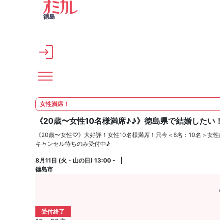
メインコンテンツへスキップ
徳島
女性満席！
《20歳〜女性10名様満席♪♪》徳島県で結婚したい
《20歳〜女性♡》大好評！女性10名様満席！只今＜8名：10名＞女
キャンセル待ちのみ受付中♪
8月11日 (火・山の日) 13:00 -
徳島市
受付終了