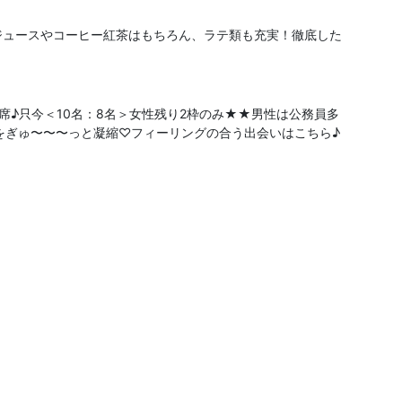
ジュースやコーヒー紅茶はもちろん、ラテ類も充実！徹底した
満席♪只今＜10名：8名＞女性残り2枠のみ★★男性は公務員多
をぎゅ〜〜〜っと凝縮♡フィーリングの合う出会いはこちら♪