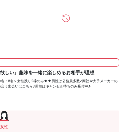
が欲しい』趣味を一緒に楽しめるお相手が理想
10名：8名＞女性残り2枠のみ★★男性は公務員多数♪商社や大手メーカーの
の合う出会いはこちら♪男性はキャンセル待ちのみ受付中♪
女性