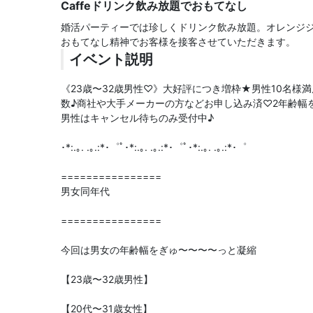
Caffeドリンク飲み放題でおもてなし
婚活パーティーでは珍しくドリンク飲み放題。オレンジ
おもてなし精神でお客様を接客させていただきます。
イベント説明
《23歳〜32歳男性♡》大好評につき増枠★男性10名様
数♪商社や大手メーカーの方などお申し込み済♡2年齢幅
男性はキャンセル待ちのみ受付中♪
･*:.｡. .｡.:*･゜ﾟ･*:.｡. .｡.:*･゜ﾟ･*:.｡. .｡.:*･゜
================
男女同年代
================
今回は男女の年齢幅をぎゅ〜〜〜〜っと凝縮
【23歳〜32歳男性】
【20代〜31歳女性】