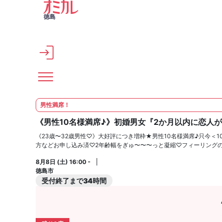
メインコンテンツへスキップ
徳島
男性満席！
《男性10名様満席♪》初婚男女『2か月以内に恋人
《23歳〜32歳男性♡》大好評につき増枠★男性10名様満席♪只今＜
方などお申し込み済♡2年齢幅をぎゅ〜〜〜っと凝縮♡フィーリング
8月8日 (土) 16:00 -
徳島市
受付終了まで34時間