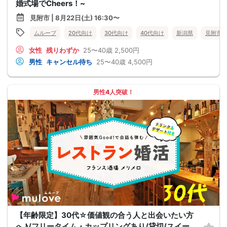
婚式場でCheers！~
見附市 | 8月22日(土) 16:30〜
ムルーブ
20代向け
30代向け
40代向け
新潟県
見附市
女性
残りわずか
25〜40歳
2,500円
男性
キャンセル待ち
25〜40歳
4,500円
男性4人突破！
【年齢限定】30代☆価値観の合う人と出会いたい方
へ♪/フリータイム・カップリングあり/貸切/スイー