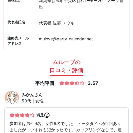
新潟県新潟市中央区新和1ー6ー20 アーク笹
出
代表者氏名
代表者 佐藤 ユウキ
連絡先メール
mulove@party-calendar.net
アドレス
ムルーブの
口コミ・評価
平均評価
3.57
みかん
さん
50代｜女性
満足
参加者は男性9名、女性8名でした。トークタイムが2回あり
ましたが、いずれも短かったです。カップリングなしで、連