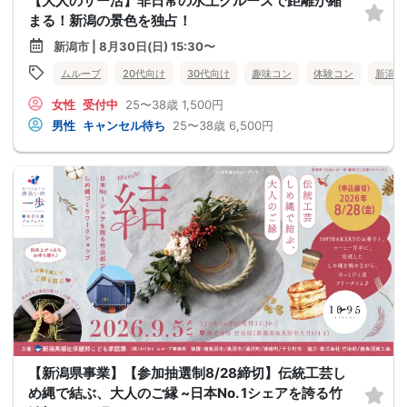
【大人のサー活】非日常の水上クルーズで距離が縮
まる！新潟の景色を独占！
新潟市 | 8月30日(日) 15:30〜
ムルーブ
20代向け
30代向け
趣味コン
体験コン
新潟県
女性
受付中
25〜38歳
1,500円
男性
キャンセル待ち
25〜38歳
6,500円
【新潟県事業】【参加抽選制8/28締切】伝統工芸し
め縄で結ぶ、大人のご縁 ~日本No. 1シェアを誇る竹