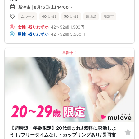
新潟市 | 8月15日(土) 14:00〜
ムルーブ
40代向け
50代向け
新潟県
新潟市
女性
残りわずか
42〜52歳
1,500円
男性
残りわずか
42〜52歳
5,500円
早割中！
【超時短・年齢限定】20代集まれ♪気軽に恋活しよ
う！/フリータイムなし・カップリングあり/長岡市