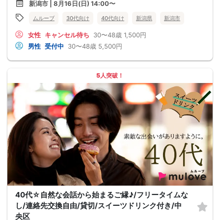
新潟市 | 8月16日(日) 14:00〜
ムルーブ
30代向け
40代向け
新潟県
新潟市
女性
キャンセル待ち
30〜48歳
1,500円
男性
受付中
30〜48歳
5,500円
5人突破！
40代☆自然な会話から始まるご縁♪/フリータイムな
し/連絡先交換自由/貸切/スイーツドリンク付き/中
央区