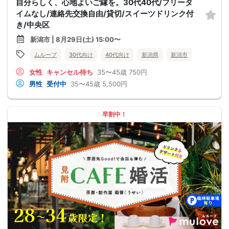
自分らしく、心地よいご縁を。30代40代/フリータ
イムなし/連絡先交換自由/貸切/スイーツドリンク付
き/中央区
新潟市 | 8月29日(土) 15:00〜
ムルーブ
30代向け
40代向け
新潟県
新潟市
女性
キャンセル待ち
35〜45歳
750円
男性
受付中
35〜45歳
5,500円
早割中！