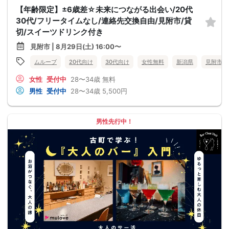
【年齢限定】±6歳差☆未来につながる出会い/20代
30代/フリータイムなし/連絡先交換自由/見附市/貸
切/スイーツドリンク付き
見附市 | 8月29日(土) 16:00〜
ムルーブ
20代向け
30代向け
女性無料
新潟県
見附市
女性
受付中
28〜34歳
無料
男性
受付中
28〜34歳
5,500円
男性先行中！