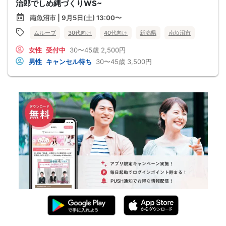
治郎でしめ縄づくりWS~
南魚沼市 | 9月5日(土) 13:00〜
ムルーブ
30代向け
40代向け
新潟県
南魚沼市
女性
受付中
30〜45歳
2,500円
男性
キャンセル待ち
30〜45歳
3,500円