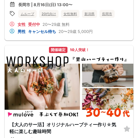
長岡市 | 8月16日(日) 13:00〜
ムルーブ
20代向け
女性無料
新潟県
長岡市
女性
受付中
20〜29歳
無料
男性
キャンセル待ち
20〜29歳
5,000円
開催確定
10人突破！
【大人のサー活】オリジナルハーブティー作り☆気
軽に楽しむ趣味時間