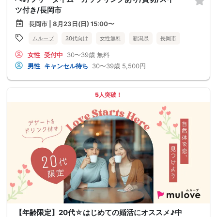
ツ付き/長岡市
長岡市 | 8月23日(日) 15:00〜
ムルーブ
30代向け
女性無料
新潟県
長岡市
女性
受付中
30〜39歳
無料
男性
キャンセル待ち
30〜39歳
5,500円
5人突破！
【年齢限定】20代☆はじめての婚活にオススメ♪中