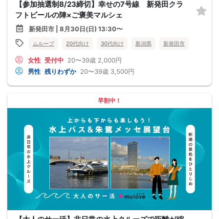
【参加抽選制8/23締切】幸せの7号線 新発田クラ
フトビールの陣×ご褒美マルシェ
新発田市 | 8月30日(日) 13:30〜
ムルーブ
20代向け
30代向け
新潟県
新発田市
女性
受付中
20〜39歳
2,000円
男性
残りわずか
20〜39歳
3,500円
早割中！