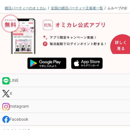
婚活パーティーのオミカレ
全国の婚活パーティー主催者一覧
ムルーブの婚
LINE
X
Instagram
Facebook