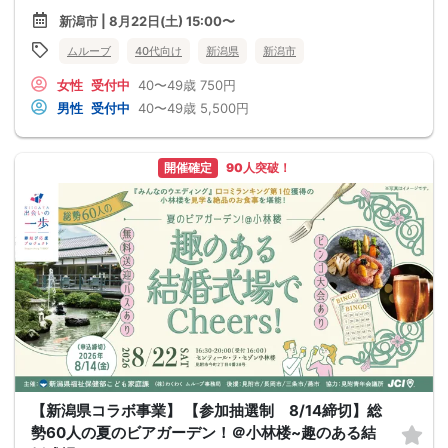
新潟市 | 8月22日(土) 15:00〜
ムルーブ
40代向け
新潟県
新潟市
女性
受付中
40〜49歳
750円
男性
受付中
40〜49歳
5,500円
開催確定
90人突破！
【新潟県コラボ事業】 【参加抽選制 8/14締切】総
勢60人の夏のビアガーデン！＠小林楼~趣のある結