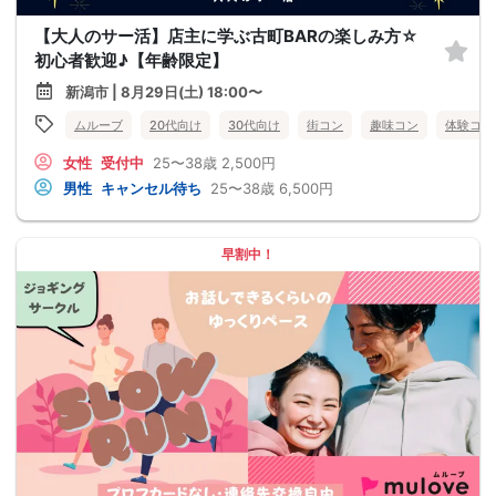
【大人のサー活】店主に学ぶ古町BARの楽しみ方☆
初心者歓迎♪【年齢限定】
新潟市 | 8月29日(土) 18:00〜
ムルーブ
20代向け
30代向け
街コン
趣味コン
体験コン
女性
受付中
25〜38歳
2,500円
男性
キャンセル待ち
25〜38歳
6,500円
早割中！