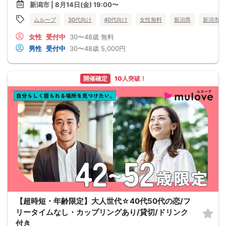
新潟市 | 8月14日(金) 19:00〜
ムルーブ
30代向け
40代向け
女性無料
新潟県
新潟市
女性
受付中
30〜48歳
無料
男性
受付中
30〜48歳
5,000円
開催確定
10人突破！
【超時短・年齢限定】大人世代☆40代50代の恋/フ
リータイムなし・カップリングあり/貸切/ドリンク
付き