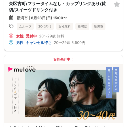
央区古町/フリータイムなし・カップリングあり/貸
切/スイーツドリンク付き
新潟市 | 8月23日(日) 15:00〜
ムルーブ
20代向け
女性無料
新潟県
新潟市
女性
受付中
20〜29歳
無料
男性
キャンセル待ち
20〜29歳
5,500円
女性先行中！