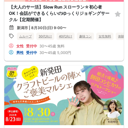
【大人のサー活】Slow Run スローラン☆初心者
OK！会話ができるくらいのゆっくりジョギングサー
クル【定期開催】
新潟市 | 8月30日(日) 9:00〜
ムルーブ
30代向け
40代向け
趣味コン
女性無料
体験コ
女性
受付中
30〜45歳
無料
男性
受付中
30〜45歳
5,000円