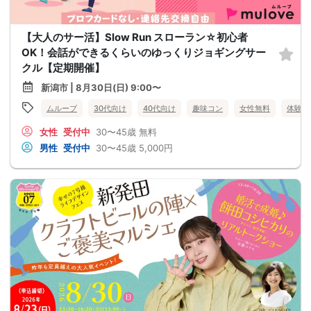
【大人のサー活】Slow Run スローラン☆初心者
OK！会話ができるくらいのゆっくりジョギングサー
クル【定期開催】
新潟市 | 8月30日(日) 9:00〜
ムルーブ
30代向け
40代向け
趣味コン
女性無料
体験コ
女性
受付中
30〜45歳
無料
男性
受付中
30〜45歳
5,000円