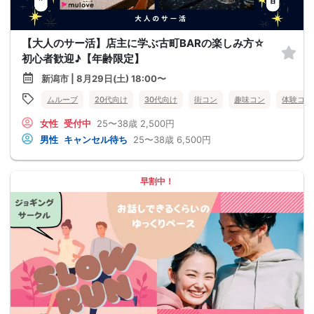
【大人のサー活】店主に学ぶ古町BARの楽しみ方☆
初心者歓迎♪【年齢限定】
新潟市 | 8月29日(土) 18:00〜
ムルーブ
20代向け
30代向け
街コン
趣味コン
体験コン
女性
受付中
25〜38歳
2,500円
男性
キャンセル待ち
25〜38歳
6,500円
早割中！