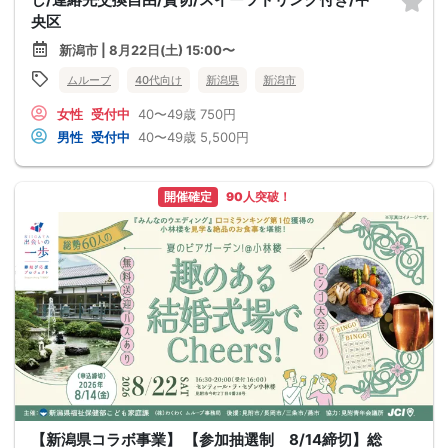
央区
新潟市 | 8月22日(土) 15:00〜
ムルーブ
40代向け
新潟県
新潟市
女性
受付中
40〜49歳
750円
男性
受付中
40〜49歳
5,500円
開催確定
90人突破！
【新潟県コラボ事業】 【参加抽選制 8/14締切】総