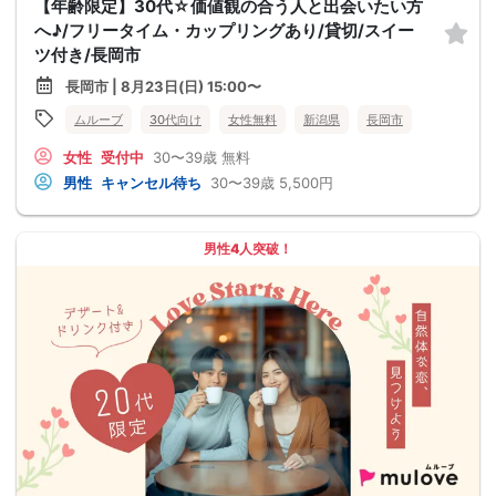
【年齢限定】30代☆価値観の合う人と出会いたい方
へ♪/フリータイム・カップリングあり/貸切/スイー
ツ付き/長岡市
長岡市 | 8月23日(日) 15:00〜
ムルーブ
30代向け
女性無料
新潟県
長岡市
女性
受付中
30〜39歳
無料
男性
キャンセル待ち
30〜39歳
5,500円
男性4人突破！