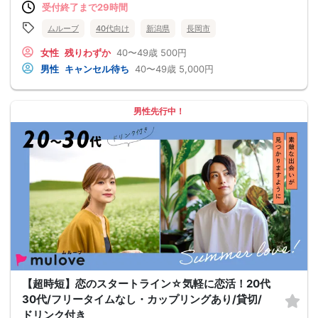
受付終了まで29時間
ムルーブ
40代向け
新潟県
長岡市
女性
残りわずか
40〜49歳
500円
男性
キャンセル待ち
40〜49歳
5,000円
男性先行中！
【超時短】恋のスタートライン☆気軽に恋活！20代
30代/フリータイムなし・カップリングあり/貸切/
ドリンク付き