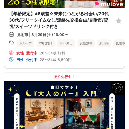
【年齢限定】±6歳差☆未来につながる出会い/20代
30代/フリータイムなし/連絡先交換自由/見附市/貸
切/スイーツドリンク付き
見附市 | 8月29日(土) 16:00〜
ムルーブ
20代向け
30代向け
女性無料
新潟県
見附市
女性
受付中
28〜34歳
無料
男性
受付中
28〜34歳
5,500円
男性先行中！