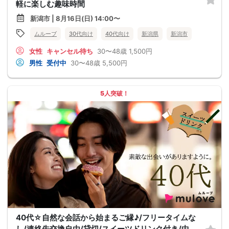
軽に楽しむ趣味時間
新潟市 | 8月16日(日) 14:00〜
ムルーブ
30代向け
40代向け
新潟県
新潟市
女性
キャンセル待ち
30〜48歳
1,500円
男性
受付中
30〜48歳
5,500円
5人突破！
40代☆自然な会話から始まるご縁♪/フリータイムな
し/連絡先交換自由/貸切/スイーツドリンク付き/中