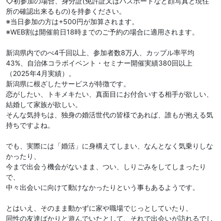
◇初参加の場合、身分証(免許証又はパスポートなど顔写真と現住
所の確認出来るもの)を持参ください。
※当日参加の方は+500円が加算されます。
※WEB割は開催前日18時までのご予約の場合に適用されます。
新潟県内でのべ4千回以上、参加者数8万人、カップル率平均
43%、自治体コラボイベント・セミナー開催実績380回以上
（2025年4月実績）。
新潟県に根ざしたサービスが特徴です。
恋がしたい、トキメキたい、真面目にお付合いする相手が欲しい、
結婚して家族が欲しい。
そんな気持ちは、独身の婚活世代の皆様であれば、誰もが抱える気
持ちですよね。
でも、実際には「婚活」に身構えてしまい、なんとなく気乗りしな
かったり、
今まで出会う機会がないまま、つい、しりごみをしてしまったり
で、
中々出会いに向けて動けなかったりという事もあるようです。
とはいえ、そのまま動かずに家や職場でじっとしていたり、
同性の友達ばかりと遊んでいたとして、それで出会いが訪れるでし