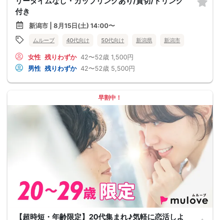
リータイムなし・カップリングあり/貸切/ドリンク
付き
新潟市 | 8月15日(土) 14:00〜
ムルーブ
40代向け
50代向け
新潟県
新潟市
女性
残りわずか
42〜52歳
1,500円
男性
残りわずか
42〜52歳
5,500円
早割中！
【超時短・年齢限定】20代集まれ♪気軽に恋活しよ