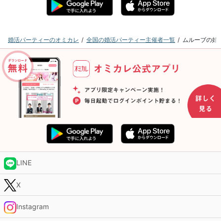
婚活パーティーのオミカレ
全国の婚活パーティー主催者一覧
ムルーブの婚
LINE
X
Instagram