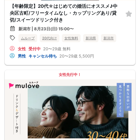
【年齢限定】20代☆はじめての婚活にオススメ♪中
央区古町/フリータイムなし・カップリングあり/貸
切/スイーツドリンク付き
新潟市 | 8月23日(日) 15:00〜
ムルーブ
20代向け
女性無料
新潟県
新潟市
女性
受付中
20〜29歳
無料
男性
キャンセル待ち
20〜29歳
5,500円
女性先行中！