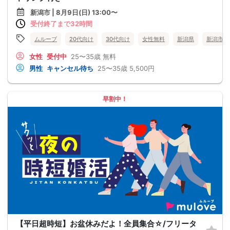
新潟市 | 8月9日(日) 13:00〜
受付終了まで32時間
ムルーブ
20代向け
30代向け
女性無料
新潟県
新潟市
女性
受付中
25〜35歳
無料
男性
キャンセル待ち
25〜35歳
5,500円
早割中！
【平日超時短】お盆休みだよ！全員集合☆/フリータ