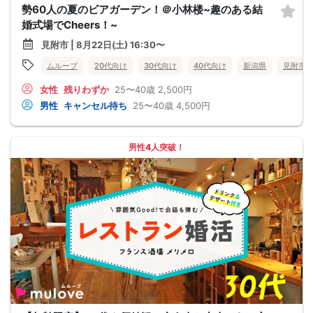
勢60人の夏のビアガーデン！＠小林楼~趣のある結
婚式場でCheers！~
見附市 | 8月22日(土) 16:30〜
ムルーブ
20代向け
30代向け
40代向け
新潟県
見附市
女性
残りわずか
25〜40歳
2,500円
男性
キャンセル待ち
25〜40歳
4,500円
男性4人突破！