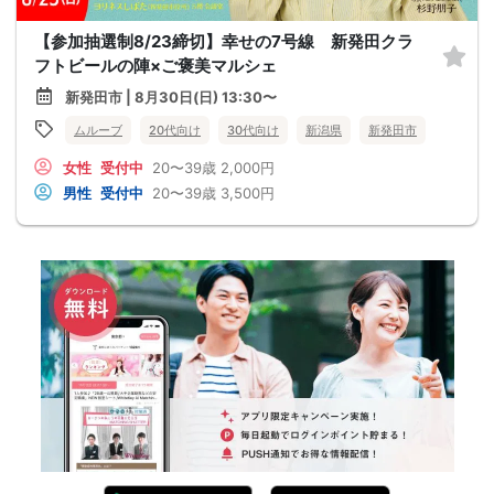
【参加抽選制8/23締切】幸せの7号線 新発田クラ
フトビールの陣×ご褒美マルシェ
新発田市 | 8月30日(日) 13:30〜
ムルーブ
20代向け
30代向け
新潟県
新発田市
女性
受付中
20〜39歳
2,000円
男性
受付中
20〜39歳
3,500円