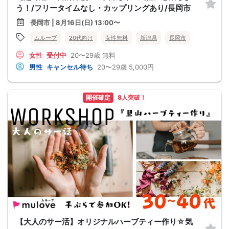
う！/フリータイムなし・カップリングあり/長岡市
長岡市 | 8月16日(日) 13:00〜
ムルーブ
20代向け
女性無料
新潟県
長岡市
女性
受付中
20〜29歳
無料
男性
キャンセル待ち
20〜29歳
5,000円
開催確定
8人突破！
【大人のサー活】オリジナルハーブティー作り☆気