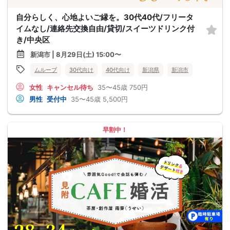
自分らしく、心地よいご縁を。30代40代/フリータ
イムなし/連絡先交換自由/貸切/スイーツドリンク付
き/中央区
新潟市 | 8月29日(土) 15:00〜
ムルーブ
30代向け
40代向け
新潟県
新潟市
女性
キャンセル待ち
35〜45歳
750円
男性
受付中
35〜45歳
5,500円
早割中！