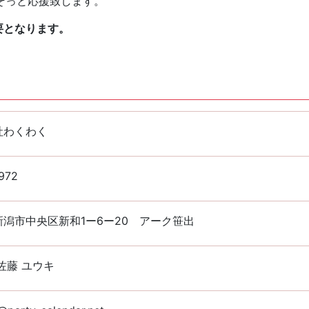
そっと応援致します。
要となります。
社わくわく
972
潟市中央区新和1ー6ー20 アーク笹出
佐藤 ユウキ